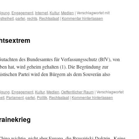
ligung
,
Engagement
,
Internet
,
Kultur
,
Medien
|
Verschlagwortet mit
freiheit
,
partei
,
rechts
,
Rechtsstaat
|
Kommentar hinterlassen
chtsextrem
utachten des Bundesamtes für Verfassungsschutz (BfV), von
ben hat, wird geheim gehalten (1). Die Begründung zur
istischen Partei wird den Bürgern als dem Souverän also
ligung
,
Engagement
,
Kultur
,
Medien
,
Oeffentlicher Raum
|
Verschlagwortet
eit
,
Parlament
,
partei
,
Politik
,
Rechtsstaat
|
Kommentar hinterlassen
rainekrieg
hina wichtig, nicht aber Europa, die Brzeziński-Doktrin „Keine