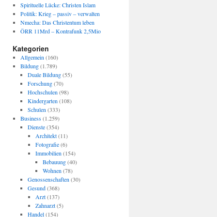
Spirituelle Lücke: Christen Islam
Politik: Krieg – passiv – verwalten
Nmecha: Das Christentum leben
ÖRR 11Mrd – Kontrafunk 2,5Mio
Kategorien
Allgemein
(160)
Bildung
(1.789)
Duale Bildung
(55)
Forschung
(70)
Hochschulen
(98)
Kindergarten
(108)
Schulen
(333)
Business
(1.259)
Dienste
(354)
Architekt
(11)
Fotografie
(6)
Immobilien
(154)
Bebauung
(40)
Wohnen
(78)
Genossenschaften
(30)
Gesund
(368)
Arzt
(137)
Zahnarzt
(5)
Handel
(154)