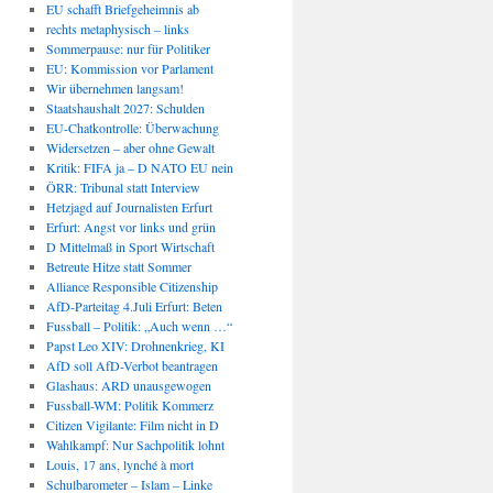
EU schafft Briefgeheimnis ab
rechts metaphysisch – links
Sommerpause: nur für Politiker
EU: Kommission vor Parlament
Wir übernehmen langsam!
Staatshaushalt 2027: Schulden
EU-Chatkontrolle: Überwachung
Widersetzen – aber ohne Gewalt
Kritik: FIFA ja – D NATO EU nein
ÖRR: Tribunal statt Interview
Hetzjagd auf Journalisten Erfurt
Erfurt: Angst vor links und grün
D Mittelmaß in Sport Wirtschaft
Betreute Hitze statt Sommer
Alliance Responsible Citizenship
AfD-Parteitag 4.Juli Erfurt: Beten
Fussball – Politik: „Auch wenn …“
Papst Leo XIV: Drohnenkrieg, KI
AfD soll AfD-Verbot beantragen
Glashaus: ARD unausgewogen
Fussball-WM: Politik Kommerz
Citizen Vigilante: Film nicht in D
Wahlkampf: Nur Sachpolitik lohnt
Louis, 17 ans, lynché à mort
Schulbarometer – Islam – Linke