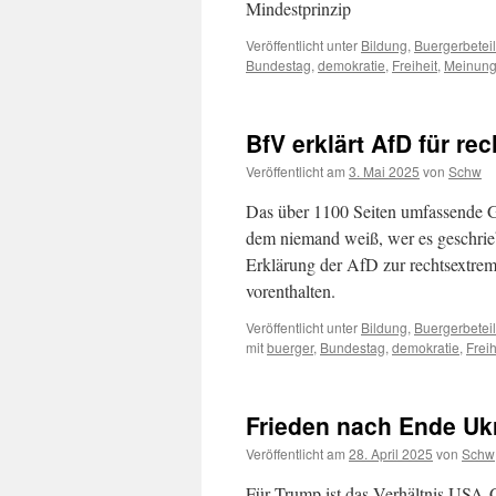
Mindestprinzip
Veröffentlicht unter
Bildung
,
Buergerbetei
Bundestag
,
demokratie
,
Freiheit
,
Meinungs
BfV erklärt AfD für re
Veröffentlicht am
3. Mai 2025
von
Schw
Das über 1100 Seiten umfassende G
dem niemand weiß, wer es geschrie
Erklärung der AfD zur rechtsextrem
vorenthalten.
Veröffentlicht unter
Bildung
,
Buergerbetei
mit
buerger
,
Bundestag
,
demokratie
,
Freih
Frieden nach Ende Uk
Veröffentlicht am
28. April 2025
von
Schw
Für Trump ist das Verhältnis USA-C