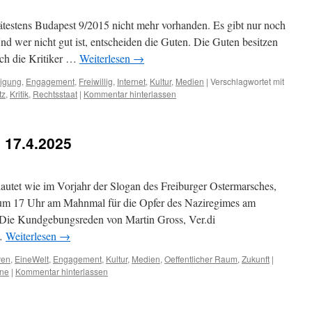
pätestens Budapest 9/2015 nicht mehr vorhanden. Es gibt nur noch
nd wer nicht gut ist, entscheiden die Guten. Die Guten besitzen
ch die Kritiker …
Weiterlesen
→
ligung
,
Engagement
,
Freiwillig
,
Internet
,
Kultur
,
Medien
|
Verschlagwortet mit
tz
,
Kritik
,
Rechtsstaat
|
Kommentar hinterlassen
 17.4.2025
“ lautet wie im Vorjahr der Slogan des Freiburger Ostermarsches,
um 17 Uhr am Mahnmal für die Opfer des Naziregimes am
 Die Kundgebungsreden von Martin Gross, Ver.di
 …
Weiterlesen
→
ven
,
EineWelt
,
Engagement
,
Kultur
,
Medien
,
Oeffentlicher Raum
,
Zukunft
|
ine
|
Kommentar hinterlassen