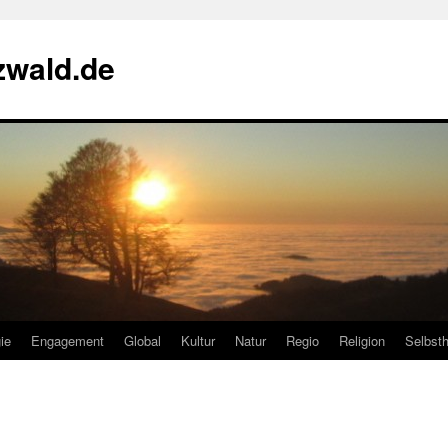
zwald.de
ie
Engagement
Global
Kultur
Natur
Regio
Religion
Selbsth