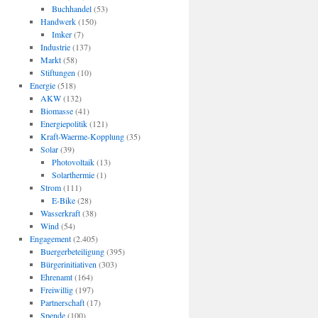
Buchhandel
(53)
Handwerk
(150)
Imker
(7)
Industrie
(137)
Markt
(58)
Stiftungen
(10)
Energie
(518)
AKW
(132)
Biomasse
(41)
Energiepolitik
(121)
Kraft-Waerme-Kopplung
(35)
Solar
(39)
Photovoltaik
(13)
Solarthermie
(1)
Strom
(111)
E-Bike
(28)
Wasserkraft
(38)
Wind
(54)
Engagement
(2.405)
Buergerbeteiligung
(395)
Bürgerinitiativen
(303)
Ehrenamt
(164)
Freiwillig
(197)
Partnerschaft
(17)
Spende
(100)