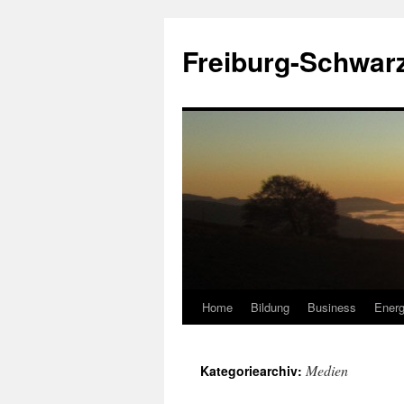
Zum
Inhalt
Freiburg-Schwar
springen
Home
Bildung
Business
Energ
Medien
Kategoriearchiv: