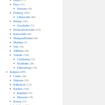
Elsass
(77)
Fluss
(31)
Dreisam
(18)
Freiburg
(502)
Littenweiler
(84)
Heimat
(183)
Geschichte
(71)
Hochschwarzwald
(232)
Kaiserstuhl
(46)
Markgraeflerland
(44)
Muehlen
(4)
Orte
(10)
TriRhena
(30)
Verkehr
(138)
CarSharing
(12)
Eisenbahn
(28)
Fahrradwege
(19)
Religion
(695)
Caritas
(26)
Diakonie
(39)
Katholisch
(131)
Kirchen
(184)
Kapellen
(15)
Muenster
(19)
Kreuze
(15)