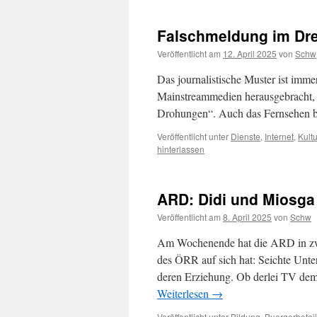
Falschmeldung im Drei
Veröffentlicht am
12. April 2025
von
Schw
Das journalistische Muster ist imme
Mainstreammedien herausgebracht, z
Drohungen“. Auch das Fernsehen be
Veröffentlicht unter
Dienste
,
Internet
,
Kultu
hinterlassen
ARD: Didi und Miosga
Veröffentlicht am
8. April 2025
von
Schw
Am Wochenende hat die ARD in zwe
des ÖRR auf sich hat: Seichte Unt
deren Erziehung. Ob derlei TV dem 
Weiterlesen
→
Veröffentlicht unter
Bildung
,
Buergerbetei