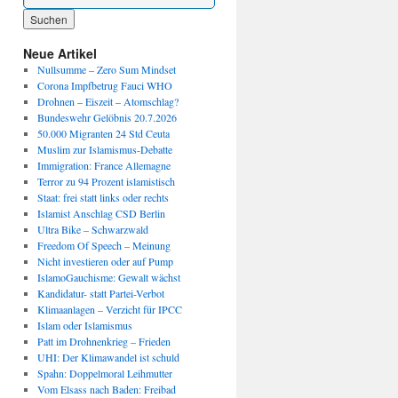
Wenn die Ergebnisse der automatischen Vervollständigung verfügbar sind, benutze die P
Neue Artikel
Nullsumme – Zero Sum Mindset
Corona Impfbetrug Fauci WHO
Drohnen – Eiszeit – Atomschlag?
Bundeswehr Gelöbnis 20.7.2026
50.000 Migranten 24 Std Ceuta
Muslim zur Islamismus-Debatte
Immigration: France Allemagne
Terror zu 94 Prozent islamistisch
Staat: frei statt links oder rechts
Islamist Anschlag CSD Berlin
Ultra Bike – Schwarzwald
Freedom Of Speech – Meinung
Nicht investieren oder auf Pump
IslamoGauchisme: Gewalt wächst
Kandidatur- statt Partei-Verbot
Klimaanlagen – Verzicht für IPCC
Islam oder Islamismus
Patt im Drohnenkrieg – Frieden
UHI: Der Klimawandel ist schuld
Spahn: Doppelmoral Leihmutter
Vom Elsass nach Baden: Freibad