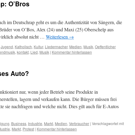
ap: O’Bros
ch im Deutschrap geht es um die Authentizität von Sängern, die
ie Brüder von O’Bos, Alex (24) und Maxi (25) Oberschelp aus
wirklich absolut nicht …
Weiterlesen
→
,
Jugend
,
Katholisch
,
Kultur
,
Liedermacher
,
Medien
,
Musik
,
Oeffentlicher
endmusik
,
kontakt
,
Lied
,
Musik
|
Kommentar hinterlassen
ses Auto?
nktioniert nur, wenn jeder Betrieb seine Produkte in
rstellen, lagern und verkaufen kann. Die Bürger müssen frei
e sie nachfragen und welche nicht. Dies gilt auch für E-Autos
ligung
,
Business
,
Industrie
,
Markt
,
Medien
,
Verbraucher
|
Verschlagwortet mit
dustrie
,
Markt
,
Protest
|
Kommentar hinterlassen