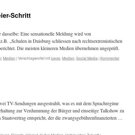
er-Schritt
r dasselbe: Eine sensationelle Meldung wird von
.B. „Schulen in Duisburg schliessen nach rechtsextremistischen
richtet. Die meisten kleineren Medien übernehmen ungeprüft.
r
,
Medien
|
Verschlagwortet mit
luege
,
Medien
,
Social Media
|
Kommentar
i TV-Sendungen ausgestrahlt, was es mit dem Sprachregime
erhaltung zur Verdummung der Bürger und einseitige Talkshow zu
Staatsvertrag entspricht, der die zwangsgebührenfinanzierten …
ligung
,
Dienste
,
Internet
,
Kultur
,
Medien
,
Verbraucher
,
Zukunft
|