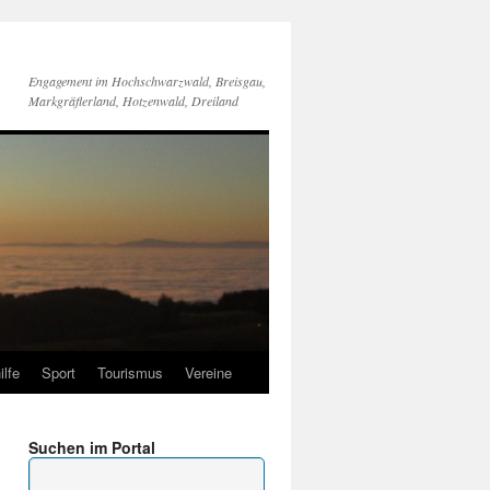
Engagement im Hochschwarzwald, Breisgau,
Markgräflerland, Hotzenwald, Dreiland
ilfe
Sport
Tourismus
Vereine
Suchen im Portal