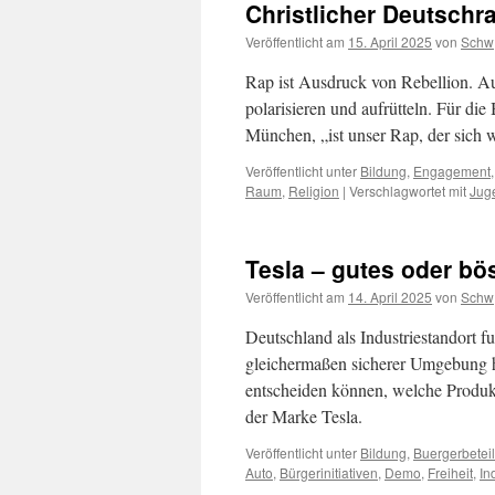
Christlicher Deutschr
Veröffentlicht am
15. April 2025
von
Schw
Rap ist Ausdruck von Rebellion. Au
polarisieren und aufrütteln. Für d
München, „ist unser Rap, der sich 
Veröffentlicht unter
Bildung
,
Engagement
Raum
,
Religion
|
Verschlagwortet mit
Jug
Tesla – gutes oder bö
Veröffentlicht am
14. April 2025
von
Schw
Deutschland als Industriestandort fu
gleichermaßen sicherer Umgebung he
entscheiden können, welche Produkt
der Marke Tesla.
Veröffentlicht unter
Bildung
,
Buergerbetei
Auto
,
Bürgerinitiativen
,
Demo
,
Freiheit
,
In