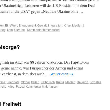
 Ukrainekrieg. Letzteren will der US-Präsident mit dem Deal
kraine für die USA“ gegen „Neutrale Ukraine ohne …
ven
,
EineWelt
,
Engagement
,
Gewalt
,
Integration
,
Krise
,
Medien
|
krieg
,
krim
,
Ukraine
|
Kommentar hinterlassen
elsorge?
g früh im Alter von 88 Jahren verstorben. Der Papst „vom
h gerne nannte, war Fürsprecher der Armen und sozial
er Verdienst, in dem aber auch …
Weiterlesen
→
ilie
,
Friedhöfe
,
Global
,
Italien
,
Katholisch
,
Kultur
,
Medien
,
Religion
,
Soziales
irche
,
krieg
,
Papst
|
Kommentar hinterlassen
 Freiheit