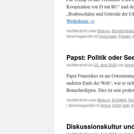
Kooperation von D mit RU“ und der
„Bodenschätze und Getreide der U
Weiterlesen
→
Veröffentlicht unter
Bildung
,
Bürgerinitiati
Verschlagwortet mit
Diplomatie
,
Frieden
,
Papst: Politik oder Se
Veröffentlicht am
22. April 2025
von
Schw
Papst Franziskus ist am Ostermonta
anderen Ende der Welt“, wie er sic
Benachteiligten. Dies ist sein groß
Veröffentlicht unter
Bildung
,
EineWelt
,
Fam
|
Verschlagwortet mit
Armut
,
christ
,
kath
,
K
Diskussionskultur und
Veröffentlicht am
21. April 2025
von
Schw