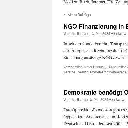
Medien: Buch, Internet, TV, Zeitu
←
Ältere Beiträge
NGO-Finanzierung in 
Veröffentlicht am
13. Mai 2025
von
Schw
In seinem Sonderbericht „Transpare
der Europäische Rechnungshof (ECA
Strasbourg ansässige NGOs zwische
Veröffentlicht unter
Bildung
,
Bürgerinitiati
Vereine
|
Verschlagwortet mit
demokratie
Demokratie benötigt 
Veröffentlicht am
8. Mai 2025
von
Schw
Das Opposition-Paradoxon gibt es sc
Opposition. Andererseits tun Regie
Deutschland besonders seit 2005. 1