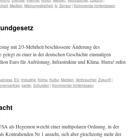
iheit
,
Medien
,
Meinungsfreiheit
,
tv
,
Zensur
|
Kommentar hinterlassen
rundgesetz
w
stag mit 2/3-Mehrheit beschlossene Änderung des
gelegt zu einer in der deutschen Geschichte einmaligen
lion Euro für Aufrüstung, Infrastruktur und Klima. Hurra! rufen
usiness
,
EU
,
Industrie
,
Klima
,
Kultur
,
Medien
,
Verbraucher
,
Zukunft
|
onenvertrag
,
partei
,
Schulden
|
Kommentar hinterlassen
acht
w
USA als Hegemon weicht einer multipolaren Ordnung, in der
ls Kontrahenden Nr 1 ansieht, sich aber gleichzeitig mehr der