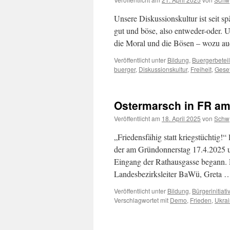
Unsere Diskussionskultur ist seit s
gut und böse, also entweder-oder. U
die Moral und die Bösen – wozu au
Veröffentlicht unter
Bildung
,
Buergerbetei
buerger
,
Diskussionskultur
,
Freiheit
,
Gese
Ostermarsch in FR am
Veröffentlicht am
18. April 2025
von
Schw
„Friedensfähig statt kriegstüchtig!
der am Gründonnerstag 17.4.2025 
Eingang der Rathausgasse begann.
Landesbezirksleiter BaWü, Greta
Veröffentlicht unter
Bildung
,
Bürgerinitiati
Verschlagwortet mit
Demo
,
Frieden
,
Ukra