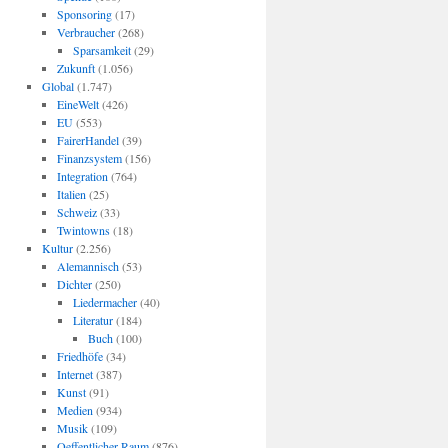
Sponsoring
(17)
Verbraucher
(268)
Sparsamkeit
(29)
Zukunft
(1.056)
Global
(1.747)
EineWelt
(426)
EU
(553)
FairerHandel
(39)
Finanzsystem
(156)
Integration
(764)
Italien
(25)
Schweiz
(33)
Twintowns
(18)
Kultur
(2.256)
Alemannisch
(53)
Dichter
(250)
Liedermacher
(40)
Literatur
(184)
Buch
(100)
Friedhöfe
(34)
Internet
(387)
Kunst
(91)
Medien
(934)
Musik
(109)
Oeffentlicher Raum
(876)