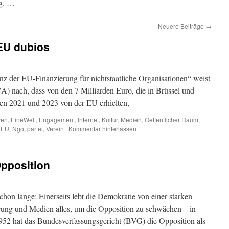
ng, …
Neuere Beiträge
→
EU dubios
nz der EU-Finanzierung für nichtstaatliche Organisationen“ weist
) nach, dass von den 7 Milliarden Euro, die in Brüssel und
n 2021 und 2023 von der EU erhielten,
ven
,
EineWelt
,
Engagement
,
Internet
,
Kultur
,
Medien
,
Oeffentlicher Raum
,
,
EU
,
Ngo
,
partei
,
Verein
|
Kommentar hinterlassen
Opposition
hon lange: Einerseits lebt die Demokratie von einer starken
rung und Medien alles, um die Opposition zu schwächen – in
952 hat das Bundesverfassungsgericht (BVG) die Opposition als