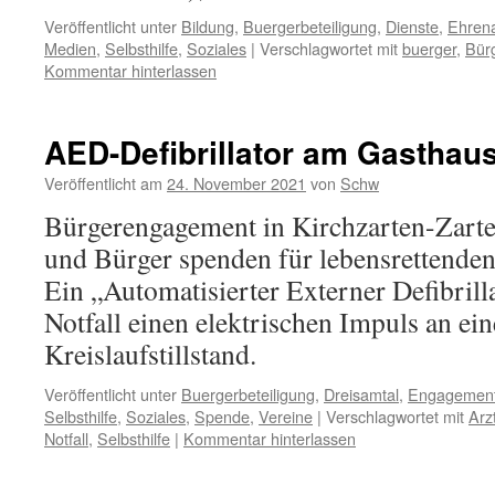
Veröffentlicht unter
Bildung
,
Buergerbeteiligung
,
Dienste
,
Ehren
Medien
,
Selbsthilfe
,
Soziales
|
Verschlagwortet mit
buerger
,
Bürg
Kommentar hinterlassen
AED-Defibrillator am Gasthau
Veröffentlicht am
24. November 2021
von
Schw
Bürgerengagement in Kirchzarten-Zarte
und Bürger spenden für lebensrettenden
Ein „Automatisierter Externer Defibrill
Notfall einen elektrischen Impuls an ei
Kreislaufstillstand.
Veröffentlicht unter
Buergerbeteiligung
,
Dreisamtal
,
Engagemen
Selbsthilfe
,
Soziales
,
Spende
,
Vereine
|
Verschlagwortet mit
Arz
Notfall
,
Selbsthilfe
|
Kommentar hinterlassen