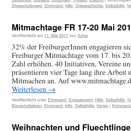
Dreisamuferweg
,
Ehrenamt
,
hilfe
,
Ortsgeschichte
,
Selbsthilfe
,
Ve
Mitmachtage FR 17-20 Mai 20
Veröffentlicht am
11. Mai 2017
von
Schw
32% der FreiburgerInnen engagieren sic
Freiburger Mitmachtage vom 17. bis 20.
Zahl erhöhen. 40 Initiativen, Vereine u
präsentieren vier Tage lang ihre Arbeit
Mitmachen an. Auf www.mitmachtage.d
Weiterlesen
→
Veröffentlicht unter
Ehrenamt
,
Engagement
,
Hilfe
,
Selbsthilfe
,
S
Bürgerinitiativen
,
Ehrenamt
,
hilfe
,
Selbsthilfe
,
Verein
|
Kommentar
Weihnachten und Fluechtlinge