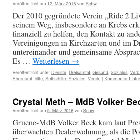
Veröffentlicht am
12. März 2016
von
Schw
Der 2010 gegründete Verein „Ride 2 Li
seinem Weg, insbesondere an Krebs er
finanziell zu helfen, den Kontakt zu and
Vereinigungen in Kirchzarten und im D
untereinander und gemeinsame Absprach
Es …
Weiterlesen
→
Veröffentlicht unter
Dienste
,
Dreisamtal
,
Gesund
,
Soziales
,
Verb
Ehrenamt
,
hilfe
,
Selbsthilfe
,
Soziales
,
Verein
|
Kommentar hinter
Crystal Meth – MdB Volker Be
Veröffentlicht am
5. März 2016
von
Schw
Gruene-MdB Volker Beck kam laut Pres
überwachten Dealerwohnung, als die Po