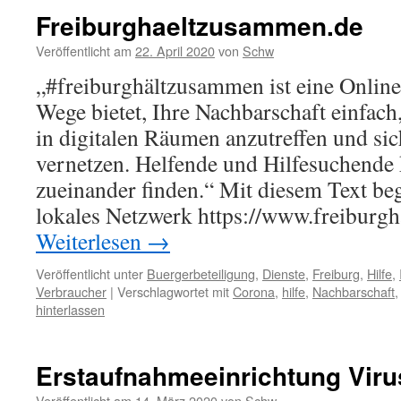
Freiburghaeltzusammen.de
Veröffentlicht am
22. April 2020
von
Schw
„#freiburghältzusammen ist eine Online
Wege bietet, Ihre Nachbarschaft einfach
in digitalen Räumen anzutreffen und sic
vernetzen. Helfende und Hilfesuchende
zueinander finden.“ Mit diesem Text be
lokales Netzwerk https://www.freibur
Weiterlesen
→
Veröffentlicht unter
Buergerbeteiligung
,
Dienste
,
Freiburg
,
Hilfe
,
Verbraucher
|
Verschlagwortet mit
Corona
,
hilfe
,
Nachbarschaft
hinterlassen
Erstaufnahmeeinrichtung Viru
Veröffentlicht am
14. März 2020
von
Schw