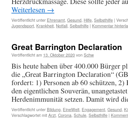
Herzdruckmassage. Diese sollte jeder 
Weiterlesen
→
Veröffentlicht unter
Ehrenamt
,
Gesund
,
Hilfe
,
Selbsthilfe
|
Versch
Jugendsport
,
Krankheit
,
Notfall
,
Selbsthilfe
|
Kommentar hinterl
Great Barrington Declaration
Veröffentlicht am
13. Oktober 2020
von
Schw
Bis heute haben über 400.000 Bürger p
die „Great Barrington Declaration“ (GB
fordert: 1) Personen ab 60 schützen, 2) 
den eigentlichen Souverän, unangetastet
Herdenimmunität setzen. Damit wird d
Veröffentlicht unter
Bildung
,
EineWelt
,
Engagement
,
Gesund
,
Ki
Verschlagwortet mit
Arzt
,
Corona
,
Schule
,
Selbsthilfe
|
Kommenta