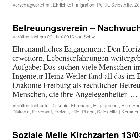
Verschlagwortet mit
Ehrlichkeit
,
migration
,
Politik
,
Selbsthilfe
,
Ze
Betreuungsverein – Nachwuc
Veröffentlicht am
26. Juni 2016
von
Schw
Ehrenamtliches Engagement: Den Horiz
erweitern, Lebenserfahrungen weitergeb
Aufgabe: Das suchen viele Menschen i
Ingenieur Heinz Weiler fand all das im 
Diakonie Freiburg als rechtlicher Betreu
Menschen, die ihre Angelegenheiten …
Veröffentlicht unter
Diakonie
,
Ehrenamt
,
Engagement
,
Hilfe
,
Sen
Diakonie
,
Ehrenamt
,
Freizeit
,
hilfe
,
Pflege
,
Selbsthilfe
|
Kommenta
Soziale Meile Kirchzarten 13/0