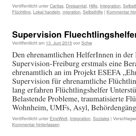
Veröffentlicht unter
Caritas
,
Dreisamtal
,
Hilfe
,
Integration
,
Selbsth
Flüchtling
,
Lokal handeln
,
migration
,
Selbsthilfe
|
Kommentar hin
Supervision Fluechtlingshelfe
Veröffentlicht am
13. Juni 2015
von
Schw
Den ehrenamtlichen HelferInnen in der F
Supervision-Freiburg erstmals eine Ber
ehrenamtlich an im Projekt ESEFA „Eh
Supervision für ehrenamtliche Flüchtlin
lang erfahren Flüchtlingshelfer Unterst
Belastende Probleme, traumatisierte Fl
Wohnheim, UMFs, Asyl, Behördengän
Veröffentlicht unter
EineWelt
,
Integration
,
Soziales
|
Verschlagwo
Kommentar hinterlassen