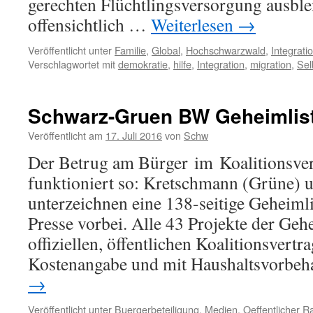
gerechten Flüchtlingsversorgung ausblen
offensichtlich …
Weiterlesen
→
Veröffentlicht unter
Familie
,
Global
,
Hochschwarzwald
,
Integrati
Verschlagwortet mit
demokratie
,
hilfe
,
Integration
,
migration
,
Sel
Schwarz-Gruen BW Geheimlis
Veröffentlicht am
17. Juli 2016
von
Schw
Der Betrug am Bürger im Koalitionsve
funktioniert so: Kretschmann (Grüne) 
unterzeichnen eine 138-seitige Geheiml
Presse vorbei. Alle 43 Projekte der Geh
offiziellen, öffentlichen Koalitionsvertr
Kostenangabe und mit Haushaltsvorbeh
→
Veröffentlicht unter
Buergerbeteiligung
,
Medien
,
Oeffentlicher 