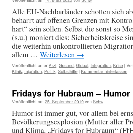
Alle EU-Nachbarländer schotten sich ab
beharrt auf offenen Grenzen mit Kontrol
hart“ sein sollen. Selbst die sonst so 
(s.u.) moniert dies: Sicherheitskreise si
die weiterhin unkontrollierten Migrati
allem …
Weiterlesen
→
Veröffentlicht unter
Arzt
,
Gesund
,
Global
,
Integration
,
Krise
|
Ver
Klinik
,
migration
,
Politik
,
Selbsthilfe
|
Kommentar hinterlassen
Fridays for Hubraum – Humor
Veröffentlicht am
25. September 2019
von
Schw
Humor ist immer gut, vor allem bei er
Bevölkerungsexplosion (Mutter aller P
und Klima. „Fridays for Hubraum“ (FfH