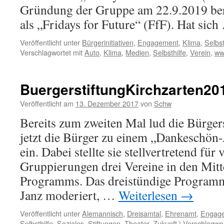
Gründung der Gruppe am 22.9.2019 ber
als „Fridays for Future“ (FfF). Hat sic
Veröffentlicht unter
Bürgerinitiativen
,
Engagement
,
Klima
,
Selbst
Verschlagwortet mit
Auto
,
Klima
,
Medien
,
Selbsthilfe
,
Verein
,
w
BuergerstiftungKirchzarten20
Veröffentlicht am
13. Dezember 2017
von
Schw
Bereits zum zweiten Mal lud die Bürger
jetzt die Bürger zu einem „Dankeschön
ein. Dabei stellte sie stellvertretend für 
Gruppierungen drei Vereine in den Mitt
Programms. Das dreistündige Programm
Janz moderiert, …
Weiterlesen
→
Veröffentlicht unter
Alemannisch
,
Dreisamtal
,
Ehrenamt
,
Engag
Selbsthilfe
,
Soziales
,
Stiftungen
,
Theater
,
Zukunft
|
Verschlagwor