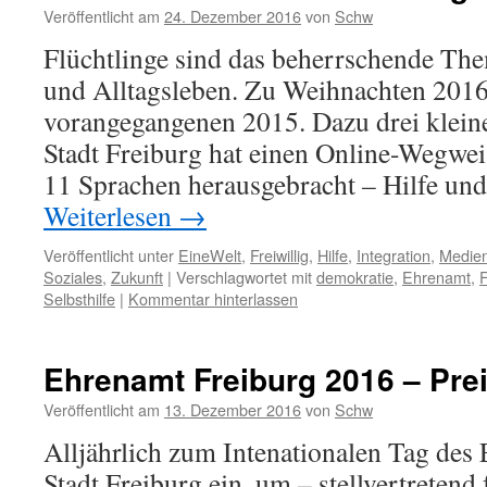
Veröffentlicht am
24. Dezember 2016
von
Schw
Flüchtlinge sind das beherrschende The
und Alltagsleben. Zu Weihnachten 2016
vorangegangenen 2015. Dazu drei klein
Stadt Freiburg hat einen Online-Wegweis
11 Sprachen herausgebracht – Hilfe u
Weiterlesen
→
Veröffentlicht unter
EineWelt
,
Freiwillig
,
Hilfe
,
Integration
,
Medie
Soziales
,
Zukunft
|
Verschlagwortet mit
demokratie
,
Ehrenamt
,
F
Selbsthilfe
|
Kommentar hinterlassen
Ehrenamt Freiburg 2016 – Pre
Veröffentlicht am
13. Dezember 2016
von
Schw
Alljährlich zum Intenationalen Tag des 
Stadt Freiburg ein, um – stellvertretend 