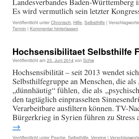
Landesverbandes Baden-Württemberg in
Es wird vermutlich sein letzter Kongre
Veröffentlicht unter
Chronisch
,
Hilfe
,
Selbsthilfe
|
Verschlagworte
Termin
|
Kommentar hinterlassen
Hochsensibilitaet Selbsthilfe 
Veröffentlicht am
23. Juni 2014
von
Schw
Hochsensibilität – seit 2013 wendet sich
Selbsthilfegruppe an Menschen, die als „
„dünnhäutig“ fühlen, die als „psychisc
den tagtäglich einprasselten Sinnesendr
Verarbeitbare ausfiltern können. TV-N
Bürgerkrieg in Syrien führen zu Stres
→
Veröffentlicht unter
Psyche
,
Selbsthilfe
,
Vereine
|
Verschlagworte