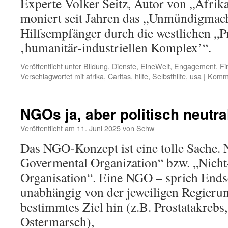
Experte Volker Seitz, Autor von „Afrika
moniert seit Jahren das „Unmündigmac
Hilfsempfänger durch die westlichen „P
‚humanitär-industriellen Komplex’“.
Veröffentlicht unter
Bildung
,
Dienste
,
EineWelt
,
Engagement
,
Fi
Verschlagwortet mit
afrika
,
Caritas
,
hilfe
,
Selbsthilfe
,
usa
|
Komme
NGOs ja, aber politisch neutra
Veröffentlicht am
11. Juni 2025
von
Schw
Das NGO-Konzept ist eine tolle Sache.
Govermental Organization“ bzw. „Nich
Organisation“. Eine NGO – sprich Endsc
unabhängig von der jeweiligen Regierung
bestimmtes Ziel hin (z.B. Prostatakrebs
Ostermarsch),