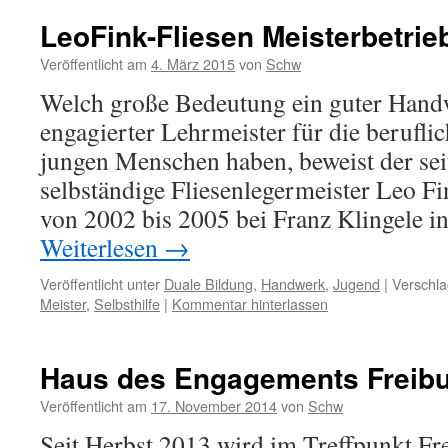
LeoFink-Fliesen Meisterbetrie
Veröffentlicht am
4. März 2015
von
Schw
Welch große Bedeutung ein guter Handw
engagierter Lehrmeister für die berufli
jungen Menschen haben, beweist der se
selbständige Fliesenlegermeister Leo Fi
von 2002 bis 2005 bei Franz Klingele 
Weiterlesen
→
Veröffentlicht unter
Duale Bildung
,
Handwerk
,
Jugend
|
Verschla
Meister
,
Selbsthilfe
|
Kommentar hinterlassen
Haus des Engagements Freib
Veröffentlicht am
17. November 2014
von
Schw
Seit Herbst 2013 wird im Treffpunkt Fre