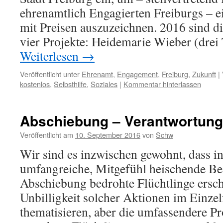
ehrenamtlich Engagierten Freiburgs – e
mit Preisen auszuzeichnen. 2016 sind d
vier Projekte: Heidemarie Wieber (dre
Weiterlesen
→
Veröffentlicht unter
Ehrenamt
,
Engagement
,
Freiburg
,
Zukunft
|
kostenlos
,
Selbsthilfe
,
Soziales
|
Kommentar hinterlassen
Abschiebung – Verantwortung
Veröffentlicht am
10. September 2016
von
Schw
Wir sind es inzwischen gewohnt, dass i
umfangreiche, Mitgefühl heischende Be
Abschiebung bedrohte Flüchtlinge ersch
Unbilligkeit solcher Aktionen im Einzelf
thematisieren, aber die umfassendere Pr