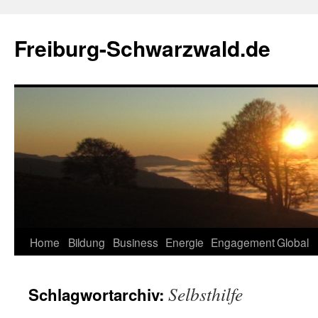
Zum
Inhalt
Freiburg-Schwarzwald.de
springen
Home
Bildung
Business
Energie
Engagement
Global
Selbsthilfe
Schlagwortarchiv: