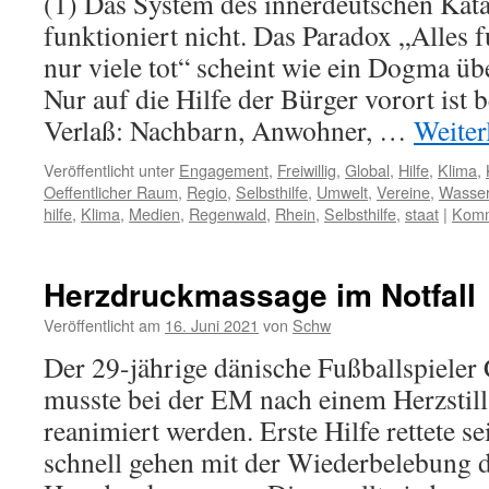
(1) Das System des innerdeutschen Kat
funktioniert nicht. Das Paradox „Alles f
nur viele tot“ scheint wie ein Dogma übe
Nur auf die Hilfe der Bürger vorort ist
Verlaß: Nachbarn, Anwohner, …
Weiter
Veröffentlicht unter
Engagement
,
Freiwillig
,
Global
,
Hilfe
,
Klima
,
Oeffentlicher Raum
,
Regio
,
Selbsthilfe
,
Umwelt
,
Vereine
,
Wasse
hilfe
,
Klima
,
Medien
,
Regenwald
,
Rhein
,
Selbsthilfe
,
staat
|
Komm
Herzdruckmassage im Notfall
Veröffentlicht am
16. Juni 2021
von
Schw
Der 29-jährige dänische Fußballspieler 
musste bei der EM nach einem Herzstill
reanimiert werden. Erste Hilfe rettete s
schnell gehen mit der Wiederbelebung 