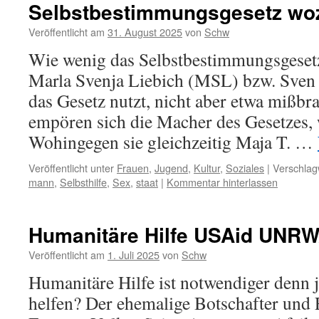
Selbstbestimmungsgesetz wo
Veröffentlicht am
31. August 2025
von
Schw
Wie wenig das Selbstbestimmungsgesetz
Marla Svenja Liebich (MSL) bzw. Sven 
das Gesetz nutzt, nicht aber etwa mißb
empören sich die Macher des Gesetzes, we
Wohingegen sie gleichzeitig Maja T. …
Veröffentlicht unter
Frauen
,
Jugend
,
Kultur
,
Soziales
|
Verschlag
mann
,
Selbsthilfe
,
Sex
,
staat
|
Kommentar hinterlassen
Humanitäre Hilfe USAid UNR
Veröffentlicht am
1. Juli 2025
von
Schw
Humanitäre Hilfe ist notwendiger denn j
helfen? Der ehemalige Botschafter und 