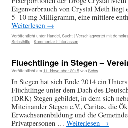
Fixerportionen der Droge Crystal Meth
Eigenverbrauch von Crystal Meth liegt e
5–10 mg Milligramm, eine mittlere enth
Weiterlesen
→
Veröffentlicht unter
Handel
,
Sucht
|
Verschlagwortet mit
demokra
Selbsthilfe
|
Kommentar hinterlassen
Fluechtlinge in Stegen – Verei
Veröffentlicht am
11. November 2015
von
Schw
In Stegen hat sich Ende 2014 ein Unters
Flüchtlinge unter dem Dach des Deutsc
(DRK) Stegen gebildet, in dem sich neb
Miteinander Stegen e.V., Caritas, die 
Erwachsenenbildung und die Gemeinde 
Privatpersonen …
Weiterlesen
→