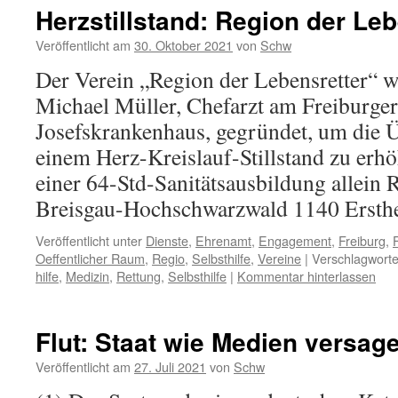
Herzstillstand: Region der Leb
Veröffentlicht am
30. Oktober 2021
von
Schw
Der Verein „Region der Lebensretter“ 
Michael Müller, Chefarzt am Freiburger
Josefskrankenhaus, gegründet, um die 
einem Herz-Kreislauf-Stillstand zu erhö
einer 64-Std-Sanitätsausbildung allein
Breisgau-Hochschwarzwald 1140 Ersthe
Veröffentlicht unter
Dienste
,
Ehrenamt
,
Engagement
,
Freiburg
,
F
Oeffentlicher Raum
,
Regio
,
Selbsthilfe
,
Vereine
|
Verschlagworte
hilfe
,
Medizin
,
Rettung
,
Selbsthilfe
|
Kommentar hinterlassen
Flut: Staat wie Medien versag
Veröffentlicht am
27. Juli 2021
von
Schw