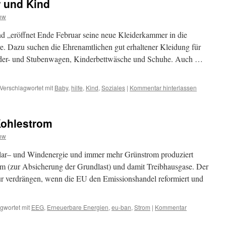
r und Kind
hw
nd „eröffnet Ende Februar seine neue Kleiderkammer in die
. Dazu suchen die Ehrenamtlichen gut erhaltener Kleidung für
nder- und Stubenwagen, Kinderbettwäsche und Schuhe. Auch …
Verschlagwortet mit
Baby
,
hilfe
,
Kind
,
Soziales
|
Kommentar hinterlassen
Kohlestrom
hw
Solar– und Windenergie und immer mehr Grünstrom produziert
 (zur Absicherung der Grundlast) und damit Treibhausgase. Der
 verdrängen, wenn die EU den Emissionshandel reformiert und
gwortet mit
EEG
,
Erneuerbare Energien
,
eu-ban
,
Strom
|
Kommentar