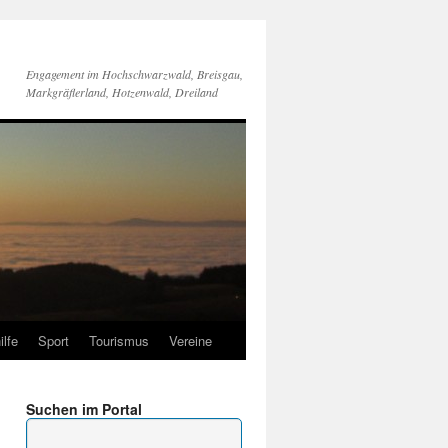
Engagement im Hochschwarzwald, Breisgau,
Markgräflerland, Hotzenwald, Dreiland
ilfe
Sport
Tourismus
Vereine
Suchen im Portal