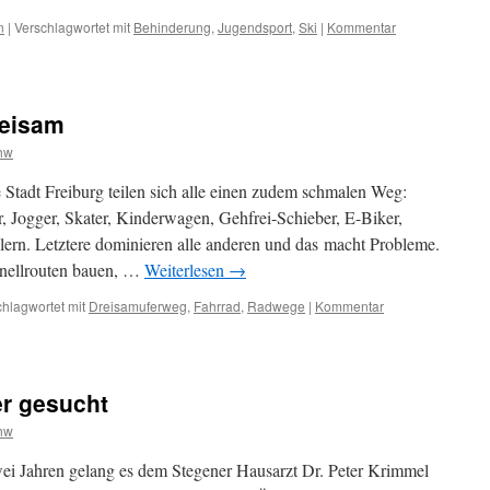
n
|
Verschlagwortet mit
Behinderung
,
Jugendsport
,
Ski
|
Kommentar
reisam
hw
tadt Freiburg teilen sich alle einen zudem schmalen Weg:
 Jogger, Skater, Kinderwagen, Gehfrei-Schieber, E-Biker,
lern. Letztere dominieren alle anderen und das macht Probleme.
hnellrouten bauen, …
Weiterlesen
→
hlagwortet mit
Dreisamuferweg
,
Fahrrad
,
Radwege
|
Kommentar
er gesucht
hw
i Jahren gelang es dem Stegener Hausarzt Dr. Peter Krimmel