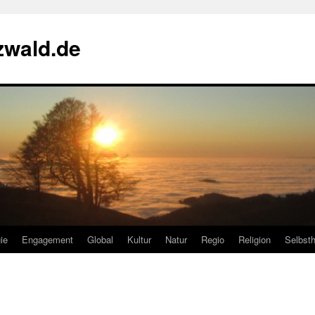
zwald.de
ie
Engagement
Global
Kultur
Natur
Regio
Religion
Selbsth