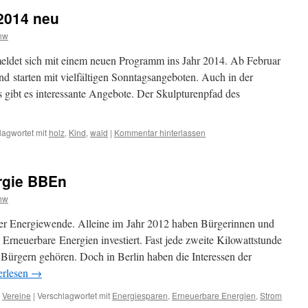
2014 neu
hw
ldet sich mit einem neuen Programm ins Jahr 2014. Ab Februar
nd starten mit vielfältigen Sonntagsangeboten. Auch in der
gibt es interessante Angebote. Der Skulpturenpfad des
lagwortet mit
holz
,
Kind
,
wald
|
Kommentar hinterlassen
rgie BBEn
hw
 der Energiewende. Alleine im Jahr 2012 haben Bürgerinnen und
 Erneuerbare Energien investiert. Fast jede zweite Kilowattstunde
Bürgern gehören. Doch in Berlin haben die Interessen der
erlesen
→
,
Vereine
|
Verschlagwortet mit
Energiesparen
,
Erneuerbare Energien
,
Strom