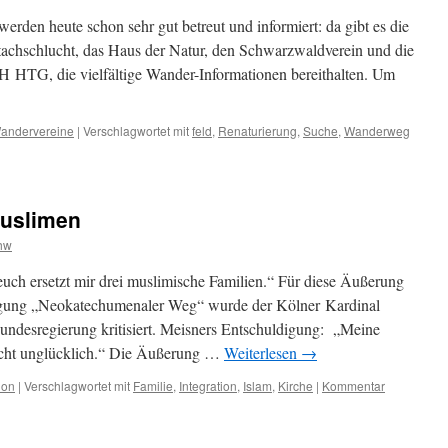
den heute schon sehr gut betreut und informiert: da gibt es die
achschlucht, das Haus der Natur, den Schwarzwaldverein und die
TG, die vielfältige Wander-Informationen bereithalten. Um
andervereine
|
Verschlagwortet mit
feld
,
Renaturierung
,
Suche
,
Wanderweg
Muslimen
hw
euch ersetzt mir drei muslimische Familien.“ Für diese Äußerung
egung „Neokatechumenaler Weg“ wurde der Kölner Kardinal
ndesregierung kritisiert. Meisners Entschuldigung: „Meine
eicht unglücklich.“ Die Äußerung …
Weiterlesen
→
ion
|
Verschlagwortet mit
Familie
,
Integration
,
Islam
,
Kirche
|
Kommentar