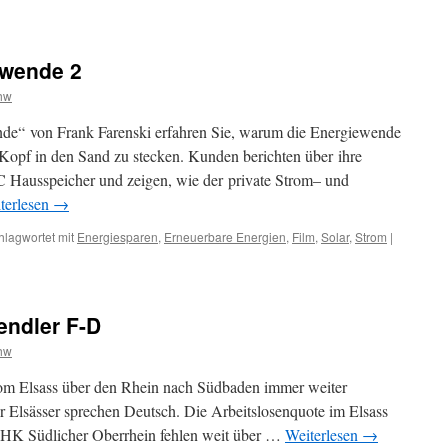
ewende 2
hw
de“ von Frank Farenski erfahren Sie, warum die Energiewende
en Kopf in den Sand zu stecken. Kunden berichten über ihre
 Hausspeicher und zeigen, wie der private Strom– und
terlesen
→
hlagwortet mit
Energiesparen
,
Erneuerbare Energien
,
Film
,
Solar
,
Strom
|
ndler F-D
hw
 vom Elsass über den Rhein nach Südbaden immer weiter
Elsässer sprechen Deutsch. Die Arbeitslosenquote im Elsass
 IHK Südlicher Oberrhein fehlen weit über …
Weiterlesen
→