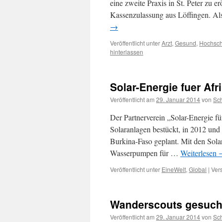
eine zweite Praxis in St. Peter zu 
Kassenzulassung aus Löffingen. Al
→
Veröffentlicht unter
Arzt
,
Gesund
,
Hochsc
hinterlassen
Solar-Energie fuer Afr
Veröffentlicht am
29. Januar 2014
von
Sc
Der Partnerverein „Solar-Energie fü
Solaranlagen bestückt, in 2012 und
Burkina-Faso geplant. Mit den Sola
Wasserpumpen für …
Weiterlesen
Veröffentlicht unter
EineWelt
,
Global
|
Ver
Wanderscouts gesuch
Veröffentlicht am
29. Januar 2014
von
Sc