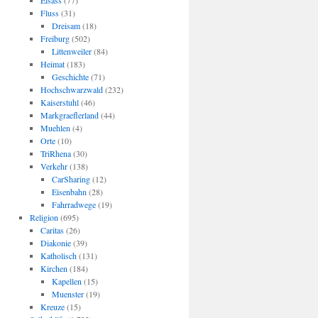
Elsass
(77)
Fluss
(31)
Dreisam
(18)
Freiburg
(502)
Littenweiler
(84)
Heimat
(183)
Geschichte
(71)
Hochschwarzwald
(232)
Kaiserstuhl
(46)
Markgraeflerland
(44)
Muehlen
(4)
Orte
(10)
TriRhena
(30)
Verkehr
(138)
CarSharing
(12)
Eisenbahn
(28)
Fahrradwege
(19)
Religion
(695)
Caritas
(26)
Diakonie
(39)
Katholisch
(131)
Kirchen
(184)
Kapellen
(15)
Muenster
(19)
Kreuze
(15)