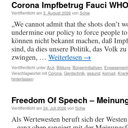
Corona Impfbetrug Fauci WH
Veröffentlicht am
3. August 2026
von
Schw
„We cannot admit that the shots don’t w
undermine our policy to force people to
können nicht bekannt machen, daß Imp
sind, da dies unsere Politik, das Volk 
zwingen, …
Weiterlesen
→
Veröffentlicht unter
Arzt
,
Bildung
,
Bürgerinitiativen
,
Engagement
Verschlagwortet mit
Corona
,
Gentechnik
,
gesund
,
korrupt
,
Krank
hinterlassen
Freedom Of Speech – Meinun
Veröffentlicht am
24. Juli 2026
von
Schw
Als Wertewesten beruft sich der Westen
– ganz oben rangiert mit der Meinungsf