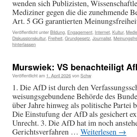
wenden sich Publizisten, Wissenschaftle
Mediziner gegen die die zunehmende Be
Art. 5 GG garantierten Meinungsfreihei
Veröffentlicht unter
Bildung
,
Engagement
,
Internet
,
Kultur
,
Medi
Diskussionskultur
,
Freiheit
,
Grundgesetz
,
Journalist
,
Meinungsfre
hinterlassen
Murswiek: VS benachteiligt Af
Veröffentlicht am
1. April 2026
von
Schw
1. Die AfD ist durch den Verfassungssc
weisungsgebundene Behörde des Bunde
über Jahre hinweg als politische Partei 
Die Einstufung der AfD als gesichert ex
Unrecht. 3. Die AfD hat im noch anste
Gerichtsverfahren …
Weiterlesen
→