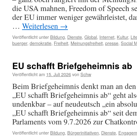
die USA mahnen, Freedom of Speech se
der EU immer weniger gewährleistet, da
…
Weiterlesen
→
Veröffentlicht unter
Bildung
,
Dienste
,
Global
,
Internet
,
Kultur
,
Lit
buerger
,
demokratie
,
Freiheit
,
Meinungsfreiheit
,
presse
,
Social 
EU schafft Briefgeheimnis ab
Veröffentlicht am
15. Juli 2026
von
Schw
Beim Briefgeheimnis denkt man an den
„EU schafft Briefgeheimnis ab“ geht also 
undenkbar – auf neudeutsch „ein absolu
„EU schafft Briefgeheimnis ab“ seit d
Parlaments vom 9.7.2026 zur Chatkont
Veröffentlicht unter
Bildung
,
Bürgerinitiativen
,
Dienste
,
Engagem