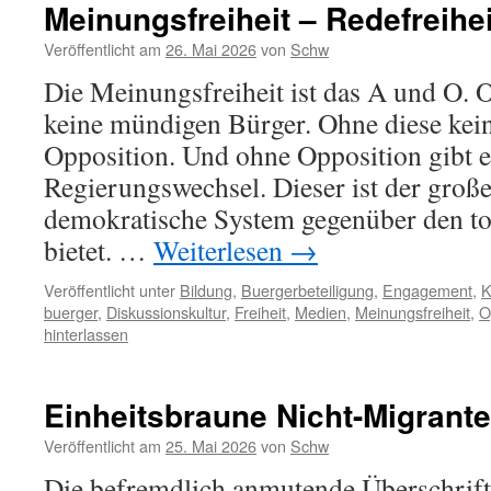
Meinungsfreiheit – Redefreihei
Veröffentlicht am
26. Mai 2026
von
Schw
Die Meinungsfreiheit ist das A und O. 
keine mündigen Bürger. Ohne diese kein
Opposition. Und ohne Opposition gibt e
Regierungswechsel. Dieser ist der große
demokratische System gegenüber den to
bietet. …
Weiterlesen
→
Veröffentlicht unter
Bildung
,
Buergerbeteiligung
,
Engagement
,
K
buerger
,
Diskussionskultur
,
Freiheit
,
Medien
,
Meinungsfreiheit
,
O
hinterlassen
Einheitsbraune Nicht-Migrant
Veröffentlicht am
25. Mai 2026
von
Schw
Die befremdlich anmutende Überschrift