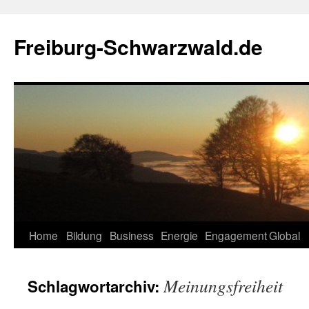
Zum
Inhalt
Freiburg-Schwarzwald.de
springen
Home
Bildung
Business
Energie
Engagement
Global
Meinungsfreiheit
Schlagwortarchiv: