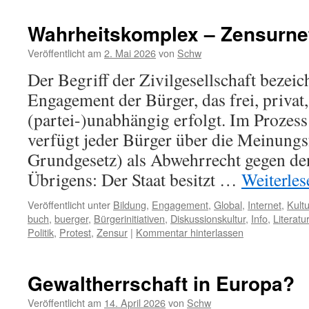
Wahrheitskomplex – Zensurne
Veröffentlicht am
2. Mai 2026
von
Schw
Der Begriff der Zivilgesellschaft bezei
Engagement der Bürger, das frei, privat
(partei-)unabhängig erfolgt. Im Prozes
verfügt jeder Bürger über die Meinungsf
Grundgesetz) als Abwehrrecht gegen den 
Übrigens: Der Staat besitzt …
Weiterle
Veröffentlicht unter
Bildung
,
Engagement
,
Global
,
Internet
,
Kultu
buch
,
buerger
,
Bürgerinitiativen
,
Diskussionskultur
,
Info
,
Literatur
Politik
,
Protest
,
Zensur
|
Kommentar hinterlassen
Gewaltherrschaft in Europa?
Veröffentlicht am
14. April 2026
von
Schw