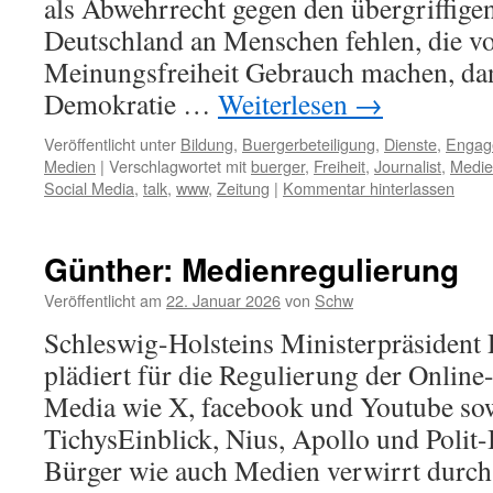
als Abwehrrecht gegen den übergriffigen
Deutschland an Menschen fehlen, die vo
Meinungsfreiheit Gebrauch machen, dan
Demokratie …
Weiterlesen
→
Veröffentlicht unter
Bildung
,
Buergerbeteiligung
,
Dienste
,
Engag
Medien
|
Verschlagwortet mit
buerger
,
Freiheit
,
Journalist
,
Medi
Social Media
,
talk
,
www
,
Zeitung
|
Kommentar hinterlassen
Günther: Medienregulierung
Veröffentlicht am
22. Januar 2026
von
Schw
Schleswig-Holsteins Ministerpräsident
plädiert für die Regulierung der Online
Media wie X, facebook und Youtube so
TichysEinblick, Nius, Apollo und Polit
Bürger wie auch Medien verwirrt durch 