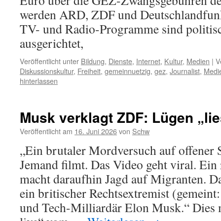
Euro über die GEZ-Zwangsgebühren der
werden ARD, ZDF und Deutschlandfunk 
TV- und Radio-Programme sind politisch
ausgerichtet,
Veröffentlicht unter
Bildung
,
Dienste
,
Internet
,
Kultur
,
Medien
|
V
Diskussionskultur
,
Freiheit
,
gemeinnuetzig
,
gez
,
Journalist
,
Medi
hinterlassen
Musk verklagt ZDF: Lügen „lie
Veröffentlicht am
16. Juni 2026
von
Schw
„Ein brutaler Mordversuch auf offener S
Jemand filmt. Das Video geht viral. Ein
macht daraufhin Jagd auf Migranten. Da
ein britischer Rechtsextremist (gemei
und Tech-Milliardär Elon Musk.“ Dies