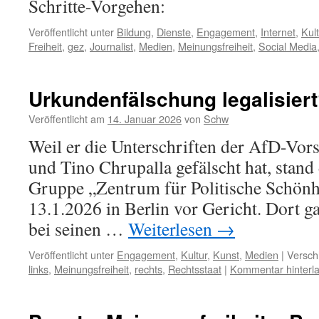
Schritte-Vorgehen:
Veröffentlicht unter
Bildung
,
Dienste
,
Engagement
,
Internet
,
Kult
Freiheit
,
gez
,
Journalist
,
Medien
,
Meinungsfreiheit
,
Social Media
Urkundenfälschung legalisier
Veröffentlicht am
14. Januar 2026
von
Schw
Weil er die Unterschriften der AfD-Vor
und Tino Chrupalla gefälscht hat, stand 
Gruppe „Zentrum für Politische Schönh
13.1.2026 in Berlin vor Gericht. Dort ga
bei seinen …
Weiterlesen
→
Veröffentlicht unter
Engagement
,
Kultur
,
Kunst
,
Medien
|
Versch
links
,
Meinungsfreiheit
,
rechts
,
Rechtsstaat
|
Kommentar hinterl