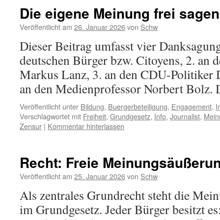
Die eigene Meinung frei sagen
Veröffentlicht am
26. Januar 2026
von
Schw
Dieser Beitrag umfasst vier Danksagung
deutschen Bürger bzw. Citoyens, 2. an
Markus Lanz, 3. an den CDU-Politiker 
an den Medienprofessor Norbert Bolz. 
Veröffentlicht unter
Bildung
,
Buergerbeteiligung
,
Engagement
,
I
Verschlagwortet mit
Freiheit
,
Grundgesetz
,
Info
,
Journalist
,
Meinu
Zensur
|
Kommentar hinterlassen
Recht: Freie Meinungsäußeru
Veröffentlicht am
25. Januar 2026
von
Schw
Als zentrales Grundrecht steht die Mein
im Grundgesetz. Jeder Bürger besitzt e