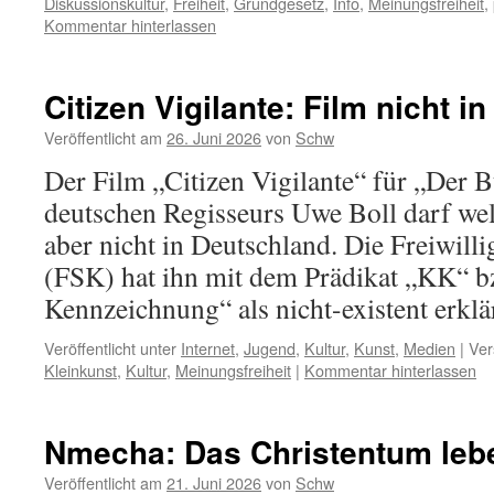
Diskussionskultur
,
Freiheit
,
Grundgesetz
,
Info
,
Meinungsfreiheit
,
Kommentar hinterlassen
Citizen Vigilante: Film nicht in
Veröffentlicht am
26. Juni 2026
von
Schw
Der Film „Citizen Vigilante“ für „Der 
deutschen Regisseurs Uwe Boll darf wel
aber nicht in Deutschland. Die Freiwilli
(FSK) hat ihn mit dem Prädikat „KK“ b
Kennzeichnung“ als nicht-existent erklär
Veröffentlicht unter
Internet
,
Jugend
,
Kultur
,
Kunst
,
Medien
|
Ver
Kleinkunst
,
Kultur
,
Meinungsfreiheit
|
Kommentar hinterlassen
Nmecha: Das Christentum leb
Veröffentlicht am
21. Juni 2026
von
Schw