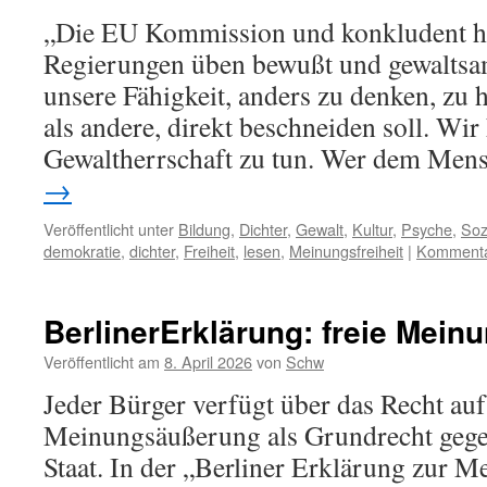
„Die EU Kommission und konkludent ha
Regierungen üben bewußt und gewaltsam
unsere Fähigkeit, anders zu denken, zu 
als andere, direkt beschneiden soll. Wir
Gewaltherrschaft zu tun. Wer dem Me
→
Veröffentlicht unter
Bildung
,
Dichter
,
Gewalt
,
Kultur
,
Psyche
,
Soz
demokratie
,
dichter
,
Freiheit
,
lesen
,
Meinungsfreiheit
|
Kommentar
BerlinerErklärung: freie Mein
Veröffentlicht am
8. April 2026
von
Schw
Jeder Bürger verfügt über das Recht auf
Meinungsäußerung als Grundrecht gegen
Staat. In der „Berliner Erklärung zur M