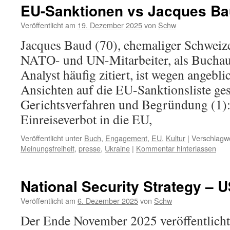
EU-Sanktionen vs Jacques B
Veröffentlicht am
19. Dezember 2025
von
Schw
Jacques Baud (70), ehemaliger Schweiz
NATO- und UN-Mitarbeiter, als Buchaut
Analyst häufig zitiert, ist wegen angebl
Ansichten auf die EU-Sanktionsliste ge
Gerichtsverfahren und Begründung (1)
Einreiseverbot in die EU,
Veröffentlicht unter
Buch
,
Engagement
,
EU
,
Kultur
|
Verschlagwo
Meinungsfreiheit
,
presse
,
Ukraine
|
Kommentar hinterlassen
National Security Strategy – 
Veröffentlicht am
6. Dezember 2025
von
Schw
Der Ende November 2025 veröffentlich