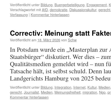
Veröffentlicht unter
Bildung
,
Buergerbeteiligung
,
Engagement
,
K
Verschlagwortet mit
AfD
,
demokratie
,
Diskussionskultur
,
gerecht
Verfassung
|
Kommentar hinterlassen
Correctiv: Meinung statt Fakte
Veröffentlicht am
18. März 2026
von
Schw
In Potsdam wurde ein „Masterplan zur 
Staatsbürger“ diskutiert. Wer dies – zu
Qualitätsmedien gemeldet wird – nun f
Tatsache hält, ist selbst schuld. Denn lau
Landgerichts Hamburg von 2025 bede
Veröffentlicht unter
Bildung
,
Integration
,
Internet
,
Kultur
,
Medien
gerecht
,
Journalist
,
Medien
,
Meinungsfreiheit
,
migration
,
Ngo
,
p
Kommentar hinterlassen