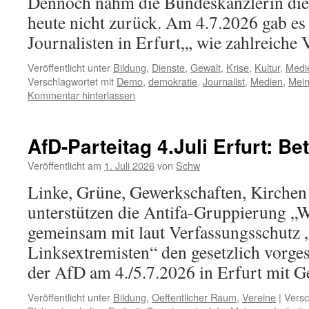
Dennoch nahm die Bundeskanzlerin dies
heute nicht zurück. Am 4.7.2026 gab es
Journalisten in Erfurt„, wie zahlreiche 
Veröffentlicht unter
Bildung
,
Dienste
,
Gewalt
,
Krise
,
Kultur
,
Medi
Verschlagwortet mit
Demo
,
demokratie
,
Journalist
,
Medien
,
Mein
Kommentar hinterlassen
AfD-Parteitag 4.Juli Erfurt: Be
Veröffentlicht am
1. Juli 2026
von
Schw
Linke, Grüne, Gewerkschaften, Kirche
unterstützen die Antifa-Gruppierung „W
gemeinsam mit laut Verfassungsschutz „
Linksextremisten“ den gesetzlich vorge
der AfD am 4./5.7.2026 in Erfurt mit G
Veröffentlicht unter
Bildung
,
Oeffentlicher Raum
,
Vereine
|
Versc