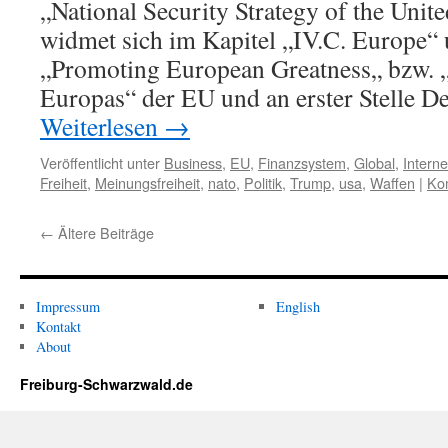
„National Security Strategy of the Unit
widmet sich im Kapitel „IV.C. Europe“ 
„Promoting European Greatness„ bzw. 
Europas“ der EU und an erster Stelle D
Weiterlesen
→
Veröffentlicht unter
Business
,
EU
,
Finanzsystem
,
Global
,
Interne
Freiheit
,
Meinungsfreiheit
,
nato
,
Politik
,
Trump
,
usa
,
Waffen
|
Ko
←
Ältere Beiträge
Impressum
English
Kontakt
About
Freiburg-Schwarzwald.de