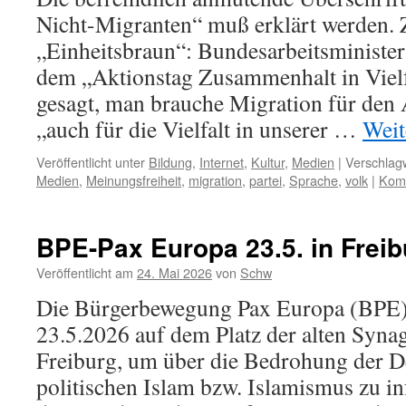
Nicht-Migranten“ muß erklärt werden. 
„Einheitsbraun“: Bundesarbeitsminister
dem „Aktionstag Zusammenhalt in Viel
gesagt, man brauche Migration für den 
„auch für die Vielfalt in unserer …
Weit
Veröffentlicht unter
Bildung
,
Internet
,
Kultur
,
Medien
|
Verschlagw
Medien
,
Meinungsfreiheit
,
migration
,
partei
,
Sprache
,
volk
|
Komm
BPE-Pax Europa 23.5. in Freib
Veröffentlicht am
24. Mai 2026
von
Schw
Die Bürgerbewegung Pax Europa (BPE) 
23.5.2026 auf dem Platz der alten Syna
Freiburg, um über die Bedrohung der D
politischen Islam bzw. Islamismus zu 