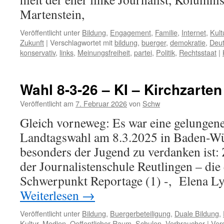
Martenstein,
Veröffentlicht unter
Bildung
,
Engagement
,
Familie
,
Internet
,
Kult
Zukunft
|
Verschlagwortet mit
bildung
,
buerger
,
demokratie
,
Deu
konservativ
,
links
,
Meinungsfreiheit
,
partei
,
Politik
,
Rechtsstaat
|
Wahl 8-3-26 – KI – Kirchzarten
Veröffentlicht am
7. Februar 2026
von
Schw
Gleich vorneweg: Es war eine gelungene
Landtagswahl am 8.3.2025 in Baden-Wü
besonders der Jugend zu verdanken ist:
der Journalistenschule Reutlingen – die 
Schwerpunkt Reportage (1) -, Elena 
Weiterlesen
→
Veröffentlicht unter
Bildung
,
Buergerbeteiligung
,
Duale Bildung
,
Kultur
,
Medien
,
Oeffentlicher Raum
,
Schulen
,
Verbraucher
|
Ver