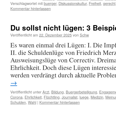
Verschlagwortet mit
buerger
,
Diskussionskultur
,
Freiheit
,
gerecht
Kommentar hinterlassen
Du sollst nicht lügen: 3 Beispi
Veröffentlicht am
22. Dezember 2025
von
Schw
Es waren einmal drei Lügen: I. Die Imp
II. die Schuldenlüge von Friedrich Merz
Ausweisungslüge von Correctiv. Dreimal
Ehrlichkeit. Doch diese Lügen interessi
werden verdrängt durch aktuelle Prob
→
Veröffentlicht unter
Arzt
,
Bildung
,
Buergerbeteiligung
,
Engagem
Corona
,
Ehrlichkeit
,
Flüchtling
,
Journalist
,
luege
,
Medizin
,
Meinun
Schulden
,
Wahl
|
Kommentar hinterlassen