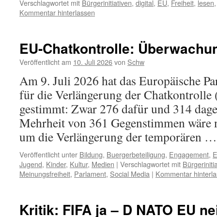
Verschlagwortet mit
Bürgerinitiativen
,
digital
,
EU
,
Freiheit
,
lesen
Kommentar hinterlassen
EU-Chatkontrolle: Überwachu
Veröffentlicht am
10. Juli 2026
von
Schw
Am 9. Juli 2026 hat das Europäische Pa
für die Verlängerung der Chatkontrolle 
gestimmt: Zwar 276 dafür und 314 dageg
Mehrheit von 361 Gegenstimmen wäre 
um die Verlängerung der temporären 
Veröffentlicht unter
Bildung
,
Buergerbeteiligung
,
Engagement
,
Jugend
,
Kinder
,
Kultur
,
Medien
|
Verschlagwortet mit
Bürgeriniti
Meinungsfreiheit
,
Parlament
,
Social Media
|
Kommentar hinterl
Kritik: FIFA ja – D NATO EU ne