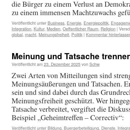
die Bürger zu einem Verlust an Demokra
zu einem immensen Machtzuwachs gefü
Veröffentlicht unter
Business
,
Energie
,
Energiepolitik
,
Engageme
Integration
,
Kultur
,
Medien
,
Oeffentlicher Raum
,
Religion
|
Versc
global
,
macht
,
Meinungsfreiheit
,
Politik
|
Kommentar hinterlasse
Meinung und Tatsache trenne
Veröffentlicht am
23. Dezember 2025
von
Schw
Zwei Arten von Mitteilungen sind stren
Meinungsäußerungen und Tatsachen. Er
sein und sind dabei durch das Grundrec
Meinungsfreiheit geschützt. Wer hingeg
Tatsache verbreitet, vergiftet die Disku
Beispiel „Geheimtreffen – Correctiv“:
Veröffentlicht unter
Bildung
,
Buergerbeteiligung
,
Dienste
,
Integr