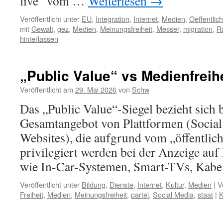
live“ vom …
Weiterlesen
→
Veröffentlicht unter
EU
,
Integration
,
Internet
,
Medien
,
Oeffentli
mit
Gewalt
,
gez
,
Medien
,
Meinungsfreiheit
,
Messer
,
migration
,
R
hinterlassen
„Public Value“ vs Medienfreihe
Veröffentlicht am
29. Mai 2026
von
Schw
Das „Public Value“-Siegel bezieht sich 
Gesamtangebot von Plattformen (Social
Websites), die aufgrund vom „öffentli
privilegiert werden bei der Anzeige auf
wie In-Car-Systemen, Smart-TVs, Kabel
Veröffentlicht unter
Bildung
,
Dienste
,
Internet
,
Kultur
,
Medien
|
V
Freiheit
,
Medien
,
Meinungsfreiheit
,
partei
,
Social Media
,
staat
|
K