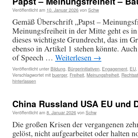
Papst – Meinungsfreiheit – Ba
Veröffentlicht am
10. Januar 2026
von
Schw
Gemäß Überschrift „Papst – Meinungsfr
Meinungsfreiheit in der Mitte geht es i
dieses wichtigste Grundrecht, das im G
ebenso in Artikel 1 stehen könnte. Auc
of Speech …
Weiterlesen
→
Veröffentlicht unter
Bildung
,
Bürgerinitiativen
,
Engagement
,
EU
Verschlagwortet mit
buerger
,
Freiheit
,
Meinungsfreiheit
,
Rechtss
hinterlassen
China Russland USA EU und 
Veröffentlicht am
8. Januar 2026
von
Schw
Die großen Krisen der vergangenen zeh
gelöst, nicht aufgearbeitet oder halten n