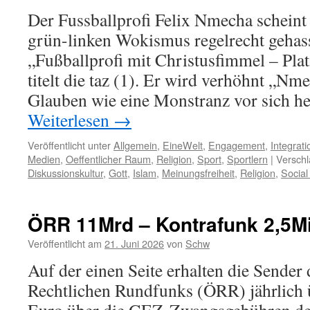
Der Fussballprofi Felix Nmecha schein
grün-linken Wokismus regelrecht gehas
„Fußballprofi mit Christusfimmel – Plat
titelt die taz (1). Er wird verhöhnt „Nme
Glauben wie eine Monstranz vor sich h
Weiterlesen
→
Veröffentlicht unter
Allgemein
,
EineWelt
,
Engagement
,
Integrati
Medien
,
Oeffentlicher Raum
,
Religion
,
Sport
,
Sportlern
|
Verschl
Diskussionskultur
,
Gott
,
Islam
,
Meinungsfreiheit
,
Religion
,
Social
ÖRR 11Mrd – Kontrafunk 2,5M
Veröffentlicht am
21. Juni 2026
von
Schw
Auf der einen Seite erhalten die Sender 
Rechtlichen Rundfunks (ÖRR) jährlich 