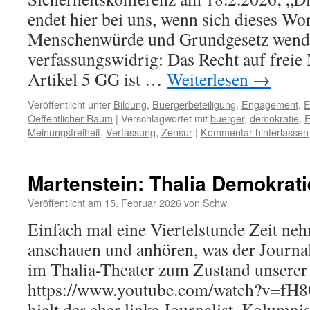
endet hier bei uns, wenn sich dieses Wo
Menschenwürde und Grundgesetz wendet
verfassungswidrig: Das Recht auf frei
Artikel 5 GG ist …
Weiterlesen
→
Veröffentlicht unter
Bildung
,
Buergerbeteiligung
,
Engagement
,
Oeffentlicher Raum
|
Verschlagwortet mit
buerger
,
demokratie
,
Meinungsfreiheit
,
Verfassung
,
Zensur
|
Kommentar hinterlassen
Martenstein: Thalia Demokrati
Veröffentlicht am
15. Februar 2026
von
Schw
Einfach mal eine Viertelstunde Zeit ne
anschauen und anhören, was der Journal
im Thalia-Theater zum Zustand unserer
https://www.youtube.com/watch?v=fH
hielt der eher linke Journalist, Kolumn