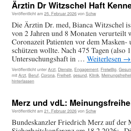
Ärztin Dr Witzschel Haft Kenn
Veröffentlicht am
25. Februar 2026
von
Schw
Die Ärztin Dr. med, Bianca Witzschel ist
von 2 Jahren und 8 Monaten verurteilt w
Coronazeit Patienten vor dem Masken-
schützen wollte. Nach 475 Tagen (also 1
Untersuchungshaft in …
Weiterlesen
→
Veröffentlicht unter
Arzt
,
Dienste
,
Engagement
,
Freiwillig
,
Gesun
mit
Arzt
,
Beruf
,
Corona
,
Freiheit
,
gesund
,
Klinik
,
Meinungsfreihei
hinterlassen
Merz und vdL: Meinungsfreihe
Veröffentlicht am
21. Februar 2026
von
Schw
Bundeskanzler Friedrich Merz auf der
Sicherheitskonferenz am 18.2.2026; „Di