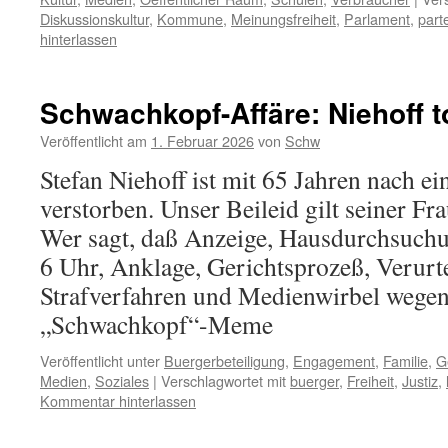
Diskussionskultur
,
Kommune
,
Meinungsfreiheit
,
Parlament
,
parte
hinterlassen
Schwachkopf-Affäre: Niehoff t
Veröffentlicht am
1. Februar 2026
von
Schw
Stefan Niehoff ist mit 65 Jahren nach e
verstorben. Unser Beileid gilt seiner Fr
Wer sagt, daß Anzeige, Hausdurchsuch
6 Uhr, Anklage, Gerichtsprozeß, Verurte
Strafverfahren und Medienwirbel wegen
„Schwachkopf“-Meme
Veröffentlicht unter
Buergerbeteiligung
,
Engagement
,
Familie
,
G
Medien
,
Soziales
|
Verschlagwortet mit
buerger
,
Freiheit
,
Justiz
,
Kommentar hinterlassen