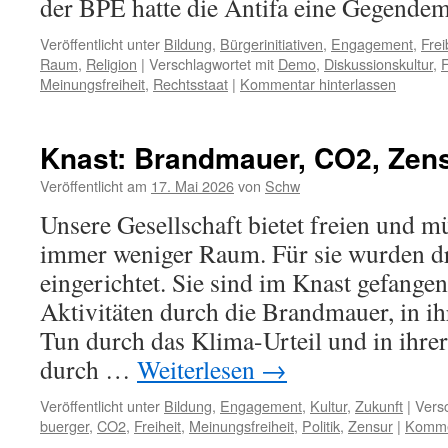
der BPE hatte die Antifa eine Gegend
Veröffentlicht unter
Bildung
,
Bürgerinitiativen
,
Engagement
,
Frei
Raum
,
Religion
|
Verschlagwortet mit
Demo
,
Diskussionskultur
,
F
Meinungsfreiheit
,
Rechtsstaat
|
Kommentar hinterlassen
Knast: Brandmauer, CO2, Zen
Veröffentlicht am
17. Mai 2026
von
Schw
Unsere Gesellschaft bietet freien und 
immer weniger Raum. Für sie wurden dr
eingerichtet. Sie sind im Knast gefangen
Aktivitäten durch die Brandmauer, in ih
Tun durch das Klima-Urteil und in ihre
durch …
Weiterlesen
→
Veröffentlicht unter
Bildung
,
Engagement
,
Kultur
,
Zukunft
|
Versc
buerger
,
CO2
,
Freiheit
,
Meinungsfreiheit
,
Politik
,
Zensur
|
Kommen