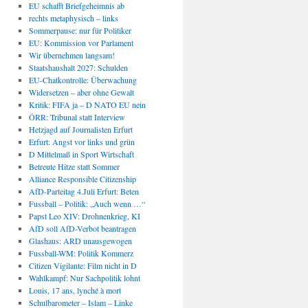
EU schafft Briefgeheimnis ab
rechts metaphysisch – links
Sommerpause: nur für Politiker
EU: Kommission vor Parlament
Wir übernehmen langsam!
Staatshaushalt 2027: Schulden
EU-Chatkontrolle: Überwachung
Widersetzen – aber ohne Gewalt
Kritik: FIFA ja – D NATO EU nein
ÖRR: Tribunal statt Interview
Hetzjagd auf Journalisten Erfurt
Erfurt: Angst vor links und grün
D Mittelmaß in Sport Wirtschaft
Betreute Hitze statt Sommer
Alliance Responsible Citizenship
AfD-Parteitag 4.Juli Erfurt: Beten
Fussball – Politik: „Auch wenn …“
Papst Leo XIV: Drohnenkrieg, KI
AfD soll AfD-Verbot beantragen
Glashaus: ARD unausgewogen
Fussball-WM: Politik Kommerz
Citizen Vigilante: Film nicht in D
Wahlkampf: Nur Sachpolitik lohnt
Louis, 17 ans, lynché à mort
Schulbarometer – Islam – Linke