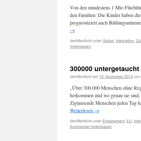
Von den mindestens 1 Mio Flüchtli
den Familien: Die Kinder haben die 
prognostiziert auch Bildungsminis
→
Veröffentlicht unter
Global
,
Integration
,
Zu
hinterlassen
300000 untergetaucht
Veröffentlicht am
19. November 2015
von
„Über 300.000 Menschen ohne Regist
herkommen und wo genau sie sind, w
Zigtausende Menschen jeden Tag ha
Weiterlesen
→
Veröffentlicht unter
Engagement
,
EU
,
Inte
Kommentar hinterlassen