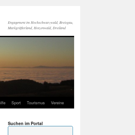
Engagement im Hochschwarzwald, Breisgau,
Markgräflerland, Hotzenwald, Dreiland
ilfe
Sport
Tourismus
Vereine
Suchen im Portal