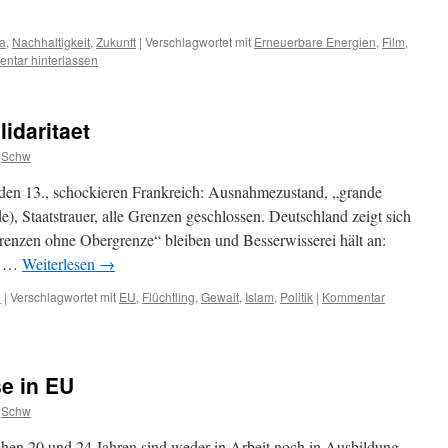
a
,
Nachhaltigkeit
,
Zukunft
|
Verschlagwortet mit
Erneuerbare Energien
,
Film
,
ntar hinterlassen
idaritaet
Schw
 den 13., schockieren Frankreich: Ausnahmezustand, „grande
e), Staatstrauer, alle Grenzen geschlossen. Deutschland zeigt sich
 Grenzen ohne Obergrenze“ bleiben und Besserwisserei hält an:
ht …
Weiterlesen
→
n
|
Verschlagwortet mit
EU
,
Flüchtling
,
Gewalt
,
Islam
,
Politik
|
Kommentar
se in EU
Schw
hen 20 und 24 Jahren sind weder in Arbeit noch in Ausbildung.