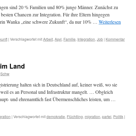
ngen sind 20 % Familien und 80% junge Männer. Zunächst zu
besten Chancen zur Integration. Für ihre Eltern hingegen
terin Wanka „eine schwere Zukunft“, da nur 10% …
Weiterlesen
kunft
|
Verschlagwortet mit
Arbeit
,
Asyl
,
Familie
,
Integration
,
Job
|
Kommentar
 im Land
Schw
rierung halten sich in Deutschland auf, keiner weiß, wo sie
eil es an Personal und Infrastruktur mangelt. … Obgleich
upt- und ehrenamtlich fast Übermenschliches leisten, um …
gration
|
Verschlagwortet mit
demokratie
,
Flüchtling
,
migration
,
partei
,
Politik
|