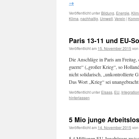
→
Veröffentlicht unter
Bildung
,
Energie
,
Klim
Klima
,
nachhaltig
,
Umwelt
,
Verein
|
Komme
Paris 13-11 und EU-Sol
Veröffentlicht am
15. November 2015
von
Die Anschläge in Paris am Freitag,
guerre“ („großer Krieg“, so Holland
nicht solidarisch, „unkontrollierte
Das Wort „Krieg“ sei unangebrac
Veröffentlicht unter
Elsass
,
EU
,
Integratio
hinterlassen
5 Mio junge Arbeitslo
Veröffentlicht am
14. November 2015
von
5,4 Millionen EU-Jungbürger zwisc