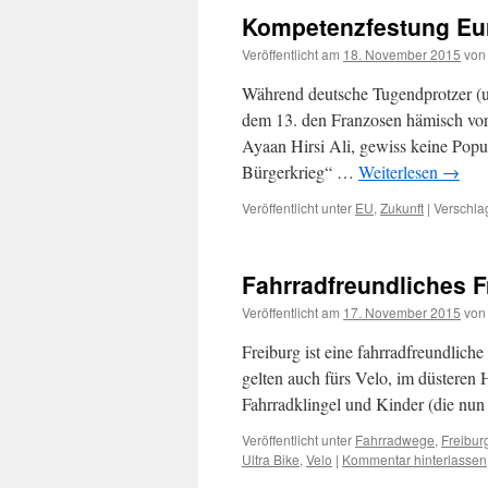
Kompetenzfestung Eu
Veröffentlicht am
18. November 2015
von
Während deutsche Tugendprotzer (un
dem 13. den Franzosen hämisch vorwe
Ayaan Hirsi Ali, gewiss keine Popul
Bürgerkrieg“ …
Weiterlesen
→
Veröffentlicht unter
EU
,
Zukunft
|
Verschla
Fahrradfreundliches F
Veröffentlicht am
17. November 2015
von
Freiburg ist eine fahrradfreundli
gelten auch fürs Velo, im düsteren H
Fahrradklingel und Kinder (die nu
Veröffentlicht unter
Fahrradwege
,
Freibur
Ultra Bike
,
Velo
|
Kommentar hinterlassen