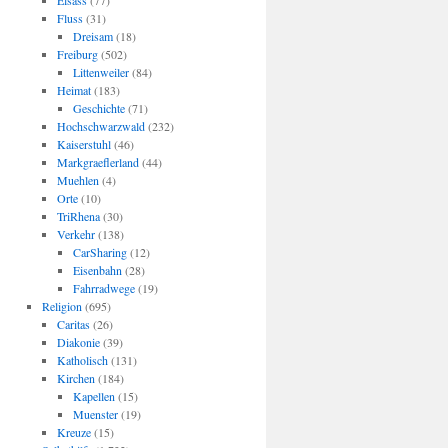
Elsass
(77)
Fluss
(31)
Dreisam
(18)
Freiburg
(502)
Littenweiler
(84)
Heimat
(183)
Geschichte
(71)
Hochschwarzwald
(232)
Kaiserstuhl
(46)
Markgraeflerland
(44)
Muehlen
(4)
Orte
(10)
TriRhena
(30)
Verkehr
(138)
CarSharing
(12)
Eisenbahn
(28)
Fahrradwege
(19)
Religion
(695)
Caritas
(26)
Diakonie
(39)
Katholisch
(131)
Kirchen
(184)
Kapellen
(15)
Muenster
(19)
Kreuze
(15)