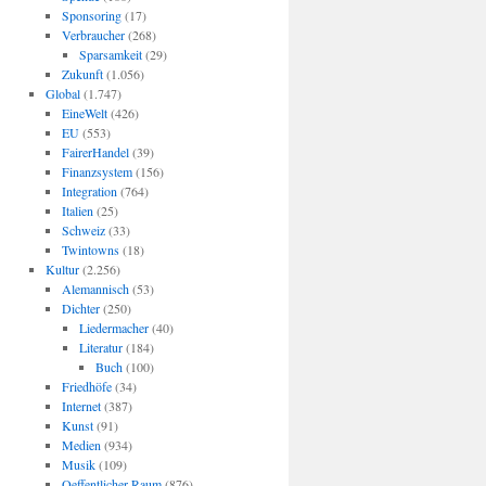
Sponsoring
(17)
Verbraucher
(268)
Sparsamkeit
(29)
Zukunft
(1.056)
Global
(1.747)
EineWelt
(426)
EU
(553)
FairerHandel
(39)
Finanzsystem
(156)
Integration
(764)
Italien
(25)
Schweiz
(33)
Twintowns
(18)
Kultur
(2.256)
Alemannisch
(53)
Dichter
(250)
Liedermacher
(40)
Literatur
(184)
Buch
(100)
Friedhöfe
(34)
Internet
(387)
Kunst
(91)
Medien
(934)
Musik
(109)
Oeffentlicher Raum
(876)