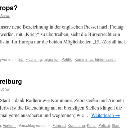
ropa?
Schw
sere neue Bezeichnung in der englischen Presse) nach Freitag
rfen, mit „Krieg“ zu übertreiben, sieht die Bürgerrechtlerin
istin, für Europa nur die beiden Möglichkeiten „EU-Zerfall incl.
gwortet mit
EU
,
Flüchtling
,
migration
,
Politik
|
Kommentar hinterlassen
reiburg
Schw
che Stadt – dank Radlern wie Kommune. Zebrasteifen und Ampeln
erbst ist die Beleuchtung an, an brenzligen Stellen klingelt die
n mal gerne ausscheren und wegrennen) wie …
Weiterlesen
→
g
,
Verkehr
|
Verschlagwortet mit
Fahrrad
,
Kommune
,
Kultur
,
Polizei
,
Stadt
,