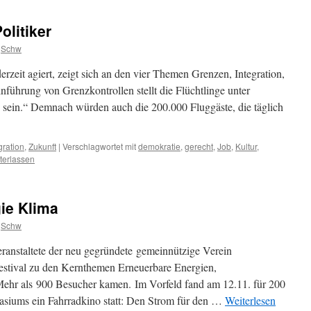
olitiker
Schw
erzeit agiert, zeigt sich an den vier Themen Grenzen, Integration,
nführung von Grenzkontrollen stellt die Flüchtlinge unter
u sein.“ Demnach würden auch die 200.000 Fluggäste, die täglich
gration
,
Zukunft
|
Verschlagwortet mit
demokratie
,
gerecht
,
Job
,
Kultur
,
terlassen
ie Klima
Schw
nstaltete der neu gegründete gemeinnützige Verein
estival zu den Kernthemen Erneuerbare Energien,
ehr als 900 Besucher kamen. Im Vorfeld fand am 12.11. für 200
siums ein Fahrradkino statt: Den Strom für den …
Weiterlesen