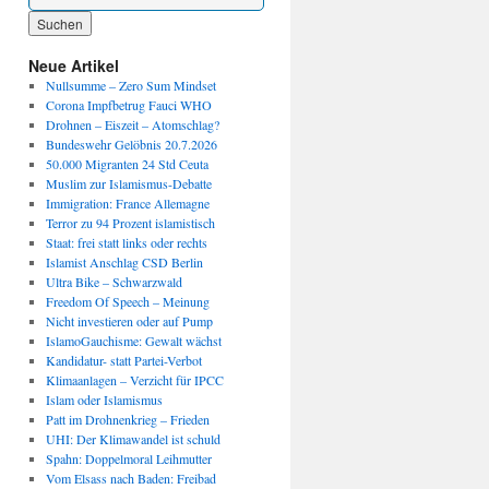
Wenn die Ergebnisse der automatischen Vervollständigung verfügbar sind, benutze die P
Neue Artikel
Nullsumme – Zero Sum Mindset
Corona Impfbetrug Fauci WHO
Drohnen – Eiszeit – Atomschlag?
Bundeswehr Gelöbnis 20.7.2026
50.000 Migranten 24 Std Ceuta
Muslim zur Islamismus-Debatte
Immigration: France Allemagne
Terror zu 94 Prozent islamistisch
Staat: frei statt links oder rechts
Islamist Anschlag CSD Berlin
Ultra Bike – Schwarzwald
Freedom Of Speech – Meinung
Nicht investieren oder auf Pump
IslamoGauchisme: Gewalt wächst
Kandidatur- statt Partei-Verbot
Klimaanlagen – Verzicht für IPCC
Islam oder Islamismus
Patt im Drohnenkrieg – Frieden
UHI: Der Klimawandel ist schuld
Spahn: Doppelmoral Leihmutter
Vom Elsass nach Baden: Freibad