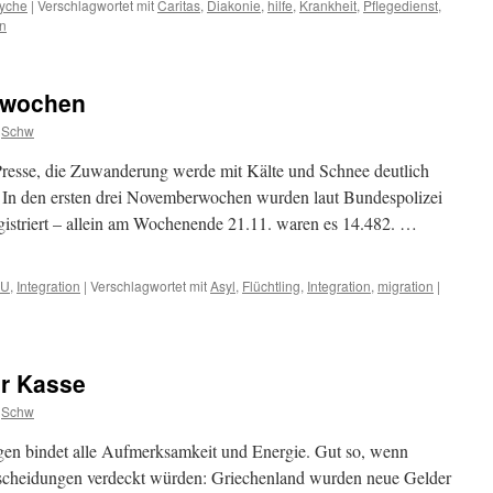
yche
|
Verschlagwortet mit
Caritas
,
Diakonie
,
hilfe
,
Krankheit
,
Pflegedienst
,
n
rwochen
Schw
esse, die Zuwanderung werde mit Kälte und Schnee deutlich
. In den ersten drei Novemberwochen wurden laut Bundespolizei
egistriert – allein am Wochenende 21.11. waren es 14.482. …
EU
,
Integration
|
Verschlagwortet mit
Asyl
,
Flüchtling
,
Integration
,
migration
|
ur Kasse
Schw
gen bindet alle Aufmerksamkeit und Energie. Gut so, wenn
scheidungen verdeckt würden: Griechenland wurden neue Gelder