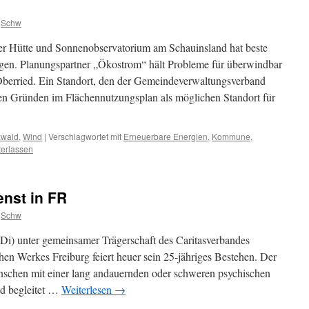
Schw
 Hütte und Sonnenobservatorium am Schauinsland hat beste
gen. Planungspartner „Ökostrom“ hält Probleme für überwindbar
berried. Ein Standort, den der Gemeindeverwaltungsverband
hen Gründen im Flächennutzungsplan als möglichen Standort für
zwald
,
Wind
|
Verschlagwortet mit
Erneuerbare Energien
,
Kommune
,
erlassen
enst in FR
Schw
pDi) unter gemeinsamer Trägerschaft des Caritasverbandes
hen Werkes Freiburg feiert heuer sein 25-jähriges Bestehen. Der
enschen mit einer lang andauernden oder schweren psychischen
nd begleitet …
Weiterlesen
→