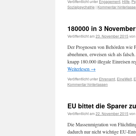
Veröffentlicht unter
Engagement
,
Hilfe
,
Ps
Sozialpsychatrie
|
Kommentar hinterlasse
180000 in 3 Novembe
Veröffentlicht am
23. November 2015
von
Der Prognosen von Behörden wie Pr
abnehmen, erweisen sich als falsch
knapp 180.000 illegale Einreisen r
Weiterlesen
→
Veröffentlicht unter
Ehrenamt
,
EineWelt
,
Kommentar hinterlassen
EU bittet die Sparer z
Veröffentlicht am
22. November 2015
von
Die Massenmigration von Flüchtlin
dadurch nur nicht wichtige EU-Ent