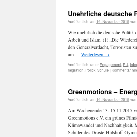
Unehrliche deutsche P
Veröffentlicht am
16. November 2015
von
Wie unehrlich die deutsche Politik d
Arbeit und Islam. (1) „Die Wiederei
den Generalverdacht, Terroristen z
am …
Weiterlesen
→
Veröffentlicht unter
Engagement
,
EU
,
Inte
migration
,
Politik
,
Schule
|
Kommentar hin
Greenmotions – Energ
Veröffentlicht am
16. November 2015
von
Am Wochenende 13.-15.11.2015 vera
Greenmotions e.V. ein grünes Filmf
Klimawandel und Nachhaltigkeit. M
Schüler des Droste-Hülshoff-Gymna