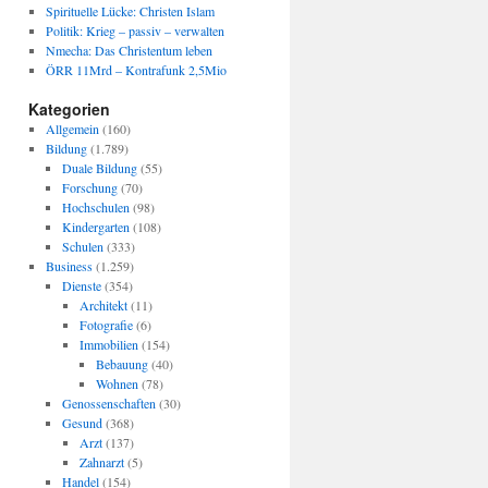
Spirituelle Lücke: Christen Islam
Politik: Krieg – passiv – verwalten
Nmecha: Das Christentum leben
ÖRR 11Mrd – Kontrafunk 2,5Mio
Kategorien
Allgemein
(160)
Bildung
(1.789)
Duale Bildung
(55)
Forschung
(70)
Hochschulen
(98)
Kindergarten
(108)
Schulen
(333)
Business
(1.259)
Dienste
(354)
Architekt
(11)
Fotografie
(6)
Immobilien
(154)
Bebauung
(40)
Wohnen
(78)
Genossenschaften
(30)
Gesund
(368)
Arzt
(137)
Zahnarzt
(5)
Handel
(154)