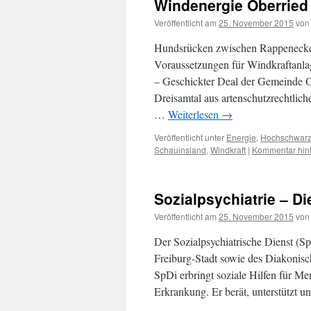
Windenergie Oberried
Veröffentlicht am
25. November 2015
von
Hundsrücken zwischen Rappenecker
Voraussetzungen für Windkraftanla
– Geschickter Deal der Gemeinde O
Dreisamtal aus artenschutzrechtlic
…
Weiterlesen
→
Veröffentlicht unter
Energie
,
Hochschwar
Schauinsland
,
Windkraft
|
Kommentar hint
Sozialpsychiatrie – Di
Veröffentlicht am
25. November 2015
von
Der Sozialpsychiatrische Dienst (S
Freiburg-Stadt sowie des Diakonisc
SpDi erbringt soziale Hilfen für M
Erkrankung. Er berät, unterstützt u