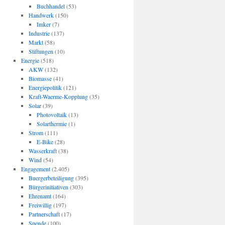
Buchhandel
(53)
Handwerk
(150)
Imker
(7)
Industrie
(137)
Markt
(58)
Stiftungen
(10)
Energie
(518)
AKW
(132)
Biomasse
(41)
Energiepolitik
(121)
Kraft-Waerme-Kopplung
(35)
Solar
(39)
Photovoltaik
(13)
Solarthermie
(1)
Strom
(111)
E-Bike
(28)
Wasserkraft
(38)
Wind
(54)
Engagement
(2.405)
Buergerbeteiligung
(395)
Bürgerinitiativen
(303)
Ehrenamt
(164)
Freiwillig
(197)
Partnerschaft
(17)
Spende
(100)