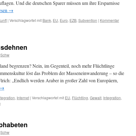
 Auflagen. Und die deutschen Sparer müssen um ihre Ersparnisse
esen
→
unft
|
Verschlagwortet mit
Bank
,
EU
,
Euro
,
EZB
,
Subvention
|
Kommentar
usdehnen
Schw
land begrenzen? Nein, im Gegenteil, noch mehr Flüchtlinge
mmenskultur löst das Problem der Masseneinwanderung – so die
lrich: „Endlich werden Araber in großer Zahl von Europäern,
→
ntegration
,
Internet
|
Verschlagwortet mit
EU
,
Flüchtling
,
Gewalt
,
Integration
,
n
lphabeten
Schw