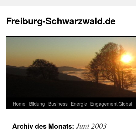
Zum
Inhalt
Freiburg-Schwarzwald.de
springen
Home
Bildung
Business
Energie
Engagement
Global
Juni 2003
Archiv des Monats: