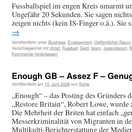
Fussballspiel im engen Kreis umarmt un
Ungefähr 20 Sekunden. Sie sagen nichts
zeigen nichts (kein IS-Finger o.ä.). Sie
→
Veröffentlicht unter
Business
,
Engagement
,
Oeffentlicher Raum
Verschlagwortet mit
christ
,
Fussball
,
Geld
,
Islam
,
Jugendsport
,
R
Kommentar hinterlassen
Enough GB – Assez F – Genu
Veröffentlicht am
15. Juni 2026
von
Schw
„Enough“ – das Posting des Gründers de
„Restore Britain“, Robert Lowe, wurde
Die Mehrheit der Briten hat einfach „ge
Messerkriminalität von Migranten in de
Multikulti-Berichterstattung der Medie