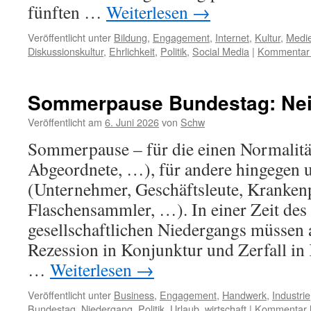
fünften …
Weiterlesen
→
Veröffentlicht unter
Bildung
,
Engagement
,
Internet
,
Kultur
,
Medi
Diskussionskultur
,
Ehrlichkeit
,
Politik
,
Social Media
|
Kommentar 
Sommerpause Bundestag: Nei
Veröffentlicht am
6. Juni 2026
von
Schw
Sommerpause – für die einen Normalität
Abgeordnete, …), für andere hingegen 
(Unternehmer, Geschäftsleute, Krankenp
Flaschensammler, …). In einer Zeit des 
gesellschaftlichen Niedergangs müssen 
Rezession in Konjunktur und Zerfall in
…
Weiterlesen
→
Veröffentlicht unter
Business
,
Engagement
,
Handwerk
,
Industrie
Bundestag
,
Niedergang
,
Politik
,
Urlaub
,
wirtschaft
|
Kommentar h