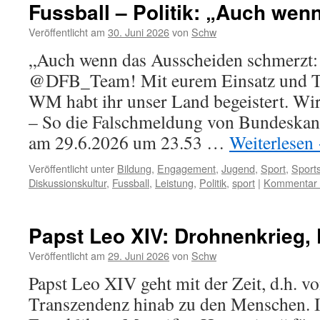
Fussball – Politik: „Auch wen
Veröffentlicht am
30. Juni 2026
von
Schw
„Auch wenn das Ausscheiden schmerzt: 
@DFB_Team! Mit eurem Einsatz und Te
WM habt ihr unser Land begeistert. Wir 
– So die Falschmeldung von Bundeskan
am 29.6.2026 um 23.53 …
Weiterlesen
Veröffentlicht unter
Bildung
,
Engagement
,
Jugend
,
Sport
,
Sport
Diskussionskultur
,
Fussball
,
Leistung
,
Politik
,
sport
|
Kommentar h
Papst Leo XIV: Drohnenkrieg, 
Veröffentlicht am
29. Juni 2026
von
Schw
Papst Leo XIV geht mit der Zeit, d.h. 
Transzendenz hinab zu den Menschen. In