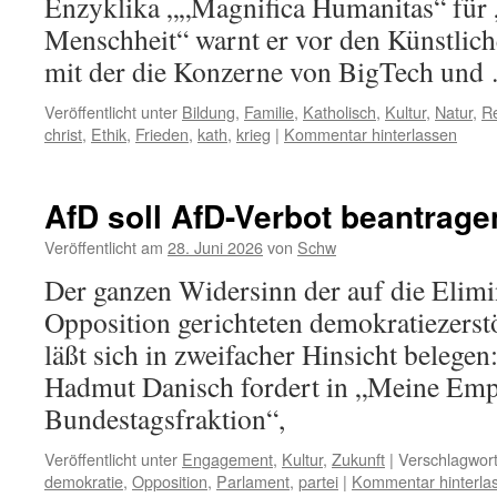
Enzyklika „„Magnifica Humanitas“ für 
Menschheit“ warnt er vor den Künstliche
mit der die Konzerne von BigTech un
Veröffentlicht unter
Bildung
,
Familie
,
Katholisch
,
Kultur
,
Natur
,
Re
christ
,
Ethik
,
Frieden
,
kath
,
krieg
|
Kommentar hinterlassen
AfD soll AfD-Verbot beantrage
Veröffentlicht am
28. Juni 2026
von
Schw
Der ganzen Widersinn der auf die Elimi
Opposition gerichteten demokratiezer
läßt sich in zweifacher Hinsicht belegen
Hadmut Danisch fordert in „Meine Emp
Bundestagsfraktion“,
Veröffentlicht unter
Engagement
,
Kultur
,
Zukunft
|
Verschlagwort
demokratie
,
Opposition
,
Parlament
,
partei
|
Kommentar hinterla