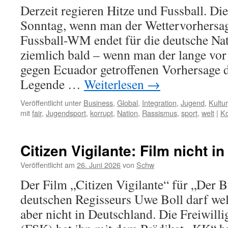
Derzeit regieren Hitze und Fussball. Di
Sonntag, wenn man der Wettervorhersag
Fussball-WM endet für die deutsche Na
ziemlich bald – wenn man der lange vor
gegen Ecuador getroffenen Vorhersage 
Legende …
Weiterlesen
→
Veröffentlicht unter
Business
,
Global
,
Integration
,
Jugend
,
Kultur
mit
fair
,
Jugendsport
,
korrupt
,
Nation
,
Rassismus
,
sport
,
welt
|
Ko
Citizen Vigilante: Film nicht in
Veröffentlicht am
26. Juni 2026
von
Schw
Der Film „Citizen Vigilante“ für „Der 
deutschen Regisseurs Uwe Boll darf wel
aber nicht in Deutschland. Die Freiwilli