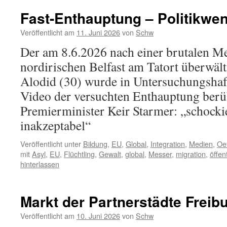
Fast-Enthauptung – Politikwe
Veröffentlicht am
11. Juni 2026
von
Schw
Der am 8.6.2026 nach einer brutalen Me
nordirischen Belfast am Tatort überwäl
Alodid (30) wurde in Untersuchungsha
Video der versuchten Enthauptung berü
Premierminister Keir Starmer: „schocki
inakzeptabel“
Veröffentlicht unter
Bildung
,
EU
,
Global
,
Integration
,
Medien
,
Oe
mit
Asyl
,
EU
,
Flüchtling
,
Gewalt
,
global
,
Messer
,
migration
,
öffen
hinterlassen
Markt der Partnerstädte Freib
Veröffentlicht am
10. Juni 2026
von
Schw