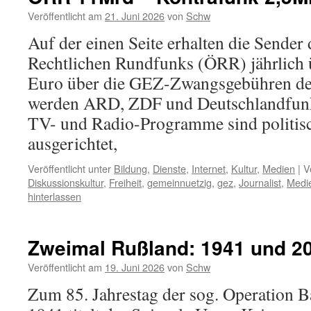
Veröffentlicht am
21. Juni 2026
von
Schw
Auf der einen Seite erhalten die Sender 
Rechtlichen Rundfunks (ÖRR) jährlich 
Euro über die GEZ-Zwangsgebühren der
werden ARD, ZDF und Deutschlandfunk 
TV- und Radio-Programme sind politisch
ausgerichtet,
Veröffentlicht unter
Bildung
,
Dienste
,
Internet
,
Kultur
,
Medien
|
V
Diskussionskultur
,
Freiheit
,
gemeinnuetzig
,
gez
,
Journalist
,
Medi
hinterlassen
Zweimal Rußland: 1941 und 2
Veröffentlicht am
19. Juni 2026
von
Schw
Zum 85. Jahrestag der sog. Operation B