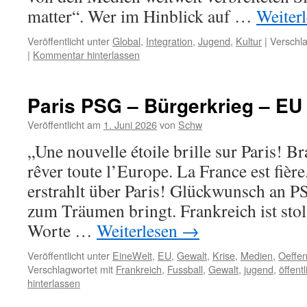
matter“. Wer im Hinblick auf …
Weiter
Veröffentlicht unter
Global
,
Integration
,
Jugend
,
Kultur
|
Verschla
|
Kommentar hinterlassen
Paris PSG – Bürgerkrieg – EU
Veröffentlicht am
1. Juni 2026
von
Schw
„Une nouvelle étoile brille sur Paris! B
rêver toute l’Europe. La France est fièr
erstrahlt über Paris! Glückwunsch an P
zum Träumen bringt. Frankreich ist sto
Worte …
Weiterlesen
→
Veröffentlicht unter
EineWelt
,
EU
,
Gewalt
,
Krise
,
Medien
,
Oeffen
Verschlagwortet mit
Frankreich
,
Fussball
,
Gewalt
,
jugend
,
öffentl
hinterlassen