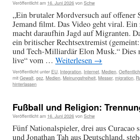
Veröffentlicht am
16. Juni 2026
von
Schw
„Ein brutaler Mordversuch auf offener S
Jemand filmt. Das Video geht viral. Ein
macht daraufhin Jagd auf Migranten. Da
ein britischer Rechtsextremist (gemei
und Tech-Milliardär Elon Musk.“ Dies
live“ vom …
Weiterlesen
→
Veröffentlicht unter
EU
,
Integration
,
Internet
,
Medien
,
Oeffentli
mit
Gewalt
,
gez
,
Medien
,
Meinungsfreiheit
,
Messer
,
migration
,
R
hinterlassen
Fußball und Religion: Trennun
Veröffentlicht am
16. Juni 2026
von
Schw
Fünf Nationalspieler, drei aus Curacao
und Jonathan Tah aus Deutschland, ste