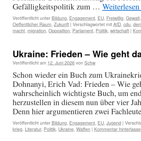
Gefälligkeitspolitik zum …
Weiterlese
Veröffentlicht unter
Bildung
,
Engagement
,
EU
,
Freiwillig
,
Gewalt
Oeffentlicher Raum
,
Zukunft
|
Verschlagwortet mit
AfD
,
cdu
,
dem
macht
,
migration
,
Opposition
,
Parlament
,
Politik
,
wirtschaft
|
Kom
Ukraine: Frieden – Wie geht d
Veröffentlicht am
12. Juni 2026
von
Schw
Schon wieder ein Buch zum Ukrainekri
Dohnanyi, Erich Vad: Frieden – Wie geht
wahrscheinlich wichtigste Buch, um end
herzustellen in diesem nun über vier J
Denn hier argumentieren zwei Fachleu
Veröffentlicht unter
Bildung
,
Engagement
,
EU
,
Jugend
|
Verschl
krieg
,
Literatur
,
Politik
,
Ukraine
,
Waffen
|
Kommentar hinterlasse