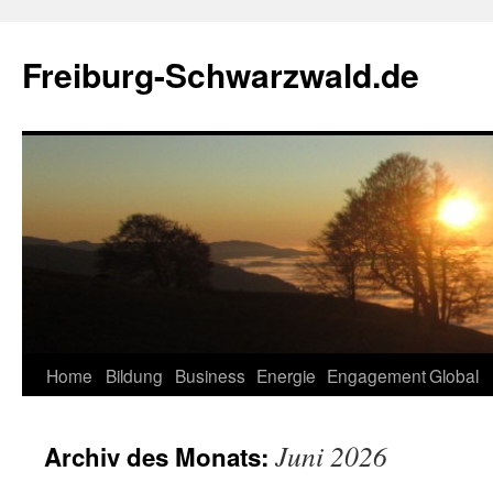
Zum
Inhalt
Freiburg-Schwarzwald.de
springen
Home
Bildung
Business
Energie
Engagement
Global
Juni 2026
Archiv des Monats: