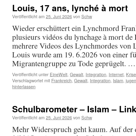
Louis, 17 ans, lynché à mort
Veröffentlicht am
25. Juni 2026
von
Schw
Wieder erschüttert ein Lynchmord Frank
plusieurs vidéos du lynchage à mort de 
mehrere Videos des Lynchmordes von L
Louis wurde am 19. 6.2026 von einer f
Migrantengruppe zu Tode geprügelt. 
Veröffentlicht unter
EineWelt
,
Gewalt
,
Integration
,
Internet
,
Krise
Verschlagwortet mit
Frankreich
,
Gewalt
,
Integration
,
Islam
,
juge
hinterlassen
Schulbarometer – Islam – Lin
Veröffentlicht am
25. Juni 2026
von
Schw
Mehr Widerspruch geht kaum. Auf der ein