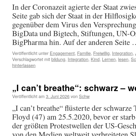
In der Coronazeit agierte der Staat zwie
Seite gab sich der Staat in der Hilflosigk
gegenüber dem Virus den Versprechung
BigData und Bigtech, Stiftungen, UN-Or
BigPharma hin. Auf der anderen Seite
Veröffentlicht unter
Engagement
,
Familie
,
Freiwillig
,
Integration
,
Verschlagwortet mit
bildung
,
Integration
,
Kind
,
Lernen
,
lesen
,
Sc
hinterlassen
„I can’t breathe“: schwarz – w
Veröffentlicht am
3. Juni 2026
von
Schw
„I can’t breathe“ flüsterte der schwarze
Floyd (47) am 25.5.2020, bevor er starb
der größten Protestwellen der US-Gesch
von den Medien weltweit verbreiteten S