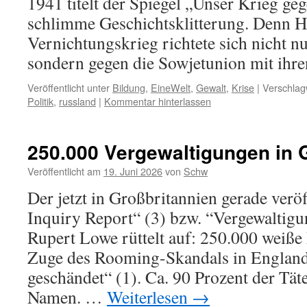
1941 titelt der Spiegel „Unser Krieg ge
schlimme Geschichtsklitterung. Denn Hi
Vernichtungskrieg richtete sich nicht n
sondern gegen die Sowjetunion mit ihre
Veröffentlicht unter
Bildung
,
EineWelt
,
Gewalt
,
Krise
|
Verschlag
Politik
,
russland
|
Kommentar hinterlassen
250.000 Vergewaltigungen in 
Veröffentlicht am
19. Juni 2026
von
Schw
Der jetzt in Großbritannien gerade verö
Inquiry Report“ (3) bzw. “Vergewaltig
Rupert Lowe rüttelt auf: 250.000 wei
Zuge des Rooming-Skandals in England
geschändet“ (1). Ca. 90 Prozent der Tä
Namen. …
Weiterlesen
→