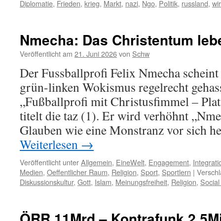
Diplomatie
,
Frieden
,
krieg
,
Markt
,
nazi
,
Ngo
,
Politik
,
russland
,
wir
Nmecha: Das Christentum leb
Veröffentlicht am
21. Juni 2026
von
Schw
Der Fussballprofi Felix Nmecha schein
grün-linken Wokismus regelrecht gehas
„Fußballprofi mit Christusfimmel – Plat
titelt die taz (1). Er wird verhöhnt „Nme
Glauben wie eine Monstranz vor sich h
Weiterlesen
→
Veröffentlicht unter
Allgemein
,
EineWelt
,
Engagement
,
Integrati
Medien
,
Oeffentlicher Raum
,
Religion
,
Sport
,
Sportlern
|
Verschl
Diskussionskultur
,
Gott
,
Islam
,
Meinungsfreiheit
,
Religion
,
Social
ÖRR 11Mrd – Kontrafunk 2,5M