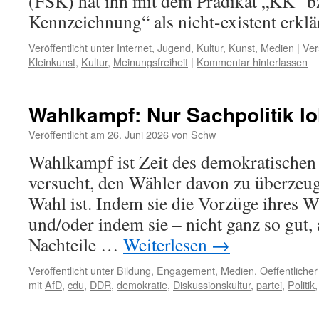
(FSK) hat ihn mit dem Prädikat „KK“ b
Kennzeichnung“ als nicht-existent erklär
Veröffentlicht unter
Internet
,
Jugend
,
Kultur
,
Kunst
,
Medien
|
Ver
Kleinkunst
,
Kultur
,
Meinungsfreiheit
|
Kommentar hinterlassen
Wahlkampf: Nur Sachpolitik lo
Veröffentlicht am
26. Juni 2026
von
Schw
Wahlkampf ist Zeit des demokratischen S
versucht, den Wähler davon zu überzeuge
Wahl ist. Indem sie die Vorzüge ihres 
und/oder indem sie – nicht ganz so gut,
Nachteile …
Weiterlesen
→
Veröffentlicht unter
Bildung
,
Engagement
,
Medien
,
Oeffentliche
mit
AfD
,
cdu
,
DDR
,
demokratie
,
Diskussionskultur
,
partei
,
Politik