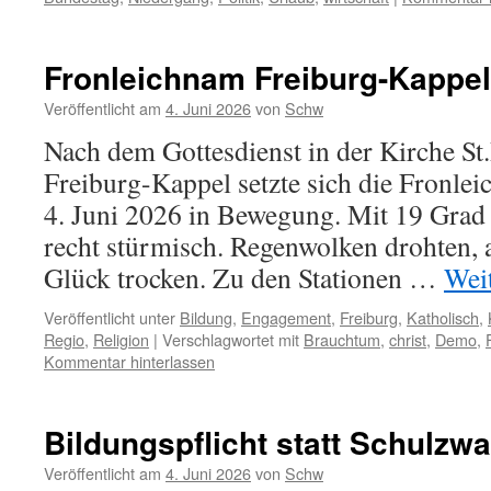
Fronleichnam Freiburg-Kappel
Veröffentlicht am
4. Juni 2026
von
Schw
Nach dem Gottesdienst in der Kirche St.
Freiburg-Kappel setzte sich die Fronl
4. Juni 2026 in Bewegung. Mit 19 Gra
recht stürmisch. Regenwolken drohten, 
Glück trocken. Zu den Stationen …
Wei
Veröffentlicht unter
Bildung
,
Engagement
,
Freiburg
,
Katholisch
,
Regio
,
Religion
|
Verschlagwortet mit
Brauchtum
,
christ
,
Demo
,
Kommentar hinterlassen
Bildungspflicht statt Schulzw
Veröffentlicht am
4. Juni 2026
von
Schw