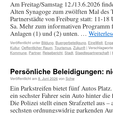
Am Freitag/Samstag 12./13.6.2026 finde
Alten Synagoge zum zwölften Mal des T
Partnerstädte von Freiburg statt: 11-18
Sa. Mehr zum informativen Programm fi
Anlagen (1) und (2) unten. …
Weiterle
Veröffentlicht unter
Bildung
,
Buergerbeteiligung
,
EineWelt
,
Enga
Kultur
,
Oeffentlicher Raum
,
Tourismus
,
Zukunft
|
Verschlagworte
Kommune
,
Partner
,
Reisebericht
,
Stadt
,
Staedtepartnerschaft
|
Persönliche Beleidigungen: ni
Veröffentlicht am
8. Juni 2026
von
Schw
Ein Parkstreifen bietet fünf Autos Platz. D
ein sechster Fahrer sein Auto hinter die
Die Polizei stellt einen Strafzettel aus 
sechsten ordnungswidrig parkenden Au