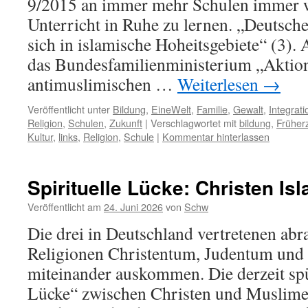
9/2015 an immer mehr Schulen immer w
Unterricht in Ruhe zu lernen. „Deutsch
sich in islamische Hoheitsgebiete“ (3). 
das Bundesfamilienministerium „Akti
antimuslimischen …
Weiterlesen
→
Veröffentlicht unter
Bildung
,
EineWelt
,
Familie
,
Gewalt
,
Integrati
Religion
,
Schulen
,
Zukunft
|
Verschlagwortet mit
bildung
,
Früher
Kultur
,
links
,
Religion
,
Schule
|
Kommentar hinterlassen
Spirituelle Lücke: Christen Is
Veröffentlicht am
24. Juni 2026
von
Schw
Die drei in Deutschland vertretenen ab
Religionen Christentum, Judentum und
miteinander auskommen. Die derzeit spü
Lücke“ zwischen Christen und Muslimen