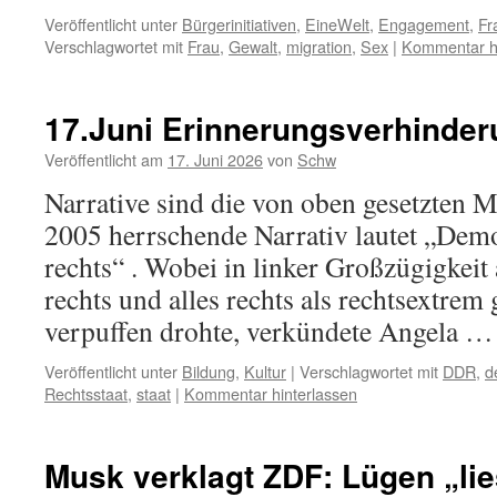
Veröffentlicht unter
Bürgerinitiativen
,
EineWelt
,
Engagement
,
Fr
Verschlagwortet mit
Frau
,
Gewalt
,
migration
,
Sex
|
Kommentar hi
17.Juni Erinnerungsverhinde
Veröffentlicht am
17. Juni 2026
von
Schw
Narrative sind die von oben gesetzten M
2005 herrschende Narrativ lautet „Dem
rechts“ . Wobei in linker Großzügigkeit a
rechts und alles rechts als rechtsextrem
verpuffen drohte, verkündete Angela 
Veröffentlicht unter
Bildung
,
Kultur
|
Verschlagwortet mit
DDR
,
d
Rechtsstaat
,
staat
|
Kommentar hinterlassen
Musk verklagt ZDF: Lügen „lie