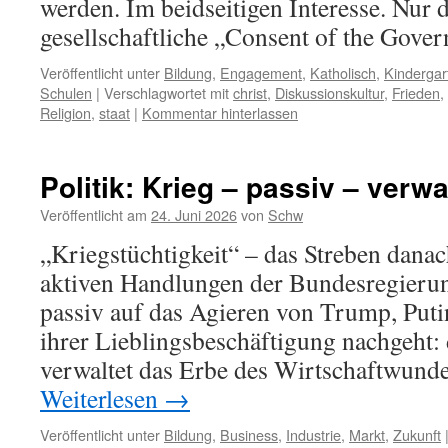
werden. Im beidseitigen Interesse. Nur d
gesellschaftliche „Consent of the Gov
Veröffentlicht unter
Bildung
,
Engagement
,
Katholisch
,
Kindergar
Schulen
|
Verschlagwortet mit
christ
,
Diskussionskultur
,
Frieden
,
Religion
,
staat
|
Kommentar hinterlassen
Politik: Krieg – passiv – verwa
Veröffentlicht am
24. Juni 2026
von
Schw
„Kriegstüchtigkeit“ – das Streben danac
aktiven Handlungen der Bundesregierun
passiv auf das Agieren von Trump, Puti
ihrer Lieblingsbeschäftigung nachgeht
verwaltet das Erbe des Wirtschaftwund
Weiterlesen
→
Veröffentlicht unter
Bildung
,
Business
,
Industrie
,
Markt
,
Zukunft