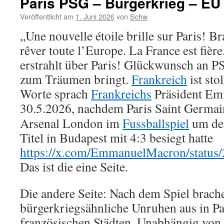
Paris PSG – Bürgerkrieg – EU
Veröffentlicht am
1. Juni 2026
von
Schw
„Une nouvelle étoile brille sur Paris! B
rêver toute l’Europe. La France est fièr
erstrahlt über Paris! Glückwunsch an P
zum Träumen bringt.
Frankreich
ist sto
Worte sprach
Frankreichs
Präsident E
30.5.2026,
nachdem Paris Saint Germa
Arsenal London im
Fussballspiel
um de
Titel in Budapest mit 4:3 besiegt hatte
https://x.com/EmmanuelMacron/statu
Das ist die eine Seite.
Die andere Seite: Nach dem Spiel brach
bürgerkriegsähnliche Unruhen aus in Pa
französischen Städten. Unabhängig von 