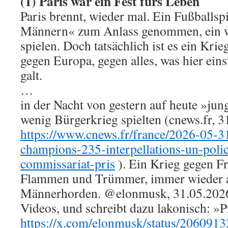
(1) Paris war ein Fest fürs Leben
Paris brennt, wieder mal. Ein Fußballs
Männern« zum Anlass genommen, ein w
spielen. Doch tatsächlich ist es ein Kri
gegen Europa, gegen alles, was hier einst
galt.
…
in der Nacht von gestern auf heute »jun
wenig Bürgerkrieg spielten (cnews.fr, 3
https://www.cnews.fr/france/2026-05-31
champions-235-interpellations-un-polic
commissariat-pris
). Ein Krieg gegen Fr
Flammen und Trümmer, immer wieder a
Männerhorden. @elonmusk, 31.05.2026 
Videos, und schreibt dazu lakonisch: »P
https://x.com/elonmusk/status/20609