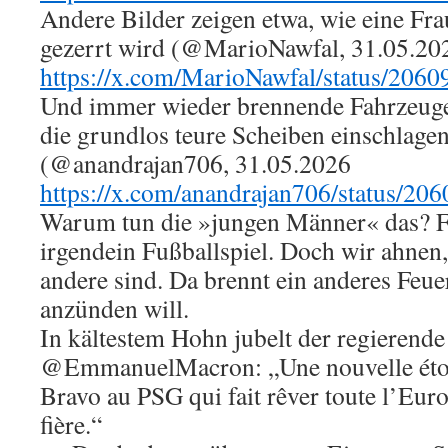
Andere Bilder zeigen etwa, wie eine Fr
gezerrt wird (@MarioNawfal, 31.05.20
https://x.com/MarioNawfal/status/20
Und immer wieder brennende Fahrzeug
die grundlos teure Scheiben einschlagen
(@anandrajan706, 31.05.2026
https://x.com/anandrajan706/status/2
Warum tun die »jungen Männer« das? F
irgendein Fußballspiel. Doch wir ahnen,
andere sind. Da brennt ein anderes Feuer
anzünden will.
In kältestem Hohn jubelt der regierend
@EmmanuelMacron: „Une nouvelle étoile
Bravo au PSG qui fait rêver toute l’Euro
fière.“