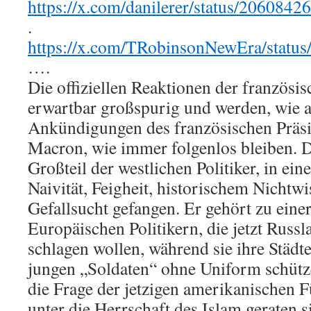
https://x.com/danilerer/status/206084
.
https://x.com/TRobinsonNewEra/stat
….
Die offiziellen Reaktionen der französ
erwartbar großspurig und werden, wie a
Ankündigungen des französischen Prä
Macron, wie immer folgenlos bleiben. De
Großteil der westlichen Politiker, in ei
Naivität, Feigheit, historischem Nichtw
Gefallsucht gefangen. Er gehört zu ein
Europäischen Politikern, die jetzt Russ
schlagen wollen, während sie ihre Städte
jungen „Soldaten“ ohne Uniform schütz
die Frage der jetzigen amerikanischen F
unter die Herrschaft des Islam geraten s