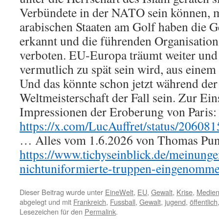
Verbündete in der NATO sein können, me
arabischen Staaten am Golf haben die G
erkannt und die führenden Organisation
verboten. EU-Europa träumt weiter und
vermutlich zu spät sein wird, aus eine
Und das könnte schon jetzt während der
Weltmeisterschaft der Fall sein. Zur Ei
Impressionen der Eroberung von Paris:
https://x.com/LucAuffret/status/2060
… Alles vom 1.6.2026 von Thomas Punz
https://www.tichyseinblick.de/meinunge
nichtuniformierte-truppen-eingenomme
Dieser Beitrag wurde unter
EineWelt
,
EU
,
Gewalt
,
Krise
,
Medie
abgelegt und mit
Frankreich
,
Fussball
,
Gewalt
,
jugend
,
öffentlich
Lesezeichen für den
Permalink
.