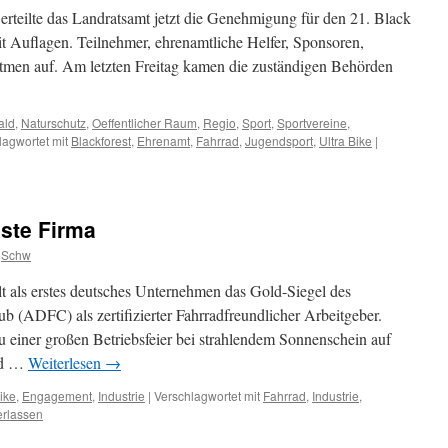
erteilte das Landratsamt jetzt die Genehmigung für den 21. Black
Auflagen. Teilnehmer, ehrenamtliche Helfer, Sponsoren,
tmen auf. Am letzten Freitag kamen die zuständigen Behörden
ald
,
Naturschutz
,
Oeffentlicher Raum
,
Regio
,
Sport
,
Sportvereine
,
lagwortet mit
Blackforest
,
Ehrenamt
,
Fahrrad
,
Jugendsport
,
Ultra Bike
|
ste Firma
Schw
 als erstes deutsches Unternehmen das Gold-Siegel des
 (ADFC) als zertifizierter Fahrradfreundlicher Arbeitgeber.
u einer großen Betriebsfeier bei strahlendem Sonnenschein auf
and …
Weiterlesen
→
ike
,
Engagement
,
Industrie
|
Verschlagwortet mit
Fahrrad
,
Industrie
,
erlassen