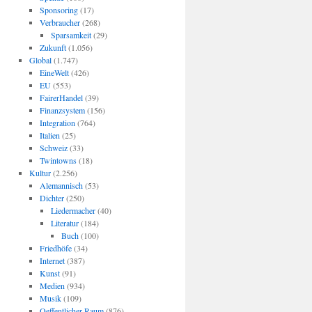
Sponsoring
(17)
Verbraucher
(268)
Sparsamkeit
(29)
Zukunft
(1.056)
Global
(1.747)
EineWelt
(426)
EU
(553)
FairerHandel
(39)
Finanzsystem
(156)
Integration
(764)
Italien
(25)
Schweiz
(33)
Twintowns
(18)
Kultur
(2.256)
Alemannisch
(53)
Dichter
(250)
Liedermacher
(40)
Literatur
(184)
Buch
(100)
Friedhöfe
(34)
Internet
(387)
Kunst
(91)
Medien
(934)
Musik
(109)
Oeffentlicher Raum
(876)