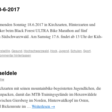
8-6-2017
enden Sonntag 18.6.2017 in Kirchzarten, Hinterzarten und
ker beim Black Forest ULTRA Bike Marathon auf fünf
en Südschwarzwald. Am Samstag 17.6. findet ab 13 Uhr der Kids-
reiwillig
,
Gesund
,
Hochschwarzwald
,
Hock
,
Jugend
,
Schulen
,
Sport
,
ommentar hinterlassen
aeldele
chw
chzarten mit seinen mountainbike-begeisterten Jugendlichen, die
en anpacken, damit das MTB-Trainingsgelände im Hexenwäldele
wischen Giersberg im Norden, Hinterwaldkopf im Osten,
d Bickenreute im …
Weiterlesen
→