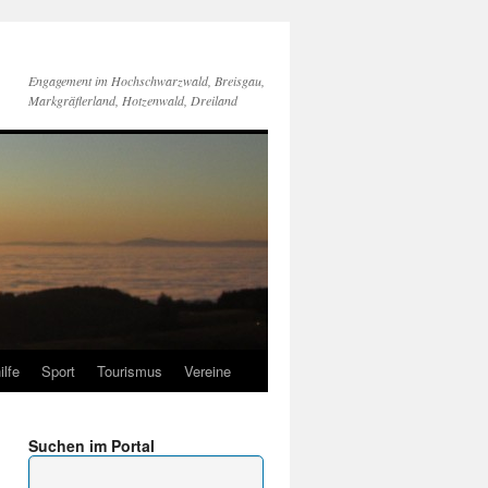
Engagement im Hochschwarzwald, Breisgau,
Markgräflerland, Hotzenwald, Dreiland
ilfe
Sport
Tourismus
Vereine
Suchen im Portal