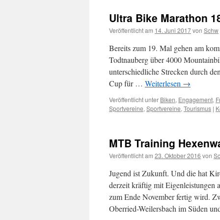
Ultra Bike Marathon 1
Veröffentlicht am
14. Juni 2017
von
Schw
Bereits zum 19. Mal gehen am komm
Todtnauberg über 4000 Mountainbi
unterschiedliche Strecken durch d
Cup für …
Weiterlesen
→
Veröffentlicht unter
Biken
,
Engagement
,
F
Sportvereine
,
Sportvereine
,
Tourismus
|
K
MTB Training Hexenw
Veröffentlicht am
23. Oktober 2016
von
S
Jugend ist Zukunft. Und die hat Kir
derzeit kräftig mit Eigenleistung
zum Ende November fertig wird. Z
Oberried-Weilersbach im Süden un