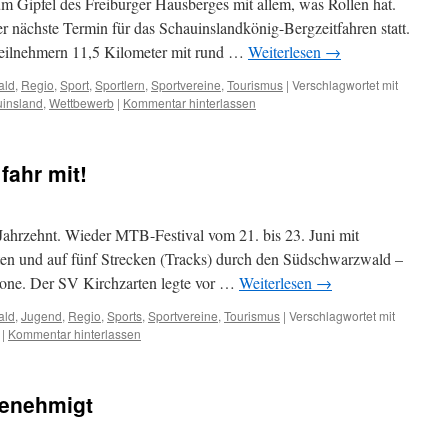
um Gipfel des Freiburger Hausberges mit allem, was Rollen hat.
r nächste Termin für das Schauinslandkönig-Bergzeitfahren statt.
eilnehmern 11,5 Kilometer mit rund …
Weiterlesen
→
ald
,
Regio
,
Sport
,
Sportlern
,
Sportvereine
,
Tourismus
|
Verschlagwortet mit
insland
,
Wettbewerb
|
Kommentar hinterlassen
fahr mit!
Jahrzehnt. Wieder MTB-Festival vom 21. bis 23. Juni mit
ten und auf fünf Strecken (Tracks) durch den Südschwarzwald –
one. Der SV Kirchzarten legte vor …
Weiterlesen
→
ald
,
Jugend
,
Regio
,
Sports
,
Sportvereine
,
Tourismus
|
Verschlagwortet mit
|
Kommentar hinterlassen
genehmigt