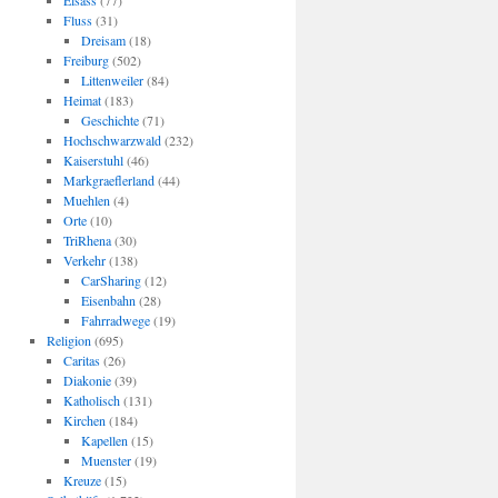
Elsass
(77)
Fluss
(31)
Dreisam
(18)
Freiburg
(502)
Littenweiler
(84)
Heimat
(183)
Geschichte
(71)
Hochschwarzwald
(232)
Kaiserstuhl
(46)
Markgraeflerland
(44)
Muehlen
(4)
Orte
(10)
TriRhena
(30)
Verkehr
(138)
CarSharing
(12)
Eisenbahn
(28)
Fahrradwege
(19)
Religion
(695)
Caritas
(26)
Diakonie
(39)
Katholisch
(131)
Kirchen
(184)
Kapellen
(15)
Muenster
(19)
Kreuze
(15)