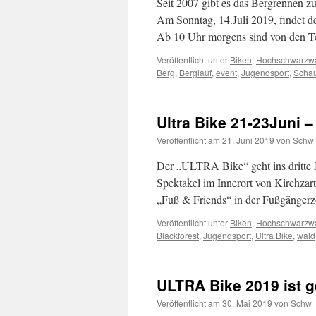
Seit 2007 gibt es das Bergrennen z
Am Sonntag, 14.Juli 2019, findet de
Ab 10 Uhr morgens sind von den T
Veröffentlicht unter
Biken
,
Hochschwarzw
Berg
,
Berglauf
,
event
,
Jugendsport
,
Schau
Ultra Bike 21-23Juni – 
Veröffentlicht am
21. Juni 2019
von
Schw
Der „ULTRA Bike“ geht ins dritte 
Spektakel im Innerort von Kirchzar
„Fuß & Friends“ in der Fußgängerz
Veröffentlicht unter
Biken
,
Hochschwarzw
Blackforest
,
Jugendsport
,
Ultra Bike
,
wald
ULTRA Bike 2019 ist 
Veröffentlicht am
30. Mai 2019
von
Schw