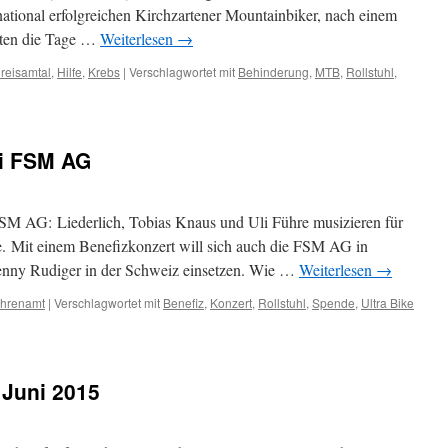
ational erfolgreichen Kirchzartener Mountainbiker, nach einem
erten die Tage …
Weiterlesen
→
reisamtal
,
Hilfe
,
Krebs
|
Verschlagwortet mit
Behinderung
,
MTB
,
Rollstuhl
,
ei FSM AG
FSM AG: Liederlich, Tobias Knaus und Uli Führe musizieren für
. Mit einem Benefizkonzert will sich auch die FSM AG in
Benny Rudiger in der Schweiz einsetzen. Wie …
Weiterlesen
→
hrenamt
|
Verschlagwortet mit
Benefiz
,
Konzert
,
Rollstuhl
,
Spende
,
Ultra Bike
 Juni 2015