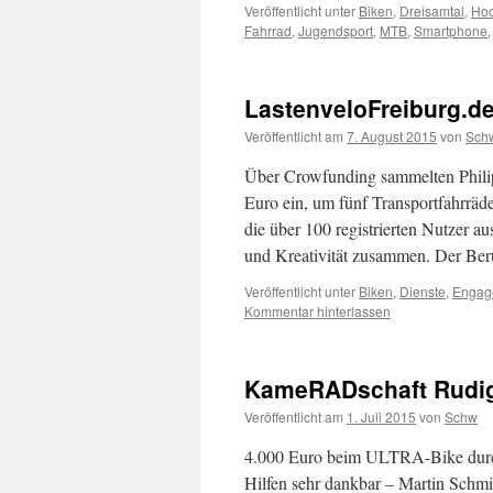
Veröffentlicht unter
Biken
,
Dreisamtal
,
Hoc
Fahrrad
,
Jugendsport
,
MTB
,
Smartphone
LastenveloFreiburg.d
Veröffentlicht am
7. August 2015
von
Sch
Über Crowfunding sammelten Philip
Euro ein, um fünf Transportfahrräde
die über 100 registrierten Nutzer 
und Kreativität zusammen. Der Be
Veröffentlicht unter
Biken
,
Dienste
,
Engag
Kommentar hinterlassen
KameRADschaft Rudige
Veröffentlicht am
1. Juli 2015
von
Schw
4.000 Euro beim ULTRA-Bike durch
Hilfen sehr dankbar – Martin Schm