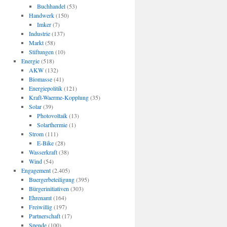
Buchhandel
(53)
Handwerk
(150)
Imker
(7)
Industrie
(137)
Markt
(58)
Stiftungen
(10)
Energie
(518)
AKW
(132)
Biomasse
(41)
Energiepolitik
(121)
Kraft-Waerme-Kopplung
(35)
Solar
(39)
Photovoltaik
(13)
Solarthermie
(1)
Strom
(111)
E-Bike
(28)
Wasserkraft
(38)
Wind
(54)
Engagement
(2.405)
Buergerbeteiligung
(395)
Bürgerinitiativen
(303)
Ehrenamt
(164)
Freiwillig
(197)
Partnerschaft
(17)
Spende
(100)