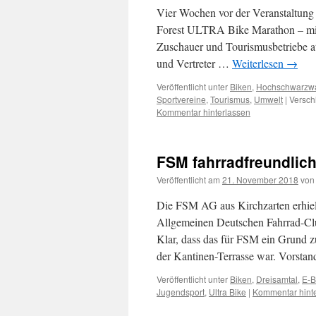
Vier Wochen vor der Veranstaltung 
Forest ULTRA Bike Marathon – mit 
Zuschauer und Tourismusbetriebe a
und Vertreter …
Weiterlesen
→
Veröffentlicht unter
Biken
,
Hochschwarzw
Sportvereine
,
Tourismus
,
Umwelt
|
Versch
Kommentar hinterlassen
FSM fahrradfreundlich
Veröffentlicht am
21. November 2018
von
Die FSM AG aus Kirchzarten erhielt
Allgemeinen Deutschen Fahrrad-Club
Klar, dass das für FSM ein Grund z
der Kantinen­-Terrasse war. Vorst
Veröffentlicht unter
Biken
,
Dreisamtal
,
E-B
Jugendsport
,
Ultra Bike
|
Kommentar hint