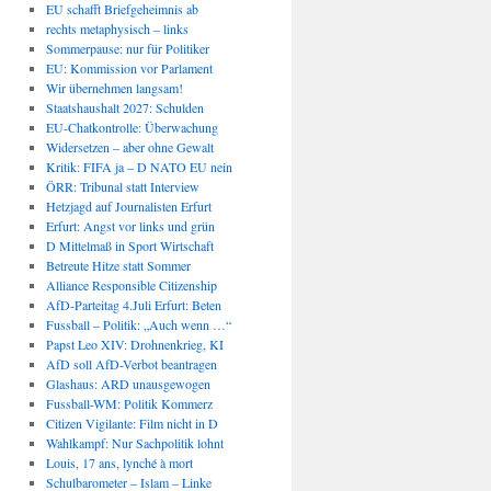
EU schafft Briefgeheimnis ab
rechts metaphysisch – links
Sommerpause: nur für Politiker
EU: Kommission vor Parlament
Wir übernehmen langsam!
Staatshaushalt 2027: Schulden
EU-Chatkontrolle: Überwachung
Widersetzen – aber ohne Gewalt
Kritik: FIFA ja – D NATO EU nein
ÖRR: Tribunal statt Interview
Hetzjagd auf Journalisten Erfurt
Erfurt: Angst vor links und grün
D Mittelmaß in Sport Wirtschaft
Betreute Hitze statt Sommer
Alliance Responsible Citizenship
AfD-Parteitag 4.Juli Erfurt: Beten
Fussball – Politik: „Auch wenn …“
Papst Leo XIV: Drohnenkrieg, KI
AfD soll AfD-Verbot beantragen
Glashaus: ARD unausgewogen
Fussball-WM: Politik Kommerz
Citizen Vigilante: Film nicht in D
Wahlkampf: Nur Sachpolitik lohnt
Louis, 17 ans, lynché à mort
Schulbarometer – Islam – Linke