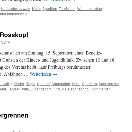
,
Hochschwarzwald
,
Natur
,
Sportlern
,
Tourismus
,
Wandervereine
|
tar hinterlassen
 Rosskopf
n
Schw
eranstaltet am Sonntag, 15. September, einen Benefiz-
 Gunsten der Kinder- und Jugendklinik. Zwischen 10 und 18
ng des Vereins heißt, „auf Freiburgs berühmtester
ne, Abfahrten …
Weiterlesen
→
reiwillig
,
Kinder
,
Regio
,
Spende
,
Sponsoring
,
Sport
,
Sportlern
,
Sportvereine
,
namt
,
Fahrrad
,
hilfe
,
Jugendsport
,
Kind
,
MTB
,
sponsoring
|
Kommentar
ergrennen