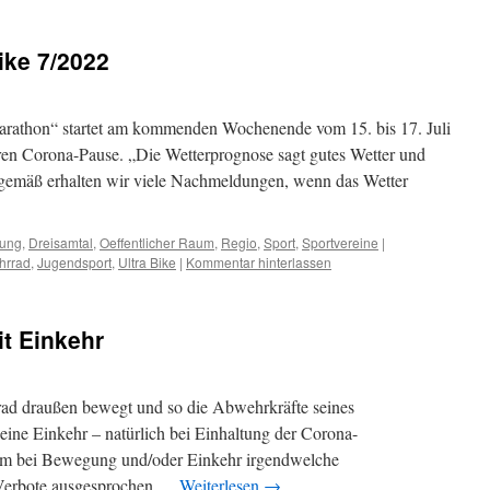
ike 7/2022
athon“ startet am kommenden Wochenende vom 15. bis 17. Juli
ren Corona-Pause. „Die Wetterprognose sagt gutes Wetter und
gemäß erhalten wir viele Nachmeldungen, wenn das Wetter
gung
,
Dreisamtal
,
Oeffentlicher Raum
,
Regio
,
Sport
,
Sportvereine
|
hrrad
,
Jugendsport
,
Ultra Bike
|
Kommentar hinterlassen
t Einkehr
rad draußen bewegt und so die Abwehrkräfte seines
 eine Einkehr – natürlich bei Einhaltung der Corona-
em bei Bewegung und/oder Einkehr irgendwelche
Verbote ausgesprochen …
Weiterlesen
→