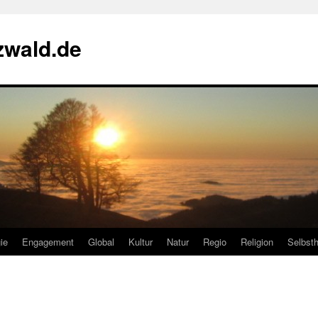
zwald.de
ie
Engagement
Global
Kultur
Natur
Regio
Religion
Selbsth