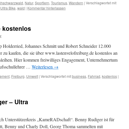
hschwarzwald
,
Natur
,
Sportlern
,
Tourismus
,
Wandern
|
Verschlagwortet mit
,
Ultra Bike
,
wald
|
Kommentar hinterlassen
e kostenlos
w
 Holderried, Johannes Schmitt und Robert Schneider 12.000
r zu kaufen, die sie über www.lastenvelofreiburg.de kostenlos an
ausleihen. Hier kommen freiwilliges Engagement, Unternehmertum
rufsschullehrer …
Weiterlesen
→
ement
,
Freiburg
,
Umwelt
|
Verschlagwortet mit
business
,
Fahrrad
,
kostenlos
|
r – Ultra
 Unterstützerkreis „KameRADschaft“. Benny Rudiger ist für
itt, Benny und Charly Doll, Georg Thoma sammelten mit