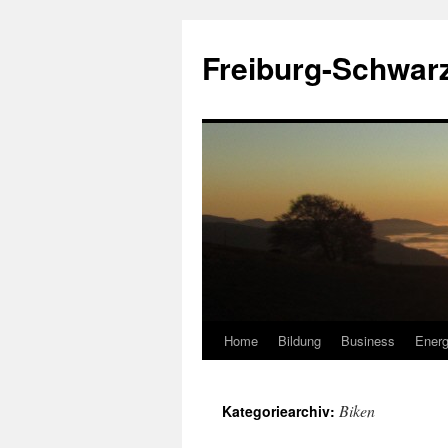
Zum
Inhalt
Freiburg-Schwar
springen
Home
Bildung
Business
Energ
Biken
Kategoriearchiv: