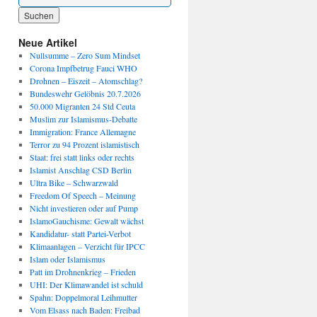
Wenn die Ergebnisse der automatischen Vervollständigung verfügbar sind, benutze die P
Neue Artikel
Nullsumme – Zero Sum Mindset
Corona Impfbetrug Fauci WHO
Drohnen – Eiszeit – Atomschlag?
Bundeswehr Gelöbnis 20.7.2026
50.000 Migranten 24 Std Ceuta
Muslim zur Islamismus-Debatte
Immigration: France Allemagne
Terror zu 94 Prozent islamistisch
Staat: frei statt links oder rechts
Islamist Anschlag CSD Berlin
Ultra Bike – Schwarzwald
Freedom Of Speech – Meinung
Nicht investieren oder auf Pump
IslamoGauchisme: Gewalt wächst
Kandidatur- statt Partei-Verbot
Klimaanlagen – Verzicht für IPCC
Islam oder Islamismus
Patt im Drohnenkrieg – Frieden
UHI: Der Klimawandel ist schuld
Spahn: Doppelmoral Leihmutter
Vom Elsass nach Baden: Freibad