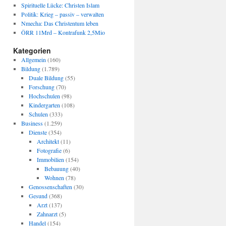
Spirituelle Lücke: Christen Islam
Politik: Krieg – passiv – verwalten
Nmecha: Das Christentum leben
ÖRR 11Mrd – Kontrafunk 2,5Mio
Kategorien
Allgemein
(160)
Bildung
(1.789)
Duale Bildung
(55)
Forschung
(70)
Hochschulen
(98)
Kindergarten
(108)
Schulen
(333)
Business
(1.259)
Dienste
(354)
Architekt
(11)
Fotografie
(6)
Immobilien
(154)
Bebauung
(40)
Wohnen
(78)
Genossenschaften
(30)
Gesund
(368)
Arzt
(137)
Zahnarzt
(5)
Handel
(154)