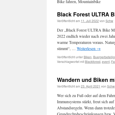
Bike fahren, Mountainbike
Black Forest ULTRA B
Veröffentlicht am
11. Juli 2022
von
Schw
Der „Black Forest ULTRA Bike Mar
2022 endlich wieder nach zwei Jah
warme Temperaturen voraus. Natur
stimmt“, …
Weiterlesen
→
Veröffentlicht unter
Biken
,
Buergerbeteili
Verschlagwortet mit
Blackforest
,
event
,
Fa
Wandern und Biken mi
Veröffentlicht am
23. April 2021
von
Schw
Wer sich zu Fuß oder auf dem Fahr
Immunsystems stärkt, freut sich auf
Abstandsregeln. Wenn dann trotzd
Grundrechtsbeschränkungen bzw. 