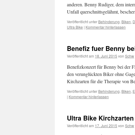
anderen. Benny Rudiger, dem intern
Unfall querschnittsgelähmt, besch
Veröffentlicht unter
Behinderung
,
Biken
,
D
Ultra Bike
|
Kommentar hinterlassen
Benefiz fuer Benny b
Veröffentlicht am
18. Juni 2015
von
Schw
Benefizkonzert für Benny bei der 
den verunglückten Biker ohne Gage
Kirchzarten für die Therapie von 
Veröffentlicht unter
Behinderung
,
Biken
,
E
|
Kommentar hinterlassen
Ultra Bike Kirchzarten
Veröffentlicht am
17. Juni 2015
von
Schw