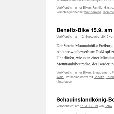
Veröffentlicht unter
Biken
,
Familie
,
Gastro
Verschlagwortet mit
Wanderweg
|
Kommen
Benefiz-Bike 15.9. am
Veröffentlicht am
12. September 2019
vo
Der Verein Mountainbike Freiburg v
Abfahrtswettbewerb am Roßkopf zu
Uhr dürfen, wie es in einer Mitteilu
Mountainbikestrecke, der Borderli
Veröffentlicht unter
Biken
,
Engagement
,
F
Wald
|
Verschlagwortet mit
Benefiz
,
Ehre
hinterlassen
Schauinslandkönig-B
Veröffentlicht am
11. Juli 2019
von
Schw