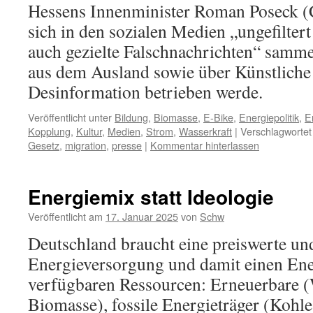
Hessens Innenminister Roman Poseck (
sich in den sozialen Medien „ungefilter
auch gezielte Falschnachrichten“ samm
aus dem Ausland sowie über Künstliche 
Desinformation betrieben werde.
Veröffentlicht unter
Bildung
,
Biomasse
,
E-Bike
,
Energiepolitik
,
E
Kopplung
,
Kultur
,
Medien
,
Strom
,
Wasserkraft
|
Verschlagwortet
Gesetz
,
migration
,
presse
|
Kommentar hinterlassen
Energiemix statt Ideologie
Veröffentlicht am
17. Januar 2025
von
Schw
Deutschland braucht eine preiswerte und
Energieversorgung und damit einen Ene
verfügbaren Ressourcen: Erneuerbare (
Biomasse), fossile Energieträger (Kohle