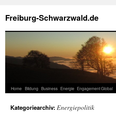
Zum
Inhalt
Freiburg-Schwarzwald.de
springen
Home
Bildung
Business
Energie
Engagement
Global
Energiepolitik
Kategoriearchiv: