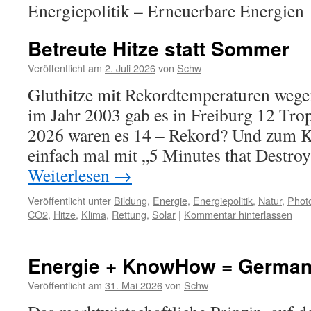
Energiepolitik – Erneuerbare Energien
Betreute Hitze statt Sommer
Veröffentlicht am
2. Juli 2026
von
Schw
Gluthitze mit Rekordtemperaturen weg
im Jahr 2003 gab es in Freiburg 12 Tro
2026 waren es 14 – Rekord? Und zum Kl
einfach mal mit „5 Minutes that Destro
Weiterlesen
→
Veröffentlicht unter
Bildung
,
Energie
,
Energiepolitik
,
Natur
,
Photo
CO2
,
Hitze
,
Klima
,
Rettung
,
Solar
|
Kommentar hinterlassen
Energie + KnowHow = Germa
Veröffentlicht am
31. Mai 2026
von
Schw