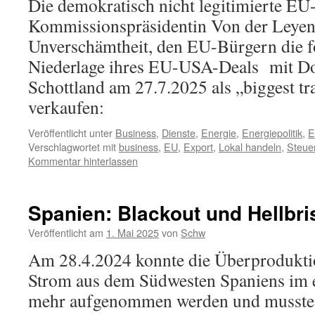
Die demokratisch nicht legitimierte EU
Kommissionspräsidentin Von der Leyen 
Unverschämtheit, den EU-Bürgern die f
Niederlage ihres EU-USA-Deals mit D
Schottland am 27.7.2025 als „biggest tr
verkaufen:
Veröffentlicht unter
Business
,
Dienste
,
Energie
,
Energiepolitik
,
E
Verschlagwortet mit
business
,
EU
,
Export
,
Lokal handeln
,
Steue
Kommentar hinterlassen
Spanien: Blackout und Hellbri
Veröffentlicht am
1. Mai 2025
von
Schw
Am 28.4.2024 konnte die Überproduktio
Strom aus dem Südwesten Spaniens im e
mehr aufgenommen werden und musste 