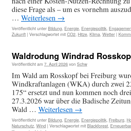
nach einer Kosten-Nutzen-Rechnung zu 
diese Frage als – um es vornehm auszud
…
Weiterlesen
→
Veröffentlicht unter
Bildung
,
Energie
,
Energiepolitik
,
Engagemen
Zukunft
|
Verschlagwortet mit
CO2
,
Hitze
,
Klima
,
Wetter
|
Kommen
Waldrodung Windrad Rosskop
Veröffentlicht am
7. April 2026
von
Schw
Im Wald am Rosskopf bei Freiburg wur
Windkraftanlagen (WKA) durch zwei 2
175“ ersetzt und nun kommen noch drei
27.3.2026 war über die Badische Zeitun
Wald …
Weiterlesen
→
Veröffentlicht unter
Bildung
,
Energie
,
Energiepolitik
,
Freiburg
,
H
Naturschutz
,
Wind
|
Verschlagwortet mit
Blackforest
,
Erneuerba