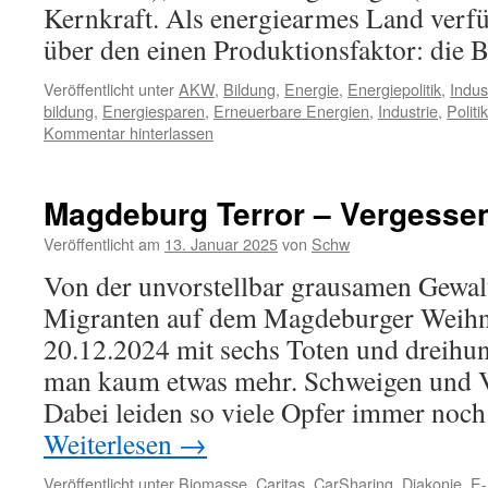
Kernkraft. Als energiearmes Land verf
über den einen Produktionsfaktor: die B
Veröffentlicht unter
AKW
,
Bildung
,
Energie
,
Energiepolitik
,
Indus
bildung
,
Energiesparen
,
Erneuerbare Energien
,
Industrie
,
Politik
Kommentar hinterlassen
Magdeburg Terror – Vergesse
Veröffentlicht am
13. Januar 2025
von
Schw
Von der unvorstellbar grausamen Gewalt
Migranten auf dem Magdeburger Weih
20.12.2024 mit sechs Toten und dreihund
man kaum etwas mehr. Schweigen und Ve
Dabei leiden so viele Opfer immer noch
Weiterlesen
→
Veröffentlicht unter
Biomasse
,
Caritas
,
CarSharing
,
Diakonie
,
E-