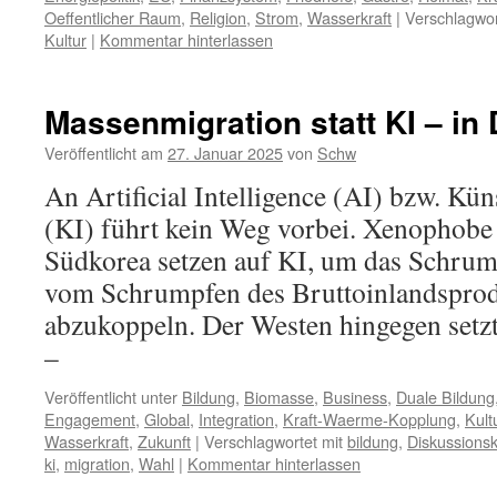
Oeffentlicher Raum
,
Religion
,
Strom
,
Wasserkraft
|
Verschlagwor
Kultur
|
Kommentar hinterlassen
Massenmigration statt KI – in 
Veröffentlicht am
27. Januar 2025
von
Schw
An Artificial Intelligence (AI) bzw. Küns
(KI) führt kein Weg vorbei. Xenophobe
Südkorea setzen auf KI, um das Schru
vom Schrumpfen des Bruttoinlandsprod
abzukoppeln. Der Westen hingegen setz
–
Veröffentlicht unter
Bildung
,
Biomasse
,
Business
,
Duale Bildung
Engagement
,
Global
,
Integration
,
Kraft-Waerme-Kopplung
,
Kult
Wasserkraft
,
Zukunft
|
Verschlagwortet mit
bildung
,
Diskussionsk
ki
,
migration
,
Wahl
|
Kommentar hinterlassen