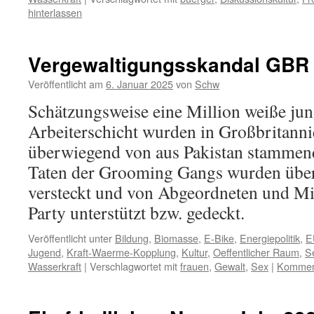
hinterlassen
Vergewaltigungsskandal GBR
Veröffentlicht am
6. Januar 2025
von
Schw
Schätzungsweise eine Million weiße ju
Arbeiterschicht wurden in Großbritanni
überwiegend von aus Pakistan stammen
Taten der Grooming Gangs wurden über
versteckt und von Abgeordneten und Mi
Party unterstützt bzw. gedeckt.
Veröffentlicht unter
Bildung
,
Biomasse
,
E-Bike
,
Energiepolitik
,
E
Jugend
,
Kraft-Waerme-Kopplung
,
Kultur
,
Oeffentlicher Raum
,
S
Wasserkraft
|
Verschlagwortet mit
frauen
,
Gewalt
,
Sex
|
Komment