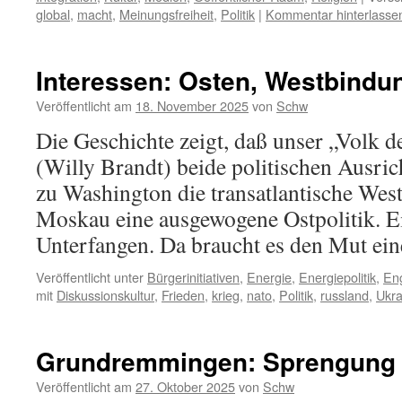
global
,
macht
,
Meinungsfreiheit
,
Politik
|
Kommentar hinterlasse
Interessen: Osten, Westbindu
Veröffentlicht am
18. November 2025
von
Schw
Die Geschichte zeigt, daß unser „Volk 
(Willy Brandt) beide politischen Ausri
zu Washington die transatlantische Wes
Moskau eine ausgewogene Ostpolitik. E
Unterfangen. Da braucht es den Mut ein
Veröffentlicht unter
Bürgerinitiativen
,
Energie
,
Energiepolitik
,
En
mit
Diskussionskultur
,
Frieden
,
krieg
,
nato
,
Politik
,
russland
,
Ukra
Grundremmingen: Sprengung
Veröffentlicht am
27. Oktober 2025
von
Schw