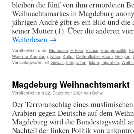
bleiben die fünf von ihm ermordeten B
Weihnachtsmarkes in Magdeburg anon
jährigen André gibt es ein Bild und die 
seiner Mutter (1). Über die anderen vie
Weiterlesen
→
Veröffentlicht unter
Biomasse
,
E-Bike
,
Elsass
,
Energiepolitik
,
E
Waerme-Kopplung
,
Krise
,
Kultur
,
Oeffentlicher Raum
,
Religion
,
Verschlagwortet mit
Gewalt
,
Integration
,
Islam
,
migration
,
Weihn
Magdeburg Weihnachtsmarkt
Veröffentlicht am
22. Dezember 2024
von
Schw
Der Terroranschlag eines muslimischen 
Arabien gegen Deutsche auf dem Weihn
Magdeburg wird die Bundestagswahl a
Nachteil der linken Politik von unkontr