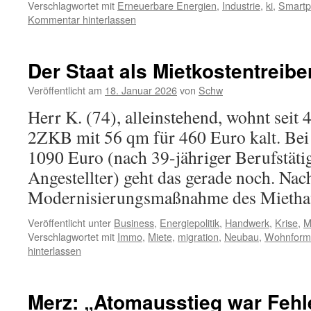
Verschlagwortet mit
Erneuerbare Energien
,
Industrie
,
ki
,
Smart
Kommentar hinterlassen
Der Staat als Mietkostentreibe
Veröffentlicht am
18. Januar 2026
von
Schw
Herr K. (74), alleinstehend, wohnt seit 
2ZKB mit 56 qm für 460 Euro kalt. Bei 
1090 Euro (nach 39-jähriger Berufstätig
Angestellter) geht das gerade noch. Nac
Modernisierungsmaßnahme des Mieth
Veröffentlicht unter
Business
,
Energiepolitik
,
Handwerk
,
Krise
,
M
Verschlagwortet mit
Immo
,
Miete
,
migration
,
Neubau
,
Wohnform
hinterlassen
Merz: „Atomausstieg war Fehl