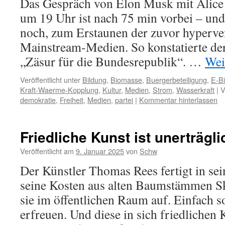
Das Gespräch von Elon Musk mit Alice
um 19 Uhr ist nach 75 min vorbei – und 
noch, zum Erstaunen der zuvor hyperve
Mainstream-Medien. So konstatierte der
„Zäsur für die Bundesrepublik“. …
Wei
Veröffentlicht unter
Bildung
,
Biomasse
,
Buergerbeteiligung
,
E-B
Kraft-Waerme-Kopplung
,
Kultur
,
Medien
,
Strom
,
Wasserkraft
|
V
demokratie
,
Freiheit
,
Medien
,
partei
|
Kommentar hinterlassen
Friedliche Kunst ist unerträgl
Veröffentlicht am
9. Januar 2025
von
Schw
Der Künstler Thomas Rees fertigt in sei
seine Kosten aus alten Baumstämmen Sku
sie im öffentlichen Raum auf. Einfach
erfreuen. Und diese in sich friedliche