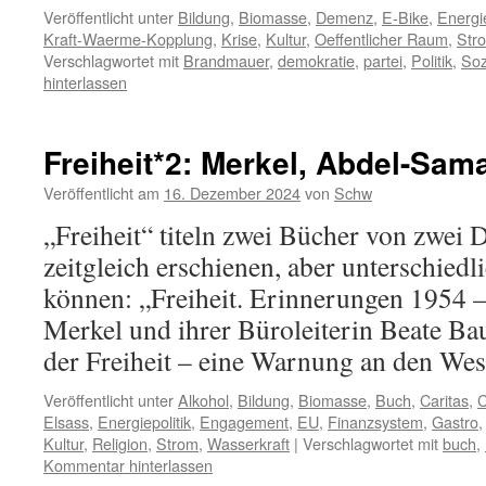
Veröffentlicht unter
Bildung
,
Biomasse
,
Demenz
,
E-Bike
,
Energie
Kraft-Waerme-Kopplung
,
Krise
,
Kultur
,
Oeffentlicher Raum
,
Str
Verschlagwortet mit
Brandmauer
,
demokratie
,
partei
,
Politik
,
Soz
hinterlassen
Freiheit*2: Merkel, Abdel-Sam
Veröffentlicht am
16. Dezember 2024
von
Schw
„Freiheit“ titeln zwei Bücher von zwei D
zeitgleich erschienen, aber unterschied
können: „Freiheit. Erinnerungen 1954 
Merkel und ihrer Büroleiterin Beate B
der Freiheit – eine Warnung an den W
Veröffentlicht unter
Alkohol
,
Bildung
,
Biomasse
,
Buch
,
Caritas
,
C
Elsass
,
Energiepolitik
,
Engagement
,
EU
,
Finanzsystem
,
Gastro
Kultur
,
Religion
,
Strom
,
Wasserkraft
|
Verschlagwortet mit
buch
,
Kommentar hinterlassen