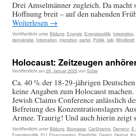
Drei Amselmänner zugleich. Da macht s
Hoffnung breit – auf den nahenden Früh
Weiterlesen
→
Veröffentlicht unter
Bildung
,
Energie
,
Energiepolitik
,
Integration
,
demokratie
,
Integration
,
migration
,
partei
,
Politik
,
talk
,
Windkraft
Holocaust: Zeitzeugen anhöre
Veröffentlicht am
29. Januar 2025
von
Schw
Ca. 40 % der 18-29-jährigen Deutschen
keine Angaben zum Holocaust machen. 
Jewish Claims Conference anlässlich des
Befreiung des Konzentrationslagers Aus
Armee. Traurig! Und auch hierin zeigt
Veröffentlicht unter
Bildung
,
Biomasse
,
CarSharing
,
Demenz
,
E-
Energiepolitik
,
EU
,
Finanzsystem
,
Friedhöfe
,
Gastro
,
Heimat
,
Kr