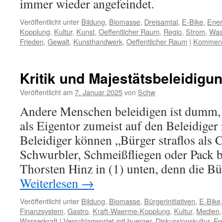
immer wieder angefeindet.
Veröffentlicht unter
Bildung
,
Biomasse
,
Dreisamtal
,
E-Bike
,
Ener
Kopplung
,
Kultur
,
Kunst
,
Oeffentlicher Raum
,
Regio
,
Strom
,
Was
Frieden
,
Gewalt
,
Kunsthandwerk
,
Oeffentlicher Raum
|
Kommenta
Kritik und Majestätsbeleidigu
Veröffentlicht am
7. Januar 2025
von
Schw
Andere Menschen beleidigen ist dumm, b
als Eigentor zumeist auf den Beleidiger 
Beleidiger können „Bürger straflos als 
Schwurbler, Schmeißfliegen oder Pack b
Thorsten Hinz in (1) unten, denn die B
Weiterlesen
→
Veröffentlicht unter
Bildung
,
Biomasse
,
Bürgerinitiativen
,
E-Bike
Finanzsystem
,
Gastro
,
Kraft-Waerme-Kopplung
,
Kultur
,
Medien
Wasserkraft
|
Verschlagwortet mit
buerger
,
Diskussionskultur
,
Fr