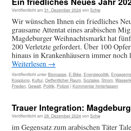
Ein friedliches Neues Jahr 20
Veröffentlicht am
31. Dezember 2024
von
Schw
Wir wünschen Ihnen ein friedliches Ne
grausame Attentat eines arabischen Mi
Magdeburger Weihnachtsmarkt hat fünf
200 Verletzte gefordert. Über 100 Opfer
hinaus in Krankenhäusern immer noch 
Weiterlesen
→
Veröffentlicht unter
Biomasse
,
E-Bike
,
Energiepolitik
,
Engageme
Kopplung
,
Kultur
,
Oeffentlicher Raum
,
Soziales
,
Strom
,
Wasserk
Frieden
,
Gewalt
,
Politik
,
Polizei
|
Kommentar hinterlassen
Trauer Integration: Magdeburg
Veröffentlicht am
28. Dezember 2024
von
Schw
im Gegensatz zum arabischen Täter Ta