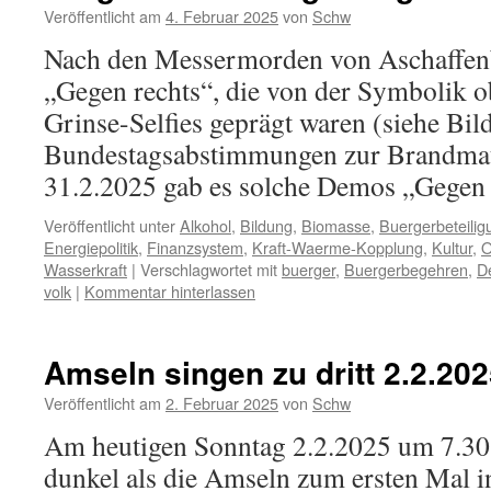
Veröffentlicht am
4. Februar 2025
von
Schw
Nach den Messermorden von Aschaffen
„Gegen rechts“, die von der Symbolik 
Grinse-Selfies geprägt waren (siehe Bil
Bundestagsabstimmungen zur Brandmau
31.2.2025 gab es solche Demos „Gegen 
Veröffentlicht unter
Alkohol
,
Bildung
,
Biomasse
,
Buergerbeteilig
Energiepolitik
,
Finanzsystem
,
Kraft-Waerme-Kopplung
,
Kultur
,
O
Wasserkraft
|
Verschlagwortet mit
buerger
,
Buergerbegehren
,
D
volk
|
Kommentar hinterlassen
Amseln singen zu dritt 2.2.20
Veröffentlicht am
2. Februar 2025
von
Schw
Am heutigen Sonntag 2.2.2025 um 7.30 U
dunkel als die Amseln zum ersten Mal i