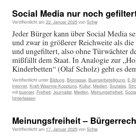
Social Media nur noch gefilter
Veröffentlicht am
22. Januar 2025
von
Schw
Jeder Bürger kann über Social Media s
und zwar in größerer Reichweite als d
und ungefiltert, also ohne Türwächter d
mißfällt dem Staat. In Analogie zur „Ho
Kinderbetten“ (Olaf Scholz) geht es d
Veröffentlicht unter
Bildung
,
Biomasse
,
Buergerbeteiligung
,
E-B
Internet
,
Kraft-Waerme-Kopplung
,
Kultur
,
Medien
,
Soziales
,
Str
mit
buerger
,
Freiheit
,
Journalist
,
Medien
,
Meinungsfreiheit
,
Socia
hinterlassen
Meinungsfreiheit – Bürgerrech
Veröffentlicht am
17. Januar 2025
von
Schw