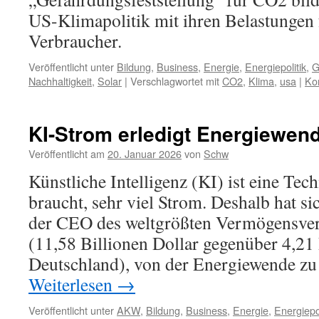
US-Klimapolitik mit ihren Belastungen 
Verbraucher.
Veröffentlicht unter
Bildung
,
Business
,
Energie
,
Energiepolitik
,
G
Nachhaltigkeit
,
Solar
|
Verschlagwortet mit
CO2
,
Klima
,
usa
|
Ko
KI-Strom erledigt Energiewen
Veröffentlicht am
20. Januar 2026
von
Schw
Künstliche Intelligenz (KI) ist eine Tec
braucht, sehr viel Strom. Deshalb hat s
der CEO des weltgrößten Vermögensver
(11,58 Billionen Dollar gegenüber 4,21
Deutschland), von der Energiewende z
Weiterlesen
→
Veröffentlicht unter
AKW
,
Bildung
,
Business
,
Energie
,
Energiepol