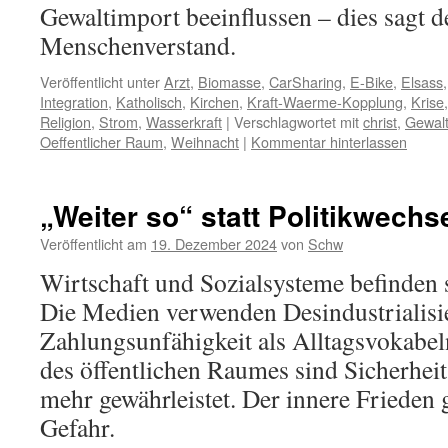
Gewaltimport beeinflussen – dies sagt 
Menschenverstand.
Veröffentlicht unter
Arzt
,
Biomasse
,
CarSharing
,
E-Bike
,
Elsass
Integration
,
Katholisch
,
Kirchen
,
Kraft-Waerme-Kopplung
,
Krise
Religion
,
Strom
,
Wasserkraft
|
Verschlagwortet mit
christ
,
Gewal
Oeffentlicher Raum
,
Weihnacht
|
Kommentar hinterlassen
„Weiter so“ statt Politikwechs
Veröffentlicht am
19. Dezember 2024
von
Schw
Wirtschaft und Sozialsysteme befinden 
Die Medien verwenden Desindustrialis
Zahlungsunfähigkeit als Alltagsvokabel
des öffentlichen Raumes sind Sicherhei
mehr gewährleistet. Der innere Frieden
Gefahr.