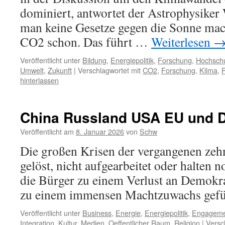
dominiert, antwortet der Astrophysiker 
man keine Gesetze gegen die Sonne mac
CO2 schon. Das führt …
Weiterlesen
Veröffentlicht unter
Bildung
,
Energiepolitik
,
Forschung
,
Hochsch
Umwelt
,
Zukunft
|
Verschlagwortet mit
CO2
,
Forschung
,
Klima
,
P
hinterlassen
China Russland USA EU und 
Veröffentlicht am
8. Januar 2026
von
Schw
Die großen Krisen der vergangenen zeh
gelöst, nicht aufgearbeitet oder halten n
die Bürger zu einem Verlust an Demokra
zu einem immensen Machtzuwachs gefü
Veröffentlicht unter
Business
,
Energie
,
Energiepolitik
,
Engageme
Integration
,
Kultur
,
Medien
,
Oeffentlicher Raum
,
Religion
|
Versc