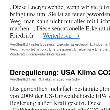
„Diese Energiewende, wenn wir sie jetzt
bringt uns um. Sie ist zu teuer geworden.
Weg, man kann nicht nur alles mit Lic
machen. „ Diese sensationelle Erkenntn
Friedrich …
Weiterlesen
→
Veröffentlicht unter
Business
,
Energie
,
Energiepolitik
,
Industrie
,
Verschlagwortet mit
cdu
,
Energiesparen
,
Erneuerbare Energien
Windkraft
|
Kommentar hinterlassen
Deregulierung: USA Klima CO
Veröffentlicht am
13. Februar 2026
von
Schw
Das gerichtlich mehrfach bestätigte „
von 2009 der US-Umweltbehörde EPA 
Regierung außer Kraft gesetzt. Diese
„Gefährdungsfeststellung“ für CO2 bild