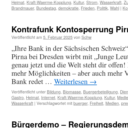
Heimat
,
Kraft-Waerme-Kopplung
,
Kultur
,
Strom
,
Wasserkraft
,
Zu
Brandmauer
,
Bundestag
,
demokratie
,
Frieden
,
Politik
,
Wahl
|
Ko
Kontrafunk Kontosperrung Pir
Veröffentlicht am
5. Februar 2025
von
Schw
„Ihre Bank in der Sächsischen Schweiz
Pirna bei Dresden wirbt mit „Junge Leu
genau jetzt und die Welt steht dir offen
mehr Möglichkeiten – aber auch mehr V
Bank redet …
Weiterlesen
→
Veröffentlicht unter
Bildung
,
Biomasse
,
Buergerbeteiligung
,
Dien
Gastro
,
Heimat
,
Internet
,
Kraft-Waerme-Kopplung
,
Kultur
,
Medi
Wasserkraft
|
Verschlagwortet mit
buerger
,
Freiheit
,
Medien
,
pre
Bürgerdemo – Regierungsde