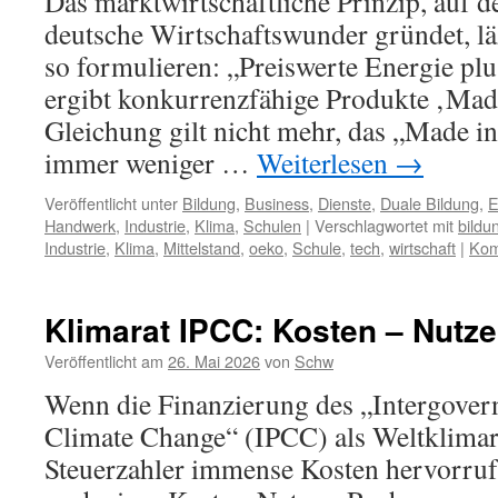
Das marktwirtschaftliche Prinzip, auf d
deutsche Wirtschaftswunder gründet, lä
so formulieren: „Preiswerte Energie p
ergibt konkurrenzfähige Produkte ‚Mad
Gleichung gilt nicht mehr, das „Made 
immer weniger …
Weiterlesen
→
Veröffentlicht unter
Bildung
,
Business
,
Dienste
,
Duale Bildung
,
E
Handwerk
,
Industrie
,
Klima
,
Schulen
|
Verschlagwortet mit
bildu
Industrie
,
Klima
,
Mittelstand
,
oeko
,
Schule
,
tech
,
wirtschaft
|
Kom
Klimarat IPCC: Kosten – Nutz
Veröffentlicht am
26. Mai 2026
von
Schw
Wenn die Finanzierung des „Intergover
Climate Change“ (IPCC) als Weltklimar
Steuerzahler immense Kosten hervorruft,