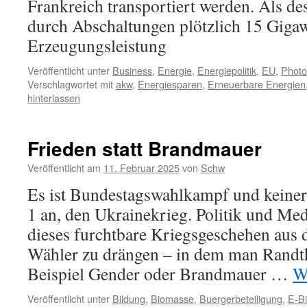
Frankreich transportiert werden. Als d
durch Abschaltungen plötzlich 15 Gigaw
Erzeugungsleistung
Veröffentlicht unter
Business
,
Energie
,
Energiepolitik
,
EU
,
Photo
Verschlagwortet mit
akw
,
Energiesparen
,
Erneuerbare Energien
hinterlassen
Frieden statt Brandmauer
Veröffentlicht am
11. Februar 2025
von
Schw
Es ist Bundestagswahlkampf und keiner
1 an, den Ukrainekrieg. Politik und Med
dieses furchtbare Kriegsgeschehen aus
Wähler zu drängen – in dem man Rand
Beispiel Gender oder Brandmauer …
W
Veröffentlicht unter
Bildung
,
Biomasse
,
Buergerbeteiligung
,
E-B