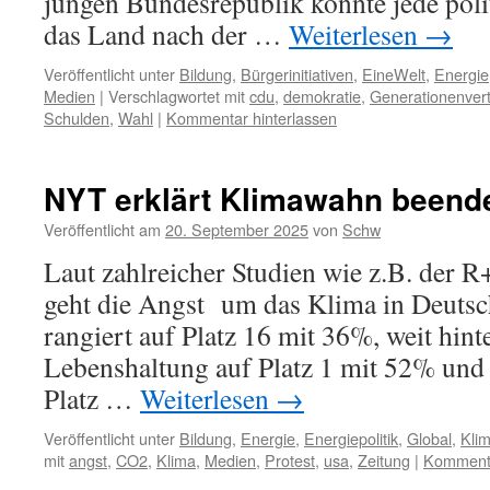
jungen Bundesrepublik konnte jede poli
das Land nach der …
Weiterlesen
→
Veröffentlicht unter
Bildung
,
Bürgerinitiativen
,
EineWelt
,
Energie
Medien
|
Verschlagwortet mit
cdu
,
demokratie
,
Generationenver
Schulden
,
Wahl
|
Kommentar hinterlassen
NYT erklärt Klimawahn beend
Veröffentlicht am
20. September 2025
von
Schw
Laut zahlreicher Studien wie z.B. der 
geht die Angst um das Klima in Deutsch
rangiert auf Platz 16 mit 36%, weit hint
Lebenshaltung auf Platz 1 mit 52% und 
Platz …
Weiterlesen
→
Veröffentlicht unter
Bildung
,
Energie
,
Energiepolitik
,
Global
,
Kli
mit
angst
,
CO2
,
Klima
,
Medien
,
Protest
,
usa
,
Zeitung
|
Kommenta