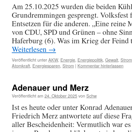
Am 25.10.2025 wurden die beiden Kü
Grundremmingen gesprengt. Volksfest fü
Entsetzen für die anderen. „Eine reine
von CDU, SPD und Grünen – ohne Sinn
Haferburg (6). Was im Krieg der Feind
Weiterlesen
→
Veröffentlicht unter
AKW
,
Energie
,
Energiepolitik
,
Gewalt
,
Strom
Atomkraft
,
Energiesparen
,
Strom
|
Kommentar hinterlassen
Adenauer und Merz
Veröffentlicht am
24. Oktober 2025
von
Schw
Ist es heute oder unter Konrad Adenauer
Friedrich Merz antwortete auf diese Fra
aller Bescheidenheit: Vermutlich war es 