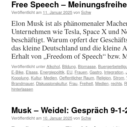
Free Speech – Meinungsfreihe
Veröffentlicht am
11. Januar 2025
von
Schw
Elon Musk ist als phänomenaler Macher
Unternehmen wie Tesla, Space X und Ne
beschäftigt. Warum opfert der Geschäft
das kleine Deutschland und die kleine 
Erhalt von „Freedom of Speech“ bzw. M
Veröffentlicht unter
Alkohol
,
Bildung
,
Biomasse
,
Buergerbeteilig
E-Bike
,
Elsass
,
Energiepolitik
,
EU
,
Frauen
,
Gastro
,
Integration
,
Kopplung
,
Kultur
,
Medien
,
Oeffentlicher Raum
,
Religion
,
Strom
,
Brandmauer
,
Diskussionskultur
,
Frau
,
Freiheit
,
Medien
,
rechts
,
R
hinterlassen
Musk – Weidel: Gespräch 9-1-
Veröffentlicht am
10. Januar 2025
von
Schw