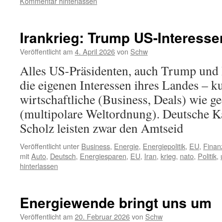
Kommentar hinterlassen
Irankrieg: Trump US-Interesse
Veröffentlicht am
4. April 2026
von
Schw
Alles US-Präsidenten, auch Trump und B
die eigenen Interessen ihres Landes – ku
wirtschaftliche (Business, Deals) wie ge
(multipolare Weltordnung). Deutsche K
Scholz leisten zwar den Amtseid
Veröffentlicht unter
Business
,
Energie
,
Energiepolitik
,
EU
,
Finan
mit
Auto
,
Deutsch
,
Energiesparen
,
EU
,
Iran
,
krieg
,
nato
,
Politik
,
hinterlassen
Energiewende bringt uns um
Veröffentlicht am
20. Februar 2026
von
Schw