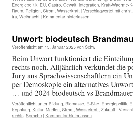
Energiepolitik
,
EU
,
Gastro
,
Gewalt
,
Integration
,
Kraft-Waerme-K
Raum
,
Religion
,
Strom
,
Wasserkraft
|
Verschlagwortet mit
christ
tra
,
Weihnacht
|
Kommentar hinterlassen
Unwort: biodeutsch Brandmau
Veröffentlicht am
13. Januar 2025
von
Schw
Beim Unwort funktioniert die Einteilung
rechts noch. Alljährlich verkündet die p
Jury aus Sprachwissenschaftlern ein Un
per Demoskopie ein alternatives Unwor
… und 2024 biodeutsch vs Brandmauer
Veröffentlicht unter
Bildung
,
Biomasse
,
E-Bike
,
Energiepolitik
,
E
Kopplung
,
Kultur
,
Medien
,
Strom
,
Wasserkraft
,
Zukunft
|
Verschl
rechts
,
Sprache
|
Kommentar hinterlassen