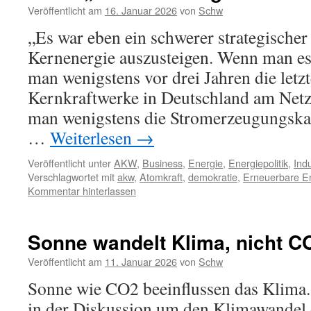
Veröffentlicht am
16. Januar 2026
von
Schw
„Es war eben ein schwerer strategischer 
Kernenergie auszusteigen. Wenn man es
man wenigstens vor drei Jahren die letz
Kernkraftwerke in Deutschland am Netz
man wenigstens die Stromerzeugungskap
…
Weiterlesen
→
Veröffentlicht unter
AKW
,
Business
,
Energie
,
Energiepolitik
,
Indu
Verschlagwortet mit
akw
,
Atomkraft
,
demokratie
,
Erneuerbare E
Kommentar hinterlassen
Sonne wandelt Klima, nicht C
Veröffentlicht am
11. Januar 2026
von
Schw
Sonne wie CO2 beeinflussen das Klima.
in der Diskussion um den Klimawandel