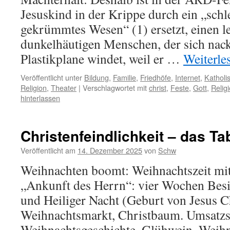
Jesuskind in der Krippe durch ein „sch
gekrümmtes Wesen“ (1) ersetzt, einen l
dunkelhäutigen Menschen, der sich nack
Plastikplane windet, weil er …
Weiterle
Veröffentlicht unter
Bildung
,
Familie
,
Friedhöfe
,
Internet
,
Katholi
Religion
,
Theater
|
Verschlagwortet mit
christ
,
Feste
,
Gott
,
Relig
hinterlassen
Christenfeindlichkeit – das Ta
Veröffentlicht am
14. Dezember 2025
von
Schw
Weihnachten boomt: Weihnachtszeit mit
„Ankunft des Herrn“: vier Wochen Bes
und Heiliger Nacht (Geburt von Jesus Ch
Weihnachtsmarkt, Christbaum. Umsatzstä
Weihnachtsgeschichte. Glühwein. Weih