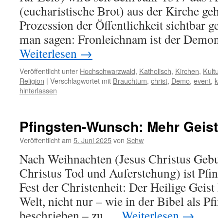
(eucharistische Brot) aus der Kirche geh
Prozession der Öffentlichkeit sichtbar 
man sagen: Fronleichnam ist der Demon
Weiterlesen
→
Veröffentlicht unter
Hochschwarzwald
,
Katholisch
,
Kirchen
,
Kultu
Religion
|
Verschlagwortet mit
Brauchtum
,
christ
,
Demo
,
event
,
k
hinterlassen
Pfingsten-Wunsch: Mehr Geist
Veröffentlicht am
5. Juni 2025
von
Schw
Nach Weihnachten (Jesus Christus Gebu
Christus Tod und Auferstehung) ist Pfin
Fest der Christenheit: Der Heilige Geis
Welt, nicht nur – wie in der Bibel als P
beschrieben – zu …
Weiterlesen
→