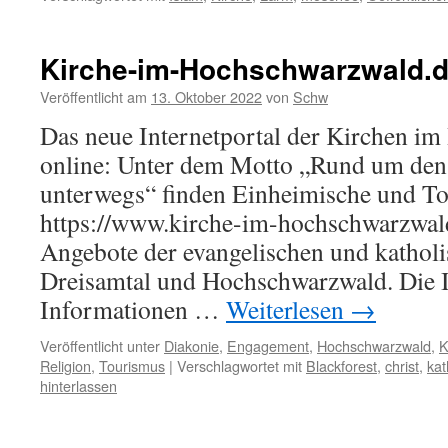
Kirche-im-Hochschwarzwald.
Veröffentlicht am
13. Oktober 2022
von
Schw
Das neue Internetportal der Kirchen im
online: Unter dem Motto „Rund um den
unterwegs“ finden Einheimische und To
https://www.kirche-im-hochschwarzwal
Angebote der evangelischen und kathol
Dreisamtal und Hochschwarzwald. Die In
Informationen …
Weiterlesen
→
Veröffentlicht unter
Diakonie
,
Engagement
,
Hochschwarzwald
,
K
Religion
,
Tourismus
|
Verschlagwortet mit
Blackforest
,
christ
,
kat
hinterlassen