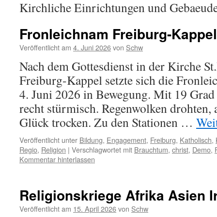
Kirchliche Einrichtungen und Gebaeud
Fronleichnam Freiburg-Kappel
Veröffentlicht am
4. Juni 2026
von
Schw
Nach dem Gottesdienst in der Kirche St.
Freiburg-Kappel setzte sich die Fronl
4. Juni 2026 in Bewegung. Mit 19 Gra
recht stürmisch. Regenwolken drohten, 
Glück trocken. Zu den Stationen …
Wei
Veröffentlicht unter
Bildung
,
Engagement
,
Freiburg
,
Katholisch
,
Regio
,
Religion
|
Verschlagwortet mit
Brauchtum
,
christ
,
Demo
,
Kommentar hinterlassen
Religionskriege Afrika Asien I
Veröffentlicht am
15. April 2026
von
Schw