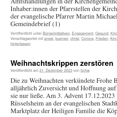
Amtshandlungen in der Kirchengemeinde
Inhaber:innen der Pfarrstellen der Kirc
der evangelische Pfarrer Martin Michae
Gemeindebrief (1)
Veröffentlicht unter
Bürgerinitiativen
,
Engagement
,
Gesund
,
Kir
Verschlagwortet mit
angst
,
buerger
,
christ
,
Corona
,
Frieden
,
Kir
hinterlassen
Weihnachtskrippen zerstören
Veröffentlicht am
21. Dezember 2023
von
Schw
Die zu Weihnachten verkündete Frohe Bo
alljährlich Zuversicht und Hoffnung au
sie nur ließe. Am 3. Advent 17.12.2023
Rüsselsheim an der evangelischen Stadt
Marktplatz der Heiligen Familie die Kö