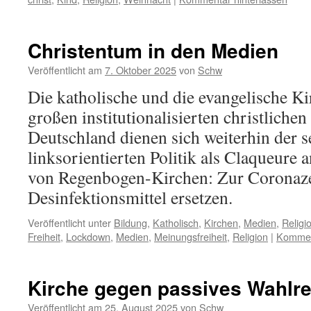
Christentum in den Medien
Veröffentlicht am
7. Oktober 2025
von
Schw
Die katholische und die evangelische Ki
großen institutionalisierten christlichen
Deutschland dienen sich weiterhin der s
linksorientierten Politik als Claqueure 
von Regenbogen-Kirchen: Zur Coronaze
Desinfektionsmittel ersetzen.
Veröffentlicht unter
Bildung
,
Katholisch
,
Kirchen
,
Medien
,
Religi
Freiheit
,
Lockdown
,
Medien
,
Meinungsfreiheit
,
Religion
|
Komment
Kirche gegen passives Wahlre
Veröffentlicht am
25. August 2025
von
Schw