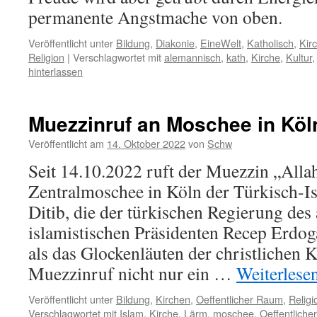
permanente Angstmache von oben.
Veröffentlicht unter
Bildung
,
Diakonie
,
EineWelt
,
Katholisch
,
Kir
Religion
|
Verschlagwortet mit
alemannisch
,
kath
,
Kirche
,
Kultur
hinterlassen
Muezzinruf an Moschee in Köl
Veröffentlicht am
14. Oktober 2022
von
Schw
Seit 14.10.2022 ruft der Muezzin „Alla
Zentralmoschee in Köln der Türkisch-I
Ditib, die der türkischen Regierung des 
islamistischen Präsidenten Recep Erdog
als das Glockenläuten der christlichen K
Muezzinruf nicht nur ein …
Weiterlese
Veröffentlicht unter
Bildung
,
Kirchen
,
Oeffentlicher Raum
,
Religi
Verschlagwortet mit
Islam
,
Kirche
,
Lärm
,
moschee
,
Oeffentlich