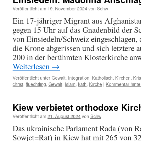
Veröffentlicht am
19. November 2024
von
Schw
Ein 17-jähriger Migrant aus Afghanist
gegen 15 Uhr auf das Gnadenbild der 
von Einsiedeln/Schweiz eingeschlagen,
die Krone abgerissen und sich letztere a
200 in der berühmten Klosterkirche a
Weiterlesen
→
Veröffentlicht unter
Gewalt
,
Integration
,
Katholisch
,
Kirchen
,
Kri
christ
,
fluechtling
,
Gewalt
,
Islam
,
kath
,
Kirche
|
Kommentar hinte
Kiew verbietet orthodoxe Kirc
Veröffentlicht am
21. August 2024
von
Schw
Das ukrainische Parlament Rada (von R
Sowjet=Rat) in Kiew hat mit 265 von 3