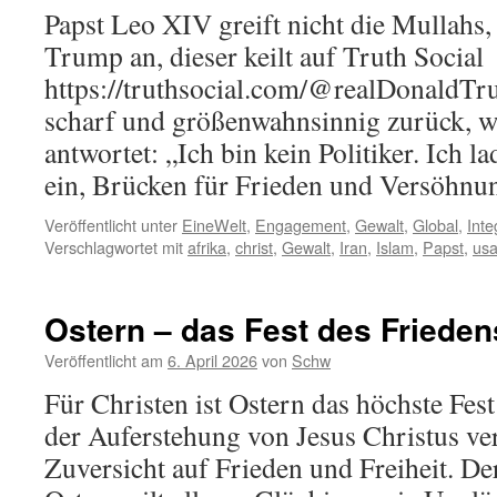
Papst Leo XIV greift nicht die Mullahs,
Trump an, dieser keilt auf Truth Social
https://truthsocial.com/@realDonald
scharf und größenwahnsinnig zurück, w
antwortet: „Ich bin kein Politiker. Ich 
ein, Brücken für Frieden und Versöhn
Veröffentlicht unter
EineWelt
,
Engagement
,
Gewalt
,
Global
,
Inte
Verschlagwortet mit
afrika
,
christ
,
Gewalt
,
Iran
,
Islam
,
Papst
,
us
Ostern – das Fest des Frieden
Veröffentlicht am
6. April 2026
von
Schw
Für Christen ist Ostern das höchste Fest
der Auferstehung von Jesus Christus ve
Zuversicht auf Frieden und Freiheit. D