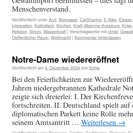
Gewaltimport beeinflussen – dies sagt 
Menschenverstand.
Veröffentlicht unter
Arzt
,
Biomasse
,
CarSharing
,
E-Bike
,
Elsass
Integration
,
Katholisch
,
Kirchen
,
Kraft-Waerme-Kopplung
,
Krise
Religion
,
Strom
,
Wasserkraft
|
Verschlagwortet mit
christ
,
Gewal
Oeffentlicher Raum
,
Weihnacht
|
Kommentar hinterlassen
Notre-Dame wiedereröffnet
Veröffentlicht am
9. Dezember 2024
von
Schw
Bei den Feierlichkeiten zur Wiedereröff
Jahren niedergebrannten Kathedrale No
zeigte sich dreierlei: I. Der Kirchenfrev
fortschreiten. II. Deutschland spielt au
diplomatischen Parkett keine Rolle mehr
seinem Amtsantritt …
Weiterlesen
→
Veröffentlicht unter
Biomasse
,
Caritas
,
CarSharing
,
Diakonie
,
E-