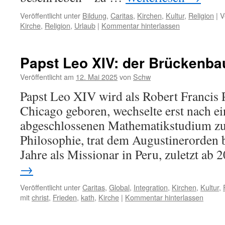
Veröffentlicht unter
Bildung
,
Caritas
,
Kirchen
,
Kultur
,
Religion
|
V
Kirche
,
Religion
,
Urlaub
|
Kommentar hinterlassen
Papst Leo XIV: der Brückenba
Veröffentlicht am
12. Mai 2025
von
Schw
Papst Leo XIV wird als Robert Francis 
Chicago geboren, wechselte erst nach e
abgeschlossenen Mathematikstudium zu
Philosophie, trat dem Augustinerorden b
Jahre als Missionar in Peru, zuletzt ab
→
Veröffentlicht unter
Caritas
,
Global
,
Integration
,
Kirchen
,
Kultur
,
mit
christ
,
Frieden
,
kath
,
Kirche
|
Kommentar hinterlassen