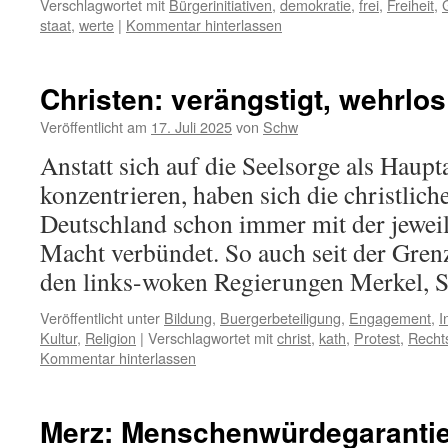
Verschlagwortet mit
Bürgerinitiativen
,
demokratie
,
frei
,
Freiheit
,
staat
,
werte
|
Kommentar hinterlassen
Christen: verängstigt, wehrlos
Veröffentlicht am
17. Juli 2025
von
Schw
Anstatt sich auf die Seelsorge als Haup
konzentrieren, haben sich die christlich
Deutschland schon immer mit der jeweil
Macht verbündet. So auch seit der Gren
den links-woken Regierungen Merkel, 
Veröffentlicht unter
Bildung
,
Buergerbeteiligung
,
Engagement
,
I
Kultur
,
Religion
|
Verschlagwortet mit
christ
,
kath
,
Protest
,
Recht
Kommentar hinterlassen
Merz: Menschenwürdegaranti