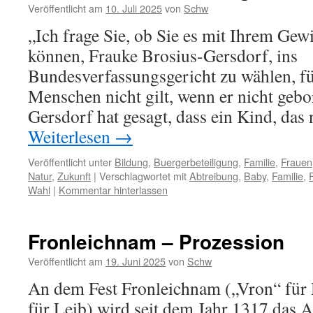
Veröffentlicht am
10. Juli 2025
von
Schw
„Ich frage Sie, ob Sie es mit Ihrem Gew
können, Frauke Brosius-Gersdorf, ins
Bundesverfassungsgericht zu wählen, fü
Menschen nicht gilt, wenn er nicht gebo
Gersdorf hat gesagt, dass ein Kind, da
Weiterlesen
→
Veröffentlicht unter
Bildung
,
Buergerbeteiligung
,
Familie
,
Frauen
Natur
,
Zukunft
|
Verschlagwortet mit
Abtreibung
,
Baby
,
Familie
,
Wahl
|
Kommentar hinterlassen
Fronleichnam – Prozession
Veröffentlicht am
19. Juni 2025
von
Schw
An dem Fest Fronleichnam („Vron“ für
für Leib) wird seit dem Jahr 1317 das Al