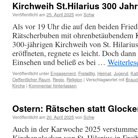
Kirchweih St.Hilarius 300 Jah
Veröffentlicht am
25. April 2025
von
Schw
Als vor 19 Uhr die auf den beiden Frie
Rätscherbuben mit ohrenbetäubendem Kr
300-jährigen Kirchweih von St. Hilariu
eröffneten, regnete es leicht. Doch dann 
Einsehen und beließ es bei …
Weiterle
Veröffentlicht unter
Engagement
,
Freiwillig
,
Heimat
,
Jugend
,
Kat
Oeffentlicher Raum
,
Regio
,
Religion
|
Verschlagwortet mit
Brauc
Kirche
|
Kommentar hinterlassen
Ostern: Rätschen statt Glocke
Veröffentlicht am
20. April 2025
von
Schw
Auch in der Karwoche 2025 verstummen
Kirchenglocken von St. Hilarius in Fre