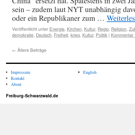
China“ ersetzt hat. Spätestens in zwei Ja
sein – zudem laut NYT unabhängig dav
oder ein Republikaner zum …
Weiterle
Veröffentlicht unter
Energie
,
Kirchen
,
Kultur
,
Regio
,
Religion
,
Zu
demokratie
,
Deutsch
,
Freiheit
,
krieg
,
Kultur
,
Politik
|
Kommentar h
←
Ältere Beiträge
Impressum
English
Kontakt
About
Freiburg-Schwarzwald.de