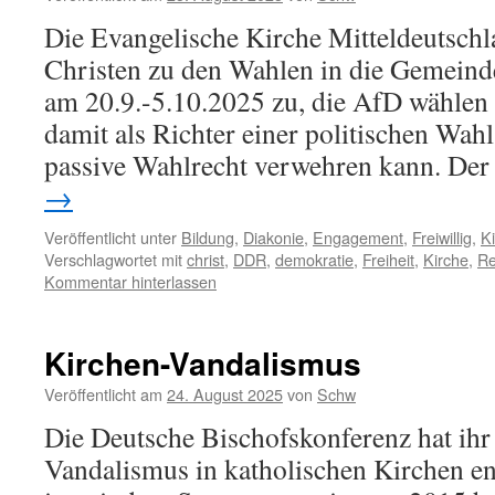
Die Evangelische Kirche Mitteldeutsch
Christen zu den Wahlen in die Gemein
am 20.9.-5.10.2025 zu, die AfD wählen
damit als Richter einer politischen Wah
passive Wahlrecht verwehren kann. De
→
Veröffentlicht unter
Bildung
,
Diakonie
,
Engagement
,
Freiwillig
,
K
Verschlagwortet mit
christ
,
DDR
,
demokratie
,
Freiheit
,
Kirche
,
Re
Kommentar hinterlassen
Kirchen-Vandalismus
Veröffentlicht am
24. August 2025
von
Schw
Die Deutsche Bischofskonferenz hat ih
Vandalismus in katholischen Kirchen e