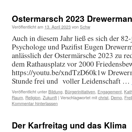
Ostermarsch 2023 Drewerma
Veröffentlicht am
13. April 2023
von
Schw
Auch in diesem Jahr ließ es sich der 82
Psychologe und Pazifist Eugen Drewer
anlässlich der Ostermärsche 2023 zu re
dem Rathausplatz vor 2000 Friedensbe
https://youtu.be/xndTzD60k1w Drewer
Stunde frei und voller Leidenschaft …
Veröffentlicht unter
Bildung
,
Bürgerinitiativen
,
Engagement
,
Kath
Raum
,
Religion
,
Zukunft
|
Verschlagwortet mit
christ
,
Demo
,
Frei
Kommentar hinterlassen
Der Karfreitag und das Klima