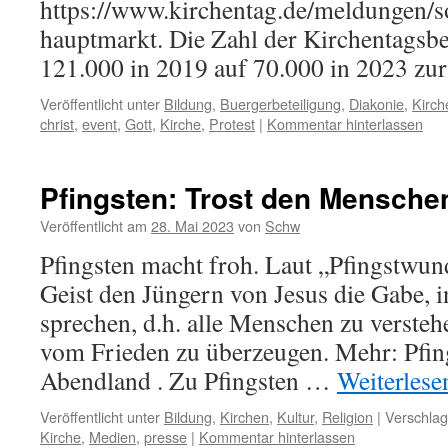
https://www.kirchentag.de/meldungen/so
hauptmarkt. Die Zahl der Kirchentagsb
121.000 in 2019 auf 70.000 in 2023 zur
Veröffentlicht unter
Bildung
,
Buergerbeteiligung
,
Diakonie
,
Kirch
christ
,
event
,
Gott
,
Kirche
,
Protest
|
Kommentar hinterlassen
Pfingsten: Trost den Mensche
Veröffentlicht am
28. Mai 2023
von
Schw
Pfingsten macht froh. Laut „Pfingstwund
Geist den Jüngern von Jesus die Gabe, i
sprechen, d.h. alle Menschen zu versteh
vom Frieden zu überzeugen. Mehr: Pfing
Abendland . Zu Pfingsten …
Weiterles
Veröffentlicht unter
Bildung
,
Kirchen
,
Kultur
,
Religion
|
Verschlag
Kirche
,
Medien
,
presse
|
Kommentar hinterlassen