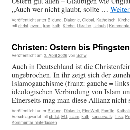
Ostern gilt allen – Gläubigen wie Unglä
„Auch wer nicht glaubt, sollte …
Weiter
Veröffentlicht unter
Bildung
,
Diakonie
,
Global
,
Katholisch
,
Kirche
mit
christ
,
event
,
Iran
,
kath
,
Kirche
,
Ukraine
,
Urlaub
|
Kommentar 
Christen: Ostern bis Pfingsten
Veröffentlicht am
2. April 2026
von
Schw
Auch in Deutschland ist die Christenfei
ungebrochen. In ihr zeigt sich der zun
Islamogauchisme (franz: gauche = links)
ideologischen Verbindung von Islam u
Einerseits mag man diese Allianz nicht
Veröffentlicht unter
Bildung
,
Diakonie
,
EineWelt
,
Familie
,
Kathol
Verschlagwortet mit
christ
,
EU
,
Islam
,
kath
,
konservativ
,
links
,
Pr
Kommentar hinterlassen