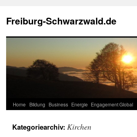
Zum
Inhalt
Freiburg-Schwarzwald.de
springen
Home
Bildung
Business
Energie
Engagement
Global
Kirchen
Kategoriearchiv: