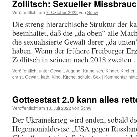
Zollitsch: Sexueller Missbrau
Veröffentlicht am
7. Oktober 2022
von
Schw
Die streng hierarchische Struktur der k
beeinhaltet, daß die „da oben“ alle Mac
die sexualisierte Gewalt derer „da unte
haben. Wenn der frühere Freiburger Er
Zollitsch in seinem nach 2018 zweiten
Veröffentlicht unter
Gewalt
,
Jugend
,
Katholisch
,
Kinder
,
Kirchen
christ
,
Gewalt
,
kath
,
Kind
,
Kirche
,
schuld
,
Sex
|
Kommentar hinte
Gottesstaat 2.0 kann alles ret
Veröffentlicht am
10. Juli 2022
von
Schw
Der Ukrainekrieg wird enden, sobald di
Hegemonialdevise „USA gegen Russlan