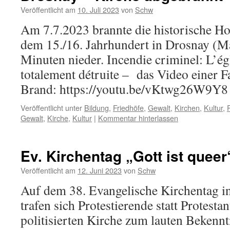
Veröffentlicht am
10. Juli 2023
von
Schw
Am 7.7.2023 brannte die historische H
dem 15./16. Jahrhundert in Drosnay (M
Minuten nieder. Incendie criminel: L’ég
totalement détruite – das Video einer 
Brand: https://youtu.be/vKtwg26W9Y
Veröffentlicht unter
Bildung
,
Friedhöfe
,
Gewalt
,
Kirchen
,
Kultur
,
Gewalt
,
Kirche
,
Kultur
|
Kommentar hinterlassen
Ev. Kirchentag „Gott ist queer
Veröffentlicht am
12. Juni 2023
von
Schw
Auf dem 38. Evangelische Kirchentag i
trafen sich Protestierende statt Protestan
politisierten Kirche zum lauten Bekenntn