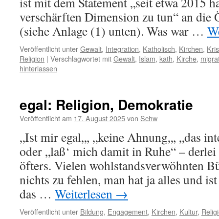
ist mit dem Statement „seit etwa 2015 h
verschärften Dimension zu tun“ an die Ö
(siehe Anlage (1) unten). Was war …
We
Veröffentlicht unter
Gewalt
,
Integration
,
Katholisch
,
Kirchen
,
Kri
Religion
|
Verschlagwortet mit
Gewalt
,
Islam
,
kath
,
Kirche
,
migra
hinterlassen
egal: Religion, Demokratie
Veröffentlicht am
17. August 2025
von
Schw
„Ist mir egal„, „keine Ahnung„, „das int
oder „laß‘ mich damit in Ruhe“ – derle
öfters. Vielen wohlstandsverwöhnten Bü
nichts zu fehlen, man hat ja alles und is
das …
Weiterlesen
→
Veröffentlicht unter
Bildung
,
Engagement
,
Kirchen
,
Kultur
,
Relig