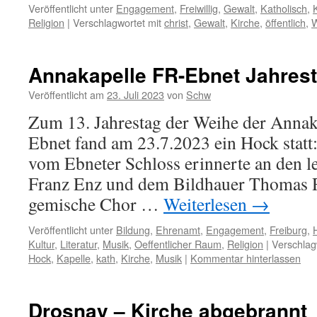
Veröffentlicht unter
Engagement
,
Freiwillig
,
Gewalt
,
Katholisch
,
Religion
|
Verschlagwortet mit
christ
,
Gewalt
,
Kirche
,
öffentlich
,
W
Annakapelle FR-Ebnet Jahres
Veröffentlicht am
23. Juli 2023
von
Schw
Zum 13. Jahrestag der Weihe der Annaka
Ebnet fand am 23.7.2023 ein Hock statt:
vom Ebneter Schloss erinnerte an den le
Franz Enz und dem Bildhauer Thomas R
gemische Chor …
Weiterlesen
→
Veröffentlicht unter
Bildung
,
Ehrenamt
,
Engagement
,
Freiburg
,
Kultur
,
Literatur
,
Musik
,
Oeffentlicher Raum
,
Religion
|
Verschlag
Hock
,
Kapelle
,
kath
,
Kirche
,
Musik
|
Kommentar hinterlassen
Drosnay – Kirche abgebrannt