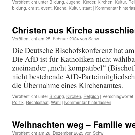
Veröffentlicht unter
Bildung
,
Jugend
,
Kinder
,
Kirchen
,
Kultur
,
Rel
bildung
,
christ
,
event
,
Kirche
,
Kultur
,
staat
|
Kommentar hinterla
Christen aus Kirche ausschli
Veröffentlicht am
25. Februar 2024
von
Schw
Die Deutsche Bischofskonferenz hat am 
Die AfD ist für Katholiken nicht wählbar
zueinander „nicht kompatibel“ (Bischof
nicht bestehende AfD-Parteimitgliedsch
die Übernahme eines Kirchenamtes.
Veröffentlicht unter
Bildung
,
Kirchen
,
Religion
|
Verschlagwortet 
Politik
,
Rechtsstaat
,
Wahl
|
Kommentar hinterlassen
Weihnachten weg – Familie w
Veröffentlicht am
26. Dezember 2023
von
Schw