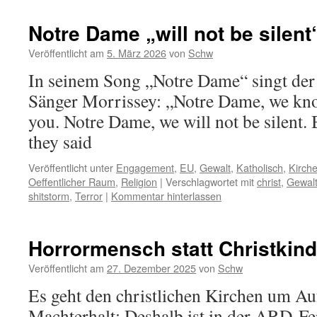
Notre Dame „will not be silent
Veröffentlicht am
5. März 2026
von
Schw
In seinem Song „Notre Dame“ singt der 
Sänger Morrissey: „Notre Dame, we know
you. Notre Dame, we will not be silent. 
they said
Veröffentlicht unter
Engagement
,
EU
,
Gewalt
,
Katholisch
,
Kirch
Oeffentlicher Raum
,
Religion
|
Verschlagwortet mit
christ
,
Gewal
shitstorm
,
Terror
|
Kommentar hinterlassen
Horrormensch statt Christkind
Veröffentlicht am
27. Dezember 2025
von
Schw
Es geht den christlichen Kirchen um A
Machterhalt: Deshalb ist in der ARD-Fe