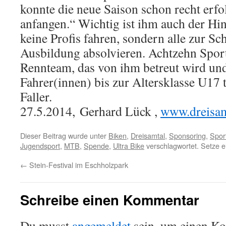
konnte die neue Saison schon recht erfo
anfangen.“ Wichtig ist ihm auch der Hi
keine Profis fahren, sondern alle zur Sc
Ausbildung absolvieren. Achtzehn Spor
Rennteam, das von ihm betreut wird und
Fahrer(innen) bis zur Altersklasse U17 t
Faller.
27.5.2014, Gerhard Lück ,
www.dreisam
Dieser Beitrag wurde unter
Biken
,
Dreisamtal
,
Sponsoring
,
Spor
Jugendsport
,
MTB
,
Spende
,
Ultra Bike
verschlagwortet. Setze e
←
Stein-Festival im Eschholzpark
Schreibe einen Kommentar
Du musst
angemeldet
sein, um einen K