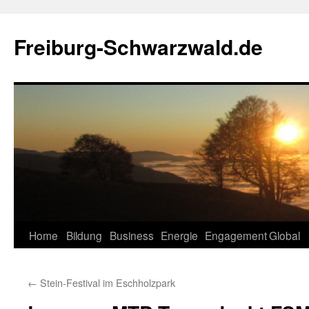
Zum
Inhalt
Freiburg-Schwarzwald.de
springen
Home
Bildung
Business
Energie
Engagement
Global
←
Stein-Festival im Eschholzpark