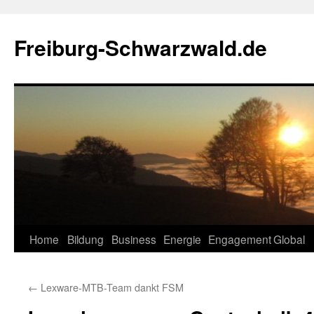
Zum
Inhalt
Freiburg-Schwarzwald.de
springen
Home
Bildung
Business
Energie
Engagement
Global
←
Lexware-MTB-Team dankt FSM