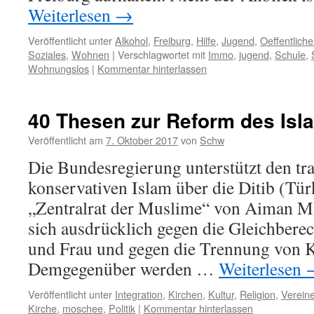
Weiterlesen
→
Veröffentlicht unter
Alkohol
,
Freiburg
,
Hilfe
,
Jugend
,
Oeffentlich
Soziales
,
Wohnen
|
Verschlagwortet mit
Immo
,
jugend
,
Schule
,
Wohnungslos
|
Kommentar hinterlassen
40 Thesen zur Reform des Isl
Veröffentlicht am
7. Oktober 2017
von
Schw
Die Bundesregierung unterstützt den tra
konservativen Islam über die Ditib (Tür
„Zentralrat der Muslime“ von Aiman M
sich ausdrücklich gegen die Gleichber
und Frau und gegen die Trennung von K
Demgegenüber werden …
Weiterlesen
Veröffentlicht unter
Integration
,
Kirchen
,
Kultur
,
Religion
,
Verein
Kirche
,
moschee
,
Politik
|
Kommentar hinterlassen