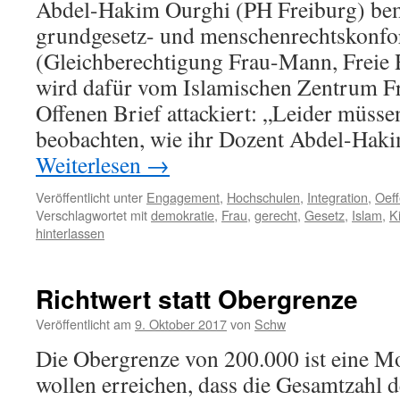
Abdel-Hakim Ourghi (PH Freiburg) bem
grundgesetz- und menschenrechtskonfo
(Gleichberechtigung Frau-Mann, Freie 
wird dafür vom Islamischen Zentrum Fr
Offenen Brief attackiert: „Leider müss
beobachten, wie ihr Dozent Abdel-Ha
Weiterlesen
→
Veröffentlicht unter
Engagement
,
Hochschulen
,
Integration
,
Oeff
Verschlagwortet mit
demokratie
,
Frau
,
gerecht
,
Gesetz
,
Islam
,
K
hinterlassen
Richtwert statt Obergrenze
Veröffentlicht am
9. Oktober 2017
von
Schw
Die Obergrenze von 200.000 ist eine M
wollen erreichen, dass die Gesamtzahl