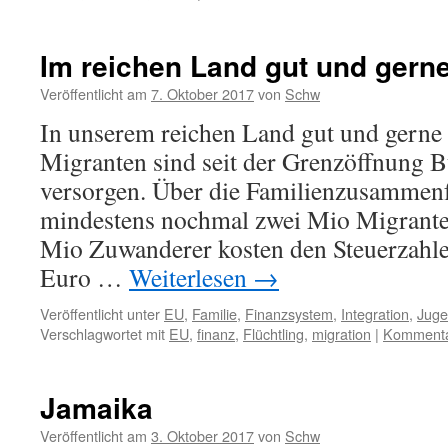
Im reichen Land gut und gern
Veröffentlicht am
7. Oktober 2017
von
Schw
In unserem reichen Land gut und gerne
Migranten sind seit der Grenzöffnung 
versorgen. Über die Familienzusamme
mindestens nochmal zwei Mio Migrante
Mio Zuwanderer kosten den Steuerzahl
Euro …
Weiterlesen
→
Veröffentlicht unter
EU
,
Familie
,
Finanzsystem
,
Integration
,
Jug
Verschlagwortet mit
EU
,
finanz
,
Flüchtling
,
migration
|
Kommentar
Jamaika
Veröffentlicht am
3. Oktober 2017
von
Schw