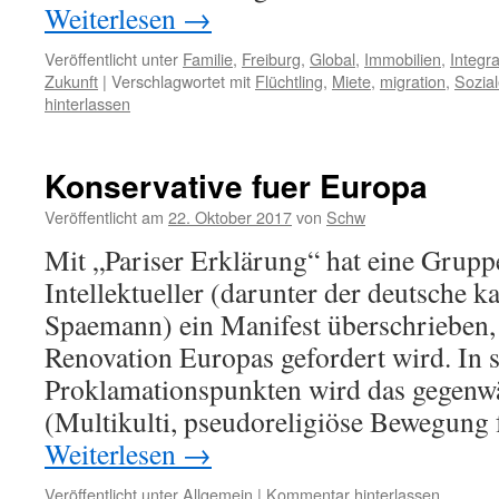
Weiterlesen
→
Veröffentlicht unter
Familie
,
Freiburg
,
Global
,
Immobilien
,
Integra
Zukunft
|
Verschlagwortet mit
Flüchtling
,
Miete
,
migration
,
Sozia
hinterlassen
Konservative fuer Europa
Veröffentlicht am
22. Oktober 2017
von
Schw
Mit „Pariser Erklärung“ hat eine Grupp
Intellektueller (darunter der deutsche k
Spaemann) ein Manifest überschrieben, 
Renovation Europas gefordert wird. In 
Proklamationspunkten wird das gegenwä
(Multikulti, pseudoreligiöse Bewegung 
Weiterlesen
→
Veröffentlicht unter
Allgemein
|
Kommentar hinterlassen