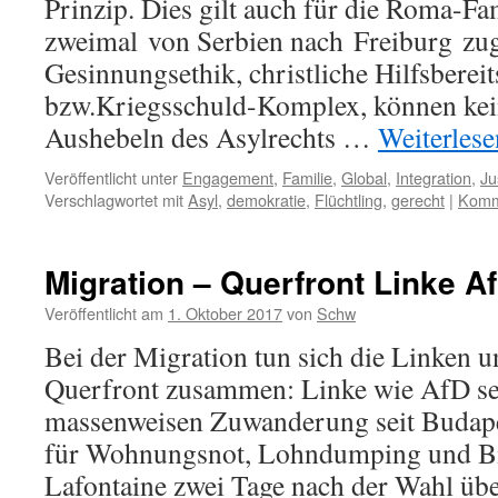
Prinzip. Dies gilt auch für die Roma-Fa
zweimal von Serbien nach Freiburg zug
Gesinnungsethik, christliche Hilfsbere
bzw.Kriegsschuld-Komplex, können ke
Aushebeln des Asylrechts …
Weiterles
Veröffentlicht unter
Engagement
,
Familie
,
Global
,
Integration
,
Ju
Verschlagwortet mit
Asyl
,
demokratie
,
Flüchtling
,
gerecht
|
Komme
Migration – Querfront Linke A
Veröffentlicht am
1. Oktober 2017
von
Schw
Bei der Migration tun sich die Linken 
Querfront zusammen: Linke wie AfD se
massenweisen Zuwanderung seit Budape
für Wohnungsnot, Lohndumping und Bi
Lafontaine zwei Tage nach der Wahl übe