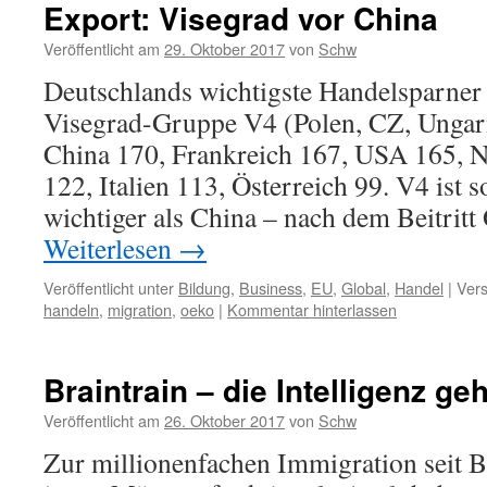
Export: Visegrad vor China
Veröffentlicht am
29. Oktober 2017
von
Schw
Deutschlands wichtigste Handelsparner
Visegrad-Gruppe V4 (Polen, CZ, Ungarn
China 170, Frankreich 167, USA 165, 
122, Italien 113, Österreich 99. V4 ist
wichtiger als China – nach dem Beitritt
Weiterlesen
→
Veröffentlicht unter
Bildung
,
Business
,
EU
,
Global
,
Handel
|
Vers
handeln
,
migration
,
oeko
|
Kommentar hinterlassen
Braintrain – die Intelligenz geh
Veröffentlicht am
26. Oktober 2017
von
Schw
Zur millionenfachen Immigration seit 