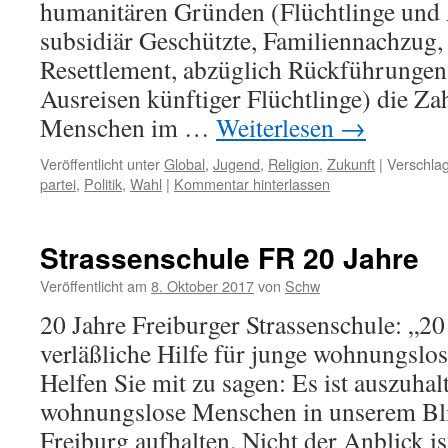
humanitären Gründen (Flüchtlinge und 
subsidiär Geschützte, Familiennachzug,
Resettlement, abzüglich Rückführungen 
Ausreisen künftiger Flüchtlinge) die Z
Menschen im …
Weiterlesen
→
Veröffentlicht unter
Global
,
Jugend
,
Religion
,
Zukunft
|
Verschlag
partei
,
Politik
,
Wahl
|
Kommentar hinterlassen
Strassenschule FR 20 Jahre
Veröffentlicht am
8. Oktober 2017
von
Schw
20 Jahre Freiburger Strassenschule: „20 
verläßliche Hilfe für junge wohnungsl
Helfen Sie mit zu sagen: Es ist auszuhal
wohnungslose Menschen in unserem Blic
Freiburg aufhalten. Nicht der Anblick is