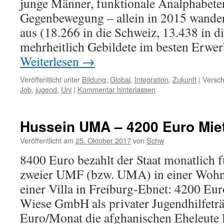
junge Männer, funktionale Analphabeten)
Gegenbewegung – allein in 2015 wande
aus (18.266 in die Schweiz, 13.438 in 
mehrheitlich Gebildete im besten Erwer
Weiterlesen
→
Veröffentlicht unter
Bildung
,
Global
,
Integration
,
Zukunft
|
Versch
Job
,
jugend
,
Uni
|
Kommentar hinterlassen
Hussein UMA – 4200 Euro Mie
Veröffentlicht am
25. Oktober 2017
von
Schw
8400 Euro bezahlt der Staat monatlich 
zweier UMF (bzw. UMA) in einer Woh
einer Villa in Freiburg-Ebnet: 4200 Eur
Wiese GmbH als privater Jugendhilfetr
Euro/Monat die afghanischen Eheleute