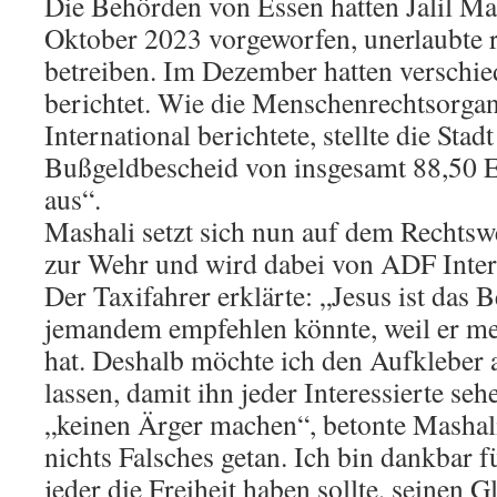
Die Behörden von Essen hatten Jalil Mas
Oktober 2023 vorgeworfen, unerlaubte 
betreiben. Im Dezember hatten verschi
berichtet. Wie die Menschenrechtsorga
International berichtete, stellte die Stad
Bußgeldbescheid von insgesamt 88,50 
aus“.
Mashali setzt sich nun auf dem Rechts
zur Wehr und wird dabei von ADF Intern
Der Taxifahrer erklärte: „Jesus ist das B
jemandem empfehlen könnte, weil er me
hat. Deshalb möchte ich den Aufkleber
lassen, damit ihn jeder Interessierte se
„keinen Ärger machen“, betonte Mashali
nichts Falsches getan. Ich bin dankbar f
jeder die Freiheit haben sollte, seinen G