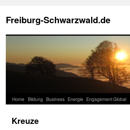
Zum
Inhalt
Freiburg-Schwarzwald.de
springen
Home
Bildung
Business
Energie
Engagement
Global
Kreuze