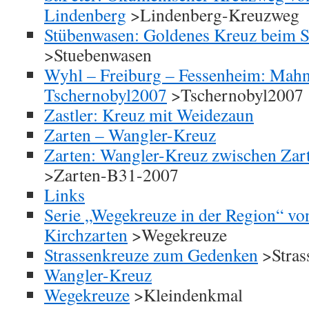
Lindenberg
>Lindenberg-Kreuzweg
Stübenwasen: Goldenes Kreuz beim S
>Stuebenwasen
Wyhl – Freiburg – Fessenheim: Mah
Tschernobyl2007
>Tschernobyl2007
Zastler: Kreuz mit Weidezaun
Zarten – Wangler-Kreuz
Zarten: Wangler-Kreuz zwischen Zar
>Zarten-B31-2007
Links
Serie „Wegekreuze in der Region“ v
Kirchzarten
>Wegekreuze
Strassenkreuze zum Gedenken
>Stras
Wangler-Kreuz
Wegekreuze
>Kleindenkmal