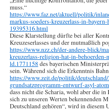
„Eine flüchtige Konfrontation, die jede
muss.“
https://www.faz.net/aktuell/politik/inl
markus-soeders-kreuzerlass-in-bayern-
19395316.html
Diese Klarstellung dürfte bei aller Kontr
Kreuzeserlasses und der mutmaßlich po
https://www.nzz.ch/der-andere-blick/m
kreuzerlass-religion-hat-in-behoerden-n
ld.1771158
des bayerischen Ministerpr
sein. Während sich die Erkenntnis Bahn 
https://www.zeit.de/politik/deutschlan
grundsatzprogramm-entwurf-asyl-atom
dass nicht die Scharia, wohl aber die i
sich zu unseren Werten bekennenden M
Deutschland gehören“, wird in diesem Ur