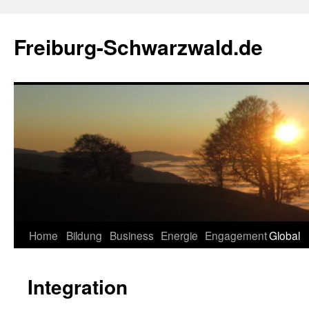
Zum
Inhalt
Freiburg-Schwarzwald.de
springen
Home
Bildung
Business
Energie
Engagement
Global
Integration