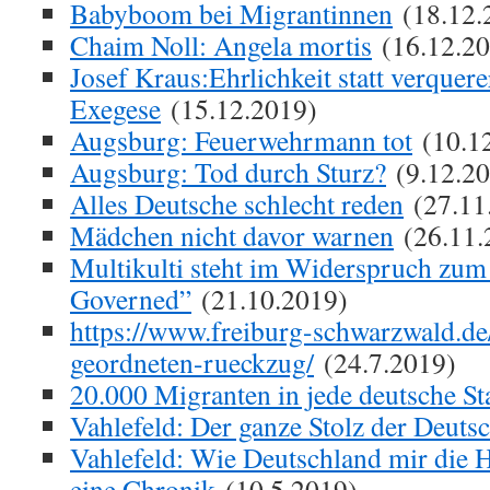
Babyboom bei Migrantinnen
(18.12.
Chaim Noll: Angela mortis
(16.12.20
Josef Kraus:Ehrlichkeit statt verquer
Exegese
(15.12.2019)
Augsburg: Feuerwehrmann tot
(10.1
Augsburg: Tod durch Sturz?
(9.12.20
Alles Deutsche schlecht reden
(27.11
Mädchen nicht davor warnen
(26.11.
Multikulti steht im Widerspruch zum
Governed”
(21.10.2019)
https://www.freiburg-schwarzwald.de
geordneten-rueckzug/
(24.7.2019)
20.000 Migranten in jede deutsche St
Vahlefeld: Der ganze Stolz der Deuts
Vahlefeld: Wie Deutschland mir die H
eine Chronik
(10.5.2019)