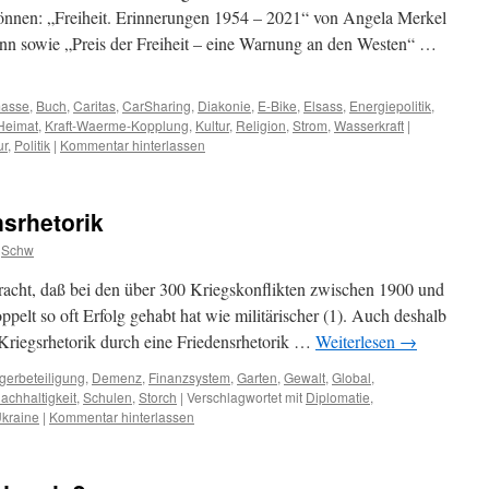
können: „Freiheit. Erinnerungen 1954 – 2021“ von Angela Merkel
ann sowie „Preis der Freiheit – eine Warnung an den Westen“ …
asse
,
Buch
,
Caritas
,
CarSharing
,
Diakonie
,
E-Bike
,
Elsass
,
Energiepolitik
,
Heimat
,
Kraft-Waerme-Kopplung
,
Kultur
,
Religion
,
Strom
,
Wasserkraft
|
ur
,
Politik
|
Kommentar hinterlassen
nsrhetorik
Schw
racht, daß bei den über 300 Kriegskonflikten zwischen 1900 und
ppelt so oft Erfolg gehabt hat wie militärischer (1). Auch deshalb
Kriegsrhetorik durch eine Friedensrhetorik …
Weiterlesen
→
gerbeteiligung
,
Demenz
,
Finanzsystem
,
Garten
,
Gewalt
,
Global
,
achhaltigkeit
,
Schulen
,
Storch
|
Verschlagwortet mit
Diplomatie
,
kraine
|
Kommentar hinterlassen