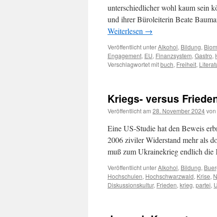
unterschiedlicher wohl kaum sein 
und ihrer Büroleiterin Beate Baum
Weiterlesen
→
Veröffentlicht unter
Alkohol
,
Bildung
,
Biom
Engagement
,
EU
,
Finanzsystem
,
Gastro
,
Verschlagwortet mit
buch
,
Freiheit
,
Literat
Kriegs- versus Friede
Veröffentlicht am
28. November 2024
von
Eine US-Studie hat den Beweis erb
2006 ziviler Widerstand mehr als do
muß zum Ukrainekrieg endlich die 
Veröffentlicht unter
Alkohol
,
Bildung
,
Buer
Hochschulen
,
Hochschwarzwald
,
Krise
,
N
Diskussionskultur
,
Frieden
,
krieg
,
partei
,
U