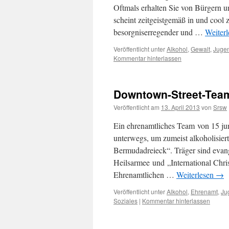
Oftmals erhalten Sie von Bürgern u
scheint zeitgeistgemäß in und cool 
besorgniserregender und …
Weiter
Veröffentlicht unter
Alkohol
,
Gewalt
,
Juge
Kommentar hinterlassen
Downtown-Street-Team
Veröffentlicht am
13. April 2013
von
Srsw
Ein ehrenamtliches Team von 15 j
unterwegs, um zumeist alkoholisier
Bermudadreieck“. Träger sind evan
Heilsarmee und „International Chris
Ehrenamtlichen …
Weiterlesen
→
Veröffentlicht unter
Alkohol
,
Ehrenamt
,
Ju
Soziales
|
Kommentar hinterlassen