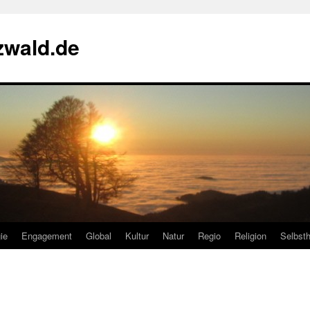
zwald.de
ie
Engagement
Global
Kultur
Natur
Regio
Religion
Selbsth