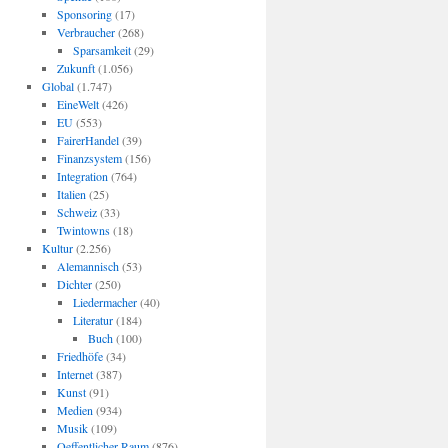
Sponsoring
(17)
Verbraucher
(268)
Sparsamkeit
(29)
Zukunft
(1.056)
Global
(1.747)
EineWelt
(426)
EU
(553)
FairerHandel
(39)
Finanzsystem
(156)
Integration
(764)
Italien
(25)
Schweiz
(33)
Twintowns
(18)
Kultur
(2.256)
Alemannisch
(53)
Dichter
(250)
Liedermacher
(40)
Literatur
(184)
Buch
(100)
Friedhöfe
(34)
Internet
(387)
Kunst
(91)
Medien
(934)
Musik
(109)
Oeffentlicher Raum
(876)