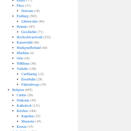
Elsass
(77)
Fluss
(31)
Dreisam
(18)
Freiburg
(502)
Littenweiler
(84)
Heimat
(183)
Geschichte
(71)
Hochschwarzwald
(232)
Kaiserstuhl
(46)
Markgraeflerland
(44)
Muehlen
(4)
Orte
(10)
TriRhena
(30)
Verkehr
(138)
CarSharing
(12)
Eisenbahn
(28)
Fahrradwege
(19)
Religion
(695)
Caritas
(26)
Diakonie
(39)
Katholisch
(131)
Kirchen
(184)
Kapellen
(15)
Muenster
(19)
Kreuze
(15)