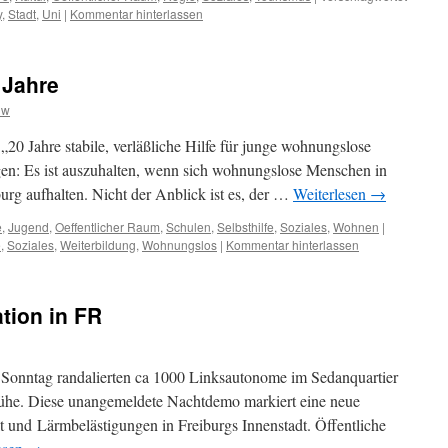
y
,
Stadt
,
Uni
|
Kommentar hinterlassen
 Jahre
hw
 „20 Jahre stabile, verläßliche Hilfe für junge wohnungslose
en: Es ist auszuhalten, wenn sich wohnungslose Menschen in
burg aufhalten. Nicht der Anblick ist es, der …
Weiterlesen
→
e
,
Jugend
,
Oeffentlicher Raum
,
Schulen
,
Selbsthilfe
,
Soziales
,
Wohnen
|
e
,
Soziales
,
Weiterbildung
,
Wohnungslos
|
Kommentar hinterlassen
tion in FR
 Sonntag randalierten ca 1000 Linksautonome im Sedanquartier
rühe. Diese unangemeldete Nachtdemo markiert eine neue
und Lärmbelästigungen in Freiburgs Innenstadt. Öffentliche