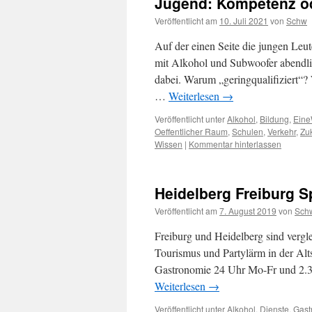
Jugend: Kompetenz od
Veröffentlicht am
10. Juli 2021
von
Schw
Auf der einen Seite die jungen Leut
mit Alkohol und Subwoofer abendlic
dabei. Warum „geringqualifiziert“?
…
Weiterlesen
→
Veröffentlicht unter
Alkohol
,
Bildung
,
Eine
Oeffentlicher Raum
,
Schulen
,
Verkehr
,
Zu
Wissen
|
Kommentar hinterlassen
Heidelberg Freiburg S
Veröffentlicht am
7. August 2019
von
Sch
Freiburg und Heidelberg sind vergle
Tourismus und Partylärm in der Alts
Gastronomie 24 Uhr Mo-Fr und 2.30 
Weiterlesen
→
Veröffentlicht unter
Alkohol
,
Dienste
,
Gast