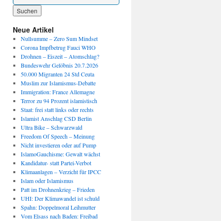
Wenn die Ergebnisse der automatischen Vervollständigung verfügbar sind, benutze die P
Neue Artikel
Nullsumme – Zero Sum Mindset
Corona Impfbetrug Fauci WHO
Drohnen – Eiszeit – Atomschlag?
Bundeswehr Gelöbnis 20.7.2026
50.000 Migranten 24 Std Ceuta
Muslim zur Islamismus-Debatte
Immigration: France Allemagne
Terror zu 94 Prozent islamistisch
Staat: frei statt links oder rechts
Islamist Anschlag CSD Berlin
Ultra Bike – Schwarzwald
Freedom Of Speech – Meinung
Nicht investieren oder auf Pump
IslamoGauchisme: Gewalt wächst
Kandidatur- statt Partei-Verbot
Klimaanlagen – Verzicht für IPCC
Islam oder Islamismus
Patt im Drohnenkrieg – Frieden
UHI: Der Klimawandel ist schuld
Spahn: Doppelmoral Leihmutter
Vom Elsass nach Baden: Freibad