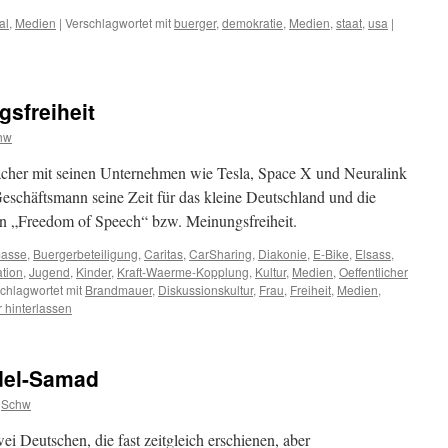
al
,
Medien
|
Verschlagwortet mit
buerger
,
demokratie
,
Medien
,
staat
,
usa
|
sfreiheit
hw
cher mit seinen Unternehmen wie Tesla, Space X und Neuralink
Geschäftsmann seine Zeit für das kleine Deutschland und die
on „Freedom of Speech“ bzw. Meinungsfreiheit.
asse
,
Buergerbeteiligung
,
Caritas
,
CarSharing
,
Diakonie
,
E-Bike
,
Elsass
,
ation
,
Jugend
,
Kinder
,
Kraft-Waerme-Kopplung
,
Kultur
,
Medien
,
Oeffentlicher
chlagwortet mit
Brandmauer
,
Diskussionskultur
,
Frau
,
Freiheit
,
Medien
,
hinterlassen
bdel-Samad
Schw
ei Deutschen, die fast zeitgleich erschienen, aber