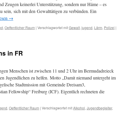
nd Zeugen keinerlei Unterstützung, sondern nur Häme – es
zu sein, sich mit den Gewalttätigen zu verbünden. Ein
lesen
→
nd
,
Oeffentlicher Raum
|
Verschlagwortet mit
Gewalt
,
jugend
,
Lärm
,
Polizei
|
s in FR
ungen Menschen ist zwischen 11 und 2 Uhr im Bermudadreieck
ten Jugendlichen zu helfen. Motto „Damit niemand untergeht im
gelische Stadtmission mit Gemeinde Dreisam3,
tian Fellowship“ Freiburg (ICF). Eigentlich rechneten die
gend
,
Oeffentlicher Raum
|
Verschlagwortet mit
Alkohol
,
Jugendbegleiter
,