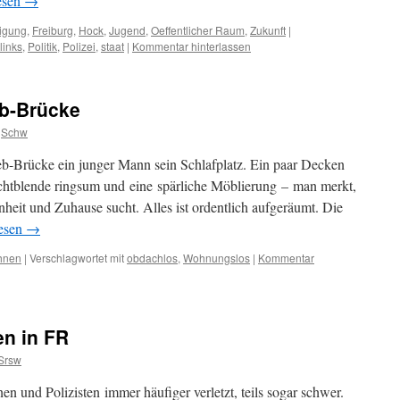
esen
→
ligung
,
Freiburg
,
Hock
,
Jugend
,
Oeffentlicher Raum
,
Zukunft
|
links
,
Politik
,
Polizei
,
staat
|
Kommentar hinterlassen
b-Brücke
Schw
eb-Brücke ein junger Mann sein Schlafplatz. Ein paar Decken
chtblende ringsum und eine spärliche Möblierung – man merkt,
eit und Zuhause sucht. Alles ist ordentlich aufgeräumt. Die
lesen
→
hnen
|
Verschlagwortet mit
obdachlos
,
Wohnungslos
|
Kommentar
en in FR
Srsw
en und Polizisten immer häufiger verletzt, teils sogar schwer.