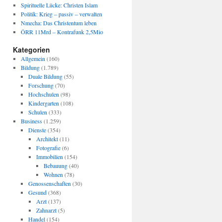
Spirituelle Lücke: Christen Islam
Politik: Krieg – passiv – verwalten
Nmecha: Das Christentum leben
ÖRR 11Mrd – Kontrafunk 2,5Mio
Kategorien
Allgemein
(160)
Bildung
(1.789)
Duale Bildung
(55)
Forschung
(70)
Hochschulen
(98)
Kindergarten
(108)
Schulen
(333)
Business
(1.259)
Dienste
(354)
Architekt
(11)
Fotografie
(6)
Immobilien
(154)
Bebauung
(40)
Wohnen
(78)
Genossenschaften
(30)
Gesund
(368)
Arzt
(137)
Zahnarzt
(5)
Handel
(154)