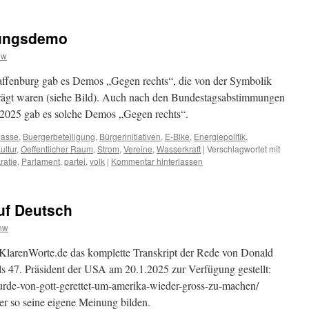
rungsdemo
hw
fenburg gab es Demos „Gegen rechts“, die von der Symbolik
prägt waren (siehe Bild). Auch nach den Bundestagsabstimmungen
2025 gab es solche Demos „Gegen rechts“.
asse
,
Buergerbeteiligung
,
Bürgerinitiativen
,
E-Bike
,
Energiepolitik
,
ultur
,
Oeffentlicher Raum
,
Strom
,
Vereine
,
Wasserkraft
|
Verschlagwortet mit
ratie
,
Parlament
,
partei
,
volk
|
Kommentar hinterlassen
uf Deutsch
hw
KlarenWorte.de das komplette Transkript der Rede von Donald
s 47. Präsident der USA am 20.1.2025 zur Verfügung gestellt:
wurde-von-gott-gerettet-um-amerika-wieder-gross-zu-machen/
er so seine eigene Meinung bilden.