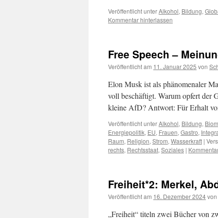
Veröffentlicht unter
Alkohol
,
Bildung
,
Glob
Kommentar hinterlassen
Free Speech – Meinung
Veröffentlicht am
11. Januar 2025
von
Sc
Elon Musk ist als phänomenaler Ma
voll beschäftigt. Warum opfert der 
kleine AfD? Antwort: Für Erhalt v
Veröffentlicht unter
Alkohol
,
Bildung
,
Biom
Energiepolitik
,
EU
,
Frauen
,
Gastro
,
Integr
Raum
,
Religion
,
Strom
,
Wasserkraft
|
Vers
rechts
,
Rechtsstaat
,
Soziales
|
Kommentar 
Freiheit*2: Merkel, A
Veröffentlicht am
16. Dezember 2024
von
„Freiheit“ titeln zwei Bücher von zw