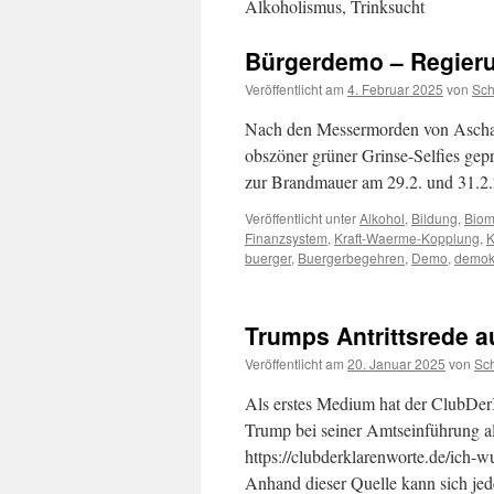
Alkoholismus, Trinksucht
Bürgerdemo – Regie
Veröffentlicht am
4. Februar 2025
von
Sc
Nach den Messermorden von Aschaf
obszöner grüner Grinse-Selfies ge
zur Brandmauer am 29.2. und 31.2.
Veröffentlicht unter
Alkohol
,
Bildung
,
Biom
Finanzsystem
,
Kraft-Waerme-Kopplung
,
K
buerger
,
Buergerbegehren
,
Demo
,
demok
Trumps Antrittsrede a
Veröffentlicht am
20. Januar 2025
von
Sc
Als erstes Medium hat der ClubDer
Trump bei seiner Amtseinführung al
https://clubderklarenworte.de/ich-
Anhand dieser Quelle kann sich jed