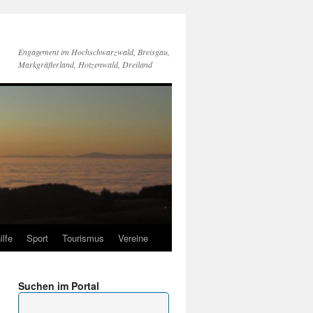
Engagement im Hochschwarzwald, Breisgau,
Markgräflerland, Hotzenwald, Dreiland
ilfe
Sport
Tourismus
Vereine
Suchen im Portal