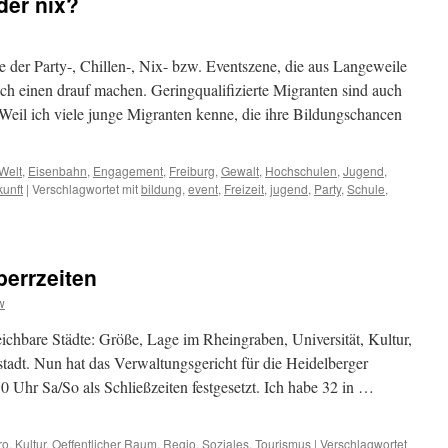
er nix?
e der Party-, Chillen-, Nix- bzw. Eventszene, die aus Langeweile
h einen drauf machen. Geringqualifizierte Migranten sind auch
 Weil ich viele junge Migranten kenne, die ihre Bildungschancen
Welt
,
Eisenbahn
,
Engagement
,
Freiburg
,
Gewalt
,
Hochschulen
,
Jugend
,
kunft
|
Verschlagwortet mit
bildung
,
event
,
Freizeit
,
jugend
,
Party
,
Schule
,
perrzeiten
w
ichbare Städte: Größe, Lage im Rheingraben, Universität, Kultur,
tadt. Nun hat das Verwaltungsgericht für die Heidelberger
Uhr Sa/So als Schließzeiten festgesetzt. Ich habe 32 in …
ro
,
Kultur
,
Oeffentlicher Raum
,
Regio
,
Soziales
,
Tourismus
|
Verschlagwortet