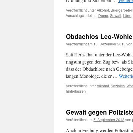
Ordnung und Sicherheit …
Weiterl
Veröffentlicht unter
Alkohol
,
Buergerbetei
Verschlagwortet mit
Demo
,
Gewalt
,
Lärm
,
Obdachlos Leo-Wohle
Veröffentlicht am
18. Dezember 2013
von
Seit Herbst hat unter der Leo-Wohl
ringsum gegen den Zug bzw. als Si
dass der Obdachlose nach Geborgenh
langen Monologe, die er …
Weiter
Veröffentlicht unter
Alkohol
,
Soziales
,
Wo
hinterlassen
Gewalt gegen Polizist
Veröffentlicht am
5. September 2013
von
Auch in Freiburg werden Polizistinn