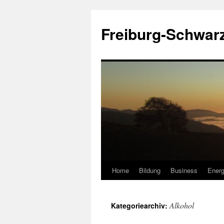
Zum
Inhalt
Freiburg-Schwar
springen
Home
Bildung
Business
Energ
Alkohol
Kategoriearchiv: