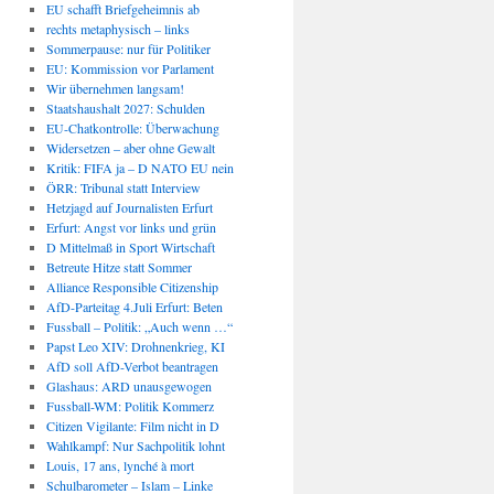
EU schafft Briefgeheimnis ab
rechts metaphysisch – links
Sommerpause: nur für Politiker
EU: Kommission vor Parlament
Wir übernehmen langsam!
Staatshaushalt 2027: Schulden
EU-Chatkontrolle: Überwachung
Widersetzen – aber ohne Gewalt
Kritik: FIFA ja – D NATO EU nein
ÖRR: Tribunal statt Interview
Hetzjagd auf Journalisten Erfurt
Erfurt: Angst vor links und grün
D Mittelmaß in Sport Wirtschaft
Betreute Hitze statt Sommer
Alliance Responsible Citizenship
AfD-Parteitag 4.Juli Erfurt: Beten
Fussball – Politik: „Auch wenn …“
Papst Leo XIV: Drohnenkrieg, KI
AfD soll AfD-Verbot beantragen
Glashaus: ARD unausgewogen
Fussball-WM: Politik Kommerz
Citizen Vigilante: Film nicht in D
Wahlkampf: Nur Sachpolitik lohnt
Louis, 17 ans, lynché à mort
Schulbarometer – Islam – Linke