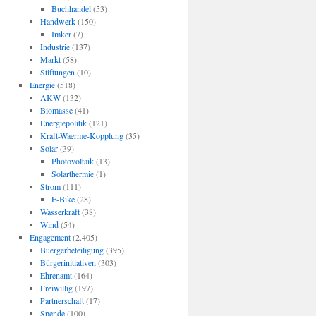
Buchhandel
(53)
Handwerk
(150)
Imker
(7)
Industrie
(137)
Markt
(58)
Stiftungen
(10)
Energie
(518)
AKW
(132)
Biomasse
(41)
Energiepolitik
(121)
Kraft-Waerme-Kopplung
(35)
Solar
(39)
Photovoltaik
(13)
Solarthermie
(1)
Strom
(111)
E-Bike
(28)
Wasserkraft
(38)
Wind
(54)
Engagement
(2.405)
Buergerbeteiligung
(395)
Bürgerinitiativen
(303)
Ehrenamt
(164)
Freiwillig
(197)
Partnerschaft
(17)
Spende
(100)