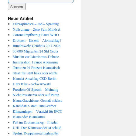
Wenn die Ergebnisse der automatischen Vervollständigung verfügbar sind, benutze die P
Neue Artikel
Eliteaspiranten – Job – Spaltung
Nullsumme – Zero Sum Mindset
Corona Impfbetrug Fauci WHO
Drohnen – Eiszeit – Atomschlag?
Bundeswehr Gelöbnis 20.7.2026
50.000 Migranten 24 Std Ceuta
Muslim zur Islamismus-Debatte
Immigration: France Allemagne
Terror zu 94 Prozent islamistisch
Staat: frei statt links oder rechts
Islamist Anschlag CSD Berlin
Ultra Bike – Schwarzwald
Freedom Of Speech – Meinung
Nicht investieren oder auf Pump
IslamoGauchisme: Gewalt wächst
Kandidatur- statt Partei-Verbot
Klimaanlagen – Verzicht für IPCC
Islam oder Islamismus
Patt im Drohnenkrieg – Frieden
UHI: Der Klimawandel ist schuld
Spahn: Doppelmoral Leihmutter