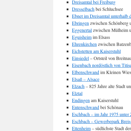
Dreisamtal bei Freiburg
Dresselbach
bei Schluchsee
Ebnet im Dreisamtal unterhalb 
Ebringen
zwischen Schönberg 
Eggenertal
zwischen Mülheim 
Eguisheim
im Elsass
Ehrenkirchen
zwischen Batzenb
Eichstetten am Kaiserstuhl
Einsiedel
– Ortsteil von Breitn
Eisenbach nordöstlich von Titise
Elbenschwand
im Kleinen Wies
Elsaß – Alsace
Elzach
– 825 Jahre alte Stadt 
Elztal
Endingen
am Kaiserstuhl
Entenschwand
bei Schönau
Eschbach – im Jahr 1975 unter
Eschbach – Gewerbepark Breis
Ettenheim
– südlichste Stadt de