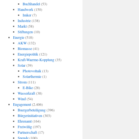
Buchhandel
(53)
Handwerk
(150)
Imker
(7)
Industrie
(138)
Markt
(58)
Stiftungen
(10)
Energie
(518)
AKW
(132)
Biomasse
(41)
Energiepolitik
(121)
Kraft-Waerme-Kopplung
(35)
Solar
(39)
Photovoltaik
(13)
Solarthermie
(1)
Strom
(111)
E-Bike
(28)
Wasserkraft
(38)
Wind
(54)
Engagement
(2.406)
Buergerbeteiligung
(396)
Bürgerinitiativen
(303)
Ehrenamt
(164)
Freiwillig
(197)
Partnerschaft
(17)
Spende
(100)