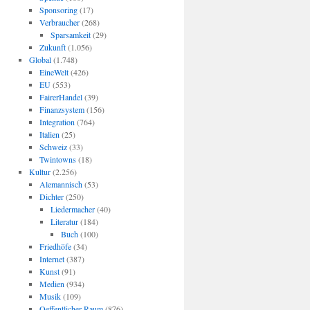
Sponsoring
(17)
Verbraucher
(268)
Sparsamkeit
(29)
Zukunft
(1.056)
Global
(1.748)
EineWelt
(426)
EU
(553)
FairerHandel
(39)
Finanzsystem
(156)
Integration
(764)
Italien
(25)
Schweiz
(33)
Twintowns
(18)
Kultur
(2.256)
Alemannisch
(53)
Dichter
(250)
Liedermacher
(40)
Literatur
(184)
Buch
(100)
Friedhöfe
(34)
Internet
(387)
Kunst
(91)
Medien
(934)
Musik
(109)
Oeffentlicher Raum
(876)