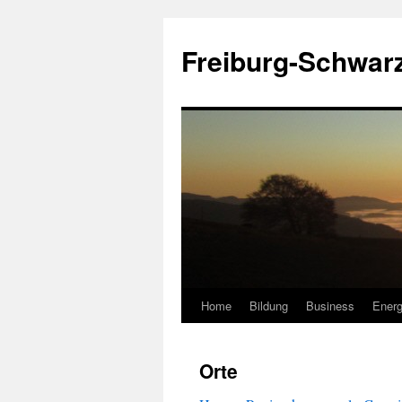
Zum
Inhalt
Freiburg-Schwar
springen
Home
Bildung
Business
Energ
Orte