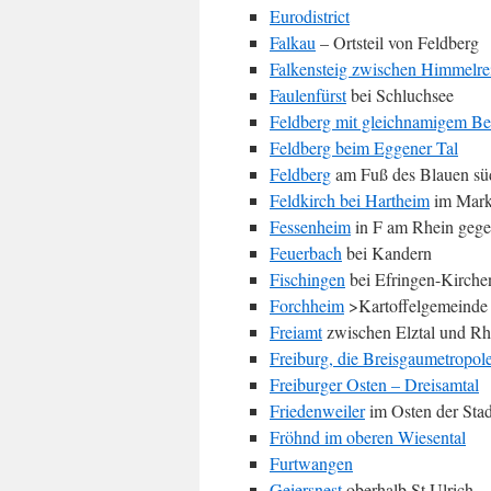
Eurodistrict
Falkau
– Ortsteil von Feldberg
Falkensteig zwischen Himmelrei
Faulenfürst
bei Schluchsee
Feldberg mit gleichnamigem Be
Feldberg beim Eggener Tal
Feldberg
am Fuß des Blauen süd
Feldkirch bei Hartheim
im Markg
Fessenheim
in F am Rhein gege
Feuerbach
bei Kandern
Fischingen
bei Efringen-Kirche
Forchheim
>Kartoffelgemeinde 
Freiamt
zwischen Elztal und Rh
Freiburg, die Breisgaumetropol
Freiburger Osten – Dreisamtal
Friedenweiler
im Osten der Stad
Fröhnd im oberen Wiesental
Furtwangen
Geiersnest
oberhalb St.Ulrich