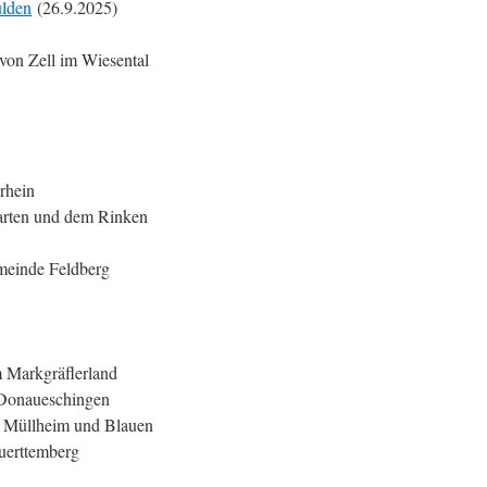
ulden
(26.9.2025)
von Zell im Wiesental
rhein
arten und dem Rinken
emeinde Feldberg
 Markgräflerland
 Donaueschingen
 Müllheim und Blauen
erttemberg