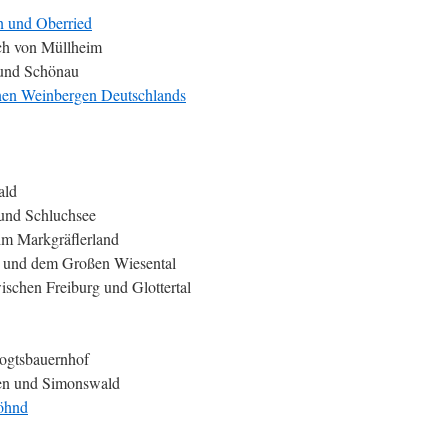
n und Oberried
ich von Müllheim
und Schönau
enen Weinbergen Deutschlands
ald
und Schluchsee
im Markgräflerland
 und dem Großen Wiesental
schen Freiburg und Glottertal
gtsbauernhof
en und Simonswald
öhnd