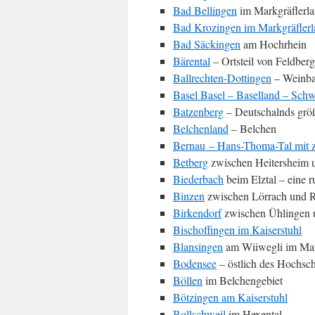
Bad Bellingen
im Markgräflerl
Bad Krozingen im Markgräfler
Bad Säckingen
am Hochrhein
Bärental
– Ortsteil von Feldber
Ballrechten-Dottingen
– Weinba
Basel Basel – Baselland – Schw
Batzenberg
– Deutschalnds grö
Belchenland
– Belchen
Bernau – Hans-Thoma-Tal mit 
Betberg
zwischen Heitersheim u
Biederbach
beim Elztal – eine 
Binzen
zwischen Lörrach und R
Birkendorf
zwischen Ühlingen 
Bischoffingen im Kaiserstuhl
Blansingen
am Wiiwegli im Mar
Bodensee
– östlich des Hochsc
Böllen
im Belchengebiet
Bötzingen am Kaiserstuhl
Bollschweil
im Hexental