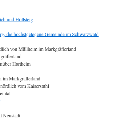
ch und Höllsteig
rg, die höchstgelegene Gemeinde im Schwarzwald
lich von Müllheim im Markgräflerland
räflerland
nüber Hartheim
n im Markgräflerland
nördlich vom Kaiserstuhl
eintal
e
t Neustadt