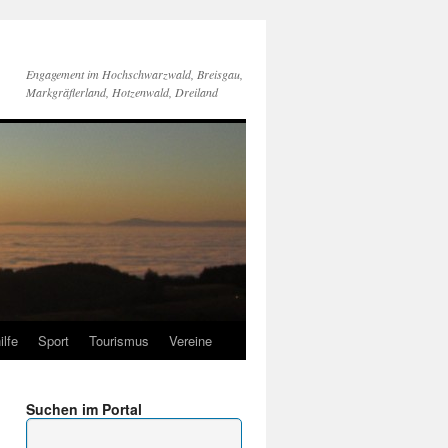
Engagement im Hochschwarzwald, Breisgau,
Markgräflerland, Hotzenwald, Dreiland
ilfe
Sport
Tourismus
Vereine
Suchen im Portal