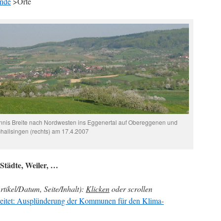
nde
>Orte
hannis Breite nach Nordwesten ins Eggenertal auf Obereggenen und
hallsingen (rechts) am 17.4.2007
Städte, Weiler, …
rtikel/Datum, Seite/Inhalt):
Klicken
oder scrollen
eitet: Ausplünderung der Kommunen für den Klima-