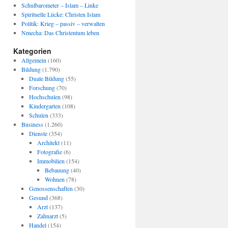
Schulbarometer – Islam – Linke
Spirituelle Lücke: Christen Islam
Politik: Krieg – passiv – verwalten
Nmecha: Das Christentum leben
Kategorien
Allgemein
(160)
Bildung
(1.790)
Duale Bildung
(55)
Forschung
(70)
Hochschulen
(98)
Kindergarten
(108)
Schulen
(333)
Business
(1.260)
Dienste
(354)
Architekt
(11)
Fotografie
(6)
Immobilien
(154)
Bebauung
(40)
Wohnen
(78)
Genossenschaften
(30)
Gesund
(368)
Arzt
(137)
Zahnarzt
(5)
Handel
(154)