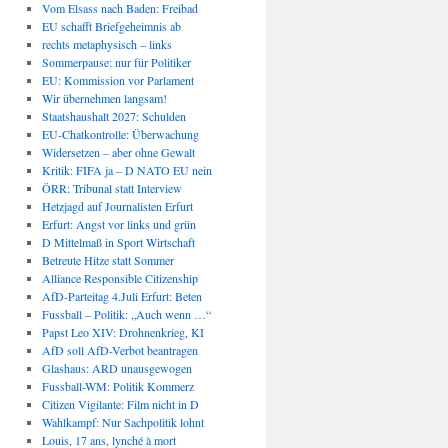
Vom Elsass nach Baden: Freibad
EU schafft Briefgeheimnis ab
rechts metaphysisch – links
Sommerpause: nur für Politiker
EU: Kommission vor Parlament
Wir übernehmen langsam!
Staatshaushalt 2027: Schulden
EU-Chatkontrolle: Überwachung
Widersetzen – aber ohne Gewalt
Kritik: FIFA ja – D NATO EU nein
ÖRR: Tribunal statt Interview
Hetzjagd auf Journalisten Erfurt
Erfurt: Angst vor links und grün
D Mittelmaß in Sport Wirtschaft
Betreute Hitze statt Sommer
Alliance Responsible Citizenship
AfD-Parteitag 4.Juli Erfurt: Beten
Fussball – Politik: „Auch wenn …“
Papst Leo XIV: Drohnenkrieg, KI
AfD soll AfD-Verbot beantragen
Glashaus: ARD unausgewogen
Fussball-WM: Politik Kommerz
Citizen Vigilante: Film nicht in D
Wahlkampf: Nur Sachpolitik lohnt
Louis, 17 ans, lynché à mort