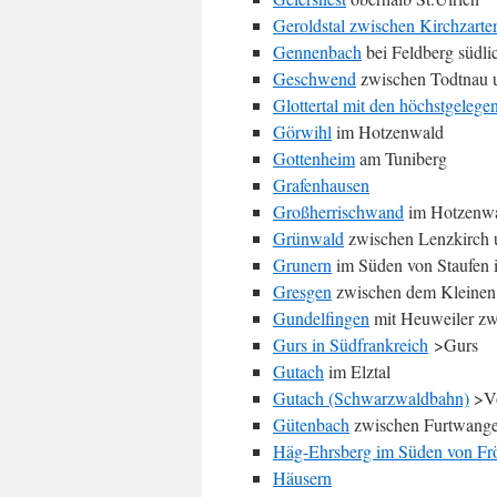
Geroldstal zwischen Kirchzarte
Gennenbach
bei Feldberg südl
Geschwend
zwischen Todtnau 
Glottertal mit den höchstgeleg
Görwihl
im Hotzenwald
Gottenheim
am Tuniberg
Grafenhausen
Großherrischwand
im Hotzenw
Grünwald
zwischen Lenzkirch 
Grunern
im Süden von Staufen 
Gresgen
zwischen dem Kleinen
Gundelfingen
mit Heuweiler zwi
Gurs in Südfrankreich
>Gurs
Gutach
im Elztal
Gutach (Schwarzwaldbahn)
>Vo
Gütenbach
zwischen Furtwang
Häg-Ehrsberg im Süden von Fr
Häusern