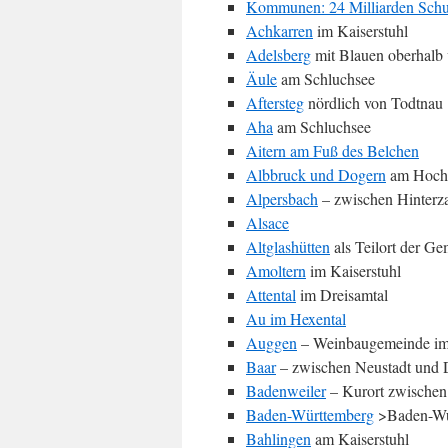
Kommunen: 24 Milliarden Sch
Achkarren
im Kaiserstuhl
Adelsberg
mit Blauen oberhalb 
Äule
am Schluchsee
Aftersteg
nördlich von Todtnau
Aha
am Schluchsee
Aitern am Fuß des Belchen
Albbruck und Dogern
am Hoch
Alpersbach
– zwischen Hinterz
Alsace
Altglashütten
als Teilort der G
Amoltern
im Kaiserstuhl
Attental
im Dreisamtal
Au im Hexental
Auggen
– Weinbaugemeinde im
Baar
– zwischen Neustadt und
Badenweiler
– Kurort zwischen
Baden-Württemberg
>Baden-Wu
Bahlingen
am Kaiserstuhl