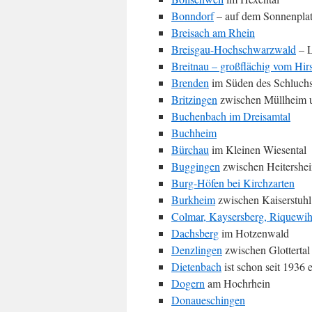
Bonndorf
– auf dem Sonnenpla
Breisach am Rhein
Breisgau-Hochschwarzwald
– L
Breitnau – großflächig vom Hir
Brenden
im Süden des Schluch
Britzingen
zwischen Müllheim u
Buchenbach im Dreisamtal
Buchheim
Bürchau
im Kleinen Wiesental
Buggingen
zwischen Heitershe
Burg-Höfen bei Kirchzarten
Burkheim
zwischen Kaiserstuhl
Colmar, Kaysersberg, Riquewih
Dachsberg
im Hotzenwald
Denzlingen
zwischen Glottertal
Dietenbach
ist schon seit 1936 
Dogern
am Hochrhein
Donaueschingen