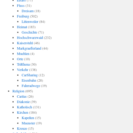
Elsass
(77)
Fluss
(31)
Dreisam
(18)
Freiburg
(502)
Littenweiler
(84)
Heimat
(183)
Geschichte
(71)
Hochschwarzwald
(232)
Kaiserstuhl
(46)
Markgraeflerland
(44)
Muehlen
(4)
Orte
(10)
TriRhena
(30)
Verkehr
(138)
CarSharing
(12)
Eisenbahn
(28)
Fahrradwege
(19)
Religion
(695)
Caritas
(26)
Diakonie
(39)
Katholisch
(131)
Kirchen
(184)
Kapellen
(15)
Muenster
(19)
Kreuze
(15)