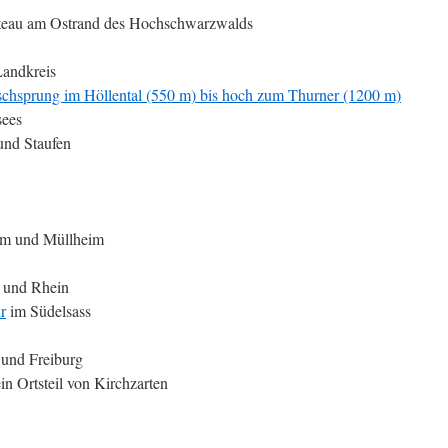
teau am Ostrand des Hochschwarzwalds
andkreis
schsprung im Höllental (550 m) bis hoch zum Thurner (1200 m)
sees
nd Staufen
im und Müllheim
 und Rhein
r
im Südelsass
 und Freiburg
ein Ortsteil von Kirchzarten