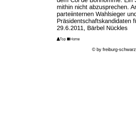
dem Col de Bonhomme. Ein Si
mithin nicht abzusprechen. Am
parteiinternen Wahlsieger un
Präsidentschaftskandidaten f
29.6.2011, Bärbel Nückles
© by freiburg-schwar