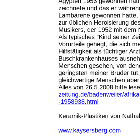
Ägypten 1956 gewonnen hatte
zeichnete und das er während
Lambarene gewonnen hatte, 
zur üblichen Heroisierung d
Musikers, der 1952 mit dem 
Als typisches "Kind seiner Ze
Vorurteile gehegt, die sich m
Hilfstätigkeit als tüchtiger 
Buschkrankenhauses ausnehm
Menschen gesehen, von dene
geringsten meiner Brüder tut,
gleichwertige Menschen aber h
Alles von 26.5.2008 bitte les
zeitung.de/badenweiler/afrik
-1958938.html
Keramik-Plastiken von Nathali
www.kaysersberg.com