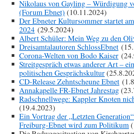
Nikolaus von Gayling – Würdigung v
(Forum Ebnet)
(10.11.2024)
Der Ebneter Kultursommer startet am
2024
(29.5.2024)
Albert Schüler: Mein Weg zu den Oli
Dreisamtalautoren SchlossEbnet
(15.
Corona-Welten von Bodo Kaiser
(24.
Streitgespräch etwas anderer Art – ei
politischen Gesprächskultur
(25.8.20
CD-Release Zehntscheune Ebnet
(1.8
Annakapelle FR-Ebnet Jahrestag
(23.
Radschnellwege: Kappler Knoten nic
(19.4.2023)
Ein Vortrag der „Letzten Generation
Freiburg-Ebnet wird zum Politikum
(
Die Radwegesituation von Kirchzarte