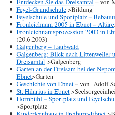
Entdecken Sie das Dreisamtal
– von 
Feyel-Grundschule
>Bildung
Feyelschule und Sportplatz – Bebauu
Fronleichnam 2005 in Ebnet – Altäre
Fronleichnamsprozession 2003 in Eb
(20.6.2003)
Galgenberg – Laubwald
Galgenberg: Blick nach Littenweiler 
Dreisamtal
>Galgenberg
Garten an der Dreisam bei der Nepo
Ebnet
>Garten
Geschichte von Ebnet
– von Adolf S
St. Hilarius in Ebnet
>Seelsorgeeinhei
Hornbühl – Sportplatz und Feyelsch
>Sportplatz
Kinderlernhaus in Freiburg-Ebnet
>B