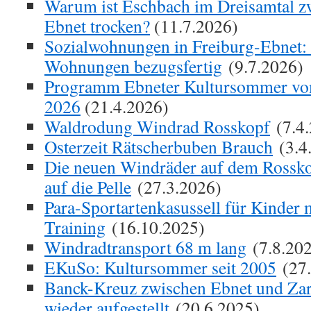
Warum ist Eschbach im Dreisamtal z
Ebnet trocken?
(11.7.2026)
Sozialwohnungen in Freiburg-Ebnet:
Wohnungen bezugsfertig
(9.7.2026)
Programm Ebneter Kultursommer vom 
2026
(21.4.2026)
Waldrodung Windrad Rosskopf
(7.4.
Osterzeit Rätscherbuben Brauch
(3.4
Die neuen Windräder auf dem Rossko
auf die Pelle
(27.3.2026)
Para-Sportartenkasussell für Kinder
Training
(16.10.2025)
Windradtransport 68 m lang
(7.8.20
EKuSo: Kultursommer seit 2005
(27.
Banck-Kreuz zwischen Ebnet und Zar
wieder aufgestellt
(20.6.2025)