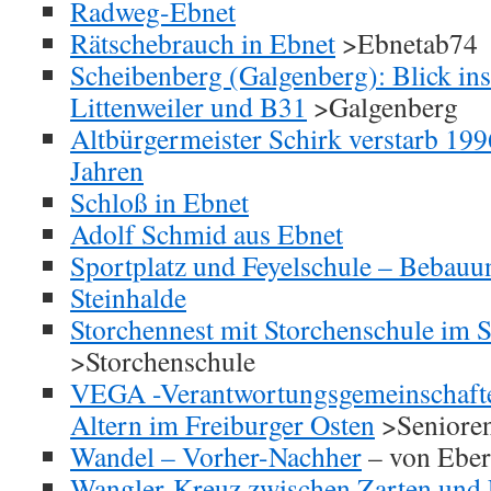
Radweg-Ebnet
Rätschebrauch in Ebnet
>Ebnetab74
Scheibenberg (Galgenberg): Blick ins
Littenweiler und B31
>Galgenberg
Altbürgermeister Schirk verstarb 199
Jahren
Schloß in Ebnet
Adolf Schmid aus Ebnet
Sportplatz und Feyelschule – Bebauu
Steinhalde
Storchennest mit Storchenschule im 
>Storchenschule
VEGA -Verantwortungsgemeinschafte
Altern im Freiburger Osten
>Seniore
Wandel – Vorher-Nachher
– von Eber
Wangler-Kreuz zwischen Zarten und