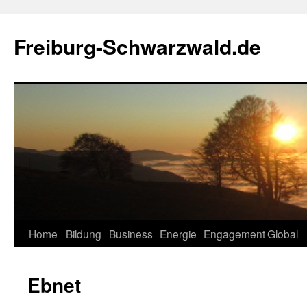
Zum
Inhalt
Freiburg-Schwarzwald.de
springen
Home
Bildung
Business
Energie
Engagement
Global
Ebnet