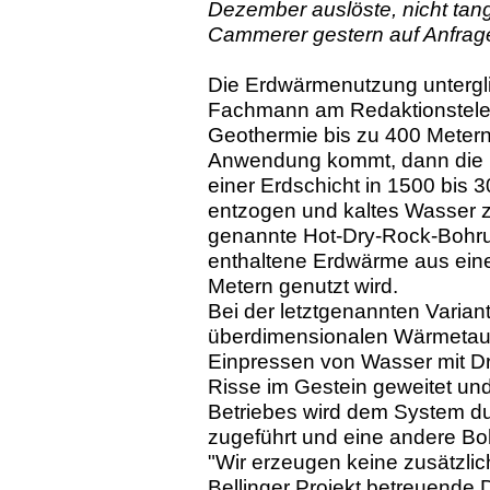
Dezember auslöste, nicht tang
Cammerer gestern auf Anfrage
Die Erdwärmenutzung unterglied
Fachmann am Redaktionstelef
Geothermie bis zu 400 Metern 
Anwendung kommt, dann die h
einer Erdschicht in 1500 bis
entzogen und kaltes Wasser z
genannte Hot-Dry-Rock-Bohrun
enthaltene Erdwärme aus ein
Metern genutzt wird.
Bei der letztgenannten Varian
überdimensionalen Wärmetaus
Einpressen von Wasser mit D
Risse im Gestein geweitet un
Betriebes wird dem System d
zugeführt und eine andere 
"Wir erzeugen keine zusätzlic
Bellinger Projekt betreuende 