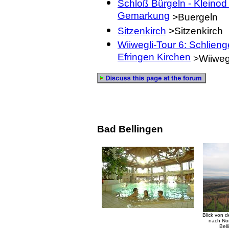
Schloß Bürgeln - Kleinod
Gemarkung
>Buergeln
Sitzenkirch
>Sitzenkirch
Wiiwegli-Tour 6: Schlieng
Efringen Kirchen
>Wiiweg
Bad Bellingen
Blick von d
nach No
Bel