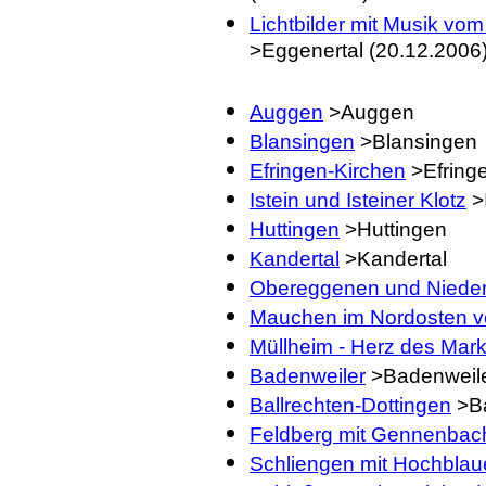
Lichtbilder mit Musik v
>Eggenertal (20.12.2006
Auggen
>Auggen
Blansingen
>Blansingen
Efringen-Kirchen
>Efring
Istein und Isteiner Klotz
>I
Huttingen
>Huttingen
Kandertal
>Kandertal
Obereggenen und Niede
Mauchen im Nordosten v
Müllheim - Herz des Mark
Badenweiler
>Badenweil
Ballrechten-Dottingen
>Ba
Feldberg mit Gennenbach
Schliengen mit Hochbla