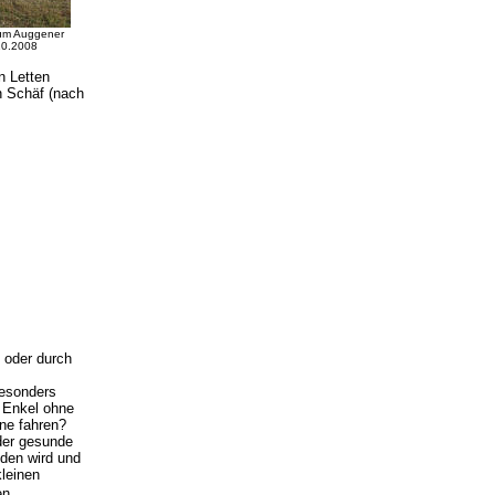
zum Auggener
10.2008
n Letten
n Schäf (nach
 oder durch
besonders
e Enkel ohne
ne fahren?
der gesunde
nden wird und
kleinen
.
en