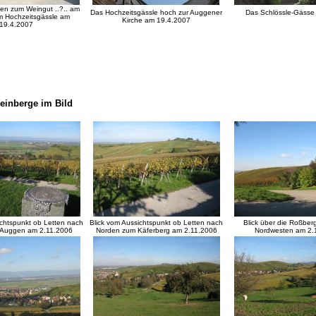
ten zum Weingut ..?.. am
Das Hochzeitsgässle hoch zur Auggener
Das Schlössle-Gässe
 Hochzeitsgässle am
Kirche am 19.4.2007
19.4.2007
inberge im Bild
ichtspunkt ob Letten nach
Blick vom Aussichtspunkt ob Letten nach
Blick über die Roßber
 Auggen am 2.11.2006
Norden zum Käferberg am 2.11.2006
Nordwesten am 2.