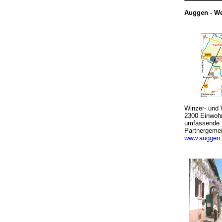
Auggen - W
Winzer- und 
2300 Einwohn
umfassende 
Partnergemei
www.auggen