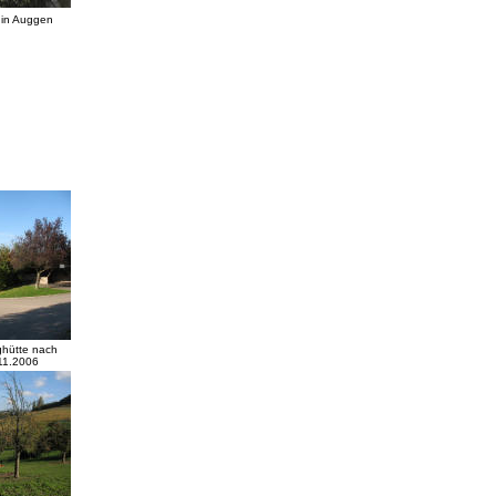
 in Auggen
ghütte nach
11.2006