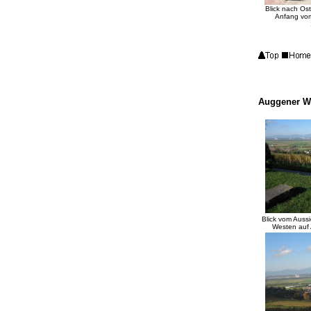
Blick nach Os
Anfang vom
Auggener We
Blick vom Auss
Westen auf