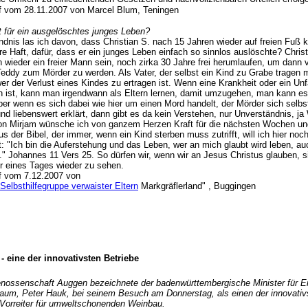
f vom 28.11.2007 von Marcel Blum, Teningen
t für ein ausgelöschtes junges Leben?
ndnis las ich davon, dass Christian S. nach 15 Jahren wieder auf freien Fu
e Haft, dafür, dass er ein junges Leben einfach so sinnlos auslöschte? Chris
 wieder ein freier Mann sein, noch zirka 30 Jahre frei herumlaufen, um dann vi
eddy zum Mörder zu werden. Als Vater, der selbst ein Kind zu Grabe tragen 
er der Verlust eines Kindes zu ertragen ist. Wenn eine Krankheit oder ein Unfa
ch ist, kann man irgendwann als Eltern lernen, damit umzugehen, man kann es
ber wenn es sich dabei wie hier um einen Mord handelt, der Mörder sich selbs
d liebenswert erklärt, dann gibt es da kein Verstehen, nur Unverständnis, ja
on Mirjam wünsche ich von ganzem Herzen Kraft für die nächsten Wochen u
s der Bibel, der immer, wenn ein Kind sterben muss zutrifft, will ich hier noch
t: "Ich bin die Auferstehung und das Leben, wer an mich glaubt wird leben, a
." Johannes 11 Vers 25. So dürfen wir, wenn wir an Jesus Christus glauben, s
r eines Tages wieder zu sehen.
f vom 7.12.2007 von
Selbsthilfegruppe verwaister Eltern
Markgräflerland" , Buggingen
 -
eine der innovativsten Betriebe
nossenschaft Auggen bezeichnete der badenwürttembergische Minister für E
aum, Peter Hauk, bei seinem Besuch am Donnerstag, als einen der innovativ
Vorreiter für umweltschonenden Weinbau.