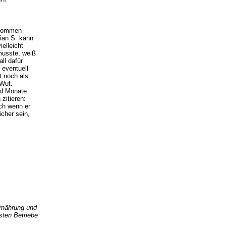
ß kommen
tian S. kann
elleicht
musste, weiß
ll dafür
 eventuell
t noch als
 Wut.
nd Monate.
 zitieren:
uch wenn er
icher sein,
rnährung und
sten Betriebe