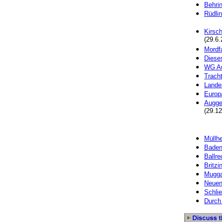
Behri
Rüdlin
Kirsch
(29.6.
Mordf
Dieses
WG Au
Trach
Lande
Europ
Augge
(29.12
Müllh
Baden
Ballre
Britz
Mugga
Neuen
Schli
Durch