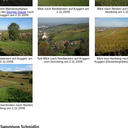
 vom Wanderparkplatz
Blick nach Nordwesten auf Auggen am
Blick nach Norden auf
n der
Zizinger Gasse
nach
2.11.2006
Homberg am 2.1
Auggen am 2.11.2006
ordwesten auf Auggen am
Tele-Blick nach Nordwesten auf Auggen
Blick vom Hurrberg nac
2.11.2006
zum Sonnberg am 2.11.2006
Auggen (Gewerbegebiet)
uchenboden nach Norden
rberg am 2.11.2006
- Sammlung Schmidlin