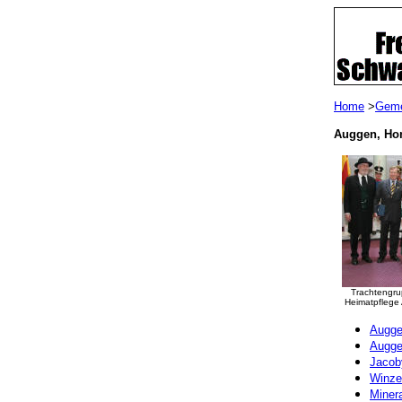
Home
>
Geme
Auggen, Ho
Trachtengru
Heimatpflege
Augge
Augge
Jacob
Winze
Miner