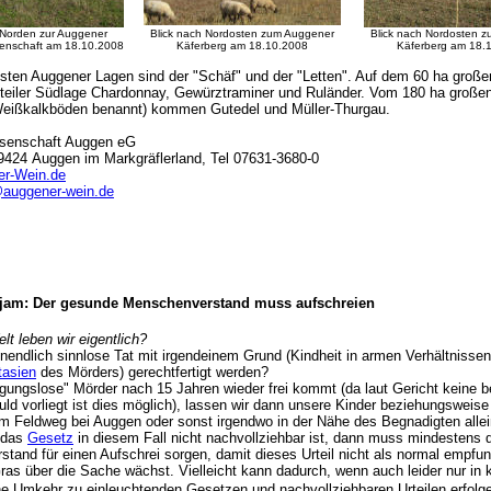
 Norden zur Auggener
Blick nach Nordosten zum Auggener
Blick nach Nordosten 
enschaft am 18.10.2008
Käferberg am 18.10.2008
Käferberg am 18.
sten Auggener Lagen sind der "Schäf" und der "Letten". Auf dem 60 ha große
teiler Südlage Chardonnay, Gewürztraminer und Ruländer. Vom 180 ha große
Weißkalkböden benannt) kommen Gutedel und Müller-Thurgau.
senschaft Auggen eG
9424 Auggen im Markgräflerland, Tel 07631-3680-0
r-Wein.de
@auggener-wein.de
rjam: Der gesunde Menschenverstand muss aufschreien
lt leben wir eigentlich?
nendlich sinnlose Tat mit irgendeinem Grund (Kindheit in armen Verhältnissen
tasien
des Mörders) gerechtfertigt werden?
gungslose" Mörder nach 15 Jahren wieder frei kommt (da laut Gericht keine 
ld vorliegt ist dies möglich), lassen wir dann unsere Kinder beziehungsweis
m Feldweg bei Auggen oder sonst irgendwo in der Nähe des Begnadigten allei
 das
Gesetz
in diesem Fall nicht nachvollziehbar ist, dann muss mindestens 
tand für einen Aufschrei sorgen, damit dieses Urteil nicht als normal empfu
as über die Sache wächst. Vielleicht kann dadurch, wenn auch leider nur in 
ine Umkehr zu einleuchtenden Gesetzen und nachvollziehbaren Urteilen erfolg