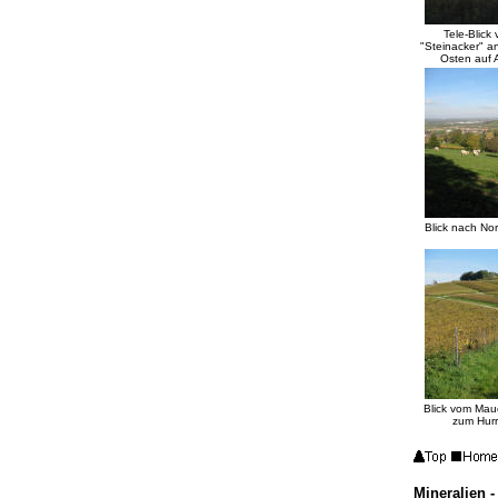
Tele-Blick
"Steinacker" a
Osten auf 
Blick nach N
Blick vom Ma
zum Hur
Mineralien 