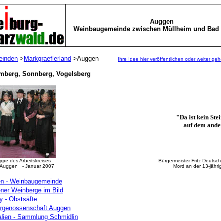
Auggen
Weinbaugemeinde zwischen Müllheim und Bad 
inden
>
Markgraeflerland
>Auggen
Ihre Idee hier veröffentlichen oder weiter ge
mberg, Sonnberg, Vogelsberg
"Da ist kein Ste
auf dem ande
ppe des Arbeitskreises
Bürgermeister Fritz Deuts
 Auggen - Januar 2007
Mord an der 13-jähri
n - Weinbaugemeinde
ner Weinberge im Bild
y - Obstsäfte
rgenossenschaft Auggen
alien - Sammlung Schmidlin