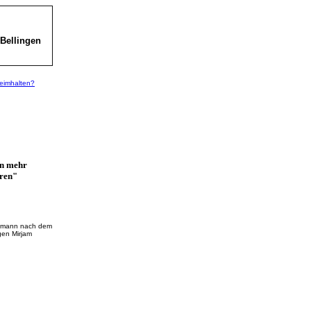
Bellingen
heimhalten?
in mehr
ren"
chmann nach dem
gen Mirjam