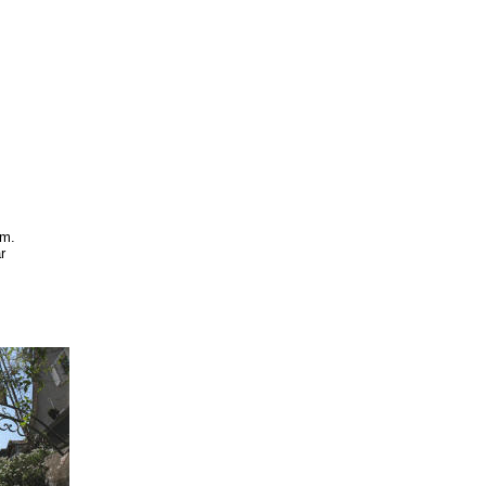
im.
r