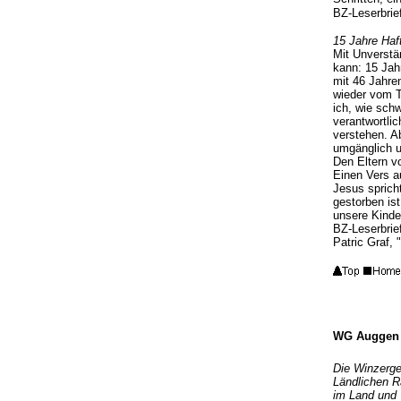
BZ-Leserbrie
15 Jahre Haf
Mit Unverstä
kann: 15 Jahr
mit 46 Jahren
wieder vom T
ich, wie schw
verantwortli
verstehen. A
umgänglich un
Den Eltern v
Einen Vers au
Jesus sprich
gestorben ist
unsere Kinde
BZ-Leserbrie
Patric Graf, "
WG Auggen
Die Winzerge
Ländlichen R
im Land und 