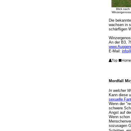
Blick nach
Winzergenoss
Die bekannte
wachsen in s
schärfligen 
Winzergenos
An der B3, 7
www.Auggene
E-Mail:
info
Mordfall Mi
In welcher We
Kann diese u
sexuelle Fan
Wenn der "re
schwere Schu
Angst auf de
Wenn schon
Menschenvers
sozusagen Gr
Schritten, e