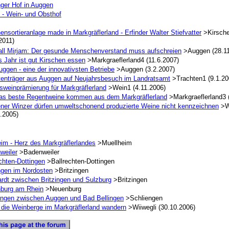
nger Hof in Auggen
 - Wein- und Obsthof
ensortieranlage made in Markgräflerland - Erfinder Walter Stiefvatter
>Kirsch
2011)
all Mirjam: Der gesunde Menschenverstand muss aufschreien
>Auggen (28.11
 Jahr ist gut Kirschen essen
>Markgraeflerland4 (11.6.2007)
ggen - eine der innovativsten Betriebe
>Auggen (3.2.2007)
tenträger aus Auggen auf Neujahrsbesuch im Landratsamt
>Trachten1 (9.1.20
sweinprämierung für Markgräflerland
>Wein1 (4.11.2006)
as beste Regentweine kommen aus dem Markgräflerland
>Markgraeflerland3 
ner Winzer dürfen umweltschonend produzierte Weine nicht kennzeichnen
>W
.2005)
eim - Herz des Markgräflerlandes
>Muellheim
weiler
>Badenweiler
chten-Dottingen
>Ballrechten-Dottingen
ingen im Nordosten
>Britzingen
rdt zwischen Britzingen und Sulzburg
>Britzingen
burg am Rhein
>Neuenburg
engen zwischen Auggen und Bad Bellingen
>Schliengen
 die Weinberge im Markgräflerland wandern
>Wiiwegli (30.10.2006)