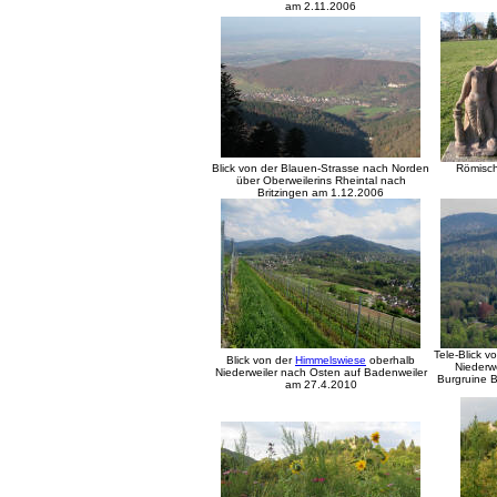
am 2.11.2006
Blick von der Blauen-Strasse nach Norden
Römisch
über Oberweilerins Rheintal nach
Britzingen am 1.12.2006
Tele-Blick 
Blick von der
Himmelswiese
oberhalb
Niederw
Niederweiler nach Osten auf Badenweiler
Burgruine 
am 27.4.2010