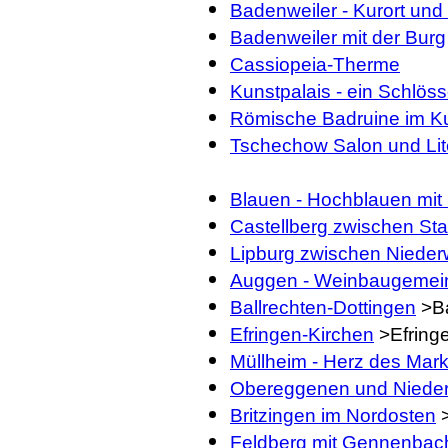
Badenweiler - Kurort un
Badenweiler mit der Burg
Cassiopeia-Therme
Kunstpalais - ein Schlöss
Römische Badruine im K
Tschechow Salon und Lit
Blauen - Hochblauen mit
Castellberg zwischen St
Lipburg zwischen Nieder
Auggen - Weinbaugemei
Ballrechten-Dottingen
>Ba
Efringen-Kirchen
>Efring
Müllheim - Herz des Mark
Obereggenen und Niede
Britzingen im Nordosten
>
Feldberg mit Gennenbach