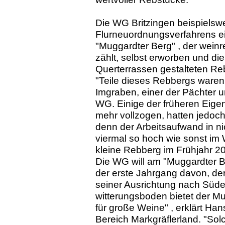
Die WG Britzingen beispielswe
Flurneuordnungsverfahrens e
"Muggardter Berg" , der weinr
zählt, selbst erworben und di
Querterrassen gestalteten Reb
"Teile dieses Rebbergs waren 
Imgraben, einer der Pächter un
WG. Einige der früheren Eige
mehr vollzogen, hatten jedoc
denn der Arbeitsaufwand in ni
viermal so hoch wie sonst im 
kleine Rebberg im Frühjahr 2
Die WG will am "Muggardter B
der erste Jahrgang davon, der 
seiner Ausrichtung nach Süde
witterungsboden bietet der M
für große Weine" , erklärt Han
Bereich Markgräflerland. "So