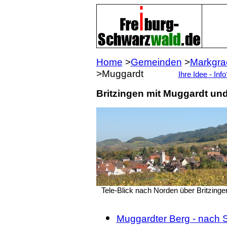
Home
>
Gemeinden
>
Markgrae
>Muggardt
I
hre Idee - Info
Britzingen mit Muggardt un
Tele-Blick nach Norden über Britzinge
Muggardter Berg - nach 