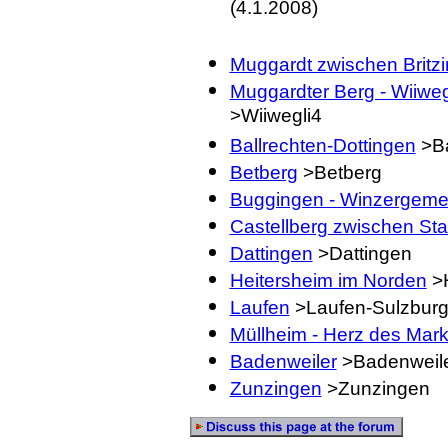
(4.1.2008)
Muggardt zwischen Britz
Muggardter Berg - Wiiwe
>Wiiwegli4
Ballrechten-Dottingen
>Ba
Betberg
>Betberg
Buggingen - Winzergeme
Castellberg zwischen St
Dattingen
>Dattingen
Heitersheim im Norden
>H
Laufen
>Laufen-Sulzbur
Müllheim - Herz des Mark
Badenweiler
>Badenweil
Zunzingen
>Zunzingen