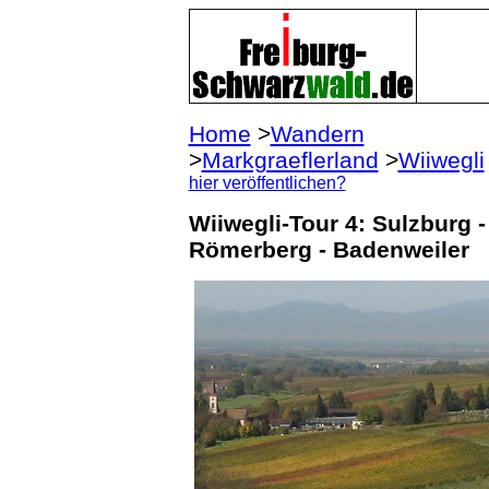
Home
>
Wandern
>
Markgraeflerland
>
Wiiwegli
hier veröffentlichen?
Wiiwegli-Tour 4: Sulzburg -
Römerberg - Badenweiler