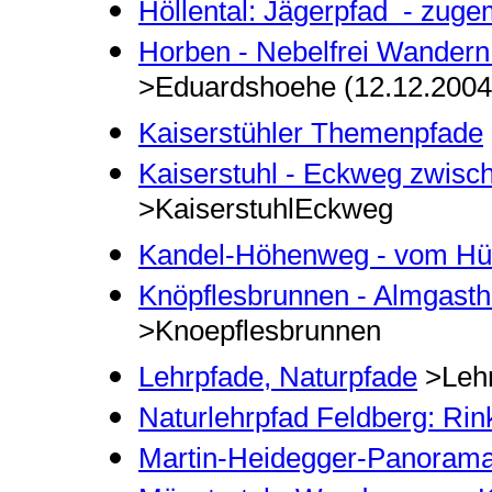
Höllental: Jägerpfad - zug
Horben - Nebelfrei Wander
>Eduardshoehe (12.12.2004
Kaiserstühler Themenpfade
Kaiserstuhl - Eckweg zwisch
>KaiserstuhlEckweg
Kandel-Höhenweg - vom Hün
Knöpflesbrunnen - Almgasth
>Knoepflesbrunnen
Lehrpfade, Naturpfade
>Lehr
Naturlehrpfad Feldberg: Rin
Martin-Heidegger-Panorama