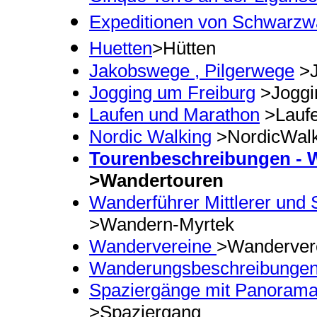
Expeditionen von Schwarzwäl
Huetten
>Hütten
Jakobswege , Pilgerwege
>J
Jogging um Freiburg
>Joggi
Laufen und Marathon
>Lauf
Nordic Walking
>NordicWalk
Tourenbeschreibungen - 
>Wandertouren
Wanderführer Mittlerer und
>Wandern-Myrtek
Wandervereine
>Wanderver
Wanderungsbeschreibunge
Spaziergänge mit Panoramab
>Spaziergang