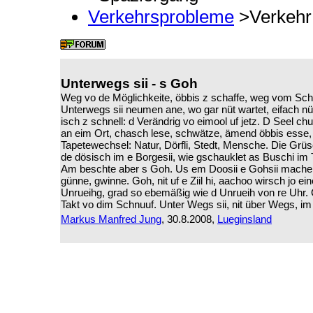
Verkehrsprobleme
>Verkehr
Unterwegs sii - s Goh
Weg vo de Möglichkeite, öbbis z schaffe, weg vom Sch
Unterwegs sii neumen ane, wo gar nüt wartet, eifach nüt
isch z schnell: d Verändrig vo eimool uf jetz. D Seel c
an eim Ort, chasch lese, schwätze, ämend öbbis esse, e
Tapetewechsel: Natur, Dörfli, Stedt, Mensche. Die Grüsch, 
de dösisch im e Borgesii, wie gschauklet as Buschi im
Am beschte aber s Goh. Us em Doosii e Gohsii mache. 
günne, gwinne. Goh, nit uf e Ziil hi, aachoo wirsch jo e
Unrueihg, grad so ebemäßig wie d Unrueih von re Uhr. 
Takt vo dim Schnuuf. Unter Wegs sii, nit über Wegs, im
Markus Manfred Jung
, 30.8.2008,
Lueginsland