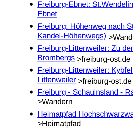
Freiburg-Ebnet: St.Wendelin
Ebnet
Freiburg: Höhenweg nach St
Kandel-Höhenwegs)
>Wand
Freiburg-Littenweiler: Zu d
Brombergs
>freiburg-ost.de
Freiburg-Littenweiler: Kybfel
Littenweiler
>freiburg-ost.de
Freiburg - Schauinsland - R
>Wandern
Heimatpfad Hochschwarzwald:
>Heimatpfad