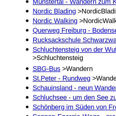
Münstertal - Wandern zum K
Nordic Blading
>NordicBlad
Nordic Walking
>NordicWalk
Querweg Freiburg - Boden
Rucksackschule Schwarzwa
Schluchtensteig von der Wu
>Schluchtensteig
SBG-Bus
>Wandern
St.Peter - Rundweg
>Wande
Schauinsland - neun Wande
Schluchsee - um den See z
Schönberg im Süden von Fr