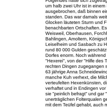
Folgendes hatte sich zugetra
um halb zwei Uhr ist in einem 
ausgebrochen, daß binnen ei
standen. Das war damals weit 
Glocken läuteten Sturm und Fe
benachbarten Ortschaften. 
Weisweil, Oberhausen, Forchh
Bahlingen, Amoltern, Königsc
Leiselheim und Sasbach zu Hil
rund 80 000 Gulden geschätzt
Dorfes enorm. Noch während 
"Hexerei", von der "Hilfe des 
rechten Dingen zugegangen sei
63 jährige Anna Schneidewind
manche Kuh verhext, die Milc
verteufelten Hexenkünsten, die
verhaftet und in Endingen vor 
sie "peinlich befragt" und gar 
unerträglichen Folterqualen ge
mit dem Teüfel gehabt, auch m