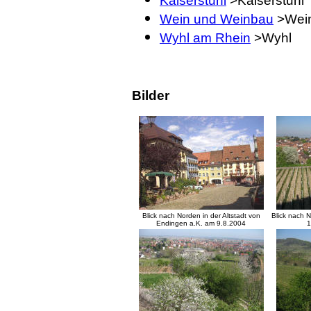
Kaiserstuhl
>Kaiserstuhl
Wein und Weinbau
>Wei
Wyhl am Rhein
>Wyhl
Bilder
Blick nach Norden in der Altstadt von
Blick nach 
Endingen a.K. am 9.8.2004
1