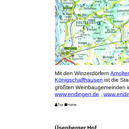
Mit den Winzerdörfern
Amolte
Königschaffhausen
ist die S
größten Weinbaugemeinden i
www.endingen.de
,
www.endin
Üsenberger Hof