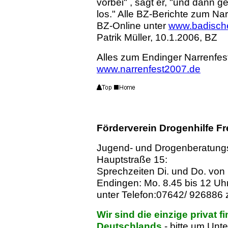
vorbei" , sagt er, "und dann geh
los." Alle BZ-Berichte zum Na
BZ-Online unter
www.badische
Patrik Müller, 10.1.2006, BZ
Alles zum Endinger Narrenfes
www.narrenfest2007.de
Förderverein Drogenhilfe F
Jugend- und Drogenberatungs
Hauptstraße 15:
Sprechzeiten
Di. und Do. von 
Endingen: Mo. 8.45 bis 12 Uhr.
unter Telefon:07642/ 926886 
Wir sind
die einzige privat f
Deutschlands
- bitte um Unt