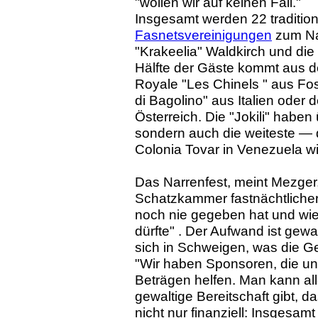
"wollen wir auf keinen Fall."
Insgesamt werden 22 traditio
Fasnetsvereinigungen
zum Nar
"Krakeelia" Waldkirch und di
Hälfte der Gäste kommt aus d
Royale "Les Chinels " aus Foss
di Bagolino" aus Italien oder 
Österreich. Die "Jokili" haben
sondern auch die weiteste — 
Colonia Tovar in Venezuela wi
Das Narrenfest, meint Mezger, s
Schatzkammer fastnächtlicher 
noch nie gegeben hat und wie
dürfte" . Der Aufwand ist gew
sich in Schweigen, was die G
"Wir haben Sponsoren, die un
Beträgen helfen. Man kann all
gewaltige Bereitschaft gibt, d
nicht nur finanziell: Insgesam