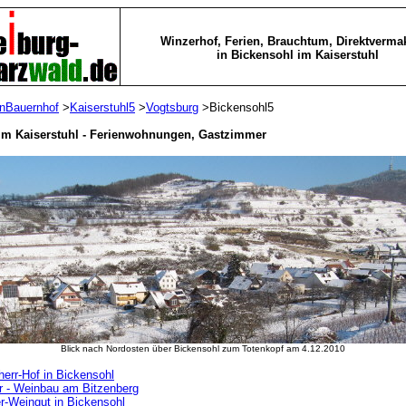
Winzerhof, Ferien, Brauchtum, Direktverma
in Bickensohl im Kaiserstuhl
enBauernhof
>
Kaiserstuhl5
>
Vogtsburg
>Bickensohl5
im Kaiserstuhl -
Ferienwohnungen, Gastzimmer
Blick nach Nordosten über Bickensohl zum Totenkopf am 4.12.2010
err-Hof in Bickensohl
r - Weinbau am Bitzenberg
r-Weingut in Bickensohl