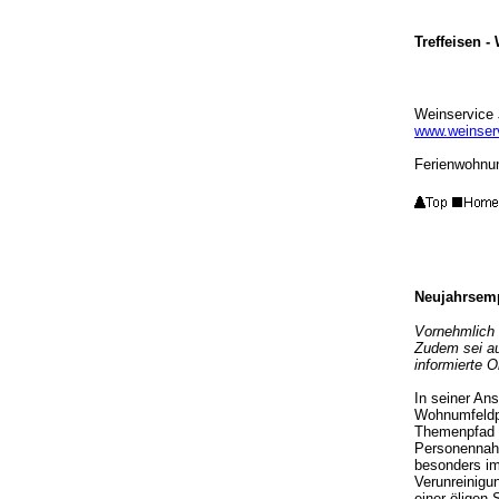
Treffeisen -
Weinservice 
www.weinserv
Ferienwohnun
Neujahrsem
Vornehmlich 
Zudem sei au
informierte 
In seiner An
Wohnumfeldpr
Themenpfad "
Personennahv
besonders im
Verunreinigu
einer öligen