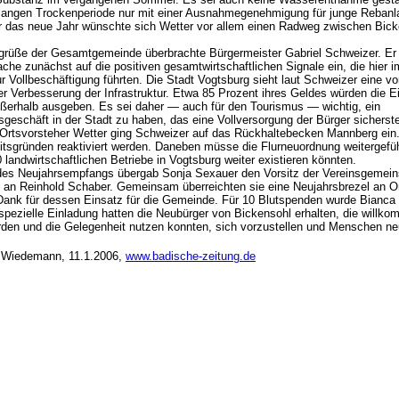
langen Trockenperiode nur mit einer Ausnahmegenehmigung für junge Rebanl
 das neue Jahr wünschte sich Wetter vor allem einen Radweg zwischen Bick
grüße der Gesamtgemeinde überbrachte Bürgermeister Gabriel Schweizer. Er 
che zunächst auf die positiven gesamtwirtschaftlichen Signale ein, die hier 
 Vollbeschäftigung führten. Die Stadt Vogtsburg sieht laut Schweizer eine vor
er Verbesserung der Infrastruktur. Etwa 85 Prozent ihres Geldes würden die 
ßerhalb ausgeben. Es sei daher — auch für den Tourismus — wichtig, ein
geschäft in der Stadt zu haben, das eine Vollversorgung der Bürger sicherste
Ortsvorsteher Wetter ging Schweizer auf das Rückhaltebecken Mannberg ein.
itsgründen reaktiviert werden. Daneben müsse die Flurneuordnung weitergefü
 landwirtschaftlichen Betriebe in Vogtsburg weiter existieren könnten.
es Neujahrsempfangs übergab Sonja Sexauer den Vorsitz der Vereinsgemein
an Reinhold Schaber. Gemeinsam überreichten sie eine Neujahrsbrezel an O
ank für dessen Einsatz für die Gemeinde. Für 10 Blutspenden wurde Bianca
 spezielle Einladung hatten die Neubürger von Bickensohl erhalten, die willk
den und die Gelegenheit nutzen konnten, sich vorzustellen und Menschen n
 Wiedemann, 11.1.2006,
www.badische-zeitung.de