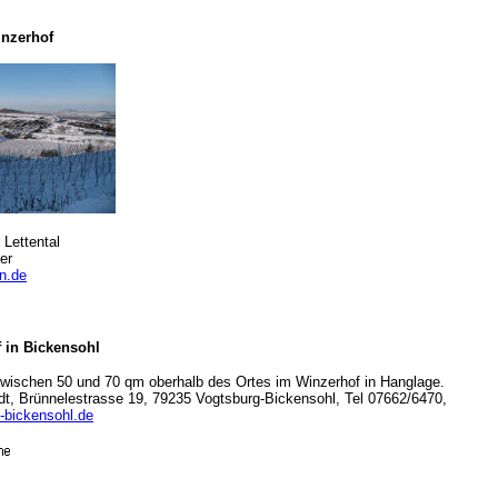
inzerhof
 Lettental
er
n.de
 in Bickensohl
wischen 50 und 70 qm oberhalb des Ortes im Winzerhof in Hanglage.
t, Brünnelestrasse 19, 79235 Vogtsburg-Bickensohl, Tel 07662/6470,
-bickensohl.de