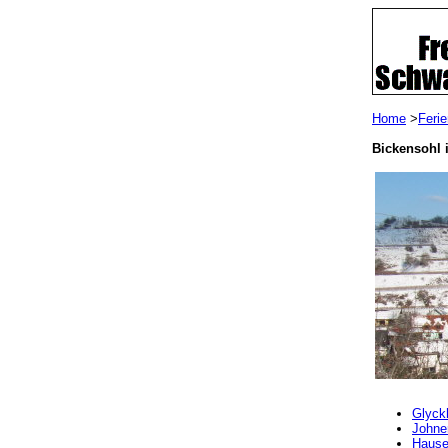
Home
>
Feri
Bickensohl 
Glyckh
Johne
Hause