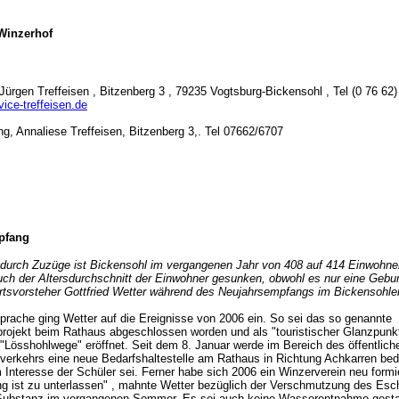
 Winzerhof
Jürgen Treffeisen , Bitzenberg 3 , 79235 Vogtsburg-Bickensohl , Tel (0 76 62)
ice-treffeisen.de
g, Annaliese Treffeisen, Bitzenberg 3,. Tel 07662/6707
pfang
durch Zuzüge ist Bickensohl im vergangenen Jahr von 408 auf 414 Einwohn
ch der Altersdurchschnitt der Einwohner gesunken, obwohl es nur eine Gebur
Ortsvorsteher Gottfried Wetter während des Neujahrsempfangs im Bickensohle
sprache ging Wetter auf die Ereignisse von 2006 ein. So sei das so genannte
ojekt beim Rathaus abgeschlossen worden und als "touristischer Glanzpunk
Lösshohlwege" eröffnet. Seit dem 8. Januar werde im Bereich des öffentlich
erkehrs eine neue Bedarfshaltestelle am Rathaus in Richtung Achkarren bed
 Interesse der Schüler sei. Ferner habe sich 2006 ein Winzerverein neu formi
ng ist zu unterlassen" , mahnte Wetter bezüglich der Verschmutzung des Es
 Substanz im vergangenen Sommer. Es sei auch keine Wasserentnahme gestat