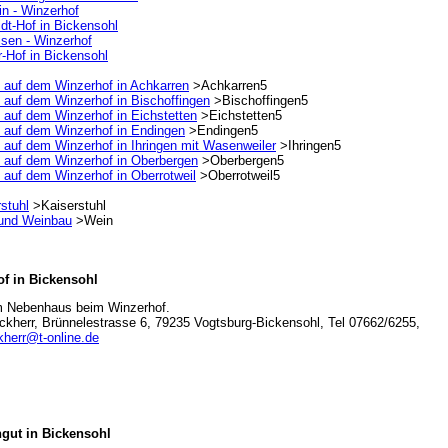
in - Winzerhof
dt-Hof in Bickensohl
isen - Winzerhof
-Hof in Bickensohl
n auf dem Winzerhof in Achkarren
>Achkarren5
 auf dem Winzerhof in Bischoffingen
>Bischoffingen5
 auf dem Winzerhof in Eichstetten
>Eichstetten5
n auf dem Winzerhof in Endingen
>Endingen5
 auf dem Winzerhof in Ihringen mit Wasenweiler
>Ihringen5
n auf dem Winzerhof in Oberbergen
>Oberbergen5
 auf dem Winzerhof in Oberrotweil
>Oberrotweil5
stuhl
>Kaiserstuhl
und Weinbau
>Wein
of in Bickensohl
m Nebenhaus beim Winzerhof.
kherr, Brünnelestrasse 6, 79235 Vogtsburg-Bickensohl, Tel 07662/6255,
herr@t-online.de
gut in Bickensohl