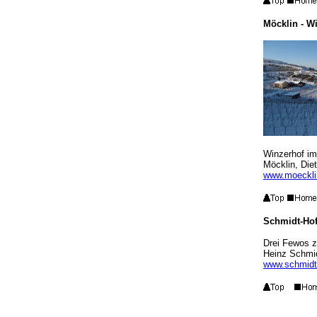
Möcklin - W
Winzerhof im
Möcklin, Diet
www.moeckli
S
chmidt-Hof
Drei Fewos z
Heinz Schmid
www.schmidt