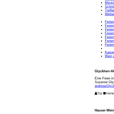
Möckl
S
chmi
Treffe
Wetter
Ferie
Ferien
Ferien
Ferie
Ferien
Ferie
Ferien
Kaiser
Wein 
Glyckherr-H
Eine Fewo i
Susanne Glyc
andreasGlyck
Hauser-Wein