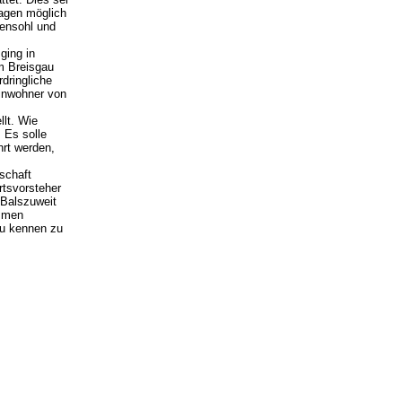
agen möglich
ensohl und
ging in
im Breisgau
dringliche
Einwohner von
llt. Wie
 Es solle
hrt werden,
schaft
rtsvorsteher
 Balszuweit
ommen
eu kennen zu