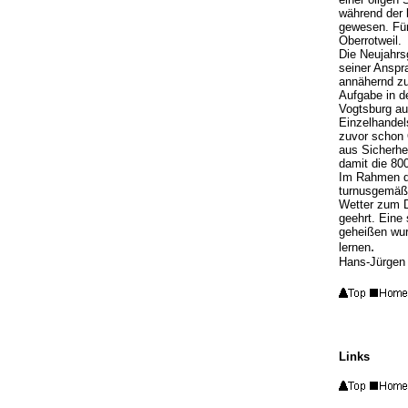
während der 
gewesen. Für
Oberrotweil.
Die Neujahrs
seiner Anspra
annähernd zur
Aufgabe in d
Vogtsburg au
Einzelhandels
zuvor schon 
aus Sicherhe
damit die 800
Im Rahmen d
turnusgemäß 
Wetter zum D
geehrt. Eine
geheißen wur
.
lernen
Hans-Jürgen
Links