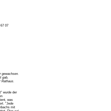
 67 07
er gewachsen.
t gab,
r Rathaus.
t" wurde der
en
ient, was
ert. "Jede
chbachs mit
tet. Dies sei