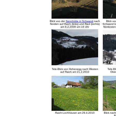
Blick von der
Sennhütte in Schwand
nach
Blick v
Norden auf Raich (links) und Ried (rechts)
Schwand k
am 8.2.2008 um 16 Uhr
Nordosten 
Tele-Blick von Hohenegg nach Westen
Tele-B
auf Raich am 21.2.2010
Ober
Raich-Lochhäuser am 29.4.2010
Blick nac
R