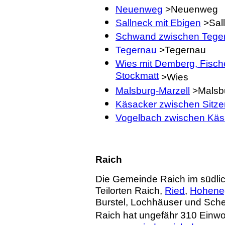
Neuenweg
>Neuenweg
Sallneck mit Ebigen
>Sal
Schwand zwischen Tege
Tegernau
>Tegernau
Wies mit Demberg, Fisc
Stockmatt
>Wies
Malsburg-Marzell
>Malsbu
Käsacker zwischen Sitze
Vogelbach zwischen Käs
Raich
Die Gemeinde Raich im südli
Teilorten Raich,
Ried
,
Hohene
Burstel, Lochhäuser und Sch
Raich hat ungefähr 310 Einwo