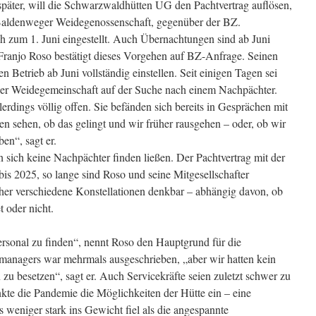
 später, will die Schwarzwaldhütten UG den Pachtvertrag auflösen,
r Baldenweger Weidegenossenschaft, gegenüber der BZ.
h zum 1. Juni eingestellt. Auch Übernachtungen sind ab Juni
 Franjo Roso bestätigt dieses Vorgehen auf BZ-Anfrage. Seinen
 Betrieb ab Juni vollständig einstellen. Seit einigen Tagen sei
r Weidegemeinschaft auf der Suche nach einem Nachpächter.
lerdings völlig offen. Sie befänden sich bereits in Gesprächen mit
en sehen, ob das gelingt und wir früher rausgehen – oder, ob wir
ben“, sagt er.
nn sich keine Nachpächter finden ließen. Der Pachtvertrag mit der
s 2025, so lange sind Roso und seine Mitgesellschafter
her verschiedene Konstellationen denkbar – abhängig davon, ob
t oder nicht.
ersonal zu finden“, nennt Roso den Hauptgrund für die
nmanagers war mehrmals ausgeschrieben, „aber wir hatten kein
 zu besetzen“, sagt er. Auch Servicekräfte seien zuletzt schwer zu
nkte die Pandemie die Möglichkeiten der Hütte ein – eine
s weniger stark ins Gewicht fiel als die angespannte