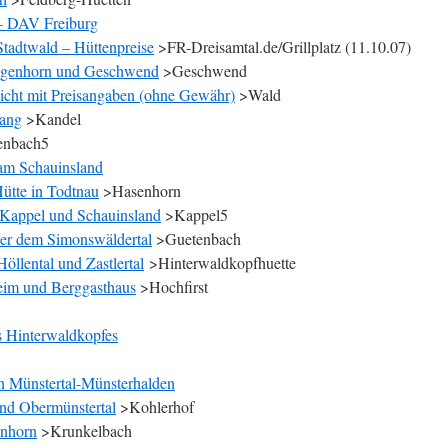
 – DAV Freiburg
Stadtwald – Hüttenpreise
>FR-Dreisamtal.de/Grillplatz (11.10.07)
zogenhorn und Geschwend
>Geschwend
sicht mit Preisangaben (ohne Gewähr)
>Wald
ang
>Kandel
enbach5
 am Schauinsland
ütte in Todtnau
>Hasenhorn
-Kappel und Schauinsland
>Kappel5
ber dem Simonswäldertal
>Guetenbach
öllental und Zastlertal
>Hinterwaldkopfhuette
heim und Berggasthaus
>Hochfirst
 Hinterwaldkopfes
in Münstertal-Münsterhalden
und Obermünstertal
>Kohlerhof
enhorn
>Krunkelbach