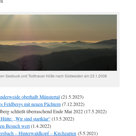
en
chen Seebuck und Todtnauer Hütte nach Südwesten am 23.1.2008
inderweide oberhalb Münstertal
(21.5.2023)
s Feldbergs mit neuen Pächtern
(7.12.2022)
berg schließt überraschend Ende Mai 2022 (17.5.2022)
Hütte: „Wir sind startklar“
(13.5.2022)
nen Besuch wert
(1.4.2022)
ersbach – Hinterwaldkopf – Kirchzarten
(5.5.2021)