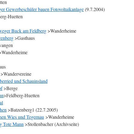
tten
ger Gewerbeschüler bauen Fotovoltaikanlage
(9.7.2004)
erg-Huetten
weger Buck am Feldberg
>Wanderheime
renberg
>Gasthaus
wangen
>Wanderheime
aus
>Wandervereine
erried und Schauinsland
pf
>Berge
hn
>Feldberg-Huetten
al
chen
>Batzenberg1 (22.7.2005)
hen Wies und Tegernau
>Wanderheime
ng Tote Mann
>Stollenbacher (Archivseite)