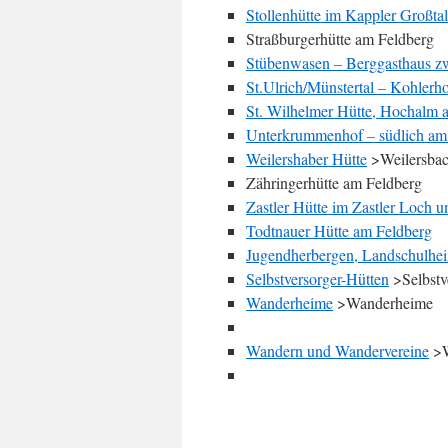
Stollenhütte im Kappler Großtal
Straßburgerhütte am Feldberg
Stübenwasen – Berggasthaus zw
St.Ulrich/Münstertal – Kohlerh
St. Wilhelmer Hütte, Hochalm 
Unterkrummenhof – südlich am
Weilershaber Hütte
>Weilersba
Zähringerhütte am Feldberg
Zastler Hütte im Zastler Loch u
Todtnauer Hütte am Feldberg
Jugendherbergen, Landschulhe
Selbstversorger-Hütten
>Selbstv
Wanderheime
>Wanderheime
Wandern und Wandervereine
>W