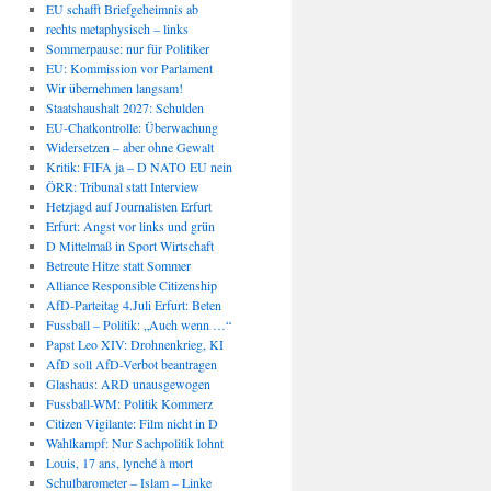
EU schafft Briefgeheimnis ab
rechts metaphysisch – links
Sommerpause: nur für Politiker
EU: Kommission vor Parlament
Wir übernehmen langsam!
Staatshaushalt 2027: Schulden
EU-Chatkontrolle: Überwachung
Widersetzen – aber ohne Gewalt
Kritik: FIFA ja – D NATO EU nein
ÖRR: Tribunal statt Interview
Hetzjagd auf Journalisten Erfurt
Erfurt: Angst vor links und grün
D Mittelmaß in Sport Wirtschaft
Betreute Hitze statt Sommer
Alliance Responsible Citizenship
AfD-Parteitag 4.Juli Erfurt: Beten
Fussball – Politik: „Auch wenn …“
Papst Leo XIV: Drohnenkrieg, KI
AfD soll AfD-Verbot beantragen
Glashaus: ARD unausgewogen
Fussball-WM: Politik Kommerz
Citizen Vigilante: Film nicht in D
Wahlkampf: Nur Sachpolitik lohnt
Louis, 17 ans, lynché à mort
Schulbarometer – Islam – Linke