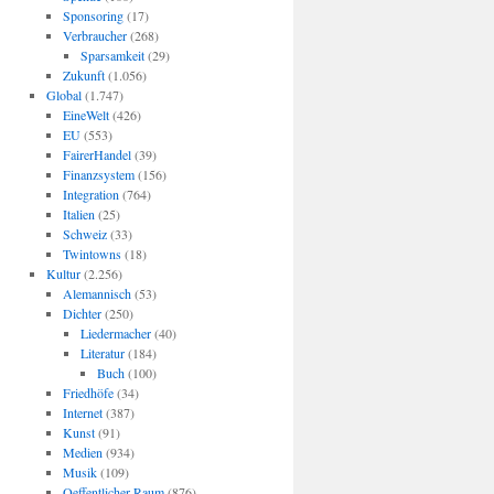
Sponsoring
(17)
Verbraucher
(268)
Sparsamkeit
(29)
Zukunft
(1.056)
Global
(1.747)
EineWelt
(426)
EU
(553)
FairerHandel
(39)
Finanzsystem
(156)
Integration
(764)
Italien
(25)
Schweiz
(33)
Twintowns
(18)
Kultur
(2.256)
Alemannisch
(53)
Dichter
(250)
Liedermacher
(40)
Literatur
(184)
Buch
(100)
Friedhöfe
(34)
Internet
(387)
Kunst
(91)
Medien
(934)
Musik
(109)
Oeffentlicher Raum
(876)