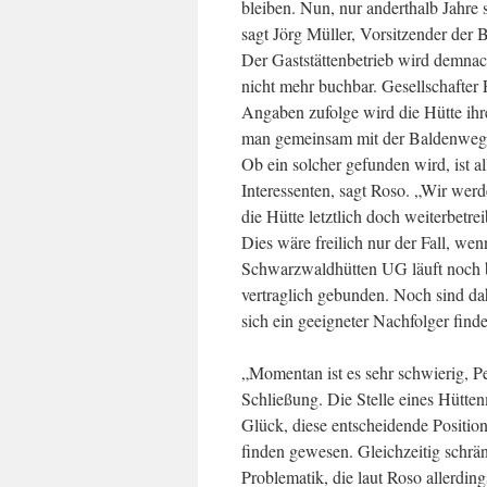
bleiben. Nun, nur anderthalb Jahre
sagt Jörg Müller, Vorsitzender de
Der Gaststättenbetrieb wird demnac
nicht mehr buchbar. Gesellschafter
Angaben zufolge wird die Hütte ihren
man gemeinsam mit der Baldenwege
Ob ein solcher gefunden wird, ist al
Interessenten, sagt Roso. „Wir werd
die Hütte letztlich doch weiterbetrei
Dies wäre freilich nur der Fall, we
Schwarzwaldhütten UG läuft noch bi
vertraglich gebunden. Noch sind da
sich ein geeigneter Nachfolger finde
„Momentan ist es sehr schwierig, P
Schließung. Die Stelle eines Hütte
Glück, diese entscheidende Position
finden gewesen. Gleichzeitig schrä
Problematik, die laut Roso allerding