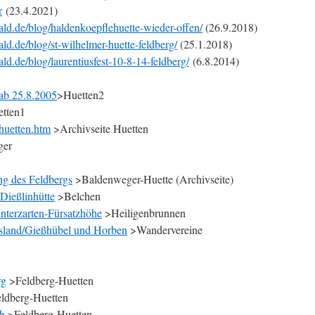
r
(23.4.2021)
ld.de/blog/haldenkoepflehuette-wieder-offen/
(26.9.2018)
d.de/blog/st-wilhelmer-huette-feldberg/
(25.1.2018)
d.de/blog/laurentiusfest-10-8-14-feldberg/
(6.8.2014)
 ab 25.8.2005
>Huetten2
tten1
huetten.htm
>Archivseite Huetten
ger
g des Feldbergs
>Baldenweger-Huette (Archivseite)
Dießlinhütte
>Belchen
nterzarten-Fürsatzhöhe
>Heiligenbrunnen
sland/Gießhübel und Horben
>Wandervereine
rg
>Feldberg-Huetten
ldberg-Huetten
ch
>Feldberg-Huetten