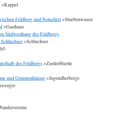
>Kappel
ischen Feldberg und Notschrei
>Stuebenwasen
of
>Gasthaus
am Südwesthang des Feldbergs
 Schluchsee
>Schluchsee
ch5
nterhalb des Feldbergs
>ZastlerHuette
ime und Gruppenhäuser
>Jugendherberge
ersorger
andervereine