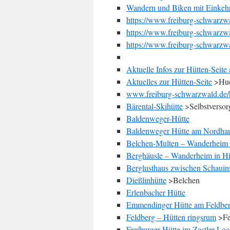
Wandern und Biken mit Einkeh
https://www.freiburg-schwarzwa
https://www.freiburg-schwarzwal
https://www.freiburg-schwarzwal
Aktuelle Infos zur Hütten-Seite
Aktuelles zur Hütten-Seite
>Hue
www.freiburg-schwarzwald.de/
Bärental-Skihütte
>Selbstversor
Baldenweger-Hütte
Baldenweger Hütte am Nordhan
Belchen-Multen – Wanderheim 
Berghäusle – Wanderheim in Hi
Berglusthaus zwischen Schauin
Dießlinhütte
>Belchen
Erlenbacher Hütte
Emmendinger Hütte am Feldbe
Feldberg – Hütten ringsrum
>Fe
Freiburger Hütte im Zastler Lo