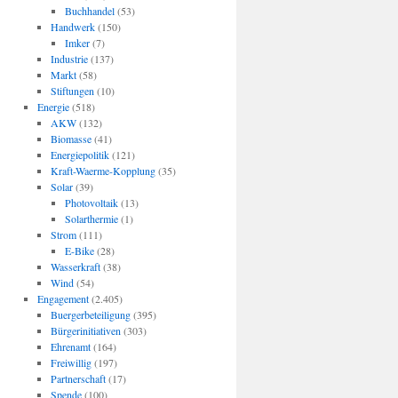
Buchhandel
(53)
Handwerk
(150)
Imker
(7)
Industrie
(137)
Markt
(58)
Stiftungen
(10)
Energie
(518)
AKW
(132)
Biomasse
(41)
Energiepolitik
(121)
Kraft-Waerme-Kopplung
(35)
Solar
(39)
Photovoltaik
(13)
Solarthermie
(1)
Strom
(111)
E-Bike
(28)
Wasserkraft
(38)
Wind
(54)
Engagement
(2.405)
Buergerbeteiligung
(395)
Bürgerinitiativen
(303)
Ehrenamt
(164)
Freiwillig
(197)
Partnerschaft
(17)
Spende
(100)