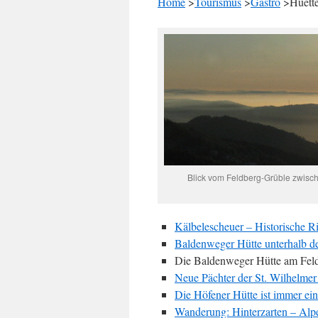
Home
>
Tourismus
>
Gastro
>Huett
Blick vom Feldberg-Grüble zwis
Kälbelescheuer – Historische R
Baldenweger Hütte unterhalb de
Die Baldenweger Hütte am Feld
Neue Pächter der St. Wilhelmer 
Die Höfener Hütte ist immer ei
Wanderung: Hinterzarten – Alp