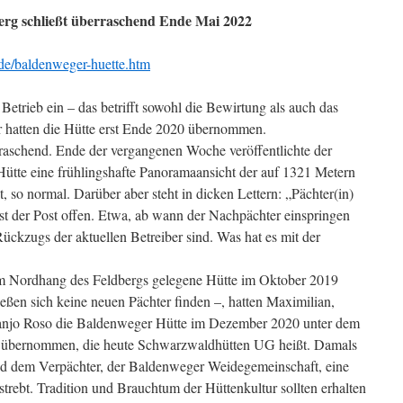
erg schließt überraschend Ende Mai 2022
de/baldenweger-huette.htm
n Betrieb ein – das betrifft sowohl die Bewirtung als auch das
 hatten die Hütte erst Ende 2020 übernommen.
raschend. Ende der vergangenen Woche veröffentlichte der
ütte eine frühlingshafte Panoramaansicht der auf 1321 Metern
 so normal. Darüber aber steht in dicken Lettern: „Pächter(in)
sst der Post offen. Etwa, ab wann der Nachpächter einspringen
ückzugs der aktuellen Betreiber sind. Was hat es mit der
m Nordhang des Feldbergs gelegene Hütte im Oktober 2019
eßen sich keine neuen Pächter finden –, hatten Maximilian,
njo Roso die Baldenweger Hütte im Dezember 2020 unter dem
 übernommen, die heute Schwarzwaldhütten UG heißt. Damals
d dem Verpächter, der Baldenweger Weidegemeinschaft, eine
trebt. Tradition und Brauchtum der Hüttenkultur sollten erhalten