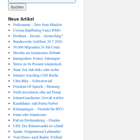
Wenn die Ergebnisse der automatischen Vervollständigung verfügbar sind, benutze die P
Neue Artikel
Nullsumme – Zero Sum Mindset
Corona Impfbetrug Fauci WHO
Drohnen – Eiszeit – Atomschlag?
Bundeswehr Gelöbnis 20.7.2026
50.000 Migranten 24 Std Ceuta
Muslim zur Islamismus-Debatte
Immigration: France Allemagne
Terror zu 94 Prozent islamistisch
Staat: frei statt links oder rechts
Islamist Anschlag CSD Berlin
Ultra Bike – Schwarzwald
Freedom Of Speech – Meinung
Nicht investieren oder auf Pump
IslamoGauchisme: Gewalt wächst
Kandidatur- statt Partei-Verbot
Klimaanlagen – Verzicht für IPCC
Islam oder Islamismus
Patt im Drohnenkrieg – Frieden
UHI: Der Klimawandel ist schuld
Spahn: Doppelmoral Leihmutter
Vom Elsass nach Baden: Freibad