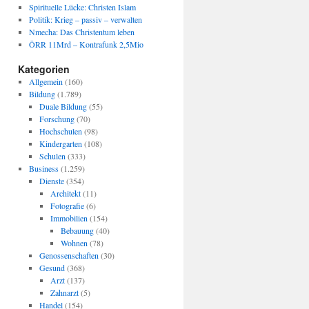
Spirituelle Lücke: Christen Islam
Politik: Krieg – passiv – verwalten
Nmecha: Das Christentum leben
ÖRR 11Mrd – Kontrafunk 2,5Mio
Kategorien
Allgemein
(160)
Bildung
(1.789)
Duale Bildung
(55)
Forschung
(70)
Hochschulen
(98)
Kindergarten
(108)
Schulen
(333)
Business
(1.259)
Dienste
(354)
Architekt
(11)
Fotografie
(6)
Immobilien
(154)
Bebauung
(40)
Wohnen
(78)
Genossenschaften
(30)
Gesund
(368)
Arzt
(137)
Zahnarzt
(5)
Handel
(154)