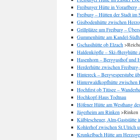
Freiburger Hütte in Vorarlberg
Freiburg – Hütten der Stadt im 
Gisibodenhütte zwischen Her
Grillplätze um Freiburg – Über
Gummenhütte am Kandel-Südh
Gschasihütte ob Elzach
>Reich
Haldenköpfle – Ski-/Berghütte
Hasenhorn – Berggasthof und H
Herderhütte zwischen Freiburg
Hintereck – Bergvesperstube ü
Hinterwaldkopfhütte zwischen H
Hochfirst ob Titisee – Wander
Hochkopf-Haus Todtnau
Höfener Hütte am Westhang des
Jägerheim am Rinken
>Rinken
Kälblescheuer, Alm-Gaststätte 
Kohlerhof zwischen St.Ulrich 
Krunkelbach Hütte am Herzog