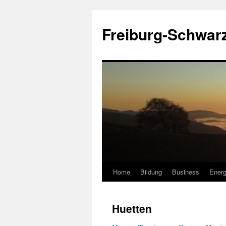
Zum
Inhalt
Freiburg-Schwar
springen
Home
Bildung
Business
Energ
Huetten