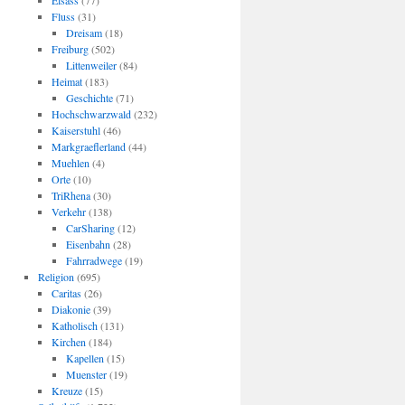
Elsass
(77)
Fluss
(31)
Dreisam
(18)
Freiburg
(502)
Littenweiler
(84)
Heimat
(183)
Geschichte
(71)
Hochschwarzwald
(232)
Kaiserstuhl
(46)
Markgraeflerland
(44)
Muehlen
(4)
Orte
(10)
TriRhena
(30)
Verkehr
(138)
CarSharing
(12)
Eisenbahn
(28)
Fahrradwege
(19)
Religion
(695)
Caritas
(26)
Diakonie
(39)
Katholisch
(131)
Kirchen
(184)
Kapellen
(15)
Muenster
(19)
Kreuze
(15)