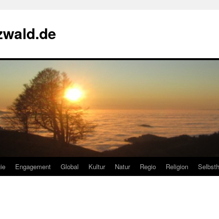
zwald.de
ie
Engagement
Global
Kultur
Natur
Regio
Religion
Selbsth