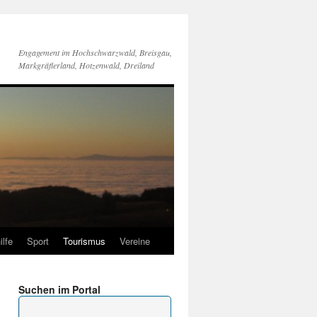
Engagement im Hochschwarzwald, Breisgau,
Markgräflerland, Hotzenwald, Dreiland
ilfe
Sport
Tourismus
Vereine
Suchen im Portal