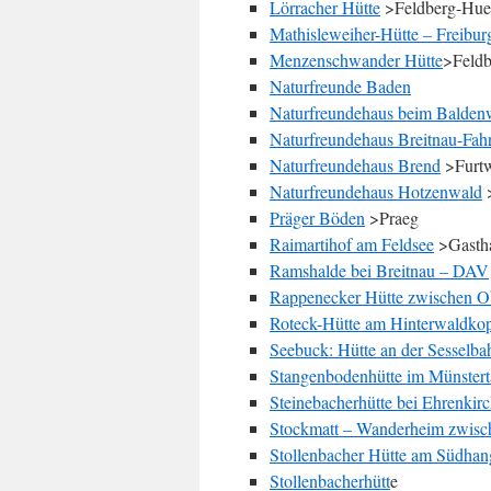
Lörracher Hütte
>Feldberg-Hue
Mathisleweiher-Hütte – Freibur
Menzenschwander Hütte
>Feldb
Naturfreunde Baden
Naturfreundehaus beim Balden
Naturfreundehaus Breitnau-Fah
Naturfreundehaus Brend
>Furt
Naturfreundehaus Hotzenwald
Präger Böden
>Praeg
Raimartihof am Feldsee
>Gasth
Ramshalde bei Breitnau – DAV
Rappenecker Hütte zwischen Ob
Roteck-Hütte am Hinterwaldko
Seebuck: Hütte an der Sesselba
Stangenbodenhütte im Münstert
Steinebacherhütte bei Ehrenkir
Stockmatt – Wanderheim zwisc
Stollenbacher Hütte am Südha
Stollenbacherhütt
e