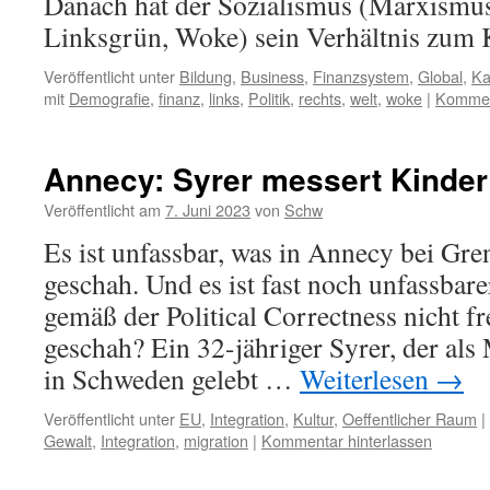
Danach hat der Sozialismus (Marxism
Linksgrün, Woke) sein Verhältnis zum 
Veröffentlicht unter
Bildung
,
Business
,
Finanzsystem
,
Global
,
Ka
mit
Demografie
,
finanz
,
links
,
Politik
,
rechts
,
welt
,
woke
|
Komment
Annecy: Syrer messert Kinder
Veröffentlicht am
7. Juni 2023
von
Schw
Es ist unfassbar, was in Annecy bei Gr
geschah. Und es ist fast noch unfassbar
gemäß der Political Correctness nicht fr
geschah? Ein 32-jähriger Syrer, der als
in Schweden gelebt …
Weiterlesen
→
Veröffentlicht unter
EU
,
Integration
,
Kultur
,
Oeffentlicher Raum
|
Gewalt
,
Integration
,
migration
|
Kommentar hinterlassen