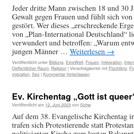
Jeder dritte Mann zwischen 18 und 30 J
Gewalt gegen Frauen und fühlt sich von
gestört. Wer dieses „erschreckende Erge
von „Plan-International Deutschland“ lie
verwundert und betroffen: „Warum entw
jungen Männer …
Weiterlesen
→
Veröffentlicht unter
Bildung
,
EineWelt
,
Frauen
,
Integration
,
Inter
Oeffentlicher Raum
,
Religion
|
Verschlagwortet mit
Flüchtling
,
Fr
migration
,
Sex
|
Kommentar hinterlassen
Ev. Kirchentag „Gott ist queer
Veröffentlicht am
12. Juni 2023
von
Schw
Auf dem 38. Evangelische Kirchentag i
trafen sich Protestierende statt Protestan
politisierten Kirche zum lauten Bekenntn