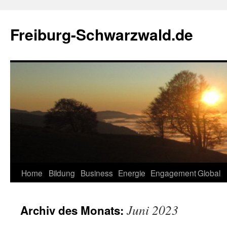
Zum
Inhalt
Freiburg-Schwarzwald.de
springen
Home
Bildung
Business
Energie
Engagement
Global
Juni 2023
Archiv des Monats: