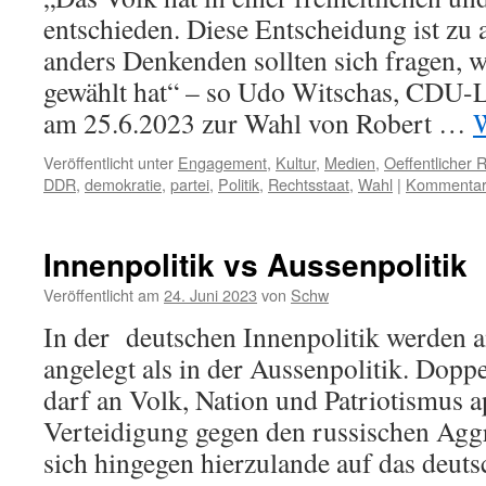
entschieden. Diese Entscheidung ist zu 
anders Denkenden sollten sich fragen, w
gewählt hat“ – so Udo Witschas, CDU-
am 25.6.2023 zur Wahl von Robert …
W
Veröffentlicht unter
Engagement
,
Kultur
,
Medien
,
Oeffentlicher
DDR
,
demokratie
,
partei
,
Politik
,
Rechtsstaat
,
Wahl
|
Kommentar 
Innenpolitik vs Aussenpolitik
Veröffentlicht am
24. Juni 2023
von
Schw
In der deutschen Innenpolitik werden 
angelegt als in der Aussenpolitik. Dopp
darf an Volk, Nation und Patriotismus a
Verteidigung gegen den russischen Aggr
sich hingegen hierzulande auf das deuts