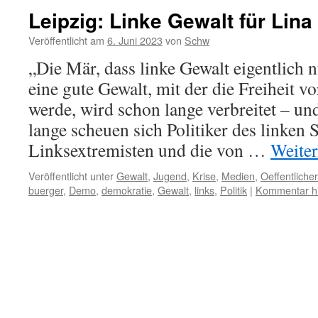
Leipzig: Linke Gewalt für Lina
Veröffentlicht am
6. Juni 2023
von
Schw
„Die Mär, dass linke Gewalt eigentlich 
eine gute Gewalt, mit der die Freiheit v
werde, wird schon lange verbreitet – u
lange scheuen sich Politiker des linken
Linksextremisten und die von …
Weite
Veröffentlicht unter
Gewalt
,
Jugend
,
Krise
,
Medien
,
Oeffentlich
buerger
,
Demo
,
demokratie
,
Gewalt
,
links
,
Politik
|
Kommentar hi