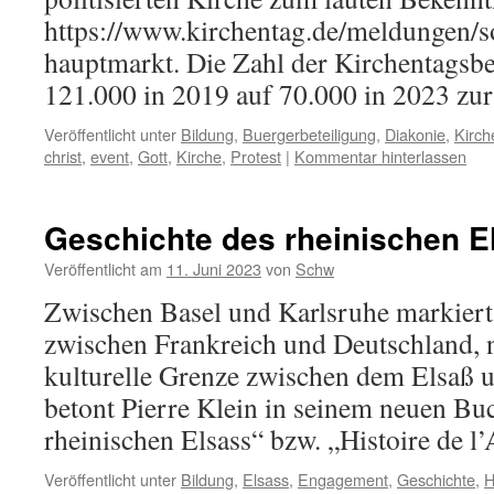
https://www.kirchentag.de/meldungen/so
hauptmarkt. Die Zahl der Kirchentagsb
121.000 in 2019 auf 70.000 in 2023 zur
Veröffentlicht unter
Bildung
,
Buergerbeteiligung
,
Diakonie
,
Kirch
christ
,
event
,
Gott
,
Kirche
,
Protest
|
Kommentar hinterlassen
Geschichte des rheinischen E
Veröffentlicht am
11. Juni 2023
von
Schw
Zwischen Basel und Karlsruhe markiert
zwischen Frankreich und Deutschland, n
kulturelle Grenze zwischen dem Elsaß 
betont Pierre Klein in seinem neuen Bu
rheinischen Elsass“ bzw. „Histoire de l’
Veröffentlicht unter
Bildung
,
Elsass
,
Engagement
,
Geschichte
,
H