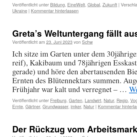
Veröffentlicht unter
Bildung
,
EineWelt
,
Global
,
Zukunft
|
Verschla
Ukraine
|
Kommentar hinterlassen
Greta’s Weltuntergang fällt au
Veröffentlicht am
23. Juni 2023
von
Schw
Ich sitze im Garten unter dem 30jährig
reif), Kakibaum und 78jährigen Esskas
gerade) und höre den abertausenden Bie
Ernten des Blütennektars summen. Auge
Frühjahr war kalt und verregnet – …
We
Veröffentlicht unter
Freiburg
,
Garten
,
Landwirt
,
Natur
,
Regio
,
Vog
Ernte
,
Gärtner
,
Grundwasser
,
imker
,
Natur
|
Kommentar hinterla
Der Rückzug vom Arbeitsmark