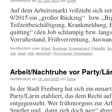
Veröffentlicht am
20. Juni 2023
von
Schw
Auf dem Arbeitsmarkt vollzieht sich sei
9/2015 ein „großer Rückzug“ bzw. „Big
Teilzeitbeschäftigung, Krankmeldung, B
quitting“ (den Job schlampig bzw. lang
Vorruhestand, Frühverrentung, Auswan
Veröffentlicht unter
Arbeit
,
Business
,
Engagement
,
Freiwillig
,
So
Job
,
staat
,
volk
,
wirtschaft
|
Kommentar hinterlassen
Arbeit/Nachtruhe vor Party/Lä
Veröffentlicht am
19. Juni 2023
von
Schw
In der Stadt Freiburg hat sich ein neuar
Party/Lärm etabliert, das dem Recht au
entgegensteht. Wer frühmorgens zur Arbe
Spießer und „dann zieh doch weg“ abget