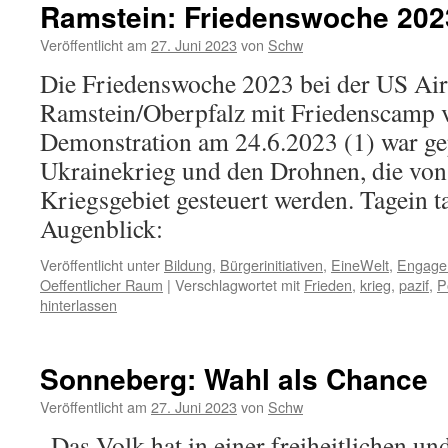
Ramstein: Friedenswoche 202
Veröffentlicht am
27. Juni 2023
von
Schw
Die Friedenswoche 2023 bei der US Air
Ramstein/Oberpfalz mit Friedenscamp 
Demonstration am 24.6.2023 (1) war g
Ukrainekrieg und den Drohnen, die von
Kriegsgebiet gesteuert werden. Tagein t
Augenblick:
Veröffentlicht unter
Bildung
,
Bürgerinitiativen
,
EineWelt
,
Engage
Oeffentlicher Raum
|
Verschlagwortet mit
Frieden
,
krieg
,
pazif
,
Po
hinterlassen
Sonneberg: Wahl als Chance
Veröffentlicht am
27. Juni 2023
von
Schw
„Das Volk hat in einer freiheitlichen 