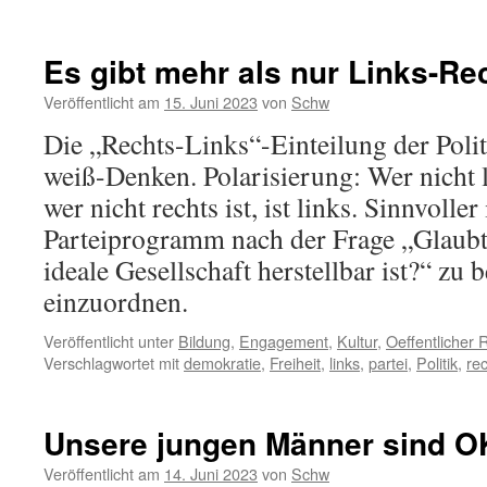
Es gibt mehr als nur Links-Re
Veröffentlicht am
15. Juni 2023
von
Schw
Die „Rechts-Links“-Einteilung der Polit
weiß-Denken. Polarisierung: Wer nicht li
wer nicht rechts ist, ist links. Sinnvoller 
Parteiprogramm nach der Frage „Glaubt
ideale Gesellschaft herstellbar ist?“ zu 
einzuordnen.
Veröffentlicht unter
Bildung
,
Engagement
,
Kultur
,
Oeffentlicher
Verschlagwortet mit
demokratie
,
Freiheit
,
links
,
partei
,
Politik
,
re
Unsere jungen Männer sind O
Veröffentlicht am
14. Juni 2023
von
Schw