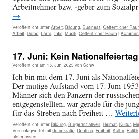
Arbeitnehmer bzw. -geber zum Sozial
→
Veröffentlicht unter
Arbeit
,
Bildung
,
Business
,
Oeffentlicher Ra
Arbeit
,
Demo
,
Lärm
,
links
,
Musik
,
Oeffentlicher Raum
|
Kommenta
17. Juni: Kein Nationalfeiertag
Veröffentlicht am
15. Juni 2023
von
Schw
Ich bin mit dem 17. Juni als Nationalfe
Der mutige Aufstand vom 17. Juni 1953,
Männer sich den Panzern der russischen
entgegenstellten, war gerade für die ju
für das Streben nach Freiheit …
Weiter
Veröffentlicht unter
Bildung
,
Bürgerinitiativen
,
Heimat
,
Kultur
,
Me
Verschlagwortet mit
demokratie
,
Deutsch
,
Freiheit
,
Kultur
,
Politik
hinterlassen