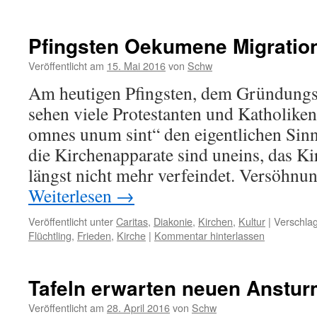
Pfingsten Oekumene Migratio
Veröffentlicht am
15. Mai 2016
von
Schw
Am heutigen Pfingsten, dem Gründungsf
sehen viele Protestanten und Katholiken
omnes unum sint“ den eigentlichen Sinn
die Kirchenapparate sind uneins, das K
längst nicht mehr verfeindet. Versöhnu
Weiterlesen
→
Veröffentlicht unter
Caritas
,
Diakonie
,
Kirchen
,
Kultur
|
Verschlag
Flüchtling
,
Frieden
,
Kirche
|
Kommentar hinterlassen
Tafeln erwarten neuen Anstu
Veröffentlicht am
28. April 2016
von
Schw