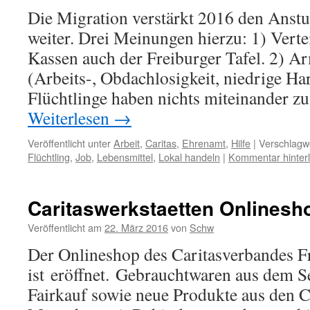
Die Migration verstärkt 2016 den Anstu
weiter. Drei Meinungen hierzu: 1) Vert
Kassen auch der Freiburger Tafel. 2) A
(Arbeits-, Obdachlosigkeit, niedrige Ha
Flüchtlinge haben nichts miteinander zu
Weiterlesen
→
Veröffentlicht unter
Arbeit
,
Caritas
,
Ehrenamt
,
Hilfe
|
Verschlagwo
Flüchtling
,
Job
,
Lebensmittel
,
Lokal handeln
|
Kommentar hinter
Caritaswerkstaetten Onlinesh
Veröffentlicht am
22. März 2016
von
Schw
Der Onlineshop des Caritasverbandes F
ist eröffnet. Gebrauchtwaren aus dem
Fairkauf sowie neue Produkte aus den C