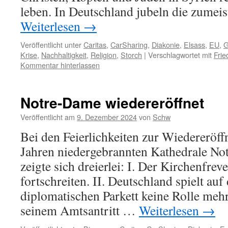
leben. In Deutschland jubeln die zumei
Weiterlesen
→
Veröffentlicht unter
Caritas
,
CarSharing
,
Diakonie
,
Elsass
,
EU
,
G
Krise
,
Nachhaltigkeit
,
Religion
,
Storch
|
Verschlagwortet mit
Frie
Kommentar hinterlassen
Notre-Dame wiedereröffnet
Veröffentlicht am
9. Dezember 2024
von
Schw
Bei den Feierlichkeiten zur Wiedereröff
Jahren niedergebrannten Kathedrale No
zeigte sich dreierlei: I. Der Kirchenfrev
fortschreiten. II. Deutschland spielt au
diplomatischen Parkett keine Rolle mehr
seinem Amtsantritt …
Weiterlesen
→