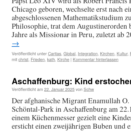
Papst Leo XIV wird als Robert Francis 
Chicago geboren, wechselte erst nach e
abgeschlossenen Mathematikstudium zu
Philosophie, trat dem Augustinerorden b
Jahre als Missionar in Peru, zuletzt ab
→
Veröffentlicht unter
Caritas
,
Global
,
Integration
,
Kirchen
,
Kultur
,
mit
christ
,
Frieden
,
kath
,
Kirche
|
Kommentar hinterlassen
Aschaffenburg: Kind erstoche
Veröffentlicht am
22. Januar 2025
von
Schw
Der afghanische Migrant Enamullah O. (
Schöntal-Park in Aschaffenburg am 22.
einem Küchenmesser gezielt eine Kinde
ersticht einen zweijährigen Buben und e