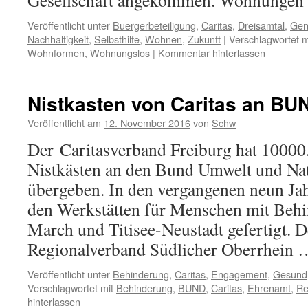
Gesellschaft angekommen. Wohnunge
Veröffentlicht unter
Buergerbeteiligung
,
Caritas
,
Dreisamtal
,
Gen
Nachhaltigkeit
,
Selbsthilfe
,
Wohnen
,
Zukunft
|
Verschlagwortet m
Wohnformen
,
Wohnungslos
|
Kommentar hinterlassen
Nistkasten von Caritas an BU
Veröffentlicht am
12. November 2016
von
Schw
Der Caritasverband Freiburg hat 10000.
Nistkästen an den Bund Umwelt und N
übergeben. In den vergangenen neun Ja
den Werkstätten für Menschen mit Behi
March und Titisee-Neustadt gefertigt.
Regionalverband Südlicher Oberrhein
Veröffentlicht unter
Behinderung
,
Caritas
,
Engagement
,
Gesund
Verschlagwortet mit
Behinderung
,
BUND
,
Caritas
,
Ehrenamt
,
Re
hinterlassen