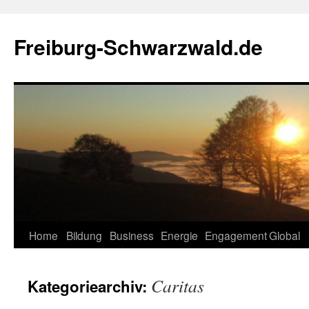
Zum
Inhalt
Freiburg-Schwarzwald.de
springen
Home
Bildung
Business
Energie
Engagement
Global
Caritas
Kategoriearchiv: