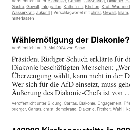
Veröffentlicht unter
Biomasse
,
Caritas
,
CarSharing
,
Diakonie
,
E-
Gastro
,
Gewalt
,
Integration
,
Katholisch
,
Kirchen
,
Kraft-Waerme-
Wasserkraft
,
Zukunft
|
Verschlagwortet mit
christ
,
Gewalt
,
Islam
hinterlassen
Wählernötigung der Diakonie?
Veröffentlicht am
3. Mai 2024
von
Schw
Präsident Rüdiger Schuch erklärte für d
Diakonie beschäftigten Menschen: „Wer
Überzeugung wählt, kann nicht in der D
Wer sich für die AfD einsetzt, muss geh
Äußerung des Diakonie-Chefs ist von
Veröffentlicht unter
Bildung
,
Caritas
,
Diakonie
,
Engagement
,
Pfl
buerger
,
Caritas
,
christ
,
demokratie
,
Diakonie
,
Freiheit
,
Wahl
|
Ko