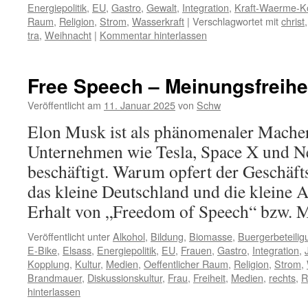
Energiepolitik
,
EU
,
Gastro
,
Gewalt
,
Integration
,
Kraft-Waerme-K
Raum
,
Religion
,
Strom
,
Wasserkraft
|
Verschlagwortet mit
christ
tra
,
Weihnacht
|
Kommentar hinterlassen
Free Speech – Meinungsfreihe
Veröffentlicht am
11. Januar 2025
von
Schw
Elon Musk ist als phänomenaler Macher
Unternehmen wie Tesla, Space X und Ne
beschäftigt. Warum opfert der Geschäft
das kleine Deutschland und die kleine 
Erhalt von „Freedom of Speech“ bzw. M
Veröffentlicht unter
Alkohol
,
Bildung
,
Biomasse
,
Buergerbeteilig
E-Bike
,
Elsass
,
Energiepolitik
,
EU
,
Frauen
,
Gastro
,
Integration
,
Kopplung
,
Kultur
,
Medien
,
Oeffentlicher Raum
,
Religion
,
Strom
,
Brandmauer
,
Diskussionskultur
,
Frau
,
Freiheit
,
Medien
,
rechts
,
R
hinterlassen