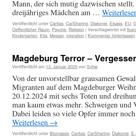
Mann, der sich mutig dazwischen stellt. 
dreijähriges Mädchen am …
Weiterles
Veröffentlicht unter
Caritas
,
CarSharing
,
Diakonie
,
Elsass
,
EU
,
G
Oeffentlicher Raum
,
Psyche
,
Religion
|
Verschlagwortet mit
fluec
Kindergarten
,
Kita
,
Messer
,
migration
|
Kommentar hinterlassen
Magdeburg Terror – Vergesse
Veröffentlicht am
13. Januar 2025
von
Schw
Von der unvorstellbar grausamen Gewalt
Migranten auf dem Magdeburger Weih
20.12.2024 mit sechs Toten und dreihund
man kaum etwas mehr. Schweigen und Ve
Dabei leiden so viele Opfer immer noch
Weiterlesen
→
Veröffentlicht unter
Biomasse
,
Caritas
,
CarSharing
,
Diakonie
,
E-