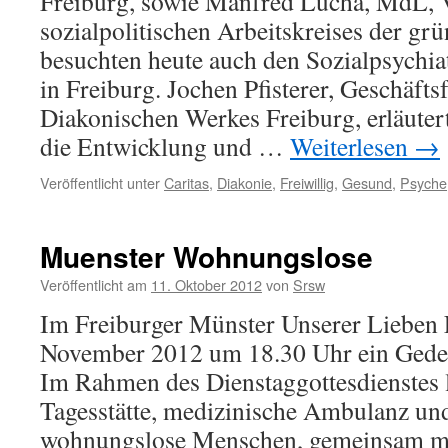
Freiburg, sowie Manfred Lucha, MdL, V
sozialpolitischen Arbeitskreises der gr
besuchten heute auch den Sozialpsychia
in Freiburg. Jochen Pfisterer, Geschäfts
Diakonischen Werkes Freiburg, erläute
die Entwicklung und …
Weiterlesen
→
Veröffentlicht unter
Caritas
,
Diakonie
,
Freiwillig
,
Gesund
,
Psyche
Muenster Wohnungslose
Veröffentlicht am
11. Oktober 2012
von
Srsw
Im Freiburger Münster Unserer Lieben F
November 2012 um 18.30 Uhr ein Gedenk
Im Rahmen des Dienstaggottesdienstes lä
Tagesstätte, medizinische Ambulanz und
wohnungslose Menschen, gemeinsam mi