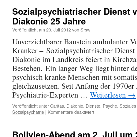
Sozialpsychiatrischer Dienst v
Diakonie 25 Jahre
Veröffentlicht am
20. Juli 2012
von
Srsw
Unverzichtbarer Baustein ambulanter V
Kranker – Sozialpsychiatrischer Dienst
Diakonie im Landkreis feiert in Kirchza
Bestehen. Ein langer Weg liegt hinter
psychisch kranke Menschen mit somati
gleichzusetzen. Seit Anfang der 1970er
Psychiatrie-Experten …
Weiterlesen
→
Veröffentlicht unter
Caritas
,
Diakonie
,
Dienste
,
Psyche
,
Soziales
Sozialpsychatrie
|
Kommentare deaktiviert
für
Sozialpsychiatrischer
Dienst
von
Bolivien-Abend am 2. Juli um 
Caritas-