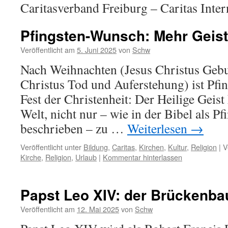
Caritasverband Freiburg – Caritas Inter
Pfingsten-Wunsch: Mehr Geist
Veröffentlicht am
5. Juni 2025
von
Schw
Nach Weihnachten (Jesus Christus Gebu
Christus Tod und Auferstehung) ist Pfin
Fest der Christenheit: Der Heilige Geis
Welt, nicht nur – wie in der Bibel als P
beschrieben – zu …
Weiterlesen
→
Veröffentlicht unter
Bildung
,
Caritas
,
Kirchen
,
Kultur
,
Religion
|
V
Kirche
,
Religion
,
Urlaub
|
Kommentar hinterlassen
Papst Leo XIV: der Brückenba
Veröffentlicht am
12. Mai 2025
von
Schw