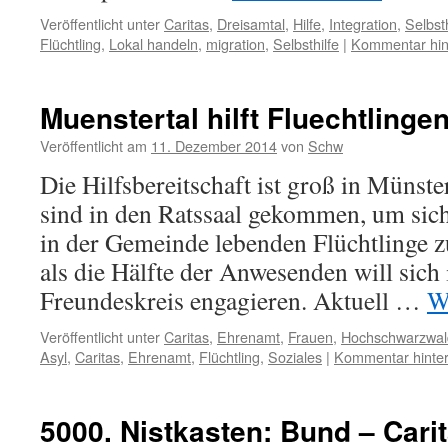
Veröffentlicht unter
Caritas
,
Dreisamtal
,
Hilfe
,
Integration
,
Selbsth
Flüchtling
,
Lokal handeln
,
migration
,
Selbsthilfe
|
Kommentar hin
Muenstertal hilft Fluechtlinge
Veröffentlicht am
11. Dezember 2014
von
Schw
Die Hilfsbereitschaft ist groß in Münste
sind in den Ratssaal gekommen, um sich 
in der Gemeinde lebenden Flüchtlinge 
als die Hälfte der Anwesenden will sich
Freundeskreis engagieren. Aktuell …
W
Veröffentlicht unter
Caritas
,
Ehrenamt
,
Frauen
,
Hochschwarzwal
Asyl
,
Caritas
,
Ehrenamt
,
Flüchtling
,
Soziales
|
Kommentar hinter
5000. Nistkasten: Bund – Cari