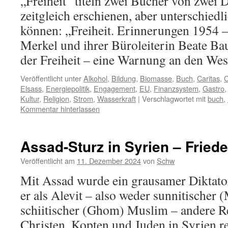
„Freiheit“ titeln zwei Bücher von zwei D
zeitgleich erschienen, aber unterschied
können: „Freiheit. Erinnerungen 1954 
Merkel und ihrer Büroleiterin Beate B
der Freiheit – eine Warnung an den W
Veröffentlicht unter
Alkohol
,
Bildung
,
Biomasse
,
Buch
,
Caritas
,
C
Elsass
,
Energiepolitik
,
Engagement
,
EU
,
Finanzsystem
,
Gastro
Kultur
,
Religion
,
Strom
,
Wasserkraft
|
Verschlagwortet mit
buch
,
Kommentar hinterlassen
Assad-Sturz in Syrien – Fried
Veröffentlicht am
11. Dezember 2024
von
Schw
Mit Assad wurde ein grausamer Diktator
er als Alevit – also weder sunnitischer
schiitischer (Ghom) Muslim – andere R
Christen, Kopten und Juden in Syrien re