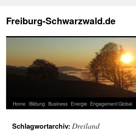
Zum
Inhalt
Freiburg-Schwarzwald.de
springen
Home
Bildung
Business
Energie
Engagement
Global
Dreiland
Schlagwortarchiv: