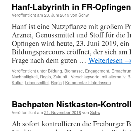
Hanf-Labyrinth in FR-Opfingen
Veröffentlicht am
23. Juni 2019
von
Schw
Hanf ist eine Nutzpflanze mit großem Po
Arznei, Genussmittel und Stoff für die I
Opfingen wird heute, 23. Juni 2019, ein
Bildungsparcours eröffnet, der sich am 
Frage nach dem guten …
Weiterlesen
Veröffentlicht unter
Bildung
,
Biomasse
,
Engagement
,
Ernaehru
Nachhaltigkeit
,
Regio
,
Zukunft
|
Verschlagwortet mit
alternativ
,
B
Kultur
,
Lebensmittel
,
Regio
|
Kommentar hinterlassen
Bachpaten Nistkasten-Kontrol
Veröffentlicht am
21. November 2018
von
Schw
Ab sofort kontrollieren die Freiburger 