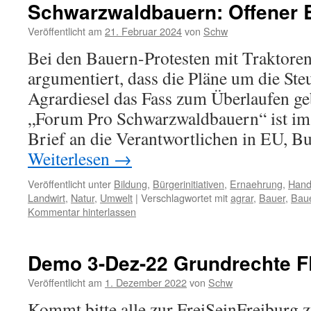
Schwarzwaldbauern: Offener B
Veröffentlicht am
21. Februar 2024
von
Schw
Bei den Bauern-Protesten mit Traktore
argumentiert, dass die Pläne um die Steu
Agrardiesel das Fass zum Überlaufen ge
„Forum Pro Schwarzwaldbauern“ ist im 
Brief an die Verantwortlichen in EU,
Weiterlesen
→
Veröffentlicht unter
Bildung
,
Bürgerinitiativen
,
Ernaehrung
,
Hand
Landwirt
,
Natur
,
Umwelt
|
Verschlagwortet mit
agrar
,
Bauer
,
Bau
Kommentar hinterlassen
Demo 3-Dez-22 Grundrechte 
Veröffentlicht am
1. Dezember 2022
von
Schw
Kommt bitte alle zur FreiSeinFreiburg