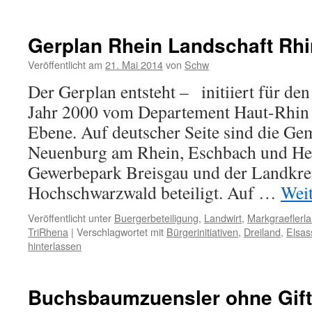
Gerplan Rhein Landschaft Rhi
Veröffentlicht am
21. Mai 2014
von
Schw
Der Gerplan entsteht – initiiert für de
Jahr 2000 vom Departement Haut-Rhin
Ebene. Auf deutscher Seite sind die G
Neuenburg am Rhein, Eschbach und Hei
Gewerbepark Breisgau und der Landkrei
Hochschwarzwald beteiligt. Auf …
Wei
Veröffentlicht unter
Buergerbeteiligung
,
Landwirt
,
Markgraeflerl
TriRhena
|
Verschlagwortet mit
Bürgerinitiativen
,
Dreiland
,
Elsas
hinterlassen
Buchsbaumzuensler ohne Gift