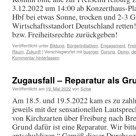
3.12.2022 um 14:00 ab Konzerthaus-Pla
Hbf bei etwas Sonne, trocken und 2-3 
Wirtschaftsstandort Deutschland retten
bzw. Freiheitsrechte zurückgeben!
Veröffentlicht unter
Bildung
,
Bürgerinitiativen
,
Engagement
,
Freiw
Raum
,
Zukunft
|
Verschlagwortet mit
buerger
,
Corona
,
Demo
,
de
Kommentar hinterlassen
Zugausfall – Reparatur als Gr
Veröffentlicht am
19. Mai 2022
von
Schw
Am 18.5. und 19.5.2022 kam es zu zahl
jeweils mit der sensationellen Lautspr
von Kirchzarten über Freiburg nach Brei
Grund dafür ist eine Reparatur. Wir bitt
entschuldigen.“ Gemäß dieser Durchsage