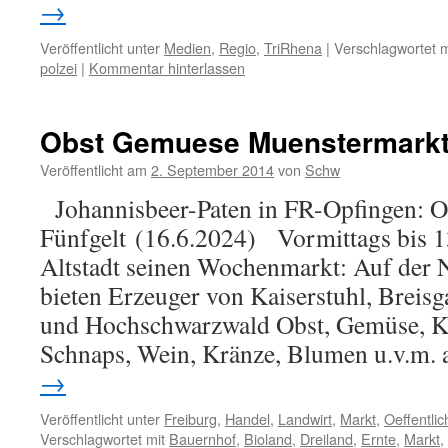
→
Veröffentlicht unter
Medien
,
Regio
,
TriRhena
|
Verschlagwortet m
polzei
|
Kommentar hinterlassen
Obst Gemuese Muenstermark
Veröffentlicht am
2. September 2014
von
Schw
Johannisbeer-Paten in FR-Opfingen: O
Fünfgelt (16.6.2024) Vormittags bis 1
Altstadt seinen Wochenmarkt: Auf der 
bieten Erzeuger von Kaiserstuhl, Breisg
und Hochschwarzwald Obst, Gemüse, Kart
Schnaps, Wein, Kränze, Blumen u.v.m.
→
Veröffentlicht unter
Freiburg
,
Handel
,
Landwirt
,
Markt
,
Oeffentli
Verschlagwortet mit
Bauernhof
,
Bioland
,
Dreiland
,
Ernte
,
Markt
,