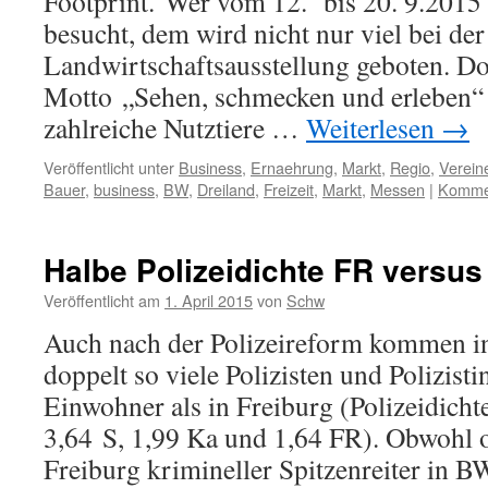
Footprint. Wer vom 12. bis 20. 9.2015
besucht, dem wird nicht nur viel bei de
Landwirtschaftsausstellung geboten. Do
Motto „Sehen, schmecken und erleben“
zahlreiche Nutztiere …
Weiterlesen
→
Veröffentlicht unter
Business
,
Ernaehrung
,
Markt
,
Regio
,
Verein
Bauer
,
business
,
BW
,
Dreiland
,
Freizeit
,
Markt
,
Messen
|
Kommen
Halbe Polizeidichte FR versus
Veröffentlicht am
1. April 2015
von
Schw
Auch nach der Polizeireform kommen in 
doppelt so viele Polizisten und Polizist
Einwohner als in Freiburg (Polizeidich
3,64 S, 1,99 Ka und 1,64 FR). Obwohl o
Freiburg krimineller Spitzenreiter in 