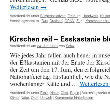
Weiterlesen
→
Veröffentlicht unter
Bürgerinitiativen
,
Freiburg
,
Handwerk
,
Kaiser
Verschlagwortet mit
Bus
,
Dreiland
,
ÖPNV
,
Zug
|
Kommentar hint
Kirschen reif – Esskastanie bl
Veröffentlicht am
24. Juni 2021
von
Schw
Wie jedes Jahr fallen auch heuer in uns
der Eßkastanien mit der Ernte der Kir
der Zeit um den 17. Juni, den erfolgreic
Nationalfeiertag. Erstaunlich, wie die N
wochenlanger Kälte und …
Weiterlesen
Veröffentlicht unter
Flora
,
Natur
,
Obst
,
Regio
|
Verschlagwortet m
Klima
,
Natur
,
Obst
,
Umwelt
|
Kommentar hinterlassen