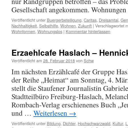
nur Randgruppen betroffen – das Problem
Gesellschaft angekommen. Wohnunge
Veröffentlicht unter
Buergerbeteiligung
,
Caritas
,
Dreisamtal
,
Gen
Nachhaltigkeit
,
Selbsthilfe
,
Wohnen
,
Zukunft
|
Verschlagwortet m
Wohnformen
,
Wohnungslos
|
Kommentar hinterlassen
Erzaehlcafe Haslach – Hennic
Veröffentlicht am
28. Februar 2018
von
Schw
Im nächsten Erzählcafé der Gruppe Has
der Reihe „Heimat“ am Sonntag, 4. Mä
stellt die Staufener Journalistin Gabrie
Stadtteilbüro Freiburg-Haslach, Melanc
Rombach-Verlag erschienenes Buch „Jen
und …
Weiterlesen
→
Veröffentlicht unter
Bildung
,
Dichter
,
Hochschwarzwald
,
Kultur
,
L