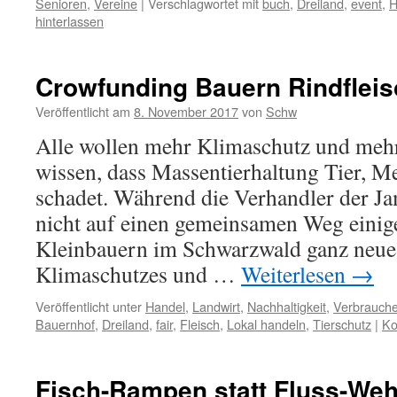
Senioren
,
Vereine
|
Verschlagwortet mit
buch
,
Dreiland
,
event
,
H
hinterlassen
Crowfunding Bauern Rindfleis
Veröffentlicht am
8. November 2017
von
Schw
Alle wollen mehr Klimaschutz und mehr
wissen, dass Massentierhaltung Tier, 
schadet. Während die Verhandler der Jam
nicht auf einen gemeinsamen Weg einig
Kleinbauern im Schwarzwald ganz neue
Klimaschutzes und …
Weiterlesen
→
Veröffentlicht unter
Handel
,
Landwirt
,
Nachhaltigkeit
,
Verbrauche
Bauernhof
,
Dreiland
,
fair
,
Fleisch
,
Lokal handeln
,
Tierschutz
|
Ko
Fisch-Rampen statt Fluss-Weh