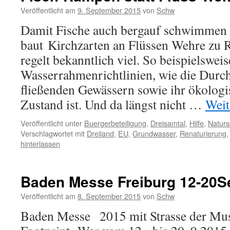
Veröffentlicht am
9. September 2015
von
Schw
Damit Fische auch bergauf schwimmen
baut Kirchzarten an Flüssen Wehre zu
regelt bekanntlich viel. So beispielswei
Wasserrahmenrichtlinien, wie die Durc
fließenden Gewässern sowie ihr ökolog
Zustand ist. Und da längst nicht …
Weit
Veröffentlicht unter
Buergerbeteiligung
,
Dreisamtal
,
Hilfe
,
Naturs
Verschlagwortet mit
Dreiland
,
EU
,
Grundwasser
,
Renaturierung
hinterlassen
Baden Messe Freiburg 12-20S
Veröffentlicht am
8. September 2015
von
Schw
Baden Messe 2015 mit Strasse der M