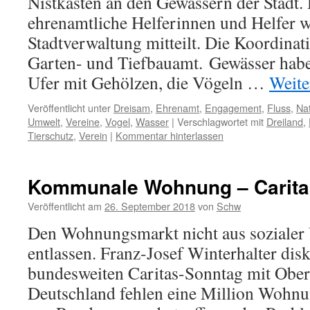
Nistkästen an den Gewässern der Stadt.
ehrenamtliche Helferinnen und Helfer 
Stadtverwaltung mitteilt. Die Koordina
Garten- und Tiefbauamt. Gewässer hab
Ufer mit Gehölzen, die Vögeln …
Weite
Veröffentlicht unter
Dreisam
,
Ehrenamt
,
Engagement
,
Fluss
,
Na
Umwelt
,
Vereine
,
Vogel
,
Wasser
|
Verschlagwortet mit
Dreiland
,
Tierschutz
,
Verein
|
Kommentar hinterlassen
Kommunale Wohnung – Carita
Veröffentlicht am
26. September 2018
von
Schw
Den Wohnungsmarkt nicht aus sozialer
entlassen. Franz-Josef Winterhalter disk
bundesweiten Caritas-Sonntag mit Ober
Deutschland fehlen eine Million Wohnu