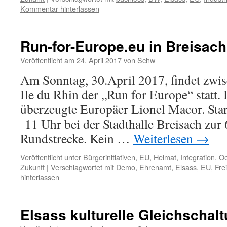
Kommentar hinterlassen
Run-for-Europe.eu in Breisach
Veröffentlicht am
24. April 2017
von
Schw
Am Sonntag, 30.April 2017, findet zwi
Ile du Rhin der „Run for Europe“ statt. In
überzeugte Europäer Lionel Macor. Sta
11 Uhr bei der Stadthalle Breisach zur
Rundstrecke. Kein …
Weiterlesen
→
Veröffentlicht unter
Bürgerinitiativen
,
EU
,
Heimat
,
Integration
,
Oe
Zukunft
|
Verschlagwortet mit
Demo
,
Ehrenamt
,
Elsass
,
EU
,
Frei
hinterlassen
Elsass kulturelle Gleichschal