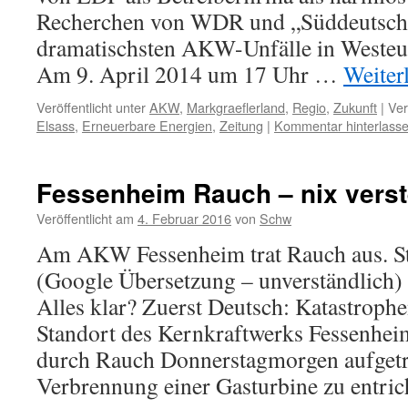
Recherchen von WDR und „Süddeutsche“
dramatischsten AKW-Unfälle in Westeu
Am 9. April 2014 um 17 Uhr …
Weiter
Veröffentlicht unter
AKW
,
Markgraeflerland
,
Regio
,
Zukunft
|
Ver
Elsass
,
Erneuerbare Energien
,
Zeitung
|
Kommentar hinterlass
Fessenheim Rauch – nix vers
Veröffentlicht am
4. Februar 2016
von
Schw
Am AKW Fessenheim trat Rauch aus. St
(Google Übersetzung – unverständlich)
Alles klar? Zuerst Deutsch: Katastrop
Standort des Kernkraftwerks Fessenhe
durch Rauch Donnerstagmorgen aufgetre
Verbrennung einer Gasturbine zu entr