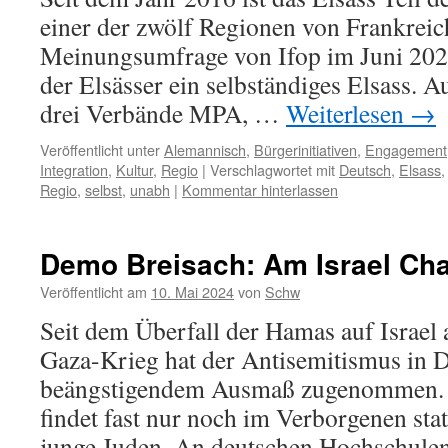
einer der zwölf Regionen von Frankreic
Meinungsumfrage von Ifop im Juni 2025
der Elsässer ein selbständiges Elsass. A
drei Verbände MPA, …
Weiterlesen
→
Veröffentlicht unter
Alemannisch
,
Bürgerinitiativen
,
Engagement
Integration
,
Kultur
,
Regio
|
Verschlagwortet mit
Deutsch
,
Elsass
Regio
,
selbst
,
unabh
|
Kommentar hinterlassen
Demo Breisach: Am Israel Cha
Veröffentlicht am
10. Mai 2024
von
Schw
Seit dem Überfall der Hamas auf Israe
Gaza-Krieg hat der Antisemitismus in D
beängstigendem Ausmaß zugenommen. 
findet fast nur noch im Verborgenen statt
junge Juden. An deutschen Hochschul