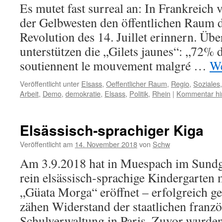
Es mutet fast surreal an: In Frankreich 
der Gelbwesten den öffentlichen Raum de
Revolution des 14. Juillet erinnern. Üb
unterstützen die „Gilets jaunes“: „72% 
soutiennent le mouvement malgré …
We
Veröffentlicht unter
Elsass
,
Oeffentlicher Raum
,
Regio
,
Soziales
Arbeit
,
Demo
,
demokratie
,
Elsass
,
Politik
,
Rhein
|
Kommentar hi
Elsässisch-sprachiger Kiga
Veröffentlicht am
14. November 2018
von
Schw
Am 3.9.2018 hat in Muespach im Sundga
rein elsässisch-sprachige Kindergarten 
„Güata Morga“ eröffnet – erfolgreich ge
zähen Widerstand der staatlichen franz
Schulverwaltung in Paris. Zuvor wurde