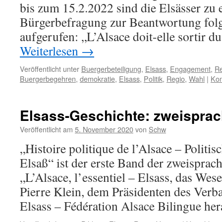
bis zum 15.2.2022 sind die Elsässer zu 
Bürgerbefragung zur Beantwortung fol
aufgerufen: „L’Alsace doit-elle sortir 
Weiterlesen
→
Veröffentlicht unter
Buergerbeteiligung
,
Elsass
,
Engagement
,
Re
Buergerbegehren
,
demokratie
,
Elsass
,
Politik
,
Regio
,
Wahl
|
Kom
Elsass-Geschichte: zweisprac
Veröffentlicht am
5. November 2020
von
Schw
„Histoire politique de l’Alsace – Politi
Elsaß“ ist der erste Band der zweisprac
„L’Alsace, l’essentiel – Elsass, das Wese
Pierre Klein, dem Präsidenten des Verb
Elsass – Fédération Alsace Bilingue he