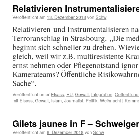
Relativieren Instrumentalisier
Veröffentlicht am
13. Dezember 2018
von
Schw
Relativieren und Instrumentalisieren n
Terroranschlag in Strasbourg. „Die med
beginnt sich schneller zu drehen. Wievie
gleich, weil wir z.B. multiresistente K
ernst nehmen oder Pflegenotstand igno
Kamerateams? Öffentliche Risikowahrne
Sache“.
Veröffentlicht unter
Elsass
,
EU
,
Gewalt
,
Integration
,
Oeffentlich
mit
Elsass
,
Gewalt
,
Islam
,
Journalist
,
Politik
,
Weihnacht
|
Kommen
Gilets jaunes in F – Schweige
Veröffentlicht am
6. Dezember 2018
von
Schw