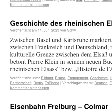
Kommentar hinterlassen
Geschichte des rheinischen E
Veröffentlicht am
11. Juni 2023
von
Schw
Zwischen Basel und Karlsruhe markiert
zwischen Frankreich und Deutschland, n
kulturelle Grenze zwischen dem Elsaß 
betont Pierre Klein in seinem neuen Bu
rheinischen Elsass“ bzw. „Histoire de l’
Veröffentlicht unter
Bildung
,
Elsass
,
Engagement
,
Geschichte
,
H
Partnerschaft
,
Regio
,
TriRhena
|
Verschlagwortet mit
Deutsch
,
E
Kommentar hinterlassen
Eisenbahn Freiburg – Colmar