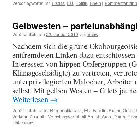
Verschlagwortet mit
Elsass
,
EU
,
Politik
,
Rhein
|
Kommentar hint
Gelbwesten – parteiunabhäng
Veröffentlicht am
22. Januar 2019
von
Schw
Nachdem sich die grüne Ökobourgeoisi
entfremdeten Linken dazu entschlossen 
Interessen von hippen Opfergruppen (G
Klimageschädigte) zu vertreten, vertrete
unterprivilegierten Malocher, Arbeiter 
selbst. Mit gelben Westen – Gilets jaun
Weiterlesen
→
Veröffentlicht unter
Bürgerinitiativen
,
EU
,
Familie
,
Kultur
,
Oeffen
Verkehr
,
Zukunft
|
Verschlagwortet mit
Armut
,
Auto
,
Demo
,
Elsa
hinterlassen