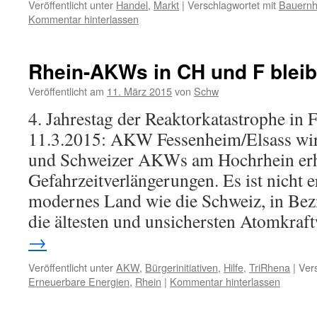
Veröffentlicht unter
Handel
,
Markt
|
Verschlagwortet mit
Bauernh
Kommentar hinterlassen
Rhein-AKWs in CH und F blei
Veröffentlicht am
11. März 2015
von
Schw
4. Jahrestag der Reaktorkatastrophe in
11.3.2015: AKW Fessenheim/Elsass wird
und Schweizer AKWs am Hochrhein erh
Gefahrzeitverlängerungen. Es ist nicht 
modernes Land wie die Schweiz, in Be
die ältesten und unsichersten Atomkra
→
Veröffentlicht unter
AKW
,
Bürgerinitiativen
,
Hilfe
,
TriRhena
|
Ver
Erneuerbare Energien
,
Rhein
|
Kommentar hinterlassen