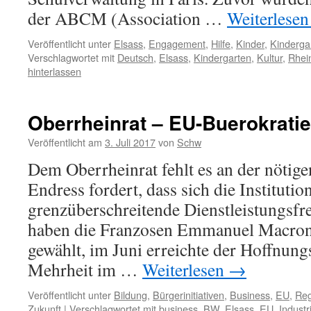
der ABCM (Association …
Weiterlese
Veröffentlicht unter
Elsass
,
Engagement
,
Hilfe
,
Kinder
,
Kinderga
Verschlagwortet mit
Deutsch
,
Elsass
,
Kindergarten
,
Kultur
,
Rhei
hinterlassen
Oberrheinrat – EU-Buerokratie
Veröffentlicht am
3. Juli 2017
von
Schw
Dem Oberrheinrat fehlt es an der nötig
Endress fordert, dass sich die Institution
grenzüberschreitende Dienstleistungsfre
haben die Franzosen Emmanuel Macron
gewählt, im Juni erreichte der Hoffnungs
Mehrheit im …
Weiterlesen
→
Veröffentlicht unter
Bildung
,
Bürgerinitiativen
,
Business
,
EU
,
Reg
Zukunft
|
Verschlagwortet mit
business
,
BW
,
Elsass
,
EU
,
Industr