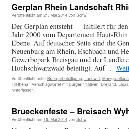
Gerplan Rhein Landschaft Rhi
Veröffentlicht am
21. Mai 2014
von
Schw
Der Gerplan entsteht – initiiert für de
Jahr 2000 vom Departement Haut-Rhin
Ebene. Auf deutscher Seite sind die G
Neuenburg am Rhein, Eschbach und Hei
Gewerbepark Breisgau und der Landkrei
Hochschwarzwald beteiligt. Auf …
Wei
Veröffentlicht unter
Buergerbeteiligung
,
Landwirt
,
Markgraeflerl
TriRhena
|
Verschlagwortet mit
Bürgerinitiativen
,
Dreiland
,
Elsas
hinterlassen
Brueckenfeste – Breisach Wyh
Veröffentlicht am
16. Mai 2014
von
Schw