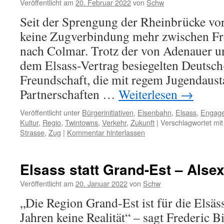
Veröffentlicht am
20. Februar 2022
von
Schw
Seit der Sprengung der Rheinbrücke vor
keine Zugverbindung mehr zwischen Fr
nach Colmar. Trotz der von Adenauer u
dem Elsass-Vertrag besiegelten Deutsc
Freundschaft, die mit regem Jugendaust
Partnerschaften …
Weiterlesen
→
Veröffentlicht unter
Bürgerinitiativen
,
Eisenbahn
,
Elsass
,
Engag
Kultur
,
Regio
,
Twintowns
,
Verkehr
,
Zukunft
|
Verschlagwortet mit
Strasse
,
Zug
|
Kommentar hinterlassen
Elsass statt Grand-Est – Alsex
Veröffentlicht am
20. Januar 2022
von
Schw
„Die Region Grand-Est ist für die Elsäs
Jahren keine Realität“ – sagt Frederic 