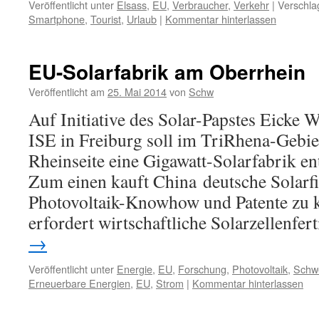
Veröffentlicht unter
Elsass
,
EU
,
Verbraucher
,
Verkehr
|
Verschla
Smartphone
,
Tourist
,
Urlaub
|
Kommentar hinterlassen
EU-Solarfabrik am Oberrhein
Veröffentlicht am
25. Mai 2014
von
Schw
Auf Initiative des Solar-Papstes Eicke
ISE in Freiburg soll im TriRhena-Gebie
Rheinseite eine Gigawatt-Solarfabrik en
Zum einen kauft China deutsche Solarf
Photovoltaik-Knowhow und Patente zu
erfordert wirtschaftliche Solarzellenf
→
Veröffentlicht unter
Energie
,
EU
,
Forschung
,
Photovoltaik
,
Schw
Erneuerbare Energien
,
EU
,
Strom
|
Kommentar hinterlassen