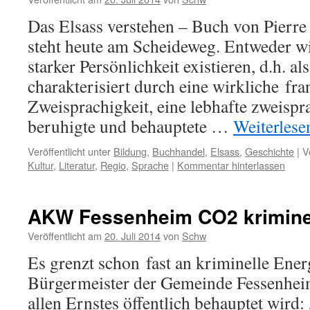
Das Elsass verstehen – Buch von Pierre
steht heute am Scheideweg. Entweder wi
starker Persönlichkeit existieren, d.h. al
charakterisiert durch eine wirkliche fr
Zweisprachigkeit, eine lebhafte zweispra
beruhigte und behauptete …
Weiterles
Veröffentlicht unter
Bildung
,
Buchhandel
,
Elsass
,
Geschichte
|
V
Kultur
,
Literatur
,
Regio
,
Sprache
|
Kommentar hinterlassen
AKW Fessenheim CO2 krimine
Veröffentlicht am
20. Juli 2014
von
Schw
Es grenzt schon fast an kriminelle Ene
Bürgermeister der Gemeinde Fessenhei
allen Ernstes öffentlich behauptet wird