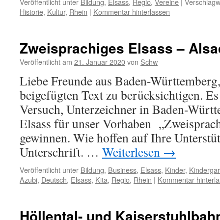
Veröffentlicht unter
Bildung
,
Elsass
,
Regio
,
Vereine
|
Verschlagw
Historie
,
Kultur
,
Rhein
|
Kommentar hinterlassen
Zweisprachiges Elsass – Alsa
Veröffentlicht am
21. Januar 2020
von
Schw
Liebe Freunde aus Baden-Württemberg, 
beigefügten Text zu berücksichtigen. Es 
Versuch, Unterzeichner in Baden-Württ
Elsass für unser Vorhaben „Zweisprach
gewinnen. Wie hoffen auf Ihre Unterstü
Unterschrift. …
Weiterlesen
→
Veröffentlicht unter
Bildung
,
Business
,
Elsass
,
Kinder
,
Kindergar
Azubi
,
Deutsch
,
Elsass
,
Kita
,
Regio
,
Rhein
|
Kommentar hinterl
Höllental- und Kaiserstuhlbah