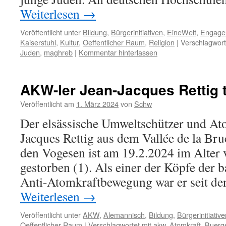
Weiterlesen
→
Veröffentlicht unter
Bildung
,
Bürgerinitiativen
,
EineWelt
,
Engage
Kaiserstuhl
,
Kultur
,
Oeffentlicher Raum
,
Religion
|
Verschlagwort
Juden
,
maghreb
|
Kommentar hinterlassen
AKW-ler Jean-Jacques Rettig t
Veröffentlicht am
1. März 2024
von
Schw
Der elsässische Umweltschützer und At
Jacques Rettig aus dem Vallée de la Bru
den Vogesen ist am 19.2.2024 im Alter 
gestorben (1). Als einer der Köpfe der 
Anti-Atomkraftbewegung war er seit d
Weiterlesen
→
Veröffentlicht unter
AKW
,
Alemannisch
,
Bildung
,
Bürgerinitiative
Oeffentlicher Raum
|
Verschlagwortet mit
akw
,
Atomkraft
,
Buerg