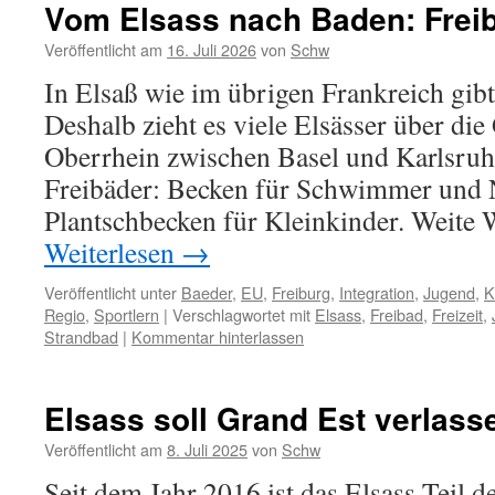
Vom Elsass nach Baden: Frei
Veröffentlicht am
16. Juli 2026
von
Schw
In Elsaß wie im übrigen Frankreich gib
Deshalb zieht es viele Elsässer über di
Oberrhein zwischen Basel und Karlsruhe
Freibäder: Becken für Schwimmer und
Plantschbecken für Kleinkinder. Weite
Weiterlesen
→
Veröffentlicht unter
Baeder
,
EU
,
Freiburg
,
Integration
,
Jugend
,
K
Regio
,
Sportlern
|
Verschlagwortet mit
Elsass
,
Freibad
,
Freizeit
,
Strandbad
|
Kommentar hinterlassen
Elsass soll Grand Est verlass
Veröffentlicht am
8. Juli 2025
von
Schw
Seit dem Jahr 2016 ist das Elsass Teil 