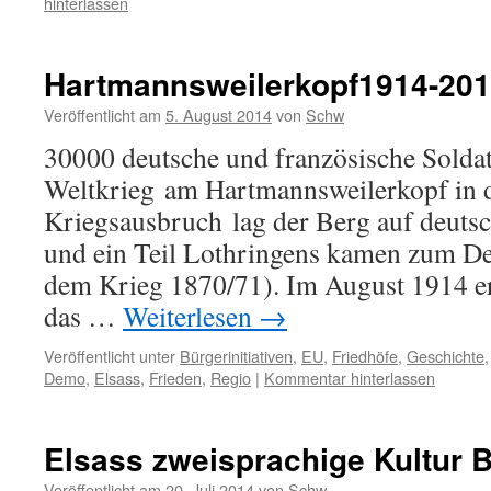
hinterlassen
Hartmannsweilerkopf1914-20
Veröffentlicht am
5. August 2014
von
Schw
30000 deutsche und französische Soldat
Weltkrieg am Hartmannsweilerkopf in 
Kriegsausbruch lag der Berg auf deuts
und ein Teil Lothringens kamen zum D
dem Krieg 1870/71). Im August 1914 er
das …
Weiterlesen
→
Veröffentlicht unter
Bürgerinitiativen
,
EU
,
Friedhöfe
,
Geschichte
Demo
,
Elsass
,
Frieden
,
Regio
|
Kommentar hinterlassen
Elsass zweisprachige Kultur 
Veröffentlicht am
20. Juli 2014
von
Schw