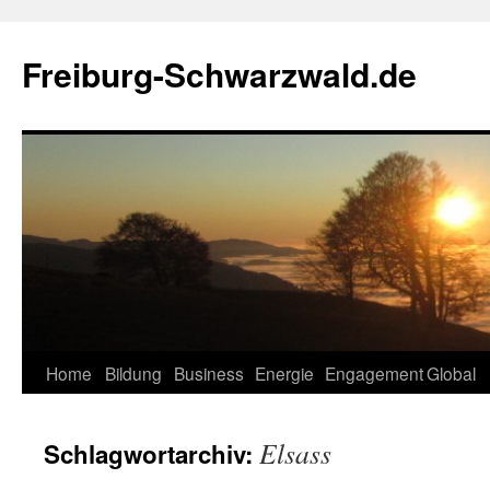
Zum
Inhalt
Freiburg-Schwarzwald.de
springen
Home
Bildung
Business
Energie
Engagement
Global
Elsass
Schlagwortarchiv: