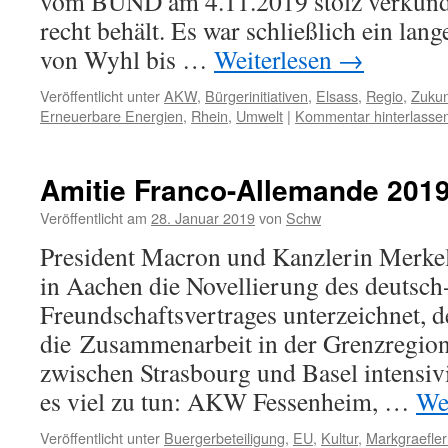
vom BUND am 4.11.2019 stolz verkünden
recht behält. Es war schließlich ein l
von Wyhl bis …
Weiterlesen
→
Veröffentlicht unter
AKW
,
Bürgerinitiativen
,
Elsass
,
Regio
,
Zukun
Erneuerbare Energien
,
Rhein
,
Umwelt
|
Kommentar hinterlasse
Amitie Franco-Allemande 201
Veröffentlicht am
28. Januar 2019
von
Schw
President Macron und Kanzlerin Merke
in Aachen die Novellierung des deutsch
Freundschaftsvertrages unterzeichnet, de
die Zusammenarbeit in der Grenzregion
zwischen Strasbourg und Basel intensivi
es viel zu tun: AKW Fessenheim, …
We
Veröffentlicht unter
Buergerbeteiligung
,
EU
,
Kultur
,
Markgraefler