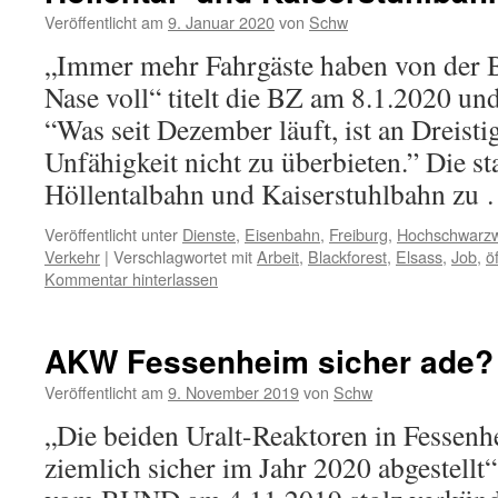
Veröffentlicht am
9. Januar 2020
von
Schw
„Immer mehr Fahrgäste haben von der 
Nase voll“ titelt die BZ am 8.1.2020 un
“Was seit Dezember läuft, ist an Dreist
Unfähigkeit nicht zu überbieten.” Die s
Höllentalbahn und Kaiserstuhlbahn zu
Veröffentlicht unter
Dienste
,
Eisenbahn
,
Freiburg
,
Hochschwarz
Verkehr
|
Verschlagwortet mit
Arbeit
,
Blackforest
,
Elsass
,
Job
,
ö
Kommentar hinterlassen
AKW Fessenheim sicher ade?
Veröffentlicht am
9. November 2019
von
Schw
„Die beiden Uralt-Reaktoren in Fessenh
ziemlich sicher im Jahr 2020 abgestell