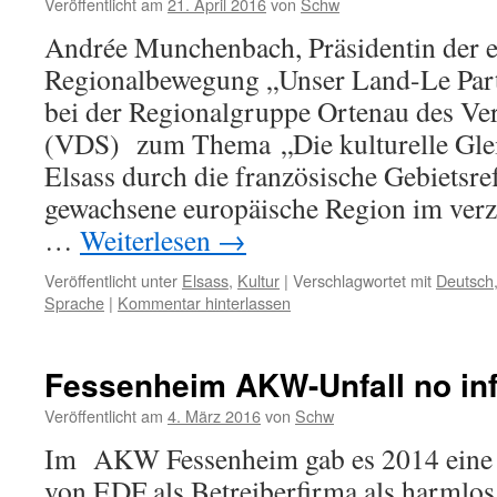
Veröffentlicht am
21. April 2016
von
Schw
Andrée Munchenbach, Präsidentin der e
Regionalbewegung „Unser Land-Le Parti
bei der Regionalgruppe Ortenau des Ve
(VDS) zum Thema „Die kulturelle Glei
Elsass durch die französische Gebietsre
gewachsene europäische Region im ver
…
Weiterlesen
→
Veröffentlicht unter
Elsass
,
Kultur
|
Verschlagwortet mit
Deutsch
Sprache
|
Kommentar hinterlassen
Fessenheim AKW-Unfall no in
Veröffentlicht am
4. März 2016
von
Schw
Im AKW Fessenheim gab es 2014 ein
von EDF als Betreiberfirma als harmlos