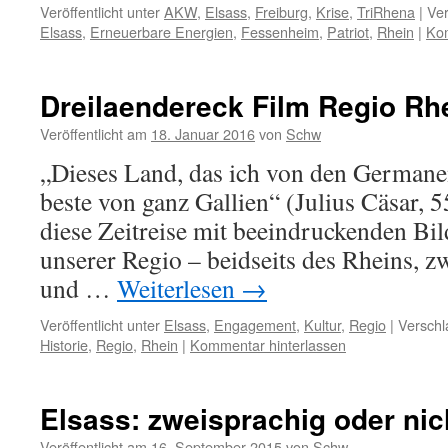
Veröffentlicht unter
AKW
,
Elsass
,
Freiburg
,
Krise
,
TriRhena
|
Ver
Elsass
,
Erneuerbare Energien
,
Fessenheim
,
Patriot
,
Rhein
|
Kom
Dreilaendereck Film Regio Rh
Veröffentlicht am
18. Januar 2016
von
Schw
„Dieses Land, das ich von den Germanen
beste von ganz Gallien“ (Julius Cäsar, 5
diese Zeitreise mit beeindruckenden Bil
unserer Regio – beidseits des Rheins, 
und …
Weiterlesen
→
Veröffentlicht unter
Elsass
,
Engagement
,
Kultur
,
Regio
|
Verschl
Historie
,
Regio
,
Rhein
|
Kommentar hinterlassen
Elsass: zweisprachig oder nic
Veröffentlicht am
16. September 2015
von
Schw