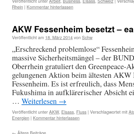
Veröffentlicht unter
Arbeit
,
Business
,
Elsass
,
Schweiz
|
Verschla
Rhein
|
Kommentar hinterlassen
AKW Fessenheim besetzt – e
Veröffentlicht am
18. März 2014
von
Schw
„Erschreckend problemlose“ Fessenhei
massive Sicherheitsmängel – der BUND
Oberrhein gratuliert den Greenpeace-Akt
gelungenen Aktion beim ältesten AKW 
Fessenheim. Es ist erfreulich, dass Men
Fukushima in aufklärerischer Absicht 
…
Weiterlesen
→
Veröffentlicht unter
AKW
,
Elsass
,
Fluss
|
Verschlagwortet mit
At
Energien
|
Kommentar hinterlassen
←
Ältere Beiträge