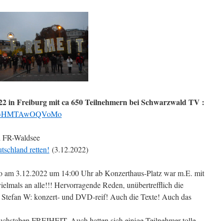
2 in Freiburg mit ca 650 Teilnehmern bei Schwarzwald TV :
ch?v=HMTAwOQVoMo
d FR-Waldsee
tschland retten!
(3.12.2022)
o am 3.12.2022 um 14:00 Uhr ab Konzerthaus-Platz war m.E. mit
lmals an alle!!! Hervorragende Reden, unübertrefflich die
 Stefan W: konzert- und DVD-reif! Auch die Texte! Auch das
uchstaben FREIHEIT. Auch hatten sich einige Teilnehmer tolle