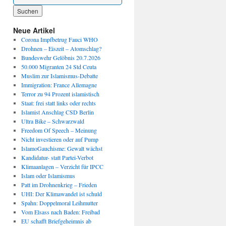
Wenn die Ergebnisse der automatischen Vervollständigung verfügbar sind, benutze die P
Neue Artikel
Corona Impfbetrug Fauci WHO
Drohnen – Eiszeit – Atomschlag?
Bundeswehr Gelöbnis 20.7.2026
50.000 Migranten 24 Std Ceuta
Muslim zur Islamismus-Debatte
Immigration: France Allemagne
Terror zu 94 Prozent islamistisch
Staat: frei statt links oder rechts
Islamist Anschlag CSD Berlin
Ultra Bike – Schwarzwald
Freedom Of Speech – Meinung
Nicht investieren oder auf Pump
IslamoGauchisme: Gewalt wächst
Kandidatur- statt Partei-Verbot
Klimaanlagen – Verzicht für IPCC
Islam oder Islamismus
Patt im Drohnenkrieg – Frieden
UHI: Der Klimawandel ist schuld
Spahn: Doppelmoral Leihmutter
Vom Elsass nach Baden: Freibad
EU schafft Briefgeheimnis ab