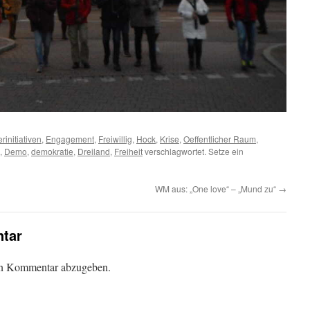
rinitiativen
,
Engagement
,
Freiwillig
,
Hock
,
Krise
,
Oeffentlicher Raum
,
,
Demo
,
demokratie
,
Dreiland
,
Freiheit
verschlagwortet. Setze ein
WM aus: „One love“ – „Mund zu“
→
tar
en Kommentar abzugeben.