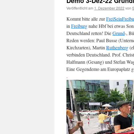
Demo 3-Dez-22 Grund
Veröffentlicht am
1. Dezember 2022
von
Kommt bitte alle zur
FreiSeinFreib
in
Freiburg
nahe Hbf bei etwas Sonn
Deutschland retten! Die
Grund
-, B
Reden werden: Paul Busse (Untern
Kirchzarten), Martin
Ruthenberg
(e
verbinden Deutschland. Prof. Chris
Halfmann (Gesang) und Stefan Wag
Eine Gegendemo am Europaplatz gib
.