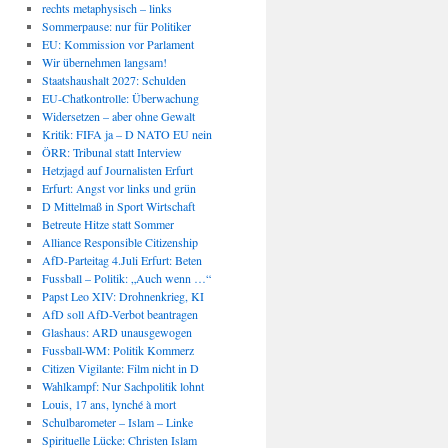
rechts metaphysisch – links
Sommerpause: nur für Politiker
EU: Kommission vor Parlament
Wir übernehmen langsam!
Staatshaushalt 2027: Schulden
EU-Chatkontrolle: Überwachung
Widersetzen – aber ohne Gewalt
Kritik: FIFA ja – D NATO EU nein
ÖRR: Tribunal statt Interview
Hetzjagd auf Journalisten Erfurt
Erfurt: Angst vor links und grün
D Mittelmaß in Sport Wirtschaft
Betreute Hitze statt Sommer
Alliance Responsible Citizenship
AfD-Parteitag 4.Juli Erfurt: Beten
Fussball – Politik: „Auch wenn …“
Papst Leo XIV: Drohnenkrieg, KI
AfD soll AfD-Verbot beantragen
Glashaus: ARD unausgewogen
Fussball-WM: Politik Kommerz
Citizen Vigilante: Film nicht in D
Wahlkampf: Nur Sachpolitik lohnt
Louis, 17 ans, lynché à mort
Schulbarometer – Islam – Linke
Spirituelle Lücke: Christen Islam