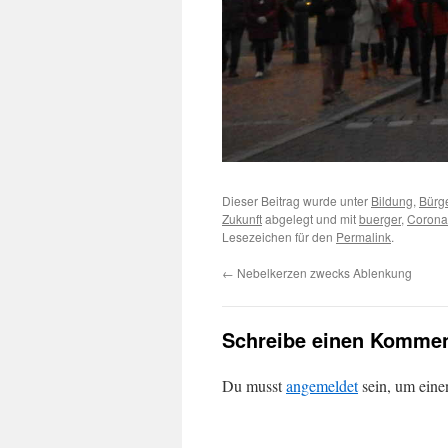
Dieser Beitrag wurde unter
Bildung
,
Bürge
Zukunft
abgelegt und mit
buerger
,
Corona
Lesezeichen für den
Permalink
.
←
Nebelkerzen zwecks Ablenkung
Schreibe einen Kommen
Du musst
angemeldet
sein, um ein