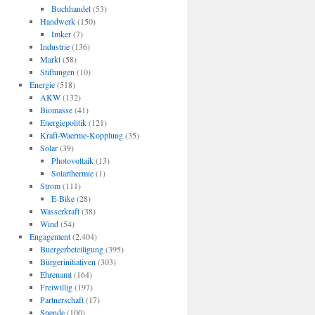
Buchhandel
(53)
Handwerk
(150)
Imker
(7)
Industrie
(136)
Markt
(58)
Stiftungen
(10)
Energie
(518)
AKW
(132)
Biomasse
(41)
Energiepolitik
(121)
Kraft-Waerme-Kopplung
(35)
Solar
(39)
Photovoltaik
(13)
Solarthermie
(1)
Strom
(111)
E-Bike
(28)
Wasserkraft
(38)
Wind
(54)
Engagement
(2.404)
Buergerbeteiligung
(395)
Bürgerinitiativen
(303)
Ehrenamt
(164)
Freiwillig
(197)
Partnerschaft
(17)
Spende
(100)