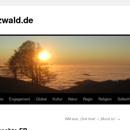
zwald.de
ie
Engagement
Global
Kultur
Natur
Regio
Religion
Selbsth
WM aus: „One love“ – „Mund zu“
→