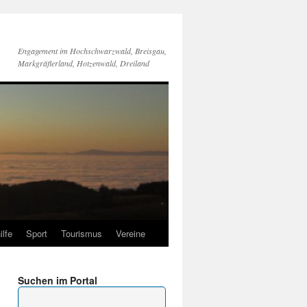
Engagement im Hochschwarzwald, Breisgau,
Markgräflerland, Hotzenwald, Dreiland
ilfe
Sport
Tourismus
Vereine
Suchen im Portal