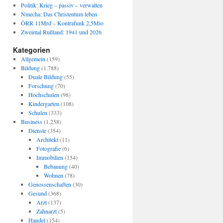
Politik: Krieg – passiv – verwalten
Nmecha: Das Christentum leben
ÖRR 11Mrd – Kontrafunk 2,5Mio
Zweimal Rußland: 1941 und 2026
Kategorien
Allgemein
(159)
Bildung
(1.788)
Duale Bildung
(55)
Forschung
(70)
Hochschulen
(98)
Kindergarten
(108)
Schulen
(333)
Business
(1.258)
Dienste
(354)
Architekt
(11)
Fotografie
(6)
Immobilien
(154)
Bebauung
(40)
Wohnen
(78)
Genossenschaften
(30)
Gesund
(368)
Arzt
(137)
Zahnarzt
(5)
Handel
(154)