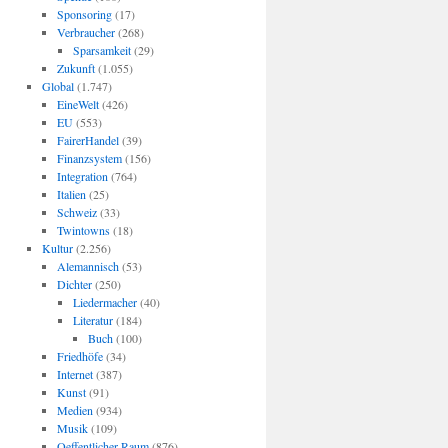
Sponsoring
(17)
Verbraucher
(268)
Sparsamkeit
(29)
Zukunft
(1.055)
Global
(1.747)
EineWelt
(426)
EU
(553)
FairerHandel
(39)
Finanzsystem
(156)
Integration
(764)
Italien
(25)
Schweiz
(33)
Twintowns
(18)
Kultur
(2.256)
Alemannisch
(53)
Dichter
(250)
Liedermacher
(40)
Literatur
(184)
Buch
(100)
Friedhöfe
(34)
Internet
(387)
Kunst
(91)
Medien
(934)
Musik
(109)
Oeffentlicher Raum
(876)