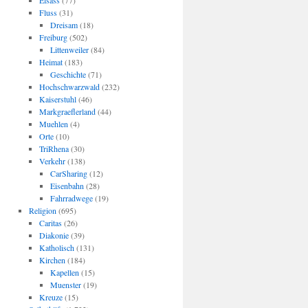
Elsass
(77)
Fluss
(31)
Dreisam
(18)
Freiburg
(502)
Littenweiler
(84)
Heimat
(183)
Geschichte
(71)
Hochschwarzwald
(232)
Kaiserstuhl
(46)
Markgraeflerland
(44)
Muehlen
(4)
Orte
(10)
TriRhena
(30)
Verkehr
(138)
CarSharing
(12)
Eisenbahn
(28)
Fahrradwege
(19)
Religion
(695)
Caritas
(26)
Diakonie
(39)
Katholisch
(131)
Kirchen
(184)
Kapellen
(15)
Muenster
(19)
Kreuze
(15)