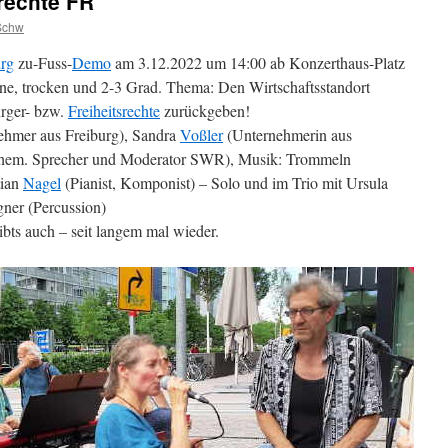
rechte FR
Schw
urg
zu-Fuss-
Demo
am 3.12.2022 um 14:00 ab Konzerthaus-Platz
e, trocken und 2-3 Grad. Thema: Den Wirtschaftsstandort
ürger- bzw.
Freiheitsrechte
zurückgeben!
ehmer aus Freiburg), Sandra
Voßler
(Unternehmerin aus
hem. Sprecher und Moderator SWR), Musik: Trommeln
tian
Nagel
(Pianist, Komponist) – Solo und im Trio mit Ursula
ner (Percussion)
ts auch – seit langem mal wieder.