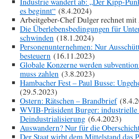
Industrie wandert ab: „Der Kipp-Punk
es beginnt“
(8.4.2024)
Arbeitgeber-Chef Dulger rechnet mit
Die Überlebensbedingungen für Unt
schwinden
(18.1.2024)
Personenunternehmen: Nur Ausschüt
besteuern
(16.11.2023)
Globale Konzerne werden subventionie
muss zahlen
(3.8.2023)
Hambacher Fest – Paul Busse: Ungeho
(29.5.2023)
Ostern: Rätschen – Brandbrief
(8.4.2
WVIB-Präsident Burger: industrielle
Deindustrialisierung
(6.4.2023)
Auswandern? Nur für die Oberschich
Der Staat wirbt dem Mittelstand das 