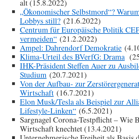
alt (15.8.2022)
„Ökonomischer Selbstmord“? Warum h
Lobbys still?
(21.6.2022)
Centrum für Europäische Politik CEP:
vermeiden“
(21.2.2022)
Ampel: Dahrendorf Demokratie
(4.1
Klima-Urteil des BVerfG: Drama
(25
IHK-Präsident Steffen Auer zu Ausbi
Studium
(20.7.2021)
Von der Aufbau- zur Zerstörergenerat
Wirtschaft
(16.7.2021)
Elon Musk/Tesla als Beispiel zur All
Lifestyle-Linken“
(6.5.2021)
Sargnagel Corona-Testpflicht – Wie B
Wirtschaft knechtet (13.4.2021)
Unternehmerische Freiheit als Basis d