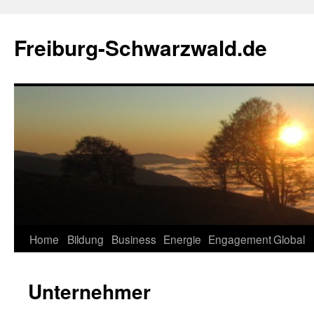
Zum
Inhalt
Freiburg-Schwarzwald.de
springen
Home
Bildung
Business
Energie
Engagement
Global
Unternehmer