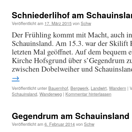
Schniederlihof am Schauinsla
Veröffentlicht am
17. März 2015
von
Schw
Der Frühling kommt mit Macht, auch 
Schauinsland. Am 15.3. war der Skilift
letzten Mal geöffnet. Auf dem bequem 
Kirche Hofsgrund über s’Gegendrum zu
zwischen Dobelweiher und Schauinsl
→
Veröffentlicht unter
Bauernhof
,
Bergwerk
,
Landwirt
,
Wandern
|
V
Schauinsland
,
Wanderweg
|
Kommentar hinterlassen
Gegendrum am Schauinsland
Veröffentlicht am
6. Februar 2014
von
Schw