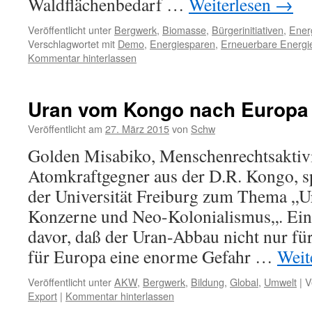
Waldflächenbedarf …
Weiterlesen
→
Veröffentlicht unter
Bergwerk
,
Biomasse
,
Bürgerinitiativen
,
Ener
Verschlagwortet mit
Demo
,
Energiesparen
,
Erneuerbare Energi
Kommentar hinterlassen
Uran vom Kongo nach Europa
Veröffentlicht am
27. März 2015
von
Schw
Golden Misabiko, Menschenrechtsaktiv
Atomkraftgegner aus der D.R. Kongo, s
der Universität Freiburg zum Thema „
Konzerne und Neo-Kolonialismus„. Eind
davor, daß der Uran-Abbau nicht nur fü
für Europa eine enorme Gefahr …
Weit
Veröffentlicht unter
AKW
,
Bergwerk
,
Bildung
,
Global
,
Umwelt
|
V
Export
|
Kommentar hinterlassen