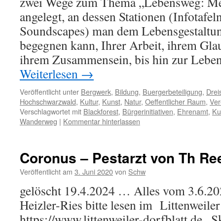
zwei Wege zum Thema „Lebensweg: Me
angelegt, an dessen Stationen (Infotafel
Soundscapes) man dem Lebensgestaltun
begegnen kann, Ihrer Arbeit, ihrem Glau
ihrem Zusammensein, bis hin zur Lebe
Weiterlesen
→
Veröffentlicht unter
Bergwerk
,
Bildung
,
Buergerbeteiligung
,
Drei
Hochschwarzwald
,
Kultur
,
Kunst
,
Natur
,
Oeffentlicher Raum
,
Ver
Verschlagwortet mit
Blackforest
,
Bürgerinitiativen
,
Ehrenamt
,
Ku
Wanderweg
|
Kommentar hinterlassen
Coronus – Pestarzt von Th Re
Veröffentlicht am
3. Juni 2020
von
Schw
gelöscht 19.4.2024 … Alles vom 3.6.2
Heizler-Ries bitte lesen im Littenweiler 
https://www.littenweiler-dorfblatt.de .