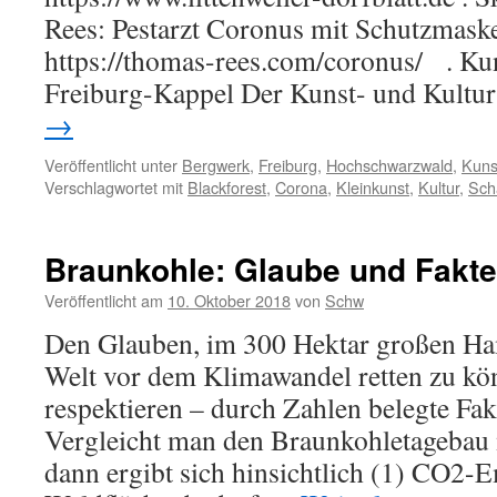
Rees: Pestarzt Coronus mit Schutzmask
https://thomas-rees.com/coronus/ . Ku
Freiburg-Kappel Der Kunst- und Kultu
→
Veröffentlicht unter
Bergwerk
,
Freiburg
,
Hochschwarzwald
,
Kuns
Verschlagwortet mit
Blackforest
,
Corona
,
Kleinkunst
,
Kultur
,
Sch
Braunkohle: Glaube und Fakt
Veröffentlicht am
10. Oktober 2018
von
Schw
Den Glauben, im 300 Hektar großen Ha
Welt vor dem Klimawandel retten zu k
respektieren – durch Zahlen belegte Fak
Vergleicht man den Braunkohletagebau 
dann ergibt sich hinsichtlich (1) CO2-E