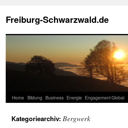
Zum
Inhalt
Freiburg-Schwarzwald.de
springen
Home
Bildung
Business
Energie
Engagement
Global
Bergwerk
Kategoriearchiv: