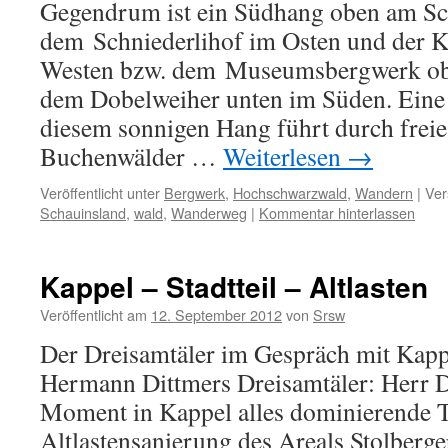
Gegendrum ist ein Südhang oben am Sc
dem Schniederlihof im Osten und der 
Westen bzw. dem Museumsbergwerk ob
dem Dobelweiher unten im Süden. Ein
diesem sonnigen Hang führt durch freie
Buchenwälder …
Weiterlesen
→
Veröffentlicht unter
Bergwerk
,
Hochschwarzwald
,
Wandern
|
Ver
Schauinsland
,
wald
,
Wanderweg
|
Kommentar hinterlassen
Kappel – Stadtteil – Altlasten
Veröffentlicht am
12. September 2012
von
Srsw
Der Dreisamtäler im Gespräch mit Kapp
Hermann Dittmers Dreisamtäler: Herr D
Moment in Kappel alles dominierende T
Altlastensanierung des Areals Stolberge