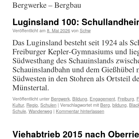
Bergwerke – Bergbau
Luginsland 100: Schullandhe
Veröffentlicht am
8. Mai 2026
von
Schw
Das Luginsland besteht seit 1924 als S
Freiburger Kepler-Gymnasiums und lie
Südwesthang des Schauinslands zwische
Schauinslandbahn und dem Gießhübel m
Südwesten in den Stohren als Ortsteil 
Münstertal.
Veröffentlicht unter
Bergwerk
,
Bildung
,
Engagement
,
Freiburg
,
F
Kultur
,
Regio
,
Schulen
|
Verschlagwortet mit
Berg
,
bildung
,
Blac
Schule
,
Wanderweg
|
Kommentar hinterlassen
Viehabtrieb 2015 nach Oberri