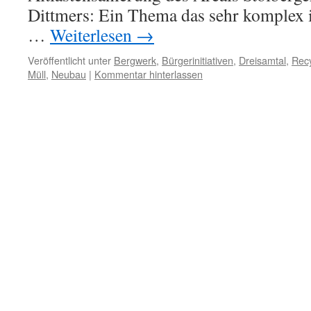
Dittmers: Ein Thema das sehr komplex is
…
Weiterlesen
→
Veröffentlicht unter
Bergwerk
,
Bürgerinitiativen
,
Dreisamtal
,
Recy
Müll
,
Neubau
|
Kommentar hinterlassen