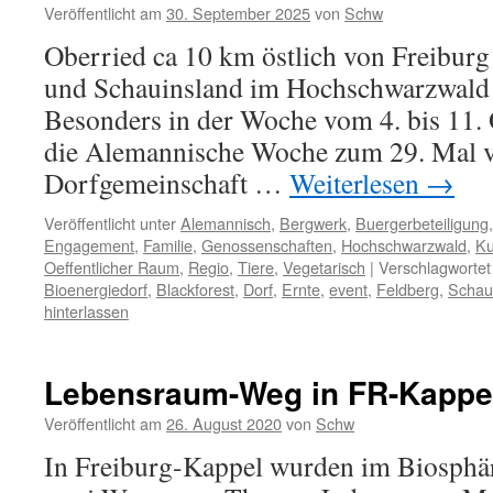
Veröffentlicht am
30. September 2025
von
Schw
Oberried ca 10 km östlich von Freibur
und Schauinsland im Hochschwarzwald i
Besonders in der Woche vom 4. bis 11.
die Alemannische Woche zum 29. Mal v
Dorfgemeinschaft …
Weiterlesen
→
Veröffentlicht unter
Alemannisch
,
Bergwerk
,
Buergerbeteiligung
Engagement
,
Familie
,
Genossenschaften
,
Hochschwarzwald
,
Ku
Oeffentlicher Raum
,
Regio
,
Tiere
,
Vegetarisch
|
Verschlagwortet
Bioenergiedorf
,
Blackforest
,
Dorf
,
Ernte
,
event
,
Feldberg
,
Schau
hinterlassen
Lebensraum-Weg in FR-Kappe
Veröffentlicht am
26. August 2020
von
Schw
In Freiburg-Kappel wurden im Biosphä