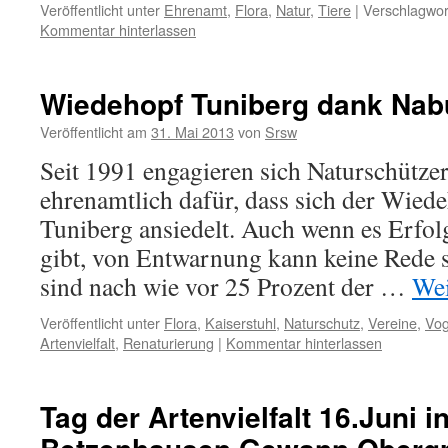
Veröffentlicht unter
Ehrenamt
,
Flora
,
Natur
,
Tiere
|
Verschlagwor
Kommentar hinterlassen
Wiedehopf Tuniberg dank Nab
Veröffentlicht am
31. Mai 2013
von
Srsw
Seit 1991 engagieren sich Naturschütze
ehrenamtlich dafür, dass sich der Wied
Tuniberg ansiedelt. Auch wenn es Erfol
gibt, von Entwarnung kann keine Rede s
sind nach wie vor 25 Prozent der …
Wei
Veröffentlicht unter
Flora
,
Kaiserstuhl
,
Naturschutz
,
Vereine
,
Vog
Artenvielfalt
,
Renaturierung
|
Kommentar hinterlassen
Tag der Artenvielfalt 16.Juni i