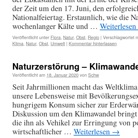
der Zeit um den 17. Juni, den erfolgreic
Nationalfeiertag. Erstaunlich, wie die N
wochenlanger Kälte und …
Weiterlesen
Veröffentlicht unter
Flora
,
Natur
,
Obst
,
Regio
|
Verschlagwortet m
Klima
,
Natur
,
Obst
,
Umwelt
|
Kommentar hinterlassen
Naturzerstörung – Klimawand
Veröffentlicht am
18. Januar 2020
von
Schw
Seit Jahrmillionen macht das Weltklima 
unsere Lebensweise mit Bevölkerungsex
hungrigem Konsum sicher zur Erderwär
Diskussion um den Klimawandel bringt 
die ihn als Vehikel zur Erringung von p
wirtschaftlicher …
Weiterlesen
→