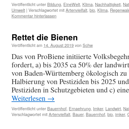
Veröffentlicht unter
Bildung
,
EineWelt
,
Klima
,
Nachhaltigkeit
,
Nat
Umwelt
|
Verschlagwortet mit
Artenvielfalt
,
bio
,
Klima
,
Regenwal
Kommentar hinterlassen
Rettet die Bienen
Veröffentlicht am
14. August 2019
von
Schw
Das von ProBiene initiierte Volksbegehr
fordert, a) bis 2035 ca 50% der landwir
von Baden-Württemberg ökologisch zu b
Halbierung von Pestiziden bis 2025 und
Pestiziden in Schutzgebieten und c) ein
Weiterlesen
→
Veröffentlicht unter
Bauernhof
,
Ernaehrung
,
Imker
,
Landwirt
,
Na
Verschlagwortet mit
Artenvielfalt
,
Bauer
,
Bauernhof
,
bio
,
imker
,