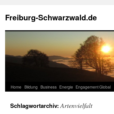
Zum
Inhalt
Freiburg-Schwarzwald.de
springen
Home
Bildung
Business
Energie
Engagement
Global
Artenvielfalt
Schlagwortarchiv: