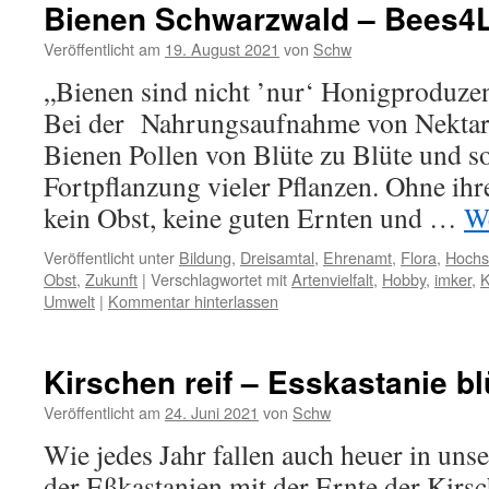
Bienen Schwarzwald – Bees4L
Veröffentlicht am
19. August 2021
von
Schw
„Bienen sind nicht ’nur‘ Honigproduzen
Bei der Nahrungsaufnahme von Nektar 
Bienen Pollen von Blüte zu Blüte und so
Fortpflanzung vieler Pflanzen. Ohne ih
kein Obst, keine guten Ernten und …
We
Veröffentlicht unter
Bildung
,
Dreisamtal
,
Ehrenamt
,
Flora
,
Hochs
Obst
,
Zukunft
|
Verschlagwortet mit
Artenvielfalt
,
Hobby
,
imker
,
K
Umwelt
|
Kommentar hinterlassen
Kirschen reif – Esskastanie bl
Veröffentlicht am
24. Juni 2021
von
Schw
Wie jedes Jahr fallen auch heuer in uns
der Eßkastanien mit der Ernte der Kir