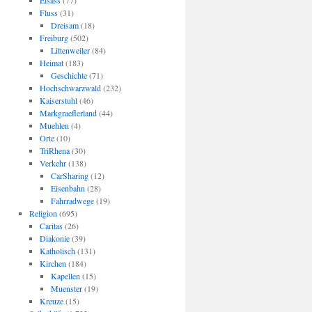
Elsass
(77)
Fluss
(31)
Dreisam
(18)
Freiburg
(502)
Littenweiler
(84)
Heimat
(183)
Geschichte
(71)
Hochschwarzwald
(232)
Kaiserstuhl
(46)
Markgraeflerland
(44)
Muehlen
(4)
Orte
(10)
TriRhena
(30)
Verkehr
(138)
CarSharing
(12)
Eisenbahn
(28)
Fahrradwege
(19)
Religion
(695)
Caritas
(26)
Diakonie
(39)
Katholisch
(131)
Kirchen
(184)
Kapellen
(15)
Muenster
(19)
Kreuze
(15)