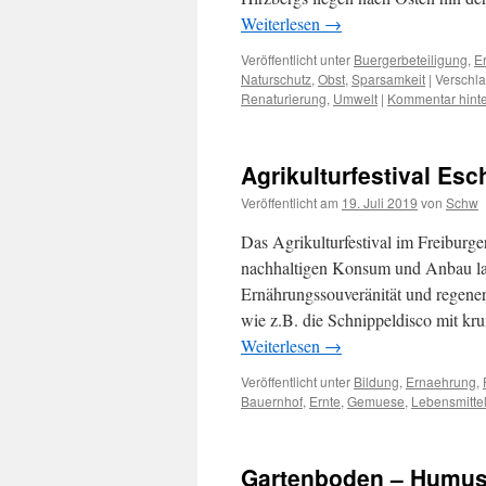
Weiterlesen
→
Veröffentlicht unter
Buergerbeteiligung
,
E
Naturschutz
,
Obst
,
Sparsamkeit
|
Verschla
Renaturierung
,
Umwelt
|
Kommentar hinte
Agrikulturfestival Es
Veröffentlicht am
19. Juli 2019
von
Schw
Das Agrikulturfestival im Freiburg
nachhaltigen Konsum und Anbau land
Ernährungssouveränität und regener
wie z.B. die Schnippeldisco mit 
Weiterlesen
→
Veröffentlicht unter
Bildung
,
Ernaehrung
,
Bauernhof
,
Ernte
,
Gemuese
,
Lebensmitte
Gartenboden – Humu