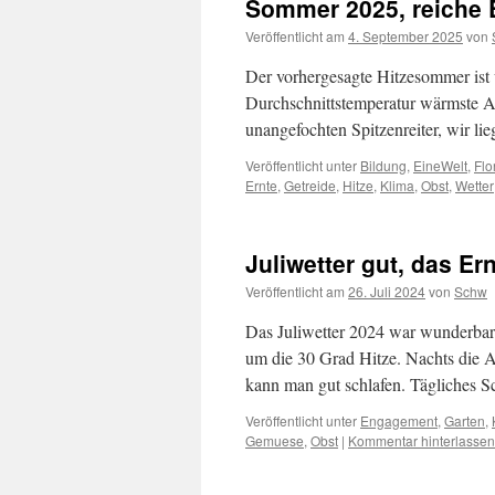
Sommer 2025, reiche 
Veröffentlicht am
4. September 2025
von
Der vorhergesagte Hitzesommer ist 
Durchschnittstemperatur wärmste A
unangefochten Spitzenreiter, wir l
Veröffentlicht unter
Bildung
,
EineWelt
,
Flo
Ernte
,
Getreide
,
Hitze
,
Klima
,
Obst
,
Wetter
Juliwetter gut, das Er
Veröffentlicht am
26. Juli 2024
von
Schw
Das Juliwetter 2024 war wunderba
um die 30 Grad Hitze. Nachts die 
kann man gut schlafen. Tägliche
Veröffentlicht unter
Engagement
,
Garten
,
Gemuese
,
Obst
|
Kommentar hinterlassen