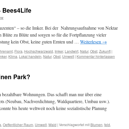
 Bees4Life
hw
duzenten“ – so die Imker. Bei der Nahrungsaufnahme von Nektar
 Blüte zu Blüte und sorgen so für die Fortpflanzung vieler
istung kein Obst, keine guten Ernten und …
Weiterlesen
→
hrenamt
,
Flora
,
Hochschwarzwald
,
Imker
,
Landwirt
,
Natur
,
Obst
,
Zukunft
|
mker
,
Klima
,
Lokal handeln
,
Natur
,
Obst
,
Umwelt
|
Kommentar hinterlassen
einen Park?
em bezahlbare Wohnungen. Das schafft man nur über eine
s (Neubau, Nachverdichtung, Waldquartiere, Umbau usw.).
onnte bis heute weltweit noch keine sozialistische Planung
a
,
Oeffentlicher Raum
,
Umwelt
,
Wald
|
Verschlagwortet mit
Blumen
,
feld
,