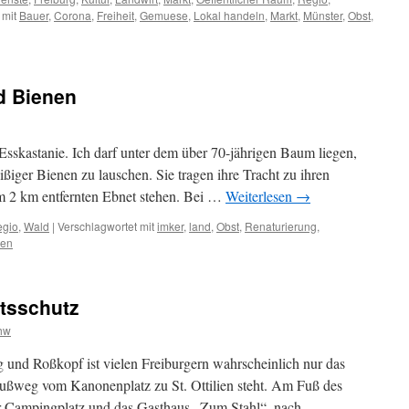
 mit
Bauer
,
Corona
,
Freiheit
,
Gemuese
,
Lokal handeln
,
Markt
,
Münster
,
Obst
,
d Bienen
Esskastanie. Ich darf unter dem über 70-jährigen Baum liegen,
iger Bienen zu lauschen. Sie tragen ihre Tracht zu ihren
im 2 km entfernten Ebnet stehen. Bei …
Weiterlesen
→
egio
,
Wald
|
Verschlagwortet mit
imker
,
land
,
Obst
,
Renaturierung
,
sen
tsschutz
hw
und Roßkopf ist vielen Freiburgern wahrscheinlich nur das
ußweg vom Kanonenplatz zu St. Ottilien steht. Am Fuß des
er Campingplatz und das Gasthaus „Zum Stahl“, nach …