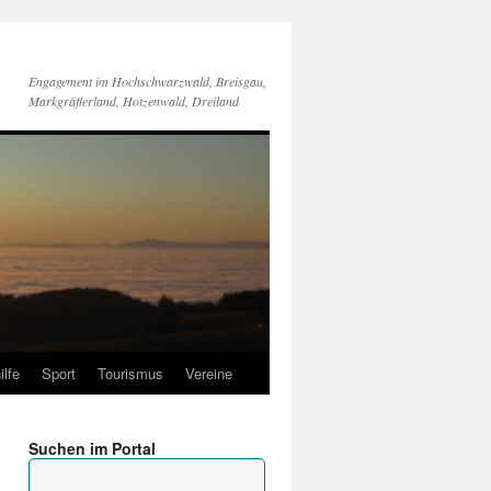
Engagement im Hochschwarzwald, Breisgau,
Markgräflerland, Hotzenwald, Dreiland
ilfe
Sport
Tourismus
Vereine
Suchen im Portal