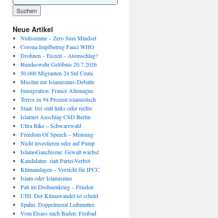
Wenn die Ergebnisse der automatischen Vervollständigung verfügbar sind, benutze die P
Neue Artikel
Nullsumme – Zero Sum Mindset
Corona Impfbetrug Fauci WHO
Drohnen – Eiszeit – Atomschlag?
Bundeswehr Gelöbnis 20.7.2026
50.000 Migranten 24 Std Ceuta
Muslim zur Islamismus-Debatte
Immigration: France Allemagne
Terror zu 94 Prozent islamistisch
Staat: frei statt links oder rechts
Islamist Anschlag CSD Berlin
Ultra Bike – Schwarzwald
Freedom Of Speech – Meinung
Nicht investieren oder auf Pump
IslamoGauchisme: Gewalt wächst
Kandidatur- statt Partei-Verbot
Klimaanlagen – Verzicht für IPCC
Islam oder Islamismus
Patt im Drohnenkrieg – Frieden
UHI: Der Klimawandel ist schuld
Spahn: Doppelmoral Leihmutter
Vom Elsass nach Baden: Freibad