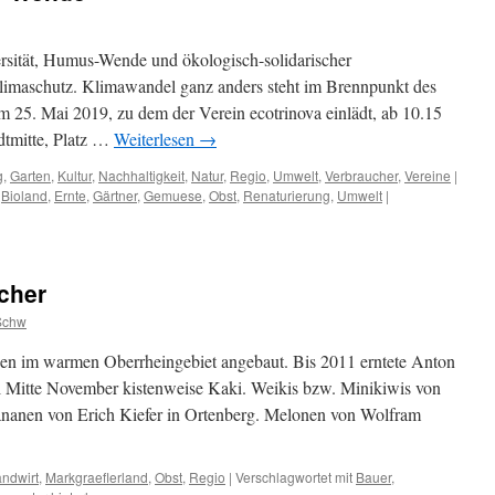
rsität, Humus-Wende und ökologisch-solidarischer
imaschutz. Klimawandel ganz anders steht im Brennpunkt des
 25. Mai 2019, zu dem der Verein ecotrinova einlädt, ab 10.15
adtmitte, Platz …
Weiterlesen
→
g
,
Garten
,
Kultur
,
Nachhaltigkeit
,
Natur
,
Regio
,
Umwelt
,
Verbraucher
,
Vereine
|
,
Bioland
,
Ernte
,
Gärtner
,
Gemuese
,
Obst
,
Renaturierung
,
Umwelt
|
cher
Schw
en im warmen Oberrheingebiet angebaut. Bis 2011 erntete Anton
hl Mitte November kistenweise Kaki. Weikis bzw. Minikiwis von
bananen von Erich Kiefer in Ortenberg. Melonen von Wolfram
ndwirt
,
Markgraeflerland
,
Obst
,
Regio
|
Verschlagwortet mit
Bauer
,