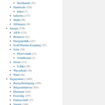
Buchhandel
(53)
Handwerk
(150)
Imker
(7)
Industrie
(137)
Markt
(58)
Stiftungen
(10)
Energie
(518)
AKW
(132)
Biomasse
(41)
Energiepolitik
(121)
Kraft-Waerme-Kopplung
(35)
Solar
(39)
Photovoltaik
(13)
Solarthermie
(1)
Strom
(111)
E-Bike
(28)
Wasserkraft
(38)
Wind
(54)
Engagement
(2.405)
Buergerbeteiligung
(395)
Bürgerinitiativen
(303)
Ehrenamt
(164)
Freiwillig
(197)
Partnerschaft
(17)
Spende
(100)