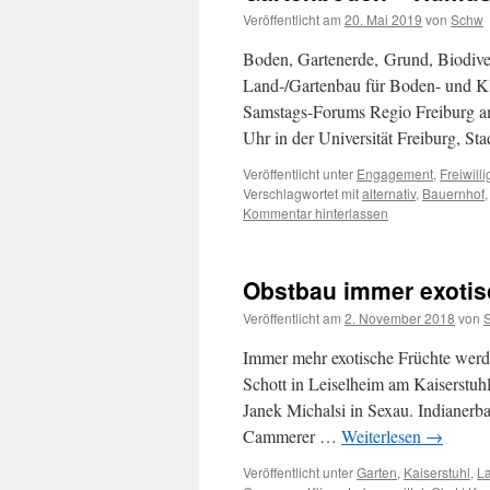
Veröffentlicht am
20. Mai 2019
von
Schw
Boden, Gartenerde, Grund, Biodive
Land-/Gartenbau für Boden- und Kl
Samstags-Forums Regio Freiburg am
Uhr in der Universität Freiburg, St
Veröffentlicht unter
Engagement
,
Freiwilli
Verschlagwortet mit
alternativ
,
Bauernhof
Kommentar hinterlassen
Obstbau immer exotis
Veröffentlicht am
2. November 2018
von
Immer mehr exotische Früchte werd
Schott in Leiselheim am Kaiserstu
Janek Michalsi in Sexau. Indianer
Cammerer …
Weiterlesen
→
Veröffentlicht unter
Garten
,
Kaiserstuhl
,
La