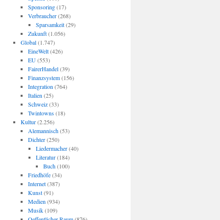
Sponsoring
(17)
Verbraucher
(268)
Sparsamkeit
(29)
Zukunft
(1.056)
Global
(1.747)
EineWelt
(426)
EU
(553)
FairerHandel
(39)
Finanzsystem
(156)
Integration
(764)
Italien
(25)
Schweiz
(33)
Twintowns
(18)
Kultur
(2.256)
Alemannisch
(53)
Dichter
(250)
Liedermacher
(40)
Literatur
(184)
Buch
(100)
Friedhöfe
(34)
Internet
(387)
Kunst
(91)
Medien
(934)
Musik
(109)
Oeffentlicher Raum
(876)