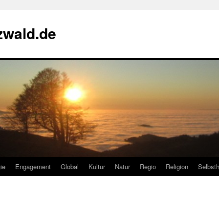
zwald.de
ie
Engagement
Global
Kultur
Natur
Regio
Religion
Selbsth