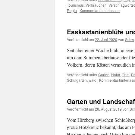
Tourismus
,
Verbraucher
|
Verschlagwortet
Regio
|
Kommentar hinterlassen
Esskastanienblüte un
Veröffentlicht am
22. Juni 2020
von
Schw
Seit über einer Woche blüht unsere 
um dem Summen abertausender flieiß
Völkern, deren Kästen vermutlich 
Veröffentlicht unter
Garten
,
Natur
,
Obst
,
R
Schulgarten
,
wald
|
Kommentar hinterlas
Garten und Landschaf
Veröffentlicht am
28. August 2019
von
Sc
Vom Hirzberg zwischen Schloßberg 
große Holzkreuz bekannt, das am F
Hirzbergs liegen nach Osten hin d