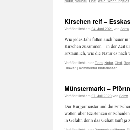
Natur
,
Neubau
,
Obst
,
wald
,
Wohnungslos
Kirschen reif – Esskas
Veröffentlicht am
24. Juni 2021
von
Schw
Wie jedes Jahr fallen auch heuer in
Kirschen zusammen – in der Zeit um 
Erstaunlich, wie die Natur es nac
Veröffentlicht unter
Flora
,
Natur
,
Obst
,
Reg
Umwelt
|
Kommentar hinterlassen
Münstermarkt – Pfört
Veröffentlicht am
27. Juli 2020
von
Schw
Der Bürgermeister und die Entschei
wollen über Existenzen entscheiden 
in Gefahr, denn das Gehalt läuft j
Veröffentlicht unter
Buergerbeteiligung
,
D