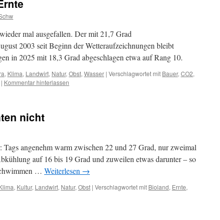
Ernte
Schw
wieder mal ausgefallen. Der mit 21,7 Grad
ugust 2003 seit Beginn der Wetteraufzeichnungen bleibt
iegen in 2025 mit 18,3 Grad abgeschlagen etwa auf Rang 10.
ra
,
Klima
,
Landwirt
,
Natur
,
Obst
,
Wasser
|
Verschlagwortet mit
Bauer
,
CO2
,
|
Kommentar hinterlassen
nten nicht
r: Tags angenehm warm zwischen 22 und 27 Grad, nur zweimal
Abkühlung auf 16 bis 19 Grad und zuweilen etwas darunter – so
s Schwimmen …
Weiterlesen
→
Klima
,
Kultur
,
Landwirt
,
Natur
,
Obst
|
Verschlagwortet mit
Bioland
,
Ernte
,