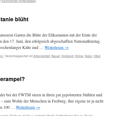
|
Kommentar hinterlassen
tanie blüht
 unserem Garten die Blüte der Eßkastanien mit der Ernte der
den 17. Juni, den erfolgreich abgeschafften Nationalfeiertag.
h wochenlanger Kälte und …
Weiterlesen
→
io
|
Verschlagwortet mit
Artenvielfalt
,
Bauer
,
Dreiland
,
Klima
,
Natur
,
Obst
,
nerampel?
der bei der FWTM sitzen in ihren gut gepolsterten Stühlen und
– zum Wohle der Menschen in Freiburg, ihre eigene ist ja nicht
a zu 100 …
Weiterlesen
→
ienste
,
Freiburg
,
Kultur
,
Landwirt
,
Markt
,
Oeffentlicher Raum
,
Regio
,