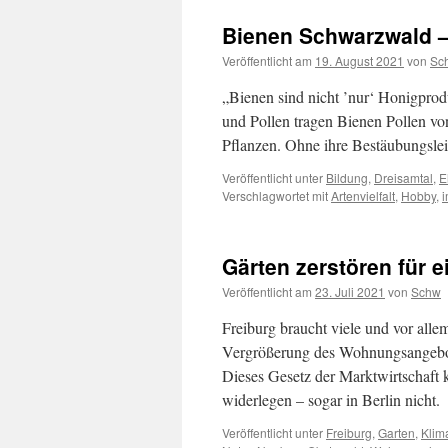
Bienen Schwarzwald –
Veröffentlicht am
19. August 2021
von
Sc
„Bienen sind nicht ’nur‘ Honigpro
und Pollen tragen Bienen Pollen von
Pflanzen. Ohne ihre Bestäubungsle
Veröffentlicht unter
Bildung
,
Dreisamtal
,
E
Verschlagwortet mit
Artenvielfalt
,
Hobby
,
i
Gärten zerstören für 
Veröffentlicht am
23. Juli 2021
von
Schw
Freiburg braucht viele und vor all
Vergrößerung des Wohnungsangebot
Dieses Gesetz der Marktwirtschaft k
widerlegen – sogar in Berlin nicht.
Veröffentlicht unter
Freiburg
,
Garten
,
Klim