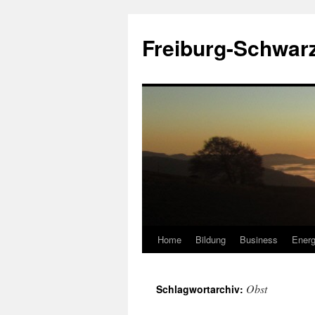
Zum
Inhalt
Freiburg-Schwar
springen
Home
Bildung
Business
Energ
Obst
Schlagwortarchiv: