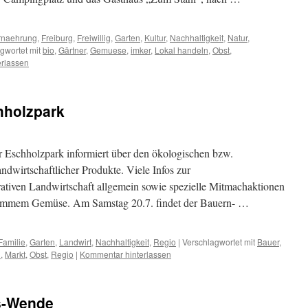
rnaehrung
,
Freiburg
,
Freiwillig
,
Garten
,
Kultur
,
Nachhaltigkeit
,
Natur
,
gwortet mit
bio
,
Gärtner
,
Gemuese
,
imker
,
Lokal handeln
,
Obst
,
rlassen
chholzpark
er Eschholzpark informiert über den ökologischen bzw.
wirtschaftlicher Produkte. Viele Infos zur
ativen Landwirtschaft allgemein sowie spezielle Mitmachaktionen
krummem Gemüse. Am Samstag 20.7. findet der Bauern- …
Familie
,
Garten
,
Landwirt
,
Nachhaltigkeit
,
Regio
|
Verschlagwortet mit
Bauer
,
l
,
Markt
,
Obst
,
Regio
|
Kommentar hinterlassen
s-Wende