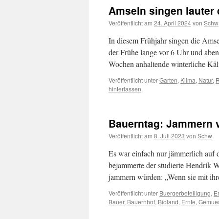
Amseln singen lauter 
Veröffentlicht am
24. April 2024
von
Schw
In diesem Frühjahr singen die Amsel
der Frühe lange vor 6 Uhr und abend
Wochen anhaltende winterliche Kä
Veröffentlicht unter
Garten
,
Klima
,
Natur
,
R
hinterlassen
Bauerntag: Jammern 
Veröffentlicht am
8. Juli 2023
von
Schw
Es war einfach nur jämmerlich auf
bejammerte der studierte Hendrik 
jammern würden: „Wenn sie mit ihr
Veröffentlicht unter
Buergerbeteiligung
,
E
Bauer
,
Bauernhof
,
Bioland
,
Ernte
,
Gemue