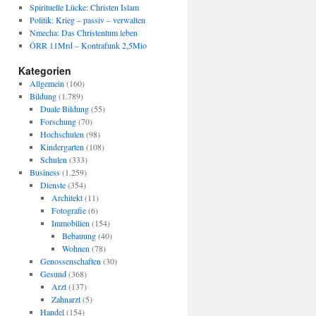
Spirituelle Lücke: Christen Islam
Politik: Krieg – passiv – verwalten
Nmecha: Das Christentum leben
ÖRR 11Mrd – Kontrafunk 2,5Mio
Kategorien
Allgemein
(160)
Bildung
(1.789)
Duale Bildung
(55)
Forschung
(70)
Hochschulen
(98)
Kindergarten
(108)
Schulen
(333)
Business
(1.259)
Dienste
(354)
Architekt
(11)
Fotografie
(6)
Immobilien
(154)
Bebauung
(40)
Wohnen
(78)
Genossenschaften
(30)
Gesund
(368)
Arzt
(137)
Zahnarzt
(5)
Handel
(154)