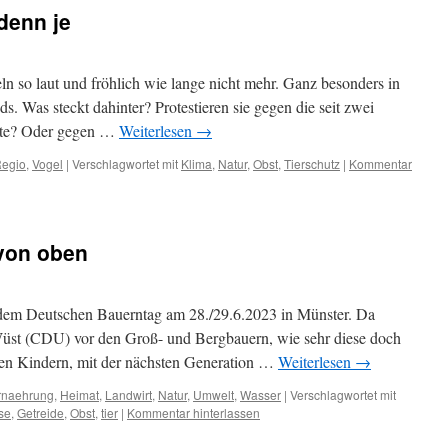
denn je
n so laut und fröhlich wie lange nicht mehr. Ganz besonders in
s. Was steckt dahinter? Protestieren sie gegen die seit zwei
lte? Oder gegen …
Weiterlesen
→
egio
,
Vogel
|
Verschlagwortet mit
Klima
,
Natur
,
Obst
,
Tierschutz
|
Kommentar
von oben
 dem Deutschen Bauerntag am 28./29.6.2023 in Münster. Da
Wüst (CDU) vor den Groß- und Bergbauern, wie sehr diese doch
en Kindern, mit der nächsten Generation …
Weiterlesen
→
rnaehrung
,
Heimat
,
Landwirt
,
Natur
,
Umwelt
,
Wasser
|
Verschlagwortet mit
se
,
Getreide
,
Obst
,
tier
|
Kommentar hinterlassen