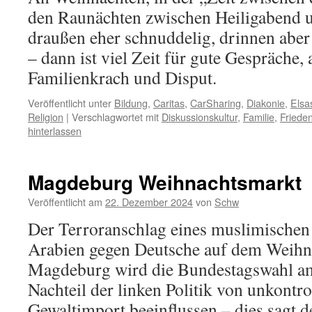
den Raunächten zwischen Heiligabend u
draußen eher schnuddelig, drinnen aber
– dann ist viel Zeit für gute Gespräche, 
Familienkrach und Disput.
Veröffentlicht unter
Bildung
,
Caritas
,
CarSharing
,
Diakonie
,
Elsa
Religion
|
Verschlagwortet mit
Diskussionskultur
,
Familie
,
Friede
hinterlassen
Magdeburg Weihnachtsmarkt
Veröffentlicht am
22. Dezember 2024
von
Schw
Der Terroranschlag eines muslimischen 
Arabien gegen Deutsche auf dem Weihn
Magdeburg wird die Bundestagswahl a
Nachteil der linken Politik von unkontr
Gewaltimport beeinflussen – dies sagt 