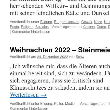
herrschenden Willkür– und Gesinnungs-
mit seiner feindlichen Kälte und Dunkel
Veröffentlicht unter
Bildung
,
Bürgerinitiativen
,
Gewalt
,
Krise
,
Kul
Regio
,
Religion
,
Soziales
|
Verschlagwortet mit
Corona
,
Demo
,
D
|
Kommentar hinterlassen
Weihnachten 2022 – Steinmei
Veröffentlicht am
24. Dezember 2022
von
Schw
„Ich wünsche mir, dass die Älteren auc
einmal bereit sind, sich zu verändern. 
sich engagieren, dass sie kritisch sind 
Klimaschutzes zu schaden, indem sie a
Weiterlesen
→
Veröffentlicht unter
Bildung
,
Kultur
,
Medien
|
Verschlagwortet mi
Kommentar hinterlassen