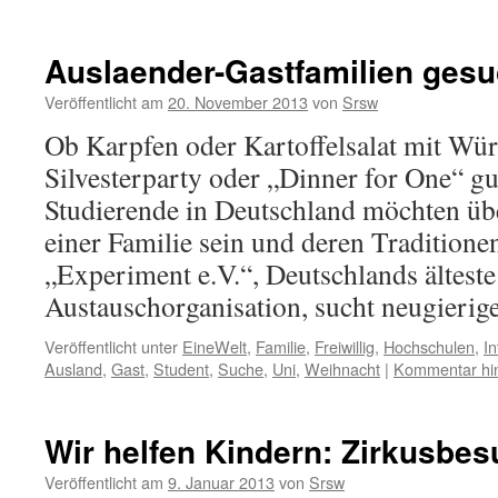
Auslaender-Gastfamilien gesu
Veröffentlicht am
20. November 2013
von
Srsw
Ob Karpfen oder Kartoffelsalat mit Wür
Silvesterparty oder „Dinner for One“ g
Studierende in Deutschland möchten übe
einer Familie sein und deren Traditione
„Experiment e.V.“, Deutschlands ältest
Austauschorganisation, sucht neugieri
Veröffentlicht unter
EineWelt
,
Familie
,
Freiwillig
,
Hochschulen
,
In
Ausland
,
Gast
,
Student
,
Suche
,
Uni
,
Weihnacht
|
Kommentar hin
Wir helfen Kindern: Zirkusbe
Veröffentlicht am
9. Januar 2013
von
Srsw