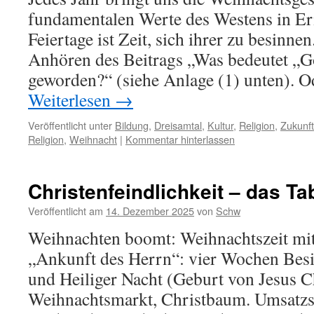
fundamentalen Werte des Westens in Er
Feiertage ist Zeit, sich ihrer zu besinne
Anhören des Beitrags „Was bedeutet „G
geworden?“ (siehe Anlage (1) unten). 
Weiterlesen
→
Veröffentlicht unter
Bildung
,
Dreisamtal
,
Kultur
,
Religion
,
Zukunft
Religion
,
Weihnacht
|
Kommentar hinterlassen
Christenfeindlichkeit – das Ta
Veröffentlicht am
14. Dezember 2025
von
Schw
Weihnachten boomt: Weihnachtszeit mit
„Ankunft des Herrn“: vier Wochen Bes
und Heiliger Nacht (Geburt von Jesus Ch
Weihnachtsmarkt, Christbaum. Umsatzstä