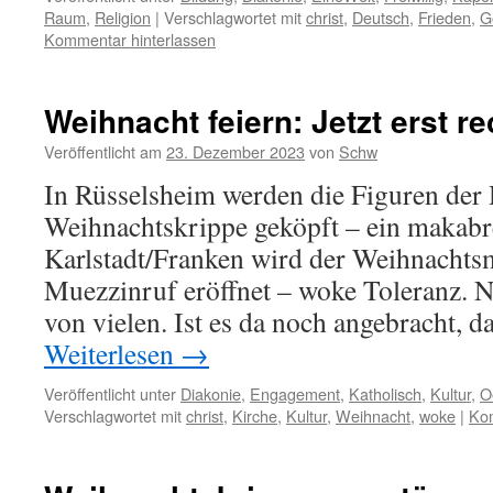
Raum
,
Religion
|
Verschlagwortet mit
christ
,
Deutsch
,
Frieden
,
G
Kommentar hinterlassen
Weihnacht feiern: Jetzt erst re
Veröffentlicht am
23. Dezember 2023
von
Schw
In Rüsselsheim werden die Figuren der H
Weihnachtskrippe geköpft – ein makabre
Karlstadt/Franken wird der Weihnachts
Muezzinruf eröffnet – woke Toleranz. Nu
von vielen. Ist es da noch angebracht, d
Weiterlesen
→
Veröffentlicht unter
Diakonie
,
Engagement
,
Katholisch
,
Kultur
,
O
Verschlagwortet mit
christ
,
Kirche
,
Kultur
,
Weihnacht
,
woke
|
Kom