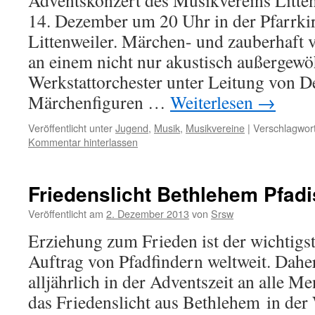
Adventskonzert des Musikvereins Litte
14. Dezember um 20 Uhr in der Pfarrkir
Littenweiler. Märchen- und zauberhaft 
an einem nicht nur akustisch außergew
Werkstattorchester unter Leitung von 
Märchenfiguren …
Weiterlesen
→
Veröffentlicht unter
Jugend
,
Musik
,
Musikvereine
|
Verschlagwort
Kommentar hinterlassen
Friedenslicht Bethlehem Pfadi
Veröffentlicht am
2. Dezember 2013
von
Srsw
Erziehung zum Frieden ist der wichtigs
Auftrag von Pfadfindern weltweit. Daher
alljährlich in der Adventszeit an alle 
das Friedenslicht aus Bethlehem in der