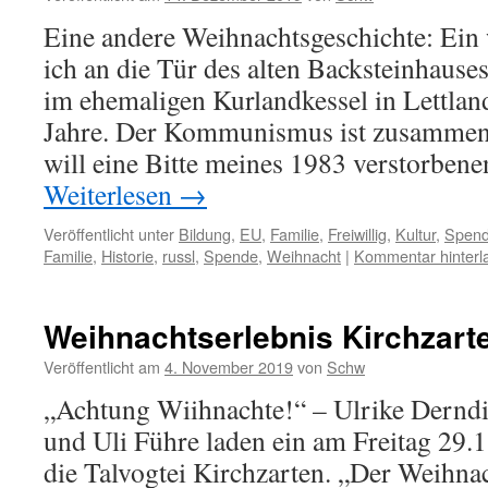
Eine andere Weihnachtsgeschichte: Ein 
ich an die Tür des alten Backsteinhause
im ehemaligen Kurlandkessel in Lettlan
Jahre. Der Kommunismus ist zusammen
will eine Bitte meines 1983 verstorben
Weiterlesen
→
Veröffentlicht unter
Bildung
,
EU
,
Familie
,
Freiwillig
,
Kultur
,
Spen
Familie
,
Historie
,
russl
,
Spende
,
Weihnacht
|
Kommentar hinterl
Weihnachtserlebnis Kirchzart
Veröffentlicht am
4. November 2019
von
Schw
„Achtung Wiihnachte!“ – Ulrike Derndi
und Uli Führe laden ein am Freitag 29.
die Talvogtei Kirchzarten. „Der Weihnac