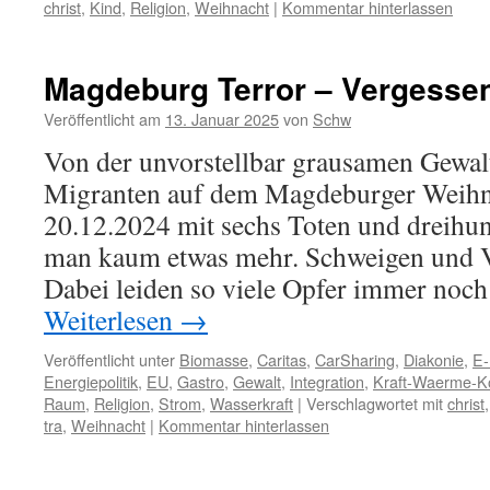
christ
,
Kind
,
Religion
,
Weihnacht
|
Kommentar hinterlassen
Magdeburg Terror – Vergesse
Veröffentlicht am
13. Januar 2025
von
Schw
Von der unvorstellbar grausamen Gewalt
Migranten auf dem Magdeburger Weih
20.12.2024 mit sechs Toten und dreihund
man kaum etwas mehr. Schweigen und Ve
Dabei leiden so viele Opfer immer noch
Weiterlesen
→
Veröffentlicht unter
Biomasse
,
Caritas
,
CarSharing
,
Diakonie
,
E-
Energiepolitik
,
EU
,
Gastro
,
Gewalt
,
Integration
,
Kraft-Waerme-K
Raum
,
Religion
,
Strom
,
Wasserkraft
|
Verschlagwortet mit
christ
tra
,
Weihnacht
|
Kommentar hinterlassen