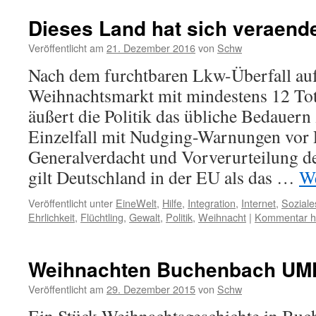
Dieses Land hat sich veraende
Veröffentlicht am
21. Dezember 2016
von
Schw
Nach dem furchtbaren Lkw-Überfall auf
Weihnachtsmarkt mit mindestens 12 To
äußert die Politik das übliche Bedauern
Einzelfall mit Nudging-Warnungen vor 
Generalverdacht und Vorverurteilung d
gilt Deutschland in der EU als das …
We
Veröffentlicht unter
EineWelt
,
Hilfe
,
Integration
,
Internet
,
Soziale
Ehrlichkeit
,
Flüchtling
,
Gewalt
,
Politik
,
Weihnacht
|
Kommentar hi
Weihnachten Buchenbach UM
Veröffentlicht am
29. Dezember 2015
von
Schw