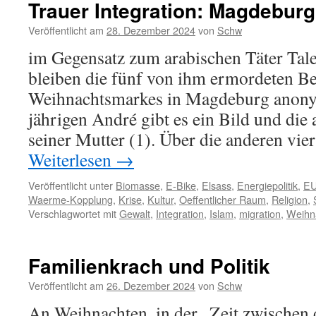
Trauer Integration: Magdeburg
Veröffentlicht am
28. Dezember 2024
von
Schw
im Gegensatz zum arabischen Täter Ta
bleiben die fünf von ihm ermordeten B
Weihnachtsmarkes in Magdeburg anon
jährigen André gibt es ein Bild und die 
seiner Mutter (1). Über die anderen vie
Weiterlesen
→
Veröffentlicht unter
Biomasse
,
E-Bike
,
Elsass
,
Energiepolitik
,
E
Waerme-Kopplung
,
Krise
,
Kultur
,
Oeffentlicher Raum
,
Religion
,
Verschlagwortet mit
Gewalt
,
Integration
,
Islam
,
migration
,
Weihn
Familienkrach und Politik
Veröffentlicht am
26. Dezember 2024
von
Schw
An Weihnachten, in der „Zeit zwischen 