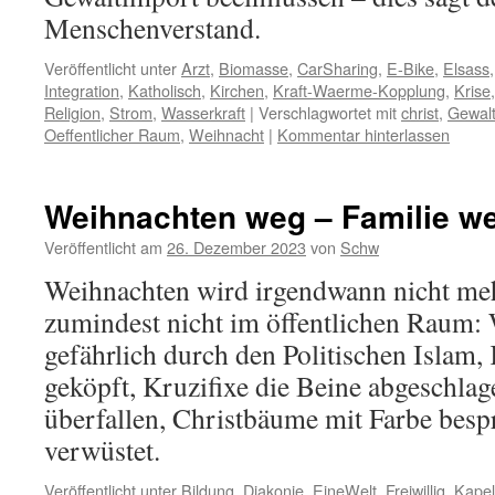
Menschenverstand.
Veröffentlicht unter
Arzt
,
Biomasse
,
CarSharing
,
E-Bike
,
Elsass
Integration
,
Katholisch
,
Kirchen
,
Kraft-Waerme-Kopplung
,
Krise
Religion
,
Strom
,
Wasserkraft
|
Verschlagwortet mit
christ
,
Gewal
Oeffentlicher Raum
,
Weihnacht
|
Kommentar hinterlassen
Weihnachten weg – Familie w
Veröffentlicht am
26. Dezember 2023
von
Schw
Weihnachten wird irgendwann nicht mehr
zumindest nicht im öffentlichen Raum:
gefährlich durch den Politischen Islam,
geköpft, Kruzifixe die Beine abgeschlag
überfallen, Christbäume mit Farbe besp
verwüstet.
Veröffentlicht unter
Bildung
,
Diakonie
,
EineWelt
,
Freiwillig
,
Kapel