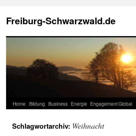
Zum
Inhalt
Freiburg-Schwarzwald.de
springen
Home
Bildung
Business
Energie
Engagement
Global
Weihnacht
Schlagwortarchiv: