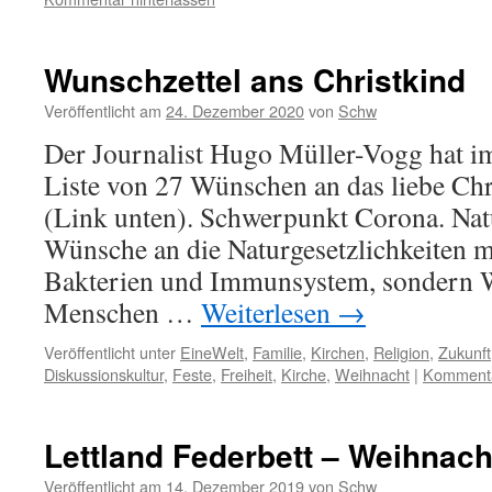
Wunschzettel ans Christkind
Veröffentlicht am
24. Dezember 2020
von
Schw
Der Journalist Hugo Müller-Vogg hat im
Liste von 27 Wünschen an das liebe Chri
(Link unten). Schwerpunkt Corona. Natü
Wünsche an die Naturgesetzlichkeiten m
Bakterien und Immunsystem, sondern 
Menschen …
Weiterlesen
→
Veröffentlicht unter
EineWelt
,
Familie
,
Kirchen
,
Religion
,
Zukunft
Diskussionskultur
,
Feste
,
Freiheit
,
Kirche
,
Weihnacht
|
Kommenta
Lettland Federbett – Weihnach
Veröffentlicht am
14. Dezember 2019
von
Schw