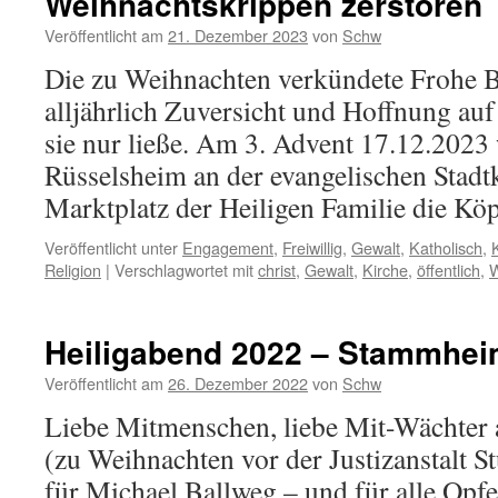
Weihnachtskrippen zerstören
Veröffentlicht am
21. Dezember 2023
von
Schw
Die zu Weihnachten verkündete Frohe Bo
alljährlich Zuversicht und Hoffnung au
sie nur ließe. Am 3. Advent 17.12.2023
Rüsselsheim an der evangelischen Stadt
Marktplatz der Heiligen Familie die Kö
Veröffentlicht unter
Engagement
,
Freiwillig
,
Gewalt
,
Katholisch
,
Religion
|
Verschlagwortet mit
christ
,
Gewalt
,
Kirche
,
öffentlich
,
W
Heiligabend 2022 – Stammhe
Veröffentlicht am
26. Dezember 2022
von
Schw
Liebe Mitmenschen, liebe Mit-Wächter
(zu Weihnachten vor der Justizanstalt 
für Michael Ballweg – und für alle Opfe