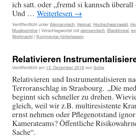
ich satt. oder „fremd si kannsch überall
Und …
Weiterlesen
→
Veröffentlicht unter
Alemannisch
,
Heimat
,
Hochschwarzwald
,
Ho
Musikvereine
|
Verschlagwortet mit
alemannisch
,
Blackforest
,
ev
Weihnacht
|
Kommentar hinterlassen
Relativieren Instrumentalisier
Veröffentlicht am
13. Dezember 2018
von
Schw
Relativieren und Instrumentalisieren n
Terroranschlag in Strasbourg. „Die med
beginnt sich schneller zu drehen. Wievie
gleich, weil wir z.B. multiresistente K
ernst nehmen oder Pflegenotstand igno
Kamerateams? Öffentliche Risikowahrne
Sache“.