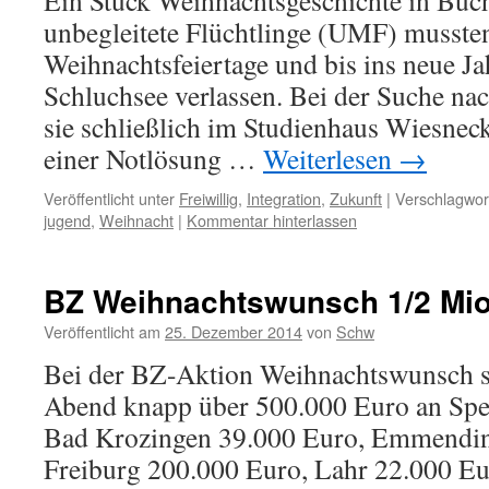
Ein Stück Weihnachtsgeschichte in Buc
unbegleitete Flüchtlinge (UMF) mussten
Weihnachtsfeiertage und bis ins neue Ja
Schluchsee verlassen. Bei der Suche na
sie schließlich im Studienhaus Wiesne
einer Notlösung …
Weiterlesen
→
Veröffentlicht unter
Freiwillig
,
Integration
,
Zukunft
|
Verschlagwort
jugend
,
Weihnacht
|
Kommentar hinterlassen
BZ Weihnachtswunsch 1/2 Mi
Veröffentlicht am
25. Dezember 2014
von
Schw
Bei der BZ-Aktion Weihnachtswunsch s
Abend knapp über 500.000 Euro an Spe
Bad Krozingen 39.000 Euro, Emmendin
Freiburg 200.000 Euro, Lahr 22.000 Eu