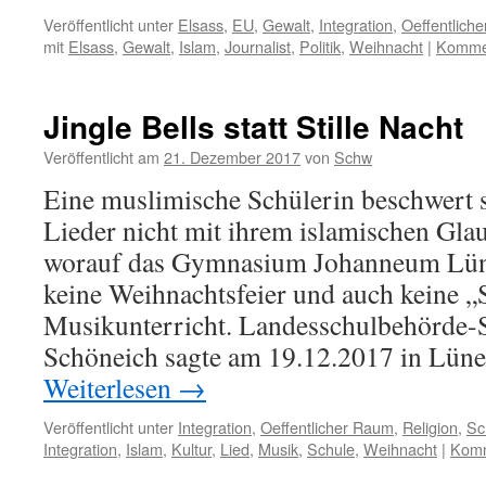
Veröffentlicht unter
Elsass
,
EU
,
Gewalt
,
Integration
,
Oeffentlich
mit
Elsass
,
Gewalt
,
Islam
,
Journalist
,
Politik
,
Weihnacht
|
Kommen
Jingle Bells statt Stille Nacht
Veröffentlicht am
21. Dezember 2017
von
Schw
Eine muslimische Schülerin beschwert si
Lieder nicht mit ihrem islamischen Glau
worauf das Gymnasium Johanneum Lüne
keine Weihnachtsfeier und auch keine „S
Musikunterricht. Landesschulbehörde-
Schöneich sagte am 19.12.2017 in Lü
Weiterlesen
→
Veröffentlicht unter
Integration
,
Oeffentlicher Raum
,
Religion
,
Sc
Integration
,
Islam
,
Kultur
,
Lied
,
Musik
,
Schule
,
Weihnacht
|
Komm