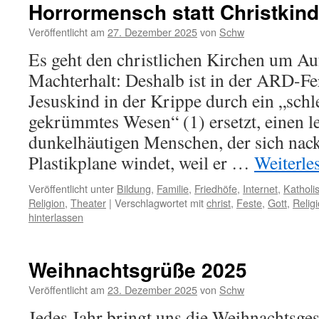
Horrormensch statt Christkind
Veröffentlicht am
27. Dezember 2025
von
Schw
Es geht den christlichen Kirchen um A
Machterhalt: Deshalb ist in der ARD-Fe
Jesuskind in der Krippe durch ein „sch
gekrümmtes Wesen“ (1) ersetzt, einen l
dunkelhäutigen Menschen, der sich nack
Plastikplane windet, weil er …
Weiterle
Veröffentlicht unter
Bildung
,
Familie
,
Friedhöfe
,
Internet
,
Katholi
Religion
,
Theater
|
Verschlagwortet mit
christ
,
Feste
,
Gott
,
Relig
hinterlassen
Weihnachtsgrüße 2025
Veröffentlicht am
23. Dezember 2025
von
Schw
Jedes Jahr bringt uns die Weihnachtsges