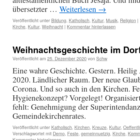
übersetzter …
Weiterlesen
→
Veröffentlicht unter
Bildung
,
Katholisch
,
Kultur
,
Musik
,
Religion
|
Kirche
,
Kultur
,
Weihnacht
|
Kommentar hinterlassen
Weihnachtsgeschichte im Dor
Veröffentlicht am
25. Dezember 2020
von
Schw
Eine wahre Geschichte. Gestern. Heili
2020. Ländlicher Raum. Der neue Glaub
Corona. Und so auch in den Kirchen. Fe
Hygienekonzept? Vorgelegt! Organisiert
fehlt: Genehmigung der Superintendanz
Gemeindekirchenrates.
Veröffentlicht unter
Katholisch
,
Kirchen
,
Kreuze
,
Kultur
,
Oeffent
Verschlagwortet mit
Demo
,
Feste
,
gemeinnuetzig
,
Kirche
,
Komm
Kommentar hinterlassen