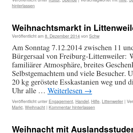
hinterlassen
Weihnachtsmarkt in Littenweil
Veröffentlicht am
8. Dezember 2014
von
Schw
Am Sonntag 7.12.2014 zwischen 11 un
Bürgersaal von Freiburg-Littenweiler:
familiärer Atmosphäre, breites Gesche
Selbstgemachtem und viele Besucher. U
20 kg geröstete Esskastanien weg und d
Uhr alle …
Weiterlesen
→
Veröffentlicht unter
Engagement
,
Handel
,
Hilfe
,
Littenweiler
|
Ver
Markt
,
Weihnacht
|
Kommentar hinterlassen
Weihnacht mit Auslandsstude