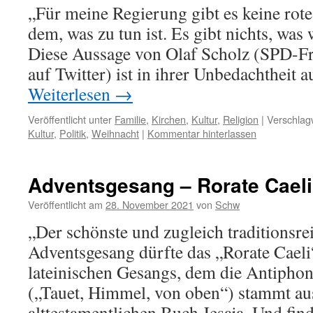
„Für meine Regierung gibt es keine rote 
dem, was zu tun ist. Es gibt nichts, was 
Diese Aussage von Olaf Scholz (SPD-F
auf Twitter) ist in ihrer Unbedachtheit 
Weiterlesen
→
Veröffentlicht unter
Familie
,
Kirchen
,
Kultur
,
Religion
|
Verschlagw
Kultur
,
Politik
,
Weihnacht
|
Kommentar hinterlassen
Adventsgesang – Rorate Caeli
Veröffentlicht am
28. November 2021
von
Schw
„Der schönste und zugleich traditionsre
Adventsgesang dürfte das „Rorate Caeli“
lateinischen Gesangs, dem die Antipho
(„Tauet, Himmel, von oben“) stammt a
alttestamentlichen Buch Jesaja. Und finde