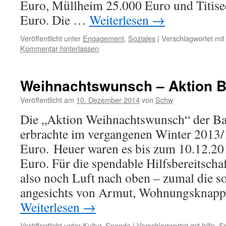
Euro, Müllheim 25.000 Euro und Titise
Euro. Die …
Weiterlesen
→
Veröffentlicht unter
Engagement
,
Soziales
|
Verschlagwortet mit
Kommentar hinterlassen
Weihnachtswunsch – Aktion 
Veröffentlicht am
10. Dezember 2014
von
Schw
Die „Aktion Weihnachtswunsch“ der B
erbrachte im vergangenen Winter 2013/
Euro. Heuer waren es bis zum 10.12.2
Euro. Für die spendable Hilfsbereitschaf
also noch Luft nach oben – zumal die s
angesichts von Armut, Wohnungsknap
Weiterlesen
→
Veröffentlicht unter
Kultur
,
Spende
|
Verschlagwortet mit
hilfe
,
S