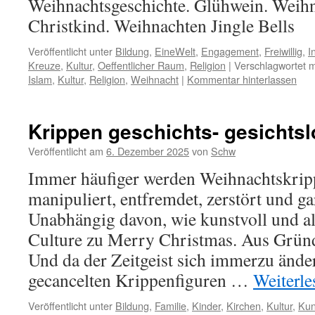
Weihnachtsgeschichte. Glühwein. Weih
Christkind. Weihnachten Jingle Bells
Veröffentlicht unter
Bildung
,
EineWelt
,
Engagement
,
Freiwillig
,
I
Kreuze
,
Kultur
,
Oeffentlicher Raum
,
Religion
|
Verschlagwortet m
Islam
,
Kultur
,
Religion
,
Weihnacht
|
Kommentar hinterlassen
Krippen geschichts- gesichts
Veröffentlicht am
6. Dezember 2025
von
Schw
Immer häufiger werden Weihnachtskripp
manipuliert, entfremdet, zerstört und ga
Unabhängig davon, wie kunstvoll und alt
Culture zu Merry Christmas. Aus Gründe
Und da der Zeitgeist sich immerzu änder
gecancelten Krippenfiguren …
Weiterl
Veröffentlicht unter
Bildung
,
Familie
,
Kinder
,
Kirchen
,
Kultur
,
Kun