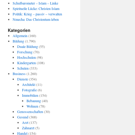
Schulbarometer – Islam – Linke
Spirituelle Lücke: Christen Islam
Politik: Krieg – passiv – verwalten
Nmecha: Das Christentum leben
Kategorien
Allgemein
(160)
Bildung
(1.790)
Duale Bildung
(55)
Forschung
(70)
Hochschulen
(98)
Kindergarten
(108)
Schulen
(333)
Business
(1.260)
Dienste
(354)
Architekt
(11)
Fotografie
(6)
Immobilien
(154)
Bebauung
(40)
Wohnen
(78)
Genossenschaften
(30)
Gesund
(368)
Arzt
(137)
Zahnarzt
(5)
Handel
(154)