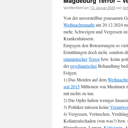
Magdeburg Terror – V
Veröffentlicht am
13. Januar 2025
von
Sc
Von der unvorstellbar grausamen Ge
Weihnachtsmarkt
am 20.12.2024 mit
mehr. Schweigen und Vergessen ist 
Krankenhäusern.
Entgegen den Beteuerungen so viele
Ermittlungen doch nicht, sondern die
islamistischer
Terror
bzw. keine polit
der
psychiatrischer
Behandlung bedarf
Folgen:
1) Das Morden auf dem
Weihnacht
seit 2015
Millionen von Muslimen üb
mit nichts zu tun.
2) Die Opfer haben weniger finanzi
3) Politiker müssen keine
Verantwo
4) Vergessen, Vertuschen, Verdrän
Kollateralschaden (von was?) bzw.
Hinterfragen, Lernen,
Kritisieren
, A