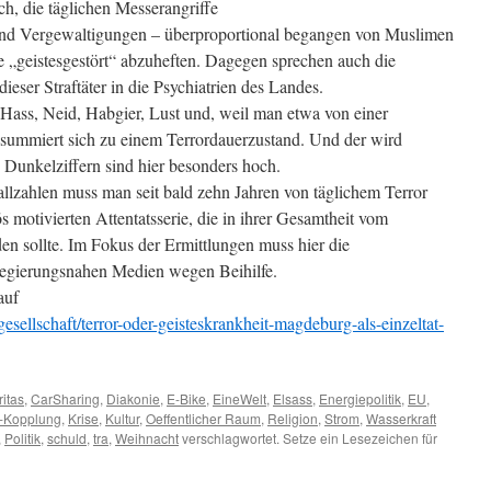
ch, die täglichen Messerangriffe
und Vergewaltigungen – überproportional begangen von Muslimen
e „geistesgestört“ abzuheften. Dagegen sprechen auch die
eser Straftäter in die Psychiatrien des Landes.
 Hass, Neid, Habgier, Lust und, weil man etwa von einer
summiert sich zu einem Terrordauerzustand. Und der wird
e Dunkelziffern sind hier besonders hoch.
lzahlen muss man seit bald zehn Jahren von täglichem Terror
ös motivierten Attentatsserie, die in ihrer Gesamtheit vom
en sollte. Im Fokus der Ermittlungen muss hier die
 regierungsnahen Medien wegen Beihilfe.
auf
esellschaft/terror-oder-geisteskrankheit-magdeburg-als-einzeltat-
itas
,
CarSharing
,
Diakonie
,
E-Bike
,
EineWelt
,
Elsass
,
Energiepolitik
,
EU
,
-Kopplung
,
Krise
,
Kultur
,
Oeffentlicher Raum
,
Religion
,
Strom
,
Wasserkraft
,
Politik
,
schuld
,
tra
,
Weihnacht
verschlagwortet. Setze ein Lesezeichen für