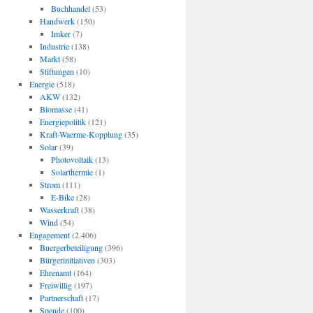
Buchhandel
(53)
Handwerk
(150)
Imker
(7)
Industrie
(138)
Markt
(58)
Stiftungen
(10)
Energie
(518)
AKW
(132)
Biomasse
(41)
Energiepolitik
(121)
Kraft-Waerme-Kopplung
(35)
Solar
(39)
Photovoltaik
(13)
Solarthermie
(1)
Strom
(111)
E-Bike
(28)
Wasserkraft
(38)
Wind
(54)
Engagement
(2.406)
Buergerbeteiligung
(396)
Bürgerinitiativen
(303)
Ehrenamt
(164)
Freiwillig
(197)
Partnerschaft
(17)
Spende
(100)