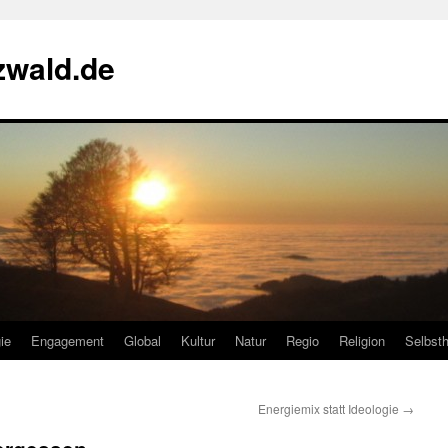
zwald.de
ie
Engagement
Global
Kultur
Natur
Regio
Religion
Selbsth
Energiemix statt Ideologie
→