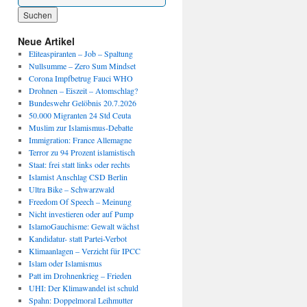
Wenn die Ergebnisse der automatischen Vervollständigung verfügbar sind, benutze die P
Neue Artikel
Eliteaspiranten – Job – Spaltung
Nullsumme – Zero Sum Mindset
Corona Impfbetrug Fauci WHO
Drohnen – Eiszeit – Atomschlag?
Bundeswehr Gelöbnis 20.7.2026
50.000 Migranten 24 Std Ceuta
Muslim zur Islamismus-Debatte
Immigration: France Allemagne
Terror zu 94 Prozent islamistisch
Staat: frei statt links oder rechts
Islamist Anschlag CSD Berlin
Ultra Bike – Schwarzwald
Freedom Of Speech – Meinung
Nicht investieren oder auf Pump
IslamoGauchisme: Gewalt wächst
Kandidatur- statt Partei-Verbot
Klimaanlagen – Verzicht für IPCC
Islam oder Islamismus
Patt im Drohnenkrieg – Frieden
UHI: Der Klimawandel ist schuld
Spahn: Doppelmoral Leihmutter