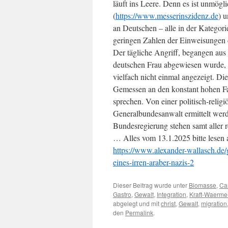
läuft ins Leere. Denn es ist unmögli
(
https://www.messerinszidenz.de
) 
an Deutschen – alle in der Kategori
geringen Zahlen der Einweisungen di
Der tägliche Angriff, begangen aus
deutschen Frau abgewiesen wurde, 
vielfach nicht einmal angezeigt. Di
Gemessen an den konstant hohen Fal
sprechen. Von einer politisch-religi
Generalbundesanwalt ermittelt werd
Bundesregierung stehen samt aller
… Alles vom 13.1.2025 bitte lesen 
https://www.alexander-wallasch.de/g
eines-irren-araber-nazis-2
Dieser Beitrag wurde unter
Biomasse
,
Car
Gastro
,
Gewalt
,
Integration
,
Kraft-Waerme
abgelegt und mit
christ
,
Gewalt
,
migration
den
Permalink
.