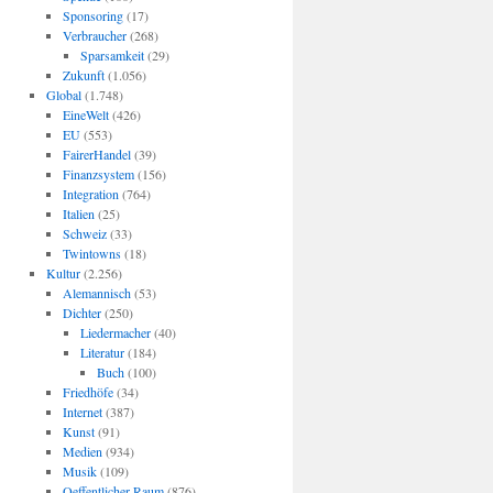
Sponsoring
(17)
Verbraucher
(268)
Sparsamkeit
(29)
Zukunft
(1.056)
Global
(1.748)
EineWelt
(426)
EU
(553)
FairerHandel
(39)
Finanzsystem
(156)
Integration
(764)
Italien
(25)
Schweiz
(33)
Twintowns
(18)
Kultur
(2.256)
Alemannisch
(53)
Dichter
(250)
Liedermacher
(40)
Literatur
(184)
Buch
(100)
Friedhöfe
(34)
Internet
(387)
Kunst
(91)
Medien
(934)
Musik
(109)
Oeffentlicher Raum
(876)