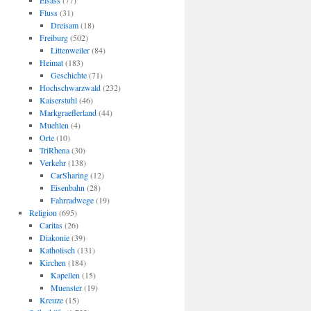
Elsass
(77)
Fluss
(31)
Dreisam
(18)
Freiburg
(502)
Littenweiler
(84)
Heimat
(183)
Geschichte
(71)
Hochschwarzwald
(232)
Kaiserstuhl
(46)
Markgraeflerland
(44)
Muehlen
(4)
Orte
(10)
TriRhena
(30)
Verkehr
(138)
CarSharing
(12)
Eisenbahn
(28)
Fahrradwege
(19)
Religion
(695)
Caritas
(26)
Diakonie
(39)
Katholisch
(131)
Kirchen
(184)
Kapellen
(15)
Muenster
(19)
Kreuze
(15)