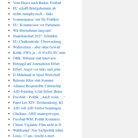
Vom Elsass nach Baden: Freibad
EU schafft Briefgeheimnis ab
rechts metaphysisch – links
Sommerpause: nur für Politiker
EU: Kommission vor Parlament
Wir übernehmen langsam!
Staatshaushalt 2027: Schulden
EU-Chatkontrolle: Überwachung
Widersetzen – aber ohne Gewalt
Kritik: FIFA ja – D NATO EU nein
ÖRR: Tribunal statt Interview
Hetzjagd auf Journalisten Erfurt
Erfurt: Angst vor links und grün
D Mittelmaß in Sport Wirtschaft
Betreute Hitze statt Sommer
Alliance Responsible Citizenship
AfD-Parteitag 4.Juli Erfurt: Beten
Fussball – Politik: „Auch wenn …“
Papst Leo XIV: Drohnenkrieg, KI
AfD soll AfD-Verbot beantragen
Glashaus: ARD unausgewogen
Fussball-WM: Politik Kommerz
Citizen Vigilante: Film nicht in D
Wahlkampf: Nur Sachpolitik lohnt
Louis, 17 ans, lynché à mort