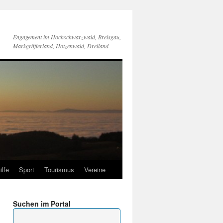
Engagement im Hochschwarzwald, Breisgau,
Markgräflerland, Hotzenwald, Dreiland
ilfe
Sport
Tourismus
Vereine
Suchen im Portal