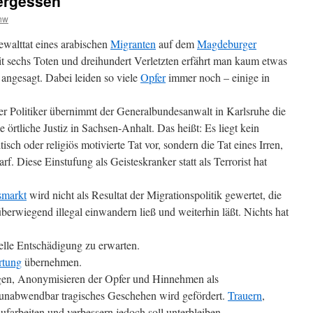
ergessen
hw
walttat eines arabischen
Migranten
auf dem
Magdeburger
 sechs Toten und dreihundert Verletzten erfährt man kaum etwas
angesagt. Dabei leiden so viele
Opfer
immer noch – einige in
r Politiker übernimmt der Generalbundesanwalt in Karlsruhe die
 örtliche Justiz in Sachsen-Anhalt. Das heißt: Es liegt kein
isch oder religiös motivierte Tat vor, sondern die Tat eines Irren,
. Diese Einstufung als Geisteskranker statt als Terrorist hat
smarkt
wird nicht als Resultat der Migrationspolitik gewertet, die
erwiegend illegal einwandern ließ und weiterhin läßt. Nichts hat
elle Entschädigung zu erwarten.
rtung
übernehmen.
gen, Anonymisieren der Opfer und Hinnehmen als
 unabwendbar tragisches Geschehen wird gefördert.
Trauern
,
ufarbeiten und verbessern jedoch soll unterbleiben.