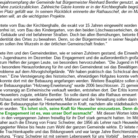
eujahrsempfang der Gemeinde hat Bürgermeister Reinhard Bentler genutzt, a
Jahre zurückzublicken. Zahlreiche Gäste konnte er in der Kirchberghalle begrü
en Platz gefüllt war. In seinem Rückblick erinnerte der Rathauschef, der im Ma
ten will, an die wichtigsten Projekte.
chtete vom Bau der Kirchberghalle, die exakt vor 15 Jahren eingeweiht worden
enfrei ist, vom Bau des Kindergarten, von den beiden Löschwasserteichen, d
r Gebäude und viel befahrener Straßen. Doch bei allen Bemühungen, betonte B
 Identität des Ortes zu bewahren. Denn, so der Bürgermeister in seiner Neuja
n sollen ihre Wurzeln in der örtlichen Gemeinschaft finden."
tete ihm und den Gemeinderäten, wie er seinen Zuhörern gestand, die Einwei
en Jugendraums im Dezember. Das Engagement und die außerordentlich groß
 zum Helfen der jungen Leute, sei besonders hervorzuheben. "Die Jugend in He
ne besondere Herausforderung für ihn und den Gemeinderat sei das Bewältigen
 Probleme auf dem Altvogtshofgelände. "Wir haben praktisch das Schicksal des
n." Eine Versteigerung des historischen, ehrwürdigen Hofgutes konnte verh
konnte dort mit der Bebauung angefangen werden. Weitere Bauplätze sollen i
er Bebauungsplan "Holzweg-Erweiterung" wurde 2006 beschlossen. 21 gemei
ie vorrangig an Einheimische verkauft werden, entstehen dort. Der Erlös kom
 Heuweilers zugute, erklärte Bentler. So solle damit das alte Rathaus erneuert
shaus errichtet werden. Feuerwehr, Malteser und die Verwaltung sollen darin 
06 der Bebauungsplan für Hinterheuweiler in Kraft, nachdem alle städtebaulic
en wurden.
"Es lohnt sich, seine Kraft für Heuweiler einzusetzen. Denn d
he Engagement ist es, was unser Dorf ausmacht"
. Mit diesen Worten lobte
h in den vergangenen Jahren freiwillig für ihr Dorf stark gemacht hatten. Im Mi
daher auch die Ehrung von Franz Schwörer, der 1956 als Lehrer nach Heuwei
ngagierter Weise bis heute zum Wohl der ganzen Gemeinde wirkte. Er leitete
die Trachtenkapelle und das Bildungswerk und war lange Jahre Berichterstatte
itung. "Franz Schwörer ist mit seinem Lebenswerk für uns Vorbild" , betonte 