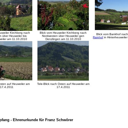
uweiler Kirchberg nach
Blick vom Heuweiler Kirchberg nach
Blick vom Bankhof nac
 über Heuweiler bis
Nordwesten über Heuweiler gen
Rainhof
in Hinterheuweile
weiler am 11.10.2010
Denzlingen am 11.10.2010
Osten auf Heuweiler am
Tele-Blick nach Osten auf Heuweiler am
17.4.2011
17.4.2011
fang - Ehrenurkunde für Franz Schwörer