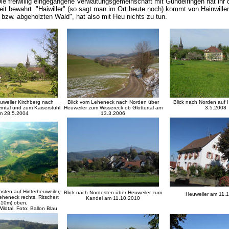
ie freiwillig eingegangene Verwaltungsgemeinschaft mit Gundelfingen hat ihr 
eit bewahrt. "Haiwiller" (so sagt man im Ort heute noch) kommt von Hainwiller
 bzw. abgeholzten Wald", hat also mit Heu nichts zu tun.
uweiler Kirchberg nach
Blick vom Leheneck nach Norden über
Blick nach Norden auf 
intal und zum Kaiserstuhl
Heuweiler zum Wissereck ob Glottertal am
3.5.2008
m 28.5.2004
13.3.2006
sten auf Hinterheuweiler,
Blick nach Nordosten über Heuweiler zum
Heuweiler am 11.
heneck rechts, Ritschert
Kandel am 11.10.2010
410m) oben,
ildtal. Foto: Ballon Blau