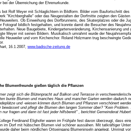
r bei der Überreichung der Ehrenurkunde.
 bot Rolf Meyer mit Schlaglichtern in Bildform. Bilder vom Baufortschritt des
erk "Kirchberghalle" oder das Neugestalten der Dorfmitte zeigten den Gästen
Heuweilers. Ob Einweihung des Dorfbrunnens, des Skaterplatzes oder die Ju
der Fotograf bildlich festgehalten, und konnte damit die Besucher des Neujah
nterhalten. Neue Baugebiete, Kindergartenveränderung, Kirchensanierung und 
egte Meyer mit seinen Bildern. Musikalisch umrahmt wurde der Neujahrsempf
lle Heuweiler und vom Kirchenchor. Roland Holzmann trug beschwingte Ged
or.
hart, 16.1.2007,
www.badische-zeitung.de
he Blumenfreunde gießen täglich die Pflanzen
r zeigt sich die Blütenpracht auf Balkon und Terrasse in verschwenderische
chten bunte Blumen und manches Haus und mancher Garten werden dadurch n
eplätze und -wiesen können durch Blumen und Pflanzen verschönert werden
r bewässert und pflegt die Blumen den langen Sommer über? "Kein Problem
nur fragen und dann ist fast jeder hilfsbereit" , berichtet Gemeinderat Huber
Kollege Ferdinand Elighofer waren im Frühjahr fest davon überzeugt, dass ein
n im Dorf mit hübschen Blumen viel schöner aussähen. Mit tatkräftiger Unter
urde daher beim nördlichen Ortseingang Blumeninseln angelegt. Umringt vo