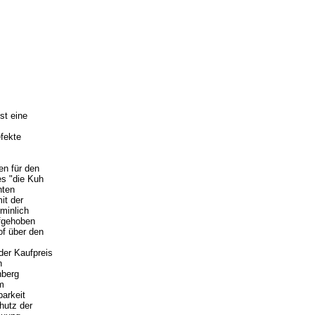
st eine
fekte
en für den
es "die Kuh
hten
it der
minlich
ufgehoben
of über den
der Kaufpreis
n
hberg
m
barkeit
hutz der