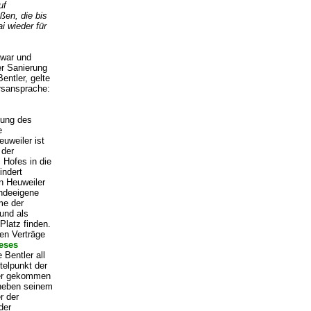
uf
ßen, die bis
i wieder für
 war und
er Sanierung
entler, gelte
hrsansprache:
hung des
e
uweiler ist
 der
 Hofes in die
indert
n Heuweiler
ndeeigene
me der
 und als
Platz finden.
hen Verträge
ieses
 Bentler all
ttelpunkt der
ler gekommen
 neben seinem
r der
der