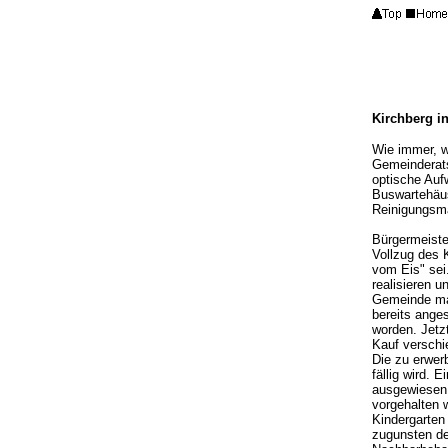
Kirchberg i
Wie immer, 
Gemeinderatss
optische Auf
Buswartehäus
Reinigungsma
Bürgermeiste
Vollzug des 
vom Eis" sei
realisieren 
Gemeinde maß
bereits ange
worden. Jetz
Kauf verschi
Die zu erwer
fällig wird. 
ausgewiesen,
vorgehalten 
Kindergarten
zugunsten de