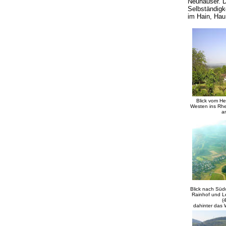
Neuhäuser. D
Selbständigk
im Hain, Hau
Blick vom He
Westen ins Rhe
a
Blick nach Südo
Rainhof und Le
(
dahinter das W