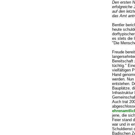
Den ersten N
erfolgreiche 
auf den letzt
das Amt antre
Bentler beri
heute schuld
dorftypische
es stets die
"Die Mensche
Freude berei
langersehnt
Bereitschaft
tüchtig." Ei
vielfältigen
Hand genomme
werden. Nun 
entstehen. D
Bauplätze, d
Infrastruktur
Gemeinschaft
Auch trat 20
abgeschloss
ehrenamtlic
jene, die sic
Feier stand 
war und in e
Schuldienst 
Badischen Ze