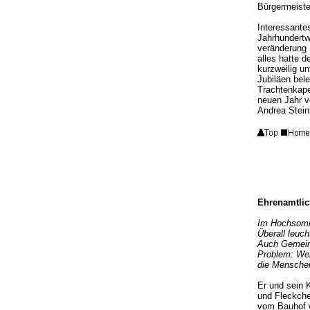
Bürgermeiste
Interessantes
Jahrhundertw
veränderung 
alles hatte 
kurzweilig u
Jubiläen bel
Trachtenkape
neuen Jahr v
Andrea Stein
Ehrenamtlic
Im Hochsomme
Überall leu
Auch Gemeind
Problem: We
die Menschen 
Er und sein 
und Fleckche
vom Bauhof w