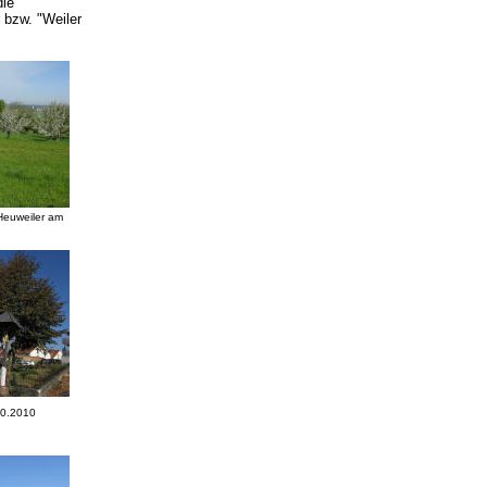
die
 bzw. "Weiler
Heuweiler am
10.2010