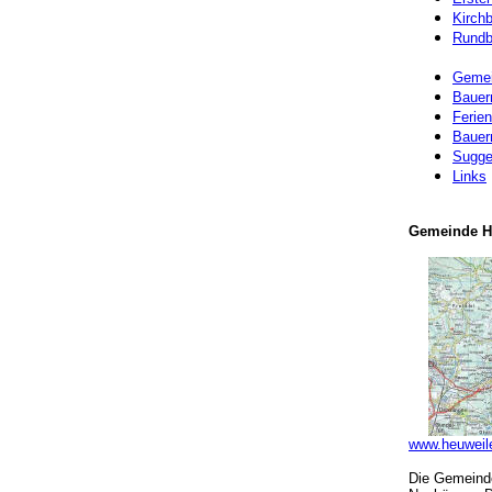
Kirch
Rundb
Gemei
Bauer
Ferie
Bauern
Sugge
Links
Gemeinde H
www.heuweile
Die Gemeinde