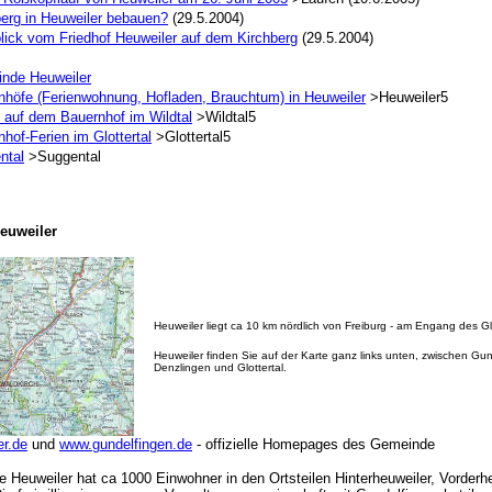
berg in Heuweiler bebauen?
(29.5.2004)
lick vom Friedhof Heuweiler auf dem Kirchberg
(29.5.2004)
nde Heuweiler
nhöfe (Ferienwohnung, Hofladen, Brauchtum) in Heuweiler
>Heuweiler5
n auf dem Bauernhof im Wildtal
>Wildtal5
hof-Ferien im Glottertal
>Glottertal5
ntal
>Suggental
euweiler
Heuweiler liegt ca 10 km nördlich von Freiburg - am Engang des Glo
Heuweiler finden Sie auf der Karte ganz links unten, zwischen Gun
Denzlingen und Glottertal.
r.de
und
www.gundelfingen.de
- offizielle Homepages des Gemeinde
 Heuweiler hat ca 1000 Einwohner in den Ortsteilen Hinterheuweiler, Vorderh