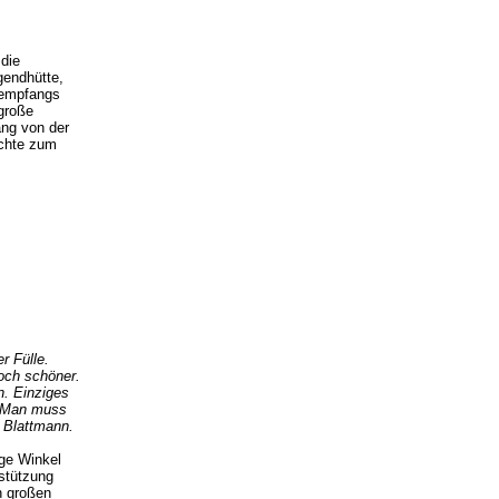
 die
gendhütte,
rsempfangs
große
ang von der
ichte zum
r Fülle.
och schöner.
. Einziges
. Man muss
t Blattmann.
ige Winkel
stützung
n großen