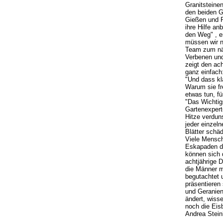
Granitsteine
den beiden G
Gießen und P
ihre Hilfe an
den Weg" , er
müssen wir n
Team zum näc
Verbenen und
zeigt den ac
ganz einfach
"Und dass kl
Warum sie fre
etwas tun, fü
"Das Wichtig
Gartenexpert
Hitze verdun
jeder einzeln
Blätter schädi
Viele Mensch
Eskapaden de
können sich 
achtjährige D
die Männer m
begutachtet 
präsentieren 
und Geranien
ändert, wiss
noch die Eis
Andrea Stein