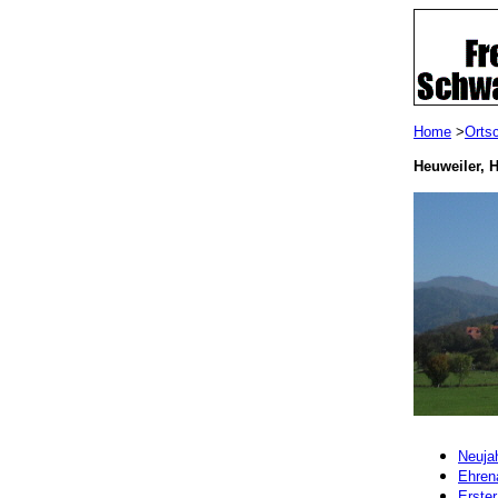
Home
>
Orts
Heuweiler, 
Neuja
Ehren
Erste