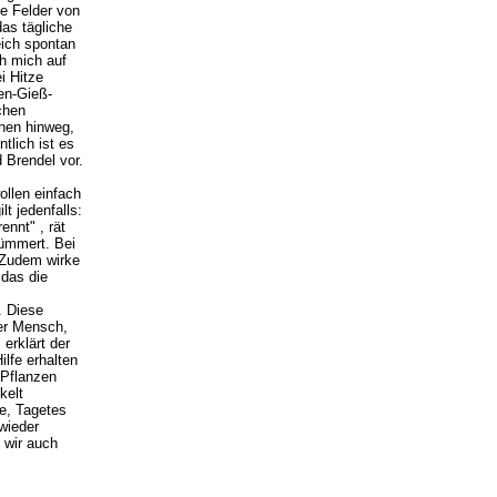
ie Felder von
as tägliche
ich spontan
ch mich auf
i Hitze
en-Gieß-
chen
hen hinweg,
lich ist es
 Brendel vor.
ollen einfach
lt jedenfalls:
nnt" , rät
kümmert. Bei
 Zudem wirke
 das die
. Diese
er Mensch,
erklärt der
ilfe erhalten
 Pflanzen
kelt
ie, Tagetes
wieder
 wir auch