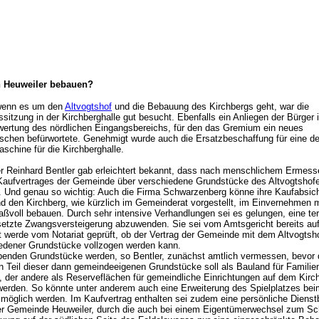
n Heuweiler bebauen?
wenn es um den
Altvogtshof
und die Bebauung des Kirchbergs geht, war die
itzung in der Kirchberghalle gut besucht. Ebenfalls ein Anliegen der Bürger i
wertung des nördlichen Eingangsbereichs, für den das Gremium ein neues
chen befürwortete. Genehmigt wurde auch die Ersatzbeschaffung für eine de
schine für die Kirchberghalle.
r Reinhard Bentler gab erleichtert bekannt, dass nach menschlichem Ermess
Kaufvertrages der Gemeinde über verschiedene Grundstücke des Altvogtshof
. Und genau so wichtig: Auch die Firma Schwarzenberg könne ihre Kaufabsic
und den Kirchberg, wie kürzlich im Gemeinderat vorgestellt, im Einvernehmen m
voll bebauen. Durch sehr intensive Verhandlungen sei es gelungen, eine ter
setzte Zwangsversteigerung abzuwenden. Sie sei vom Amtsgericht bereits a
t werde vom Notariat geprüft, ob der Vertrag der Gemeinde mit dem Altvogtsh
edener Grundstücke vollzogen werden kann.
benden Grundstücke werden, so Bentler, zunächst amtlich vermessen, bevor 
Ein Teil dieser dann gemeindeeigenen Grundstücke soll als Bauland für Familie
 der andere als Reserveflächen für gemeindliche Einrichtungen auf dem Kirc
werden. So könnte unter anderem auch eine Erweiterung des Spielplatzes bei
 möglich werden. Im Kaufvertrag enthalten sei zudem eine persönliche Dienst
r Gemeinde Heuweiler, durch die auch bei einem Eigentümerwechsel zum Sc