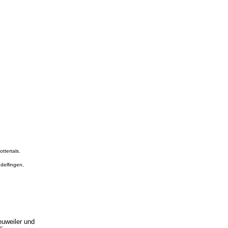
ttertals.
delfingen,
euweiler und