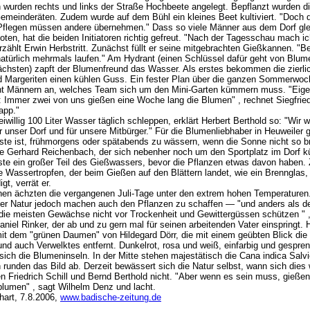
n wurden rechts und links der Straße Hochbeete angelegt. Bepflanzt wurden d
emeinderäten. Zudem wurde auf dem Bühl ein kleines Beet kultiviert. "Doch d
flegen müssen andere übernehmen." Dass so viele Männer aus dem Dorf gle
boten, hat die beiden Initiatoren richtig gefreut. "Nach der Tagesschau mach i
zählt Erwin Herbstritt. Zunächst füllt er seine mitgebrachten Gießkannen. "Be
atürlich mehrmals laufen." Am Hydrant (einen Schlüssel dafür geht von Blum
hsten) zapft der Blumenfreund das Wasser. Als erstes bekommen die zierli
 Margeriten einen kühlen Guss. Ein fester Plan über die ganzen Sommerwoc
ht Männern an, welches Team sich um den Mini-Garten kümmern muss. "Eigent
: Immer zwei von uns gießen eine Woche lang die Blumen" , rechnet Siegfried
app."
iwillig 100 Liter Wasser täglich schleppen, erklärt Herbert Berthold so: "Wir w
r unser Dorf und für unsere Mitbürger." Für die Blumenliebhaber in Heuweiler gi
ste ist, frühmorgens oder spätabends zu wässern, wenn die Sonne nicht so bre
e Gerhard Reichenbach, der sich nebenher noch um den Sportplatz im Dorf 
ste ein großer Teil des Gießwassers, bevor die Pflanzen etwas davon haben.
e Wassertropfen, der beim Gießen auf den Blättern landet, wie ein Brennglas,
gt, verrät er.
en ächzten die vergangenen Juli-Tage unter den extrem hohen Temperaturen
r Natur jedoch machen auch den Pflanzen zu schaffen — "und anders als d
die meisten Gewächse nicht vor Trockenheit und Gewittergüssen schützen " , 
aniel Rinker, der ab und zu gern mal für seinen arbeitenden Vater einspringt. H
it dem "grünen Daumen" von Hildegard Dörr, die mit einem geübten Blick die
und auch Verwelktes entfernt. Dunkelrot, rosa und weiß, einfarbig und gespren
sich die Blumeninseln. In der Mitte stehen majestätisch die Cana indica Salv
 runden das Bild ab. Derzeit bewässert sich die Natur selbst, wann sich dies 
en Friedrich Schill und Bernd Berthold nicht. "Aber wenn es sein muss, gießen
blumen" , sagt Wilhelm Denz und lacht.
hart, 7.8.2006,
www.badische-zeitung.de