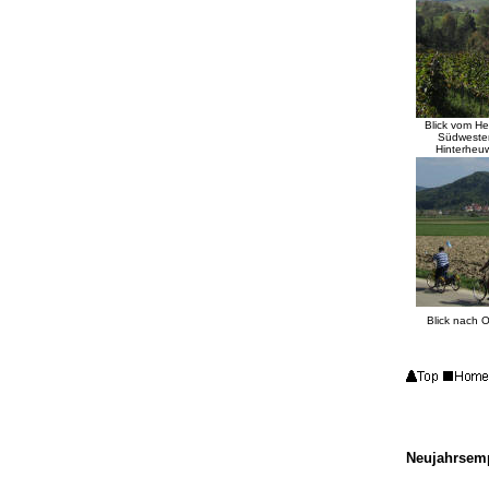
Blick vom He
Südwesten
Hinterheu
Blick nach 
Neujahrsemp