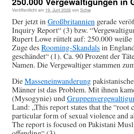
250.000 Vergewaltigungen in 
Veröffentlicht am
19. Juni 2026
von
Schw
Der jetzt in
Großbritannien
gerade veröf
Inquiry Report“ (3) bzw. “Vergewaltig
Rupert Lowe rüttelt auf: 250.000 wei
Zuge des
Rooming-Skandals
in England
geschändet“ (1). Ca. 90 Prozent der Tä
Namen. Die Vergewaltiger stammen zume
Die
Masseneinwanderung
pakistanische
Männer ist das Problem. Mit ihnen ka
(Mysogynie) und
Gruppenvergewaltigu
Land: „This report states that the “root 
particular form of sexual violence and 
The report is focused on Pakistani Mu
offending“ (3).