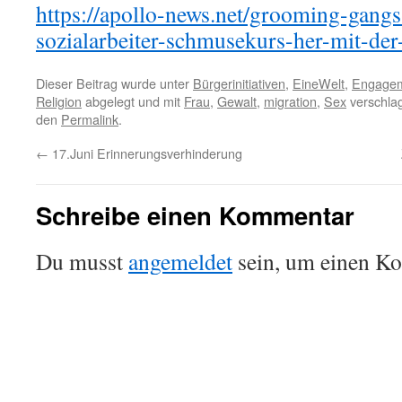
https://apollo-news.net/grooming-gang
sozialarbeiter-schmusekurs-her-mit-der
Dieser Beitrag wurde unter
Bürgerinitiativen
,
EineWelt
,
Engage
Religion
abgelegt und mit
Frau
,
Gewalt
,
migration
,
Sex
verschlag
den
Permalink
.
←
17.Juni Erinnerungsverhinderung
Schreibe einen Kommentar
Du musst
angemeldet
sein, um einen K