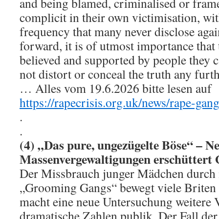
and being blamed, criminalised or fra
complicit in their own victimisation, wi
frequency that many never disclose aga
forward, it is of utmost importance that 
believed and supported by people they c
not distort or conceal the truth any furth
… Alles vom 19.6.2026 bitte lesen auf
https://rapecrisis.org.uk/news/rape-gan
.
.
(4) „Das pure, ungezügelte Böse“ – Ne
Massenvergewaltigungen erschüttert
Der Missbrauch junger Mädchen durch 
„Grooming Gangs“ bewegt viele Briten
macht eine neue Untersuchung weitere V
dramatische Zahlen publik. Der Fall de