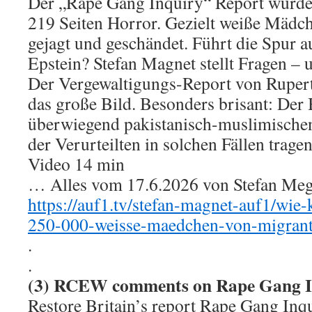
Der „Rape Gang Inquiry“ Report wurde 
219 Seiten Horror. Gezielt weiße Mädc
gejagt und geschändet. Führt die Spur 
Epstein? Stefan Magnet stellt Fragen – 
Der Vergewaltigungs-Report von Rupert
das große Bild. Besonders brisant: Der 
überwiegend pakistanisch-muslimisch
der Verurteilten in solchen Fällen tra
Video 14 min
… Alles vom 17.6.2026 von Stefan Megne
https://auf1.tv/stefan-magnet-auf1/wie
250-000-weisse-maedchen-von-migrante
.
.
(3) RCEW comments on Rape Gang I
Restore Britain’s report Rape Gang Inq