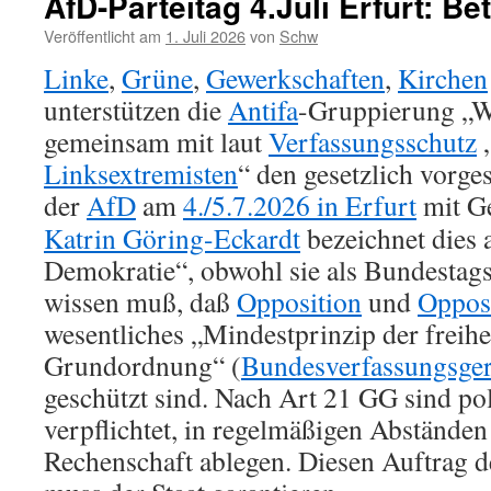
AfD-Parteitag 4.Juli Erfurt: Be
Veröffentlicht am
1. Juli 2026
von
Schw
Linke
,
Grüne
,
Gewerkschaften
,
Kirchen
unterstützen die
Antifa
-Gruppierung „Wi
gemeinsam mit laut
Verfassungsschutz
„
Linksextremisten
“ den gesetzlich vorg
der
AfD
am
4./5.7.2026 in Erfurt
mit G
Katrin Göring-Eckardt
bezeichnet dies a
Demokratie“, obwohl sie als Bundestags
wissen muß, daß
Opposition
und
Opposi
wesentliches „Mindestprinzip der freih
Grundordnung“ (
Bundesverfassungsgeri
geschützt sind. Nach Art 21 GG sind pol
verpflichtet, in regelmäßigen Abständen 
Rechenschaft ablegen. Diesen Auftrag 