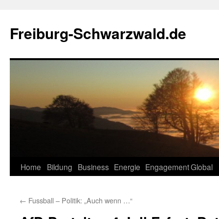
Zum
Inhalt
Freiburg-Schwarzwald.de
springen
Home
Bildung
Business
Energie
Engagement
Global
←
Fussball – Politik: „Auch wenn …“