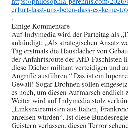
https://philosophia-perennis.com/2026/
erfurt-lasst-uns-beten-dass-es-keine-tot
.
Einige Kommentare
Auf Indymedia wird der Parteitag als „
ankündigt: „Als strategischen Ansatz w
Tag erstmals die Hausdächer von Gebäud
der Anfahrtsroute der AfD-Faschisten l
diese Dächer militant verteidigen und a
Angriffe ausführen.“ Das ist ein lupenr
Gewalt! Sogar Drohnen sollen eingeset
es noch, um diesen Aufmarsch endlich z
Weiter wird auf Indymedia stolz verkünd
„Linksextremisten aus Italien, Frankrei
anreisen würden“. Ist diese Bundesregi
Geistern verlassen, diesen Terror sehe