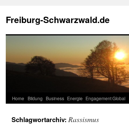
Zum
Inhalt
Freiburg-Schwarzwald.de
springen
Home
Bildung
Business
Energie
Engagement
Global
Rassismus
Schlagwortarchiv: