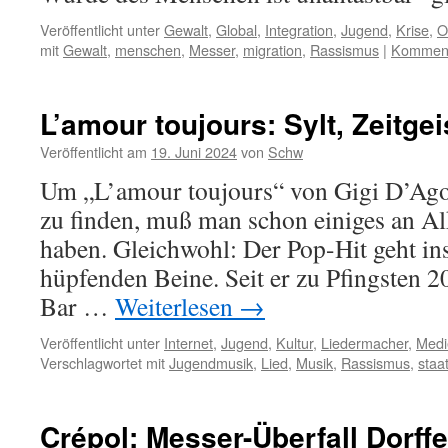
Veröffentlicht unter
Gewalt
,
Global
,
Integration
,
Jugend
,
Krise
,
O
mit
Gewalt
,
menschen
,
Messer
,
migration
,
Rassismus
|
Kommenta
L’amour toujours: Sylt, Zeitgei
Veröffentlicht am
19. Juni 2024
von
Schw
Um „L’amour toujours“ von Gigi D’Agost
zu finden, muß man schon einiges an A
haben. Gleichwohl: Der Pop-Hit geht in
hüpfenden Beine. Seit er zu Pfingsten 20
Bar …
Weiterlesen
→
Veröffentlicht unter
Internet
,
Jugend
,
Kultur
,
Liedermacher
,
Medi
Verschlagwortet mit
Jugendmusik
,
Lied
,
Musik
,
Rassismus
,
staa
Crépol: Messer-Überfall Dorffe