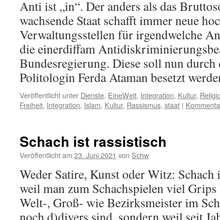
Anti ist „in“. Der anders als das Brutto
wachsende Staat schafft immer neue hoc
Verwaltungsstellen für irgendwelche Ant
die einerdiffam Antidiskriminierungsbe
Bundesregierung. Diese soll nun durch d
Politologin Ferda Ataman besetzt werde
Veröffentlicht unter
Dienste
,
EineWelt
,
Integration
,
Kultur
,
Religi
Freiheit
,
Integration
,
Islam
,
Kultur
,
Rassismus
,
staat
|
Kommentar
Schach ist rassistisch
Veröffentlicht am
23. Juni 2021
von
Schw
Weder Satire, Kunst oder Witz: Schach is
weil man zum Schachspielen viel Grips 
Welt-, Groß- wie Bezirksmeister im Sc
noch d)divers sind, sondern weil seit Ja