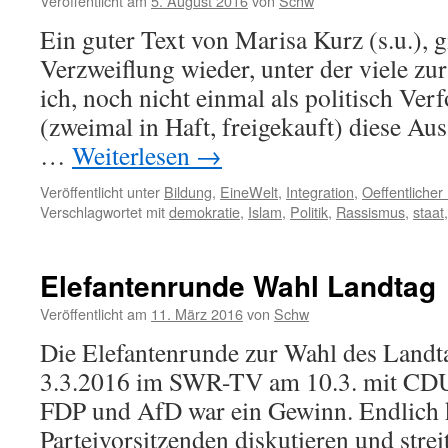
Veröffentlicht am
5. August 2016
von
Schw
Ein guter Text von Marisa Kurz (s.u.), g
Verzweiflung wieder, unter der viele zur
ich, noch nicht einmal als politisch Ver
(zweimal in Haft, freigekauft) diese Aus
…
Weiterlesen
→
Veröffentlicht unter
Bildung
,
EineWelt
,
Integration
,
Oeffentliche
Verschlagwortet mit
demokratie
,
Islam
,
Politik
,
Rassismus
,
staat
Elefantenrunde Wahl Landtag
Veröffentlicht am
11. März 2016
von
Schw
Die Elefantenrunde zur Wahl des Land
3.3.2016 im SWR-TV am 10.3. mit CDU
FDP und AfD war ein Gewinn. Endlich 
Parteivorsitzenden diskutieren und strei