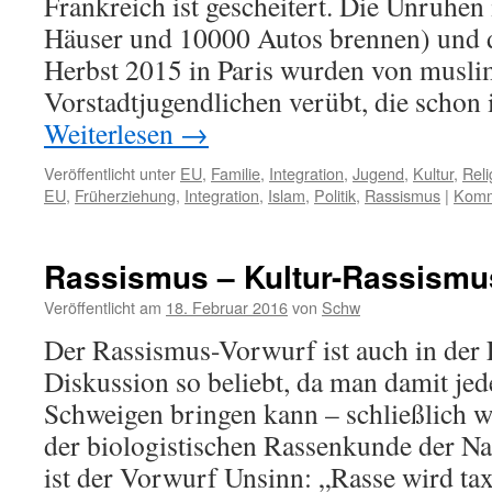
Frankreich ist gescheitert. Die Unruhe
Häuser und 10000 Autos brennen) und 
Herbst 2015 in Paris wurden von musli
Vorstadtjugendlichen verübt, die schon
Weiterlesen
→
Veröffentlicht unter
EU
,
Familie
,
Integration
,
Jugend
,
Kultur
,
Reli
EU
,
Früherziehung
,
Integration
,
Islam
,
Politik
,
Rassismus
|
Komm
Rassismus – Kultur-Rassismu
Veröffentlicht am
18. Februar 2016
von
Schw
Der Rassismus-Vorwurf ist auch in der 
Diskussion so beliebt, da man damit j
Schweigen bringen kann – schließlich w
der biologistischen Rassenkunde der Na
ist der Vorwurf Unsinn: „Rasse wird ta