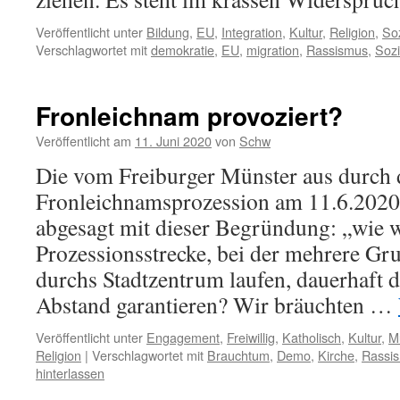
Veröffentlicht unter
Bildung
,
EU
,
Integration
,
Kultur
,
Religion
,
So
Verschlagwortet mit
demokratie
,
EU
,
migration
,
Rassismus
,
Sozi
Fronleichnam provoziert?
Veröffentlicht am
11. Juni 2020
von
Schw
Die vom Freiburger Münster aus durch d
Fronleichnamsprozession am 11.6.2020
abgesagt mit dieser Begründung: „wie w
Prozessionsstrecke, bei der mehrere Gr
durchs Stadtzentrum laufen, dauerhaft 
Abstand garantieren? Wir bräuchten …
Veröffentlicht unter
Engagement
,
Freiwillig
,
Katholisch
,
Kultur
,
M
Religion
|
Verschlagwortet mit
Brauchtum
,
Demo
,
Kirche
,
Rassi
hinterlassen