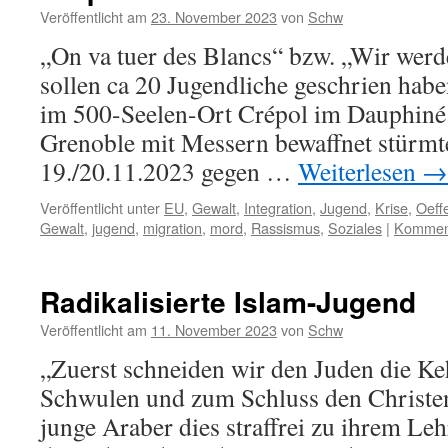
Veröffentlicht am
23. November 2023
von
Schw
„On va tuer des Blancs“ bzw. „Wir werd
sollen ca 20 Jugendliche geschrien haben
im 500-Seelen-Ort Crépol im Dauphiné
Grenoble mit Messern bewaffnet stürmte
19./20.11.2023 gegen …
Weiterlesen
→
Veröffentlicht unter
EU
,
Gewalt
,
Integration
,
Jugend
,
Krise
,
Oeff
Gewalt
,
jugend
,
migration
,
mord
,
Rassismus
,
Soziales
|
Komment
Radikalisierte Islam-Jugend
Veröffentlicht am
11. November 2023
von
Schw
„Zuerst schneiden wir den Juden die Ke
Schwulen und zum Schluss den Christen
junge Araber dies straffrei zu ihrem Leh