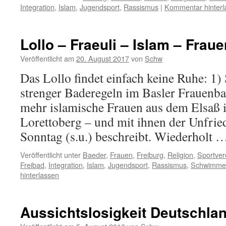
Integration
,
Islam
,
Jugendsport
,
Rassismus
|
Kommentar hinterl
Lollo – Fraeuli – Islam – Fraue
Veröffentlicht am
20. August 2017
von
Schw
Das Lollo findet einfach keine Ruhe: 1)
strenger Baderegeln im Basler Frauenb
mehr islamische Frauen aus dem Elsaß 
Lorettoberg – und mit ihnen der Unfri
Sonntag (s.u.) beschreibt. Wiederholt
Veröffentlicht unter
Baeder
,
Frauen
,
Freiburg
,
Religion
,
Sportver
Freibad
,
Integration
,
Islam
,
Jugendsport
,
Rassismus
,
Schwimme
hinterlassen
Aussichtslosigkeit Deutschla