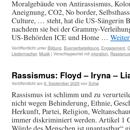
Moralgebäude von Antirassismus, Koloni
Aneignung, CO2, No border, Selbsthass
Culture, … steht, hat die US-Sängerin Bi
nachdem sie bei der Grammy-Verleihung
US-Behörden ICE und Home …
Weiter
Veröffentlicht unter
Bildung
,
Buergerbeteiligung
,
Engagement
,
G
Liedermacher
,
Musik
|
Verschlagwortet mit
migration
,
Rassismu
Rassismus: Floyd – Iryna – Li
Veröffentlicht am
9. September 2025
von
Schw
Rassismus ist schlimm und zu verurtei
nicht wegen Behinderung, Ethnie, Gesch
Herkunft, Partei, Religion, Weltanscha
immer diskriminiert werden. Artikel 1 
Würde des Menschen ist unantastbar“ gilt