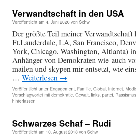
Verwandtschaft in den USA
Veröffentlicht am
4. Juni 2020
von
Schw
Der größte Teil meiner Verwandtschaft le
Ft.Lauderdale, LA, San Francisco, Denv
York, Chicago, Washington, Altlanta) i
Anhänger von Demokraten wie auch von
mailen und skypen mir entsetzt, wie ein
…
Weiterlesen
→
Veröffentlicht unter
Engagement
,
Familie
,
Global
,
Internet
,
Medi
Verschlagwortet mit
demokratie
,
Gewalt
,
links
,
partei
,
Rassismu
hinterlassen
Schwarzes Schaf – Rudi
Veröffentlicht am
10. August 2018
von
Schw