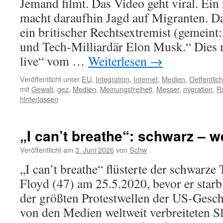
Jemand filmt. Das Video geht viral. Ein
macht daraufhin Jagd auf Migranten. Da
ein britischer Rechtsextremist (gemei
und Tech-Milliardär Elon Musk.“ Dies
live“ vom …
Weiterlesen
→
Veröffentlicht unter
EU
,
Integration
,
Internet
,
Medien
,
Oeffentli
mit
Gewalt
,
gez
,
Medien
,
Meinungsfreiheit
,
Messer
,
migration
,
R
hinterlassen
„I can’t breathe“: schwarz – w
Veröffentlicht am
3. Juni 2026
von
Schw
„I can’t breathe“ flüsterte der schwarze
Floyd (47) am 25.5.2020, bevor er starb
der größten Protestwellen der US-Gesch
von den Medien weltweit verbreiteten S