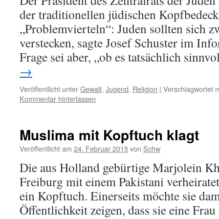
Der Präsident des Zentralrats der Jude
der traditionellen jüdischen Kopfbedec
„Problemvierteln“: Juden sollten sich z
verstecken, sagte Josef Schuster im Info
Frage sei aber, „ob es tatsächlich sinnvo
→
Veröffentlicht unter
Gewalt
,
Jugend
,
Religion
|
Verschlagwortet m
Kommentar hinterlassen
Muslima mit Kopftuch klagt
Veröffentlicht am
24. Februar 2015
von
Schw
Die aus Holland gebürtige Marjolein K
Freiburg mit einem Pakistani verheiratet.
ein Kopftuch. Einerseits möchte sie dami
Öffentlichkeit zeigen, dass sie eine Frau 