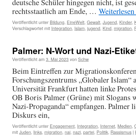
deutsche Schüler hingegen nicht, ist ges
rechtsstaatlich am Ende, …
Weiterlese
Veröffentlicht unter
Bildung
,
EineWelt
,
Gewalt
,
Jugend
,
Kinder
,
Verschlagwortet mit
Integration
,
Islam
,
jugend
,
Kind
,
migration
,
Palmer: N-Wort und Nazi-Etike
Veröffentlicht am
3. Mai 2023
von
Schw
Beim Eintreffen zur Migrationskonfere
Forschungszentrums „Globaler Islam“ a
Universität Frankfurt hatten linke Prote
OB Boris Palmer (Grüne) mit Slogans w
Nazi-Propaganda“ empfangen. Palmer lie
Diskurs ein,
Veröffentlicht unter
Engagement
,
Integration
,
Internet
,
Medien
,
mit
Juden
,
links
,
migration
,
nai
,
nazi
,
partei
,
Politik
,
Rassismus
|