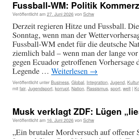
Fussball-WM: Politik Kommer
Veröffentlicht am
27. Juni 2026
von
Schw
Derzeit regieren Hitze und Fussball. Di
Sonntag, wenn man der Wettervorhersag
Fussball-WM endet für die deutsche Na
ziemlich bald – wenn man der lange vor
gegen Ecuador getroffenen Vorhersage 
Legende …
Weiterlesen
→
Veröffentlicht unter
Business
,
Global
,
Integration
,
Jugend
,
Kultur
mit
fair
,
Jugendsport
,
korrupt
,
Nation
,
Rassismus
,
sport
,
welt
|
Ko
Musk verklagt ZDF: Lügen „lie
Veröffentlicht am
16. Juni 2026
von
Schw
„Ein brutaler Mordversuch auf offener S