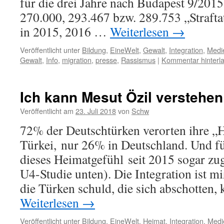
für die drei Jahre nach Budapest 9/201
270.000, 293.467 bzw. 289.753 „Strafta
in 2015, 2016 …
Weiterlesen
→
Veröffentlicht unter
Bildung
,
EineWelt
,
Gewalt
,
Integration
,
Medi
Gewalt
,
Info
,
migration
,
presse
,
Rassismus
|
Kommentar hinterl
Ich kann Mesut Özil verstehen
Veröffentlicht am
23. Juli 2018
von
Schw
72% der Deutschtürken verorten ihre „H
Türkei, nur 26% in Deutschland. Und fü
dieses Heimatgefühl seit 2015 sogar z
U4-Studie unten). Die Integration ist m
die Türken schuld, die sich abschotten,
Weiterlesen
→
Veröffentlicht unter
Bildung
,
EineWelt
,
Heimat
,
Integration
,
Medi