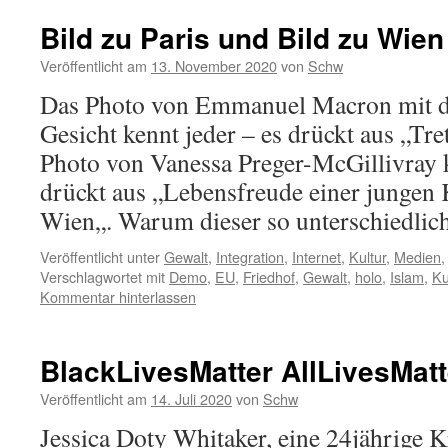
Bild zu Paris und Bild zu Wien
Veröffentlicht am
13. November 2020
von
Schw
Das Photo von Emmanuel Macron mit 
Gesicht kennt jeder – es drückt aus „Tre
Photo von Vanessa Preger-McGillivray 
drückt aus „Lebensfreude einer jungen 
Wien„. Warum dieser so unterschiedli
Veröffentlicht unter
Gewalt
,
Integration
,
Internet
,
Kultur
,
Medien
Verschlagwortet mit
Demo
,
EU
,
Friedhof
,
Gewalt
,
holo
,
Islam
,
Ku
Kommentar hinterlassen
BlackLivesMatter AllLivesMatt
Veröffentlicht am
14. Juli 2020
von
Schw
Jessica Doty Whitaker, eine 24jährige 