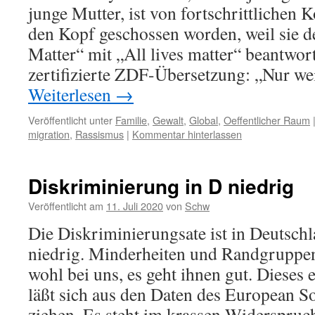
junge Mutter, ist von fortschrittlichen 
den Kopf geschossen worden, weil sie d
Matter“ mit „All lives matter“ beantwort
zertifizierte ZDF-Übersetzung: „Nur w
Weiterlesen
→
Veröffentlicht unter
Familie
,
Gewalt
,
Global
,
Oeffentlicher Raum
migration
,
Rassismus
|
Kommentar hinterlassen
Diskriminierung in D niedrig
Veröffentlicht am
11. Juli 2020
von
Schw
Die Diskriminierungsate ist in Deutsch
niedrig. Minderheiten und Randgruppen
wohl bei uns, es geht ihnen gut. Dieses 
läßt sich aus den Daten des European S
ziehen. Es steht im krassen Widerspru