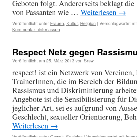
Geboten folgt. Andererseits beklagt die
von Passanten wie …
Weiterlesen
→
Veröffentlicht unter
Frauen
,
Kultur
,
Religion
|
Verschlagwortet mi
Kommentar hinterlassen
Respect Netz gegen Rassism
Veröffentlicht am
25. März 2013
von
Srsw
respect! ist ein Netzwerk von Vereinen, 
TrainerInnen, die im Bereich der Bildu
Rassismus und Diskriminierung arbeiten
Angebote ist die Sensibilisierung für D
jeglicher Art, sei es aufgrund von Auss
Geschlecht, sexueller Orientierung, Be
Weiterlesen
→
Veröffentlicht unter
Gewalt
,
Soziales
|
Verschlagwortet mit
Integ