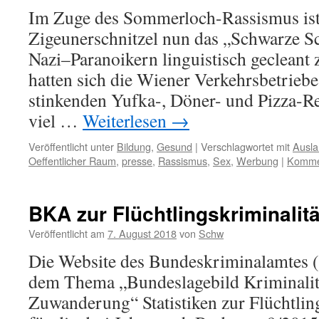
Im Zuge des Sommerloch-Rassismus ist
Zigeunerschnitzel nun das „Schwarze S
Nazi–Paranoikern linguistisch gecleant
hatten sich die Wiener Verkehrsbetrie
stinkenden Yufka-, Döner- und Pizza-R
viel …
Weiterlesen
→
Veröffentlicht unter
Bildung
,
Gesund
|
Verschlagwortet mit
Ausl
Oeffentlicher Raum
,
presse
,
Rassismus
,
Sex
,
Werbung
|
Kommen
BKA zur Flüchtlingskriminalitä
Veröffentlicht am
7. August 2018
von
Schw
Die Website des Bundeskriminalamtes (
dem Thema „Bundeslagebild Kriminalit
Zuwanderung“ Statistiken zur Flüchtling