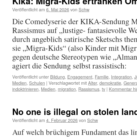
Kika: Migra-Kids ertränken O
Veröffentlicht am
6. Mai 2026
von
Schw
Die Comedyserie der KIKA-Sendung
Rassismus auf „lustige- fantasievolle W
durch angeblich satirische Sketschs the
sie „Migra-Kids“ (also Kinder mit Migr
gegen deutsche Stereotypen wie „Alman
agiert die Sendung selbst rassistisch:
Veröffentlicht unter
Bildung
,
Engagement
,
Familie
,
Integration
,
J
Medien
,
Schulen
|
Verschlagwortet mit
Alter
,
demokratie
,
Genera
indoktrinieren
,
Medien
,
migration
,
Rassismus
,
tv
|
Kommentar hi
No one is illegal on stolen lan
Veröffentlicht am
4. Februar 2026
von
Schw
Auf welch brüchigem Fundament das l