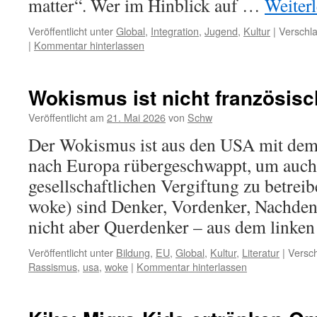
matter“. Wer im Hinblick auf …
Weiter
Veröffentlicht unter
Global
,
Integration
,
Jugend
,
Kultur
|
Verschla
|
Kommentar hinterlassen
Wokismus ist nicht französisc
Veröffentlicht am
21. Mai 2026
von
Schw
Der Wokismus ist aus den USA mit dem 
nach Europa rübergeschwappt, um auch 
gesellschaftlichen Vergiftung zu betrei
woke) sind Denker, Vordenker, Nachden
nicht aber Querdenker – aus dem link
Veröffentlicht unter
Bildung
,
EU
,
Global
,
Kultur
,
Literatur
|
Versch
Rassismus
,
usa
,
woke
|
Kommentar hinterlassen