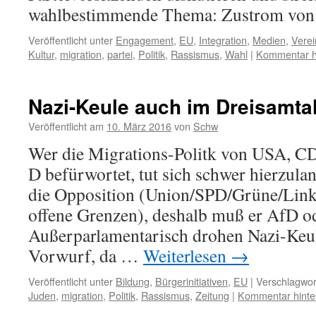
wahlbestimmende Thema: Zustrom vo
Veröffentlicht unter
Engagement
,
EU
,
Integration
,
Medien
,
Verei
Kultur
,
migration
,
partei
,
Politik
,
Rassismus
,
Wahl
|
Kommentar h
Nazi-Keule auch im Dreisamta
Veröffentlicht am
10. März 2016
von
Schw
Wer die Migrations-Politk von USA, C
D befürwortet, tut sich schwer hierzula
die Opposition (Union/SPD/Grüne/Linke
offene Grenzen), deshalb muß er AfD o
Außerparlamentarisch drohen Nazi-Keu
Vorwurf, da …
Weiterlesen
→
Veröffentlicht unter
Bildung
,
Bürgerinitiativen
,
EU
|
Verschlagwor
Juden
,
migration
,
Politik
,
Rassismus
,
Zeitung
|
Kommentar hinte