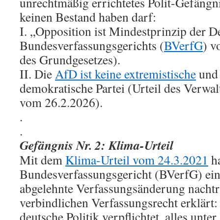
unrechtmäßig errichtetes Polit-Gefängni
keinen Bestand haben darf:
I. „Opposition ist Mindestprinzip der D
Bundesverfassungsgerichts (
BVerfG
) v
des Grundgesetzes).
II. Die
AfD ist keine extremistische
und 
demokratische Partei (Urteil des Verwa
vom 26.2.2026).
.
.
Gefängnis Nr. 2: Klima-Urteil
Mit dem
Klima-Urteil vom 24.3.2021
ha
Bundesverfassungsgericht (BVerfG) ei
abgelehnte Verfassungsänderung nacht
verbindlichen Verfassungsrecht erklärt: 
deutsche Politik verpflichtet, alles unt