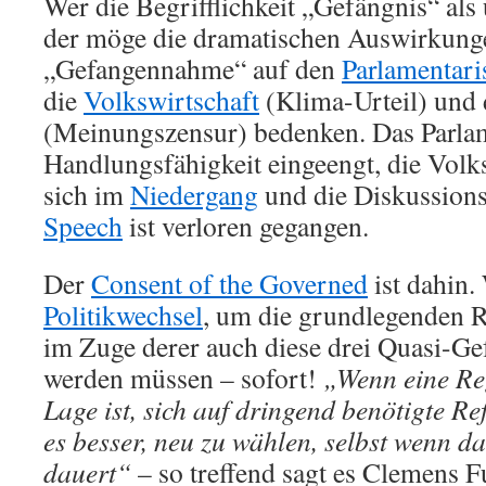
Wer die Begrifflichkeit „Gefängnis“ als 
der möge die dramatischen Auswirkung
„Gefangennahme“ auf den
Parlamentar
die
Volkswirtschaft
(Klima-Urteil) und
(Meinungszensur) bedenken. Das Parlame
Handlungsfähigkeit eingeengt, die Volks
sich im
Niedergang
und die Diskussions
Speech
ist verloren gegangen.
Der
Consent of the Governed
ist dahin.
Politikwechsel
, um die grundlegenden R
im Zuge derer auch diese drei Quasi-Ge
werden müssen – sofort!
„Wenn eine Reg
Lage ist, sich auf dringend benötigte Re
es besser, neu zu wählen, selbst wenn d
dauert“
– so treffend sagt es Clemens F