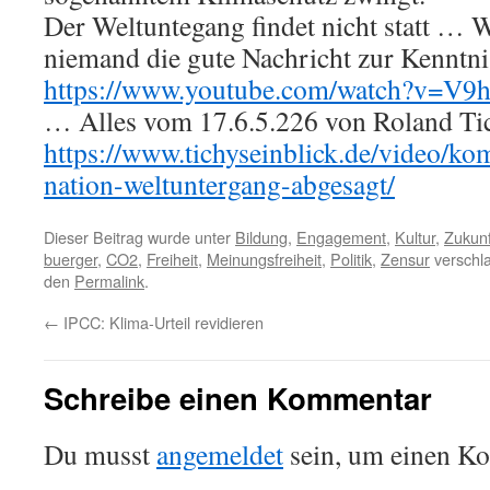
Der Weltuntegang findet nicht statt …
niemand die gute Nachricht zur Kenntni
https://www.youtube.com/watch?v=V9
… Alles vom 17.6.5.226 von Roland Tich
https://www.tichyseinblick.de/video/ko
nation-weltuntergang-abgesagt/
Dieser Beitrag wurde unter
Bildung
,
Engagement
,
Kultur
,
Zukunf
buerger
,
CO2
,
Freiheit
,
Meinungsfreiheit
,
Politik
,
Zensur
verschla
den
Permalink
.
←
IPCC: Klima-Urteil revidieren
Schreibe einen Kommentar
Du musst
angemeldet
sein, um einen K