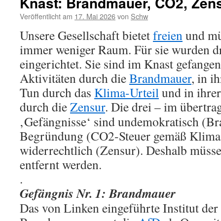
Knast: Brandmauer, CO2, Zen
Veröffentlicht am
17. Mai 2026
von
Schw
Unsere Gesellschaft bietet
freien
und mü
immer weniger Raum. Für sie wurden dr
eingerichtet. Sie sind im Knast gefangen
Aktivitäten durch die
Brandmauer
, in i
Tun durch das
Klima-Urteil
und in ihre
durch die
Zensur
.
Die drei – im übertra
‚Gefängnisse‘ sind undemokratisch (B
Begründung (CO2-Steuer gemäß Klima-
widerrechtlich (Zensur). Deshalb müss
entfernt werden.
.
Gefängnis Nr. 1: Brandmauer
Das von Linken eingeführte Institut der 