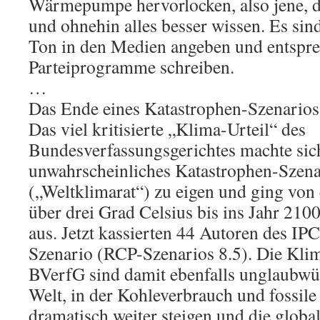
Wärmepumpe hervorlocken, also jene, d
und ohnehin alles besser wissen. Es sind
Ton in den Medien angeben und entspr
Parteiprogramme schreiben.
…
Das Ende eines Katastrophen-Szenarios
Das viel kritisierte „Klima-Urteil“ des
Bundesverfassungsgerichtes machte sic
unwahrscheinliches Katastrophen-Szen
(„Weltklimarat“) zu eigen und ging vo
über drei Grad Celsius bis ins Jahr 210
aus. Jetzt kassierten 44 Autoren des I
Szenario (RCP-Szenarios 8.5). Die Kli
BVerfG sind damit ebenfalls unglaubwürd
Welt, in der Kohleverbrauch und fossil
dramatisch weiter steigen und die glo