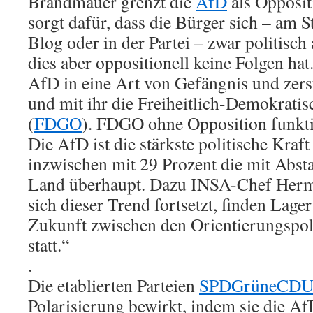
Brandmauer grenzt die
AfD
als Oppositi
sorgt dafür, dass die Bürger sich – am S
Blog oder in der Partei – zwar politisch
dies aber oppositionell keine Folgen hat.
AfD in eine Art von Gefängnis und zers
und mit ihr die Freiheitlich-Demokrat
(
FDGO
). FDGO ohne Opposition funktio
Die AfD ist die stärkste politische Kraf
inzwischen mit 29 Prozent die mit Abst
Land überhaupt. Dazu INSA-Chef Herm
sich dieser Trend fortsetzt, finden Lag
Zukunft zwischen den Orientierungsp
statt.“
.
Die etablierten Parteien
SPDGrüneCDU
Polarisierung bewirkt, indem sie die A