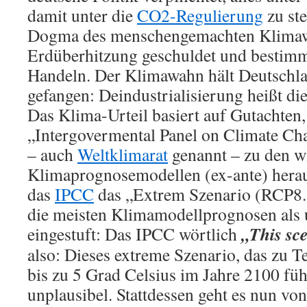
damit unter die
CO2-Regulierung
zu ste
Dogma des menschengemachten Klimaw
Erdüberhitzung geschuldet und bestimmt
Handeln. Der Klimawahn hält Deutschla
gefangen: Deindustrialisierung heißt die
Das Klima-Urteil basiert auf Gutachten,
„Intergovermental Panel on Climate C
– auch
Weltklimarat
genannt – zu den w
Klimaprognosemodellen (ex-ante) herau
das
IPCC
das „Extrem Szenario (RCP8.5
die meisten Klimamodellprognosen als 
„This sce
eingestuft: Das IPCC wörtlich
also: Dieses extreme Szenario, das zu
bis zu 5 Grad Celsius im Jahre 2100 führ
unplausibel. Stattdessen geht es nun von