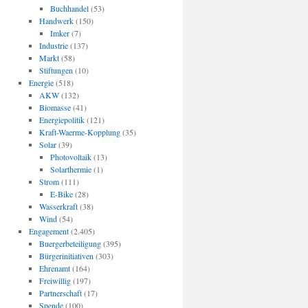
Buchhandel
(53)
Handwerk
(150)
Imker
(7)
Industrie
(137)
Markt
(58)
Stiftungen
(10)
Energie
(518)
AKW
(132)
Biomasse
(41)
Energiepolitik
(121)
Kraft-Waerme-Kopplung
(35)
Solar
(39)
Photovoltaik
(13)
Solarthermie
(1)
Strom
(111)
E-Bike
(28)
Wasserkraft
(38)
Wind
(54)
Engagement
(2.405)
Buergerbeteiligung
(395)
Bürgerinitiativen
(303)
Ehrenamt
(164)
Freiwillig
(197)
Partnerschaft
(17)
Spende
(100)