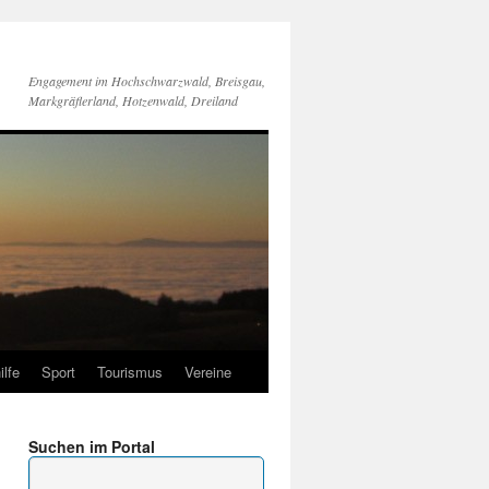
Engagement im Hochschwarzwald, Breisgau,
Markgräflerland, Hotzenwald, Dreiland
ilfe
Sport
Tourismus
Vereine
Suchen im Portal