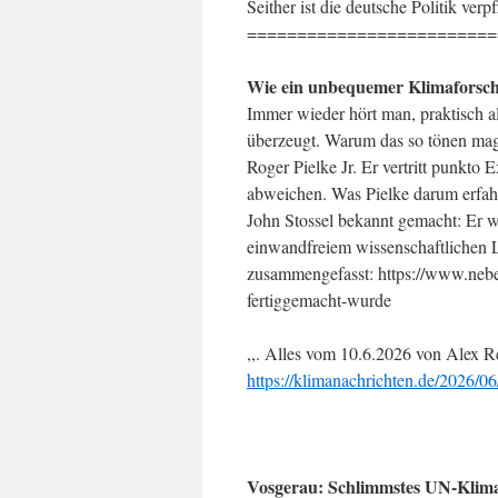
Seither ist die deutsche Politik verpf
=========================
Wie ein unbequemer Klimaforsch
Immer wieder hört man, praktisch a
überzeugt. Warum das so tönen mag
Roger Pielke Jr. Er vertritt punkt
abweichen. Was Pielke darum erfahr
John Stossel bekannt gemacht: Er wu
einwandfreiem wissenschaftlichen 
zusammengefasst: https://www.nebe
fertiggemacht-wurde
,,. Alles vom 10.6.2026 von Alex Re
https://klimanachrichten.de/2026/0
Vosgerau: Schlimmstes UN-Klimas