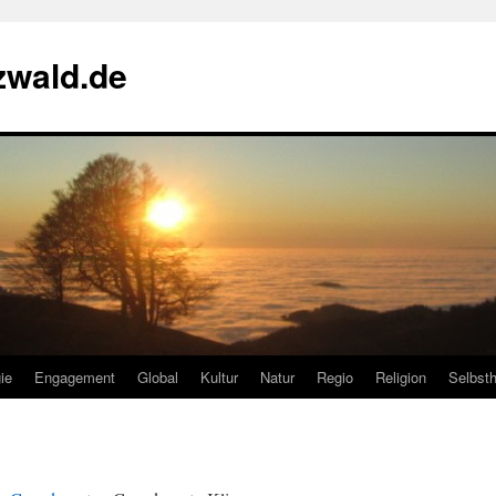
zwald.de
ie
Engagement
Global
Kultur
Natur
Regio
Religion
Selbsth