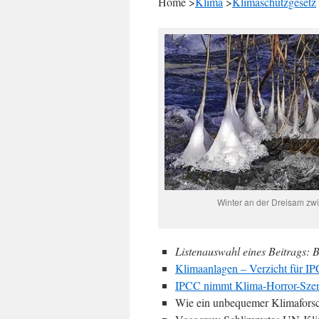
Home >
Klima
>
Klimaschutzgesetz
Winter an der Dreisam zw
Listenauswahl eines Beitrags: B
Klimaanlagen – Verzicht für I
IPCC nimmt Klima-Horror-Szen
Wie ein unbequemer Klimaforsc