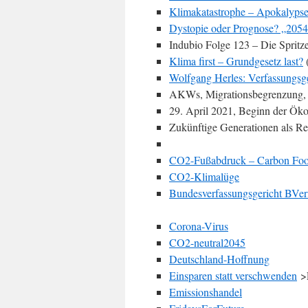
Klimakatastrophe – Apokalyps
Dystopie oder Prognose? „2054
Indubio Folge 123 – Die Spritze
Klima first – Grundgesetz last?
(
Wolfgang Herles: Verfassungsge
AKWs, Migrationsbegrenzung, 
29. April 2021, Beginn der Öko
Zukünftige Generationen als Re
CO2-Fußabdruck – Carbon Foo
CO2-Klimalüge
Bundesverfassungsgericht BVe
Corona-Virus
CO2-neutral2045
Deutschland-Hoffnung
Einsparen statt verschwenden
>E
Emissionshandel