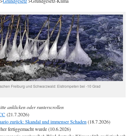
>
Grundgesetz
>Grundgesetz-Klima
ischen Freiburg und Schwarzwald: Eistrompeten bei -10 Grad
itte anklicken oder runterscrollen
PCC
(21.7.2026)
ario zurück: Skandal und immenser Schaden
(18.7.2026)
her fertiggemacht wurde (10.6.2026)