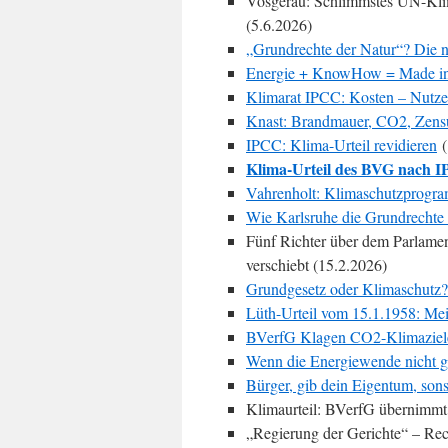
Vosgerau: Schlimmstes UN-Klima
(5.6.2026)
„Grundrechte der Natur“? Die nä
Energie + KnowHow = Made i
Klimarat IPCC: Kosten – Nutz
Knast: Brandmauer, CO2, Zens
IPCC: Klima-Urteil revidieren
(
Klima-Urteil des BVG nach 
Vahrenholt: Klimaschutzprogra
Wie Karlsruhe die Grundrechte
Fünf Richter über dem Parlamen
verschiebt (15.2.2026)
Grundgesetz oder Klimaschutz?
Lüth-Urteil vom 15.1.1958: Meil
BVerfG Klagen CO2-Klimaziel
Wenn die Energiewende nicht ges
Bürger, gib dein Eigentum, sonst
Klimaurteil: BVerfG übernimmt
„Regierung der Gerichte“ – Rec