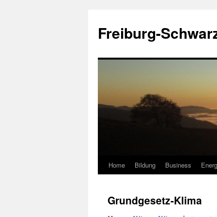
Zum
Inhalt
Freiburg-Schwar
springen
Home
Bildung
Business
Energ
Grundgesetz-Klima