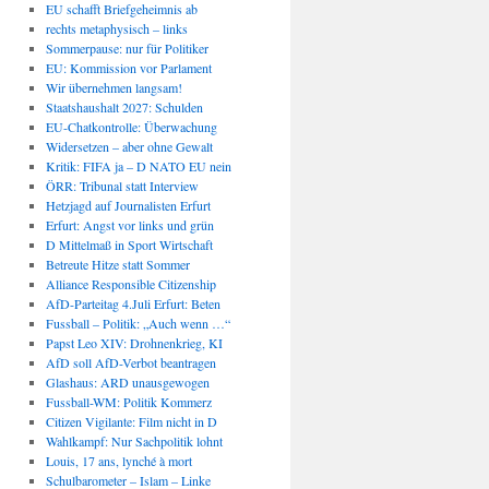
EU schafft Briefgeheimnis ab
rechts metaphysisch – links
Sommerpause: nur für Politiker
EU: Kommission vor Parlament
Wir übernehmen langsam!
Staatshaushalt 2027: Schulden
EU-Chatkontrolle: Überwachung
Widersetzen – aber ohne Gewalt
Kritik: FIFA ja – D NATO EU nein
ÖRR: Tribunal statt Interview
Hetzjagd auf Journalisten Erfurt
Erfurt: Angst vor links und grün
D Mittelmaß in Sport Wirtschaft
Betreute Hitze statt Sommer
Alliance Responsible Citizenship
AfD-Parteitag 4.Juli Erfurt: Beten
Fussball – Politik: „Auch wenn …“
Papst Leo XIV: Drohnenkrieg, KI
AfD soll AfD-Verbot beantragen
Glashaus: ARD unausgewogen
Fussball-WM: Politik Kommerz
Citizen Vigilante: Film nicht in D
Wahlkampf: Nur Sachpolitik lohnt
Louis, 17 ans, lynché à mort
Schulbarometer – Islam – Linke