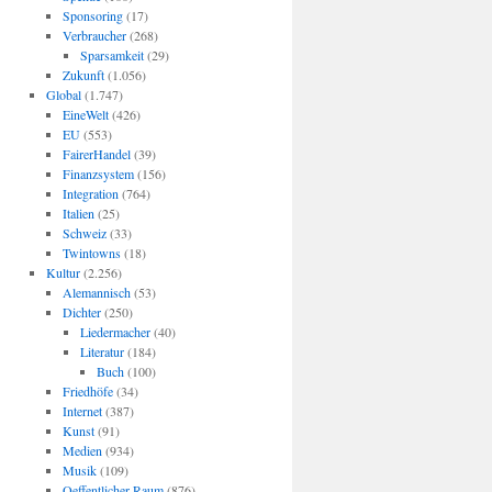
Sponsoring
(17)
Verbraucher
(268)
Sparsamkeit
(29)
Zukunft
(1.056)
Global
(1.747)
EineWelt
(426)
EU
(553)
FairerHandel
(39)
Finanzsystem
(156)
Integration
(764)
Italien
(25)
Schweiz
(33)
Twintowns
(18)
Kultur
(2.256)
Alemannisch
(53)
Dichter
(250)
Liedermacher
(40)
Literatur
(184)
Buch
(100)
Friedhöfe
(34)
Internet
(387)
Kunst
(91)
Medien
(934)
Musik
(109)
Oeffentlicher Raum
(876)