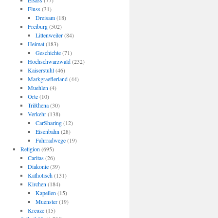
Elsass
(77)
Fluss
(31)
Dreisam
(18)
Freiburg
(502)
Littenweiler
(84)
Heimat
(183)
Geschichte
(71)
Hochschwarzwald
(232)
Kaiserstuhl
(46)
Markgraeflerland
(44)
Muehlen
(4)
Orte
(10)
TriRhena
(30)
Verkehr
(138)
CarSharing
(12)
Eisenbahn
(28)
Fahrradwege
(19)
Religion
(695)
Caritas
(26)
Diakonie
(39)
Katholisch
(131)
Kirchen
(184)
Kapellen
(15)
Muenster
(19)
Kreuze
(15)