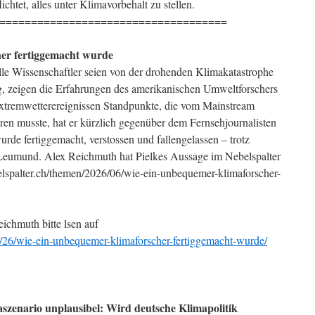
lichtet, alles unter Klimavorbehalt zu stellen.
====================================
er fertiggemacht wurde
lle Wissenschaftler seien von der drohenden Klimakatastrophe
, zeigen die Erfahrungen des amerikanischen Umweltforschers
o Extremwetterereignissen Standpunkte, die vom Mainstream
en musste, hat er kürzlich gegenüber dem Fernsehjournalisten
rde fertiggemacht, verstossen und fallengelassen – trotz
Leumund. Alex Reichmuth hat Pielkes Aussage im Nebelspalter
lspalter.ch/themen/2026/06/wie-ein-unbequemer-klimaforscher-
ichmuth bitte lsen auf
6/26/wie-ein-unbequemer-klimaforscher-fertiggemacht-wurde/
zenario unplausibel: Wird deutsche Klimapolitik