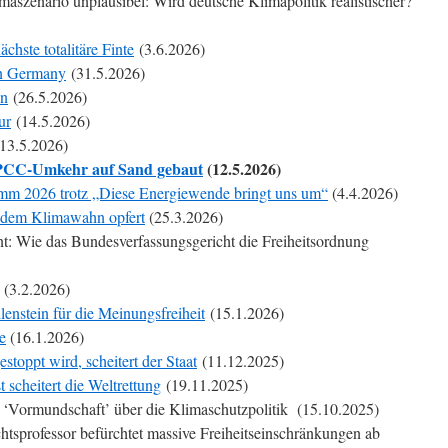
szenario unplausibel: Wird deutsche Klimapolitik realistischer?
chste totalitäre Finte
(3.6.2026)
n Germany
(31.5.2026)
en
(26.5.2026)
ur
(14.5.2026)
13.5.2026)
IPCC-Umkehr auf Sand gebaut
(12.5.2026)
mm 2026 trotz „Diese Energiewende bringt uns um“
(4.4.2026)
 dem Klimawahn opfert
(25.3.2026)
t: Wie das Bundesverfassungsgericht die Freiheitsordnung
(3.2.2026)
enstein für die Meinungsfreiheit
(15.1.2026)
e
(16.1.2026)
toppt wird, scheitert der Staat
(11.12.2025)
 scheitert die Weltrettung
(19.11.2025)
 ‘Vormundschaft’ über die Klimaschutzpolitik (15.10.2025)
htsprofessor befürchtet massive Freiheitseinschränkungen ab