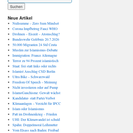
Wenn die Ergebnisse der automatischen Vervollständigung verfügbar sind, benutze die P
Neue Artikel
Nullsumme – Zero Sum Mindset
Corona Impfbetrug Fauci WHO
Drohnen – Eiszeit – Atomschlag?
Bundeswehr Gelöbnis 20.7.2026
50.000 Migranten 24 Std Ceuta
Muslim zur Islamismus-Debatte
Immigration: France Allemagne
Terror zu 94 Prozent islamistisch
Staat: frei statt links oder rechts
Islamist Anschlag CSD Berlin
Ultra Bike – Schwarzwald
Freedom Of Speech – Meinung
Nicht investieren oder auf Pump
IslamoGauchisme: Gewalt wächst
Kandidatur- statt Partei-Verbot
Klimaanlagen – Verzicht für IPCC
Islam oder Islamismus
Patt im Drohnenkrieg – Frieden
UHI: Der Klimawandel ist schuld
Spahn: Doppelmoral Leihmutter
Vom Elsass nach Baden: Freibad