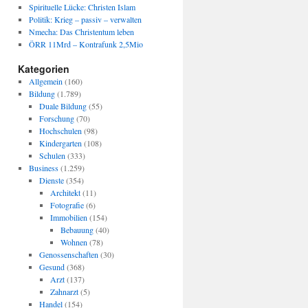
Spirituelle Lücke: Christen Islam
Politik: Krieg – passiv – verwalten
Nmecha: Das Christentum leben
ÖRR 11Mrd – Kontrafunk 2,5Mio
Kategorien
Allgemein
(160)
Bildung
(1.789)
Duale Bildung
(55)
Forschung
(70)
Hochschulen
(98)
Kindergarten
(108)
Schulen
(333)
Business
(1.259)
Dienste
(354)
Architekt
(11)
Fotografie
(6)
Immobilien
(154)
Bebauung
(40)
Wohnen
(78)
Genossenschaften
(30)
Gesund
(368)
Arzt
(137)
Zahnarzt
(5)
Handel
(154)