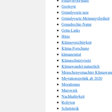
FridaysForFuture
Geologie
Grundgesetz-neu
Grundgesetz-Meinungsfreiheit
Grundrechte-Natur
Grün-Links
Hitze
Klimagerechtigkeit
Klima-Forschung
klimaneutral
Klimaschutzgesetz
Klimawandel-natuerlich
Menschengemachter Klimawan
Migrationspolitik ab 2020
Moralismus
Murswiek
Nachhaltigkeit
Religion
Schulstreik