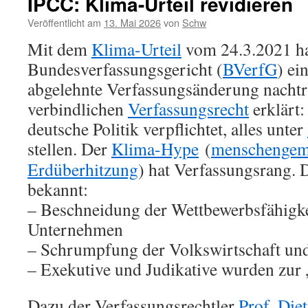
IPCC: Klima-Urteil revidieren
Veröffentlicht am
13. Mai 2026
von
Schw
Mit dem
Klima-Urteil
vom 24.3.2021 ha
Bundesverfassungsgericht (
BVerfG
) e
abgelehnte Verfassungsänderung nacht
verbindlichen
Verfassungsrecht
erklärt: 
deutsche Politik verpflichtet, alles unter
stellen.
Der
Klima-Hype
(
menschengem
Erdüberhitzung
) hat Verfassungsrang. 
bekannt:
– Beschneidung der Wettbewerbsfähigke
Unternehmen
– Schrumpfung der Volkswirtschaft und
– Exekutive und Judikative wurden zur 
Dazu der Verfassungsrechtler
Prof. Die