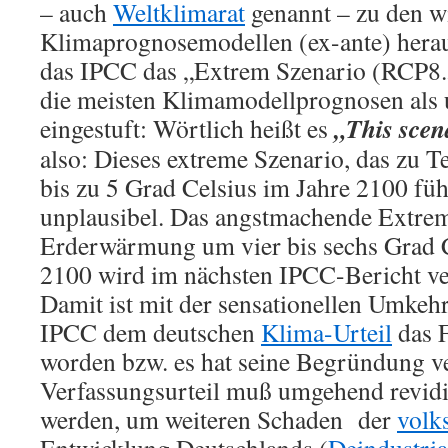
– auch
Weltklimarat
genannt – zu den w
Klimaprognosemodellen (ex-ante) herau
das IPCC das „Extrem Szenario (RCP8.5
die meisten Klimamodellprognosen als 
„This scen
eingestuft: Wörtlich heißt es
also: Dieses extreme Szenario, das zu
bis zu 5 Grad Celsius im Jahre 2100 führ
unplausibel. Das angstmachende Extrem
Erderwärmung um vier bis sechs Grad C
2100 wird im nächsten IPCC-Bericht v
Damit ist mit der sensationellen Umkeh
IPCC dem deutschen
Klima-Urteil
das 
worden bzw. es hat seine Begründung ve
Verfassungsurteil muß umgehend revidie
werden, um weiteren Schaden der
volk