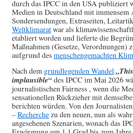
durch das IPCC in den USA publiziert w
Medien in Deutschland mit immensem 
Sondersendungen, Extraseiten, Leitartik
Weltklimarat
war als klimawissenschaft
etabliert worden und lieferte die Begrün
Maßnahmen (Gesetze, Verordnungen) 
aufgrund des
menschengemachten Klim
„This
Nach dem
grundlegenden Wandel
implausible“
des IPCC im Mai 2026 wär
journalistischen Fairness , wenn die Me
sensationellen Rückzieher mit demsel
berichten würden. Von den Journalisten 
–
Recherche
zu den neuen, nun als wahr
angesehenen Szenarien, wonach das IPC
Erwärmung um 1,1 Grad bis zum Jahre 