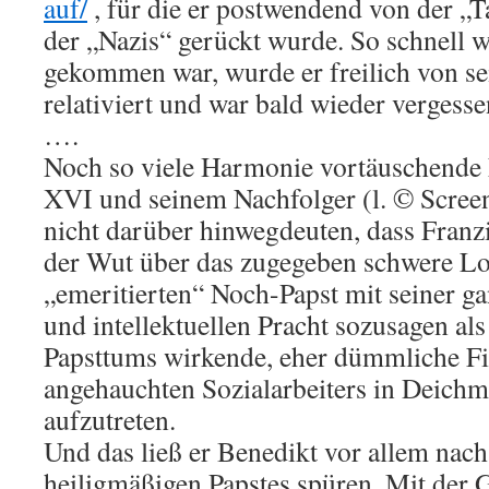
auf/
, für die er postwendend von der „T
der „Nazis“ gerückt wurde. So schnell w
gekommen war, wurde er freilich von s
relativiert und war bald wieder vergesse
….
Noch so viele Harmonie vortäuschende 
XVI und seinem Nachfolger (l. © Scre
nicht darüber hinwegdeuten, dass Franz
der Wut über das zugegeben schwere L
„emeritierten“ Noch-Papst mit seiner g
und intellektuellen Pracht sozusagen als
Papsttums wirkende, eher dümmliche Fig
angehauchten Sozialarbeiters in Deich
aufzutreten.
Und das ließ er Benedikt vor allem nac
heiligmäßigen Papstes spüren. Mit der 