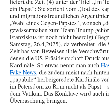
liefert die Zeit (4) unter der Titel „Im
ein Papst“: Sie spricht vom „Tod des ka
und migrationsfreundlichen Argentinier
„Wahl eines Gegen-Papstes“, wonach „de
gewissermaßen zum Team Trump gehöre
Franziskus ist noch nicht beerdigt (Beg
Samstag, 26,4,2025), da verbreitet die
Zeit bar von Beweisen üble Verschwöru
denen die US-Präsidentschaft Druck aus
Kardinäle. So etwas nennt man auch
Ha
Fake News,
die zudem meist nach hinten
„papabile“ herbeigeredete Kardinäle ve
im Petersdom zu Rom nicht als Papst – 
dem Vatikan. Das Konklave wird auch i
Überraschung bringen.
.