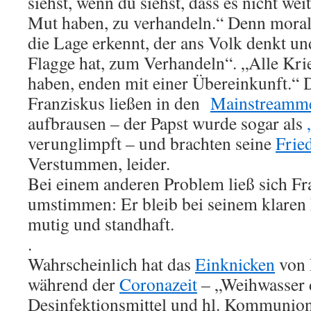
siehst, wenn du siehst, dass es nicht we
Mut haben, zu verhandeln.“ Denn moralis
die Lage erkennt, der ans Volk denkt u
Flagge hat, zum Verhandeln“. „Alle Krie
haben, enden mit einer Übereinkunft.“ 
Franziskus ließen in den
Mainstreamm
aufbrausen – der Papst wurde sogar als
verunglimpft – und brachten seine
Frie
Verstummen, leider.
Bei einem anderen Problem ließ sich Fr
umstimmen: Er bleib bei seinem klaren
mutig und standhaft.
.
Wahrscheinlich hat das
Einknicken
von 
während der
Coronazeit
– „Weihwasser 
Desinfektionsmittel und hl. Kommunio