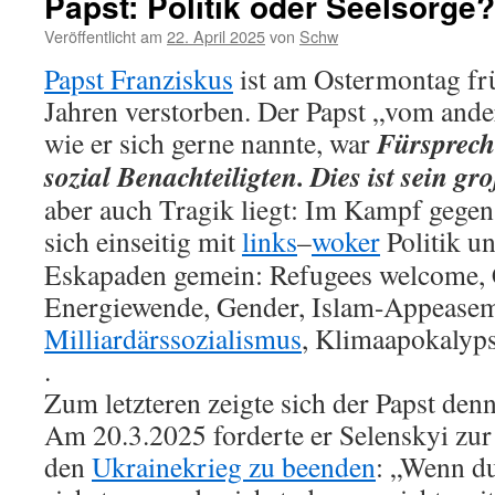
Papst: Politik oder Seelsorge?
Veröffentlicht am
22. April 2025
von
Schw
Papst Franziskus
ist am Ostermontag fr
Jahren verstorben. Der Papst „vom ande
Fürsprech
wie er sich gerne nannte, war
sozial Benachteiligten. Dies ist sein gr
aber auch Tragik liegt: Im Kampf gege
sich einseitig mit
links
–
woker
Politik
un
Eskapaden gemein: Refugees welcome,
Energiewende, Gender, Islam-Appeasem
Milliardärssozialismus
, Klimaapokalyps
.
Zum letzteren zeigte sich der Papst den
Am 20.3.2025 forderte er Selenskyi zur
den
Ukrainekrieg zu beenden
: „Wenn du