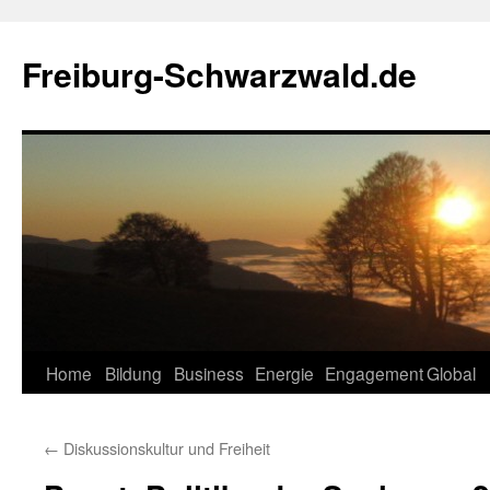
Zum
Inhalt
Freiburg-Schwarzwald.de
springen
Home
Bildung
Business
Energie
Engagement
Global
←
Diskussionskultur und Freiheit