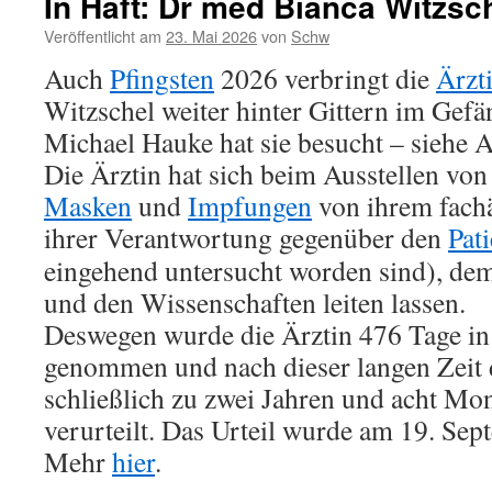
In Haft: Dr med Bianca Witzsc
Veröffentlicht am
23. Mai 2026
von
Schw
Auch
Pfingsten
2026 verbringt die
Ärzt
Witzschel weiter hinter Gittern im Gef
Michael Hauke hat sie besucht – siehe A
Die Ärztin hat sich beim Ausstellen von
Masken
und
Impfungen
von ihrem fachä
ihrer Verantwortung
gegenüber den
Pat
eingehend untersucht worden sind), de
und den Wissenschaften leiten lassen.
Deswegen wurde die Ärztin 476 Tage in
genommen und nach dieser langen Zeit 
schließlich zu zwei Jahren und acht Mon
verurteilt. Das Urteil wurde am 19. Sep
Mehr
hier
.