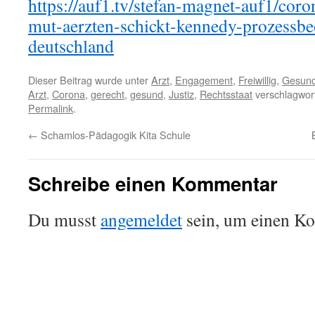
https://auf1.tv/stefan-magnet-auf1/cor
mut-aerzten-schickt-kennedy-prozessbe
deutschland
Dieser Beitrag wurde unter
Arzt
,
Engagement
,
Freiwillig
,
Gesun
Arzt
,
Corona
,
gerecht
,
gesund
,
Justiz
,
Rechtsstaat
verschlagwort
Permalink
.
←
Schamlos-Pädagogik Kita Schule
Schreibe einen Kommentar
Du musst
angemeldet
sein, um einen K