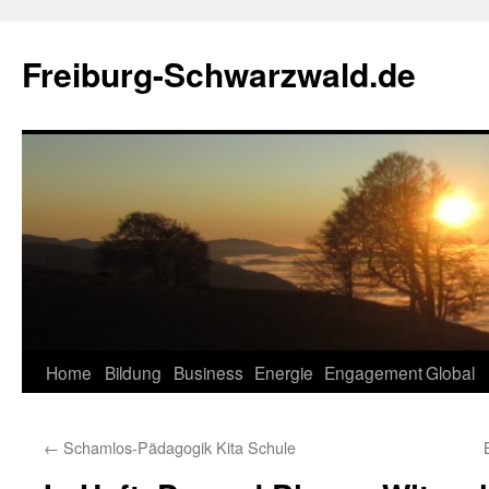
Zum
Inhalt
Freiburg-Schwarzwald.de
springen
Home
Bildung
Business
Energie
Engagement
Global
←
Schamlos-Pädagogik Kita Schule